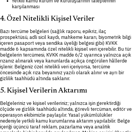
Yetkili kamu kurum ve kuruluşlarının taleplerinin
karşılanması
4. Özel Nitelikli Kişisel Veriler
Bazı tercüme belgeleri (sağlık raporu, epikriz, ilaç
prospektüsü, adli sicil kaydı, mahkeme kararı, biyometrik bilgi
içeren pasaport veya sendika üyeliği belgesi gibi) KVKK
madde 6 kapsamında özel nitelikli kişisel veri içerebilir. Bu tür
belgelerin tercümesi, KVKK madde 6/2 uyarınca yalnızca açık
rızanız alınarak veya kanunlarda açıkça öngörülen hâllerde
işlenir. Belgeniz özel nitelikli veri içeriyorsa, tercüme
öncesinde açık rıza beyanınız yazılı olarak alınır ve ayrı bir
gizlilik taahhüdü altında saklanır.
5. Kişisel Verilerin Aktarımı
Belgeleriniz ve kişisel verileriniz; yalnızca işin gerektirdiği
ölçüde ve gizlilik taahhüdü altında, görevli tercüman, editör ve
operasyon ekibimizle paylaşılır. Yasal yükümlülükler
nedeniyle yetkili kamu kurumlarına aktarım yapılabilir. Belge
içeriği üçüncü taraf reklam, pazarlama veya analitik