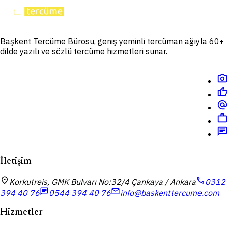
Başkent Tercüme Bürosu, geniş yeminli tercüman ağıyla 60+
dilde yazılı ve sözlü tercüme hizmetleri sunar.
photo_camera
thumb_up
alternate_email
work
chat
İletişim
location_on
call
Korkutreis, GMK Bulvarı No:32/4 Çankaya / Ankara
0312
chat
mail
394 40 76
0544 394 40 76
info@baskenttercume.com
Hizmetler