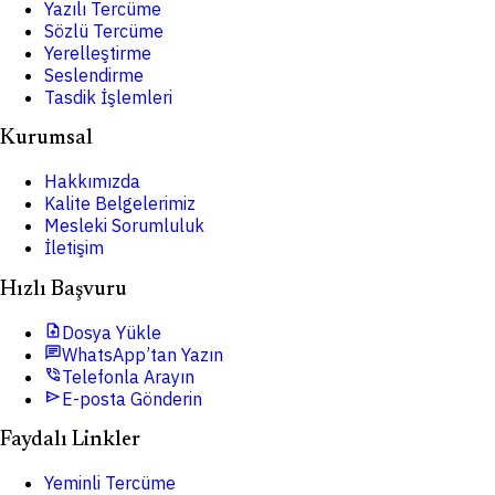
Yazılı Tercüme
Sözlü Tercüme
Yerelleştirme
Seslendirme
Tasdik İşlemleri
Kurumsal
Hakkımızda
Kalite Belgelerimiz
Mesleki Sorumluluk
İletişim
Hızlı Başvuru
upload_file
Dosya Yükle
chat
WhatsApp’tan Yazın
phone_in_talk
Telefonla Arayın
send
E-posta Gönderin
Faydalı Linkler
Yeminli Tercüme