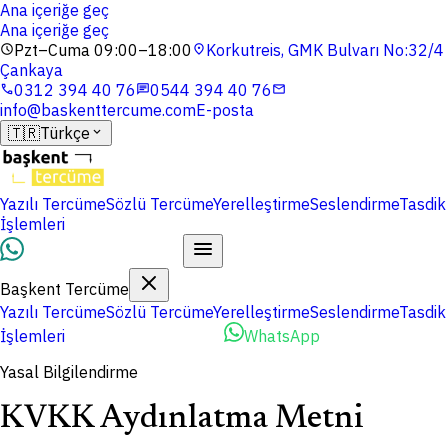
Ana içeriğe geç
Ana içeriğe geç
Pzt–Cuma 09:00–18:00
Korkutreis, GMK Bulvarı No:32/4
schedule
location_on
Çankaya
0312 394 40 76
0544 394 40 76
phone
chat
mail
info@baskenttercume.com
E-posta
🇹🇷
Türkçe
expand_more
Yazılı Tercüme
Sözlü Tercüme
Yerelleştirme
Seslendirme
Tasdik
İşlemleri
Dosyalarınızı Yükleyin
Başkent Tercüme
Yazılı Tercüme
Sözlü Tercüme
Yerelleştirme
Seslendirme
Tasdik
İşlemleri
Dosyalarınızı Yükleyin
WhatsApp
Yasal Bilgilendirme
KVKK Aydınlatma Metni