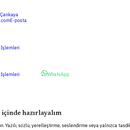
4 Çankaya
.com
E-posta
 İşlemleri
 İşlemleri
WhatsApp
WhatsApp
ü içinde hazırlayalım
n. Yazılı, sözlü, yerelleştirme, seslendirme veya yalnızca tasdik