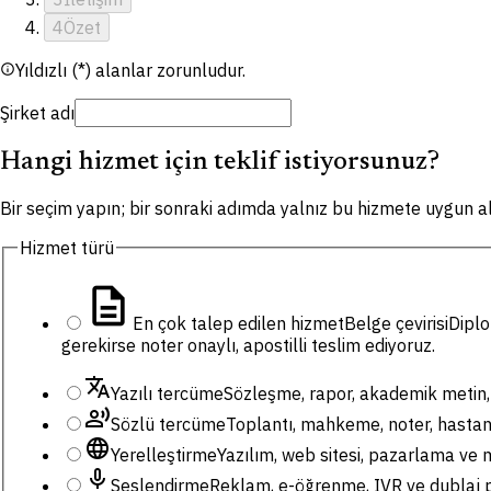
4
Özet
Yıldızlı (*) alanlar zorunludur.
info
Şirket adı
Hangi hizmet için teklif istiyorsunuz?
Bir seçim yapın; bir sonraki adımda yalnız bu hizmete uygun al
Hizmet türü
description
En çok talep edilen hizmet
Belge çevirisi
Diplo
gerekirse noter onaylı, apostilli teslim ediyoruz.
translate
Yazılı tercüme
Sözleşme, rapor, akademik metin, 
record_voice_over
Sözlü tercüme
Toplantı, mahkeme, noter, hastane,
language
Yerelleştirme
Yazılım, web sitesi, pazarlama ve m
mic
Seslendirme
Reklam, e-öğrenme, IVR ve dublaj pr