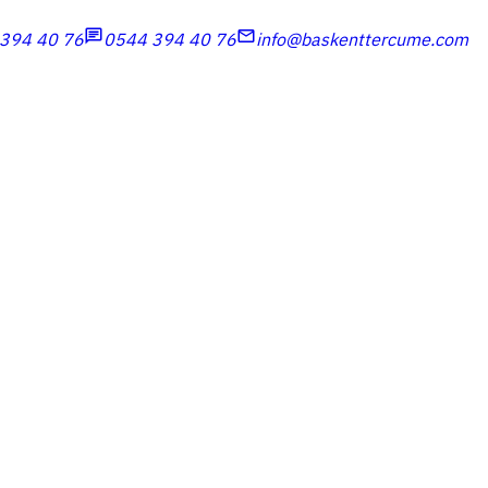
chat
mail
394 40 76
0544 394 40 76
info@baskenttercume.com