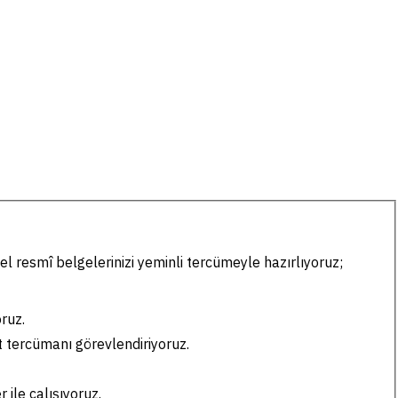
el resmî belgelerinizi yeminli tercümeyle hazırlıyoruz;
ruz.
t tercümanı görevlendiriyoruz.
ile çalışıyoruz.