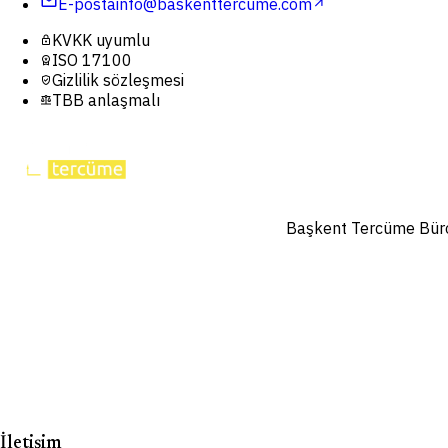
mail
E-posta
info@baskenttercume.com
arrow_outward
KVKK uyumlu
lock
ISO 17100
workspace_premium
Gizlilik sözleşmesi
verified_user
TBB anlaşmalı
balance
Başkent Tercüme Bürosu
İletişim