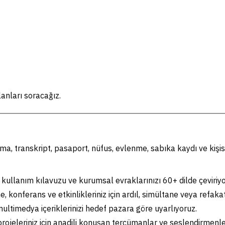
anları soracağız.
ma, transkript, pasaport, nüfus, evlenme, sabıka kaydı ve kişis
kullanım kılavuzu ve kurumsal evraklarınızı 60+ dilde çeviriyo
 konferans ve etkinlikleriniz için ardıl, simültane veya refaka
ultimedya içeriklerinizi hedef pazara göre uyarlıyoruz.
ojeleriniz için anadili konuşan tercümanlar ve seslendirmenler 