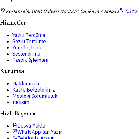
location_on
call
Korkutreis, GMK Bulvarı No:32/4 Çankaya / Ankara
0312 
Hizmetler
Yazılı Tercüme
Sözlü Tercüme
Yerelleştirme
Seslendirme
Tasdik İşlemleri
Kurumsal
Hakkımızda
Kalite Belgelerimiz
Mesleki Sorumluluk
İletişim
Hızlı Başvuru
upload_file
Dosya Yükle
chat
WhatsApp’tan Yazın
phone_in_talk
Telefonla Arayın