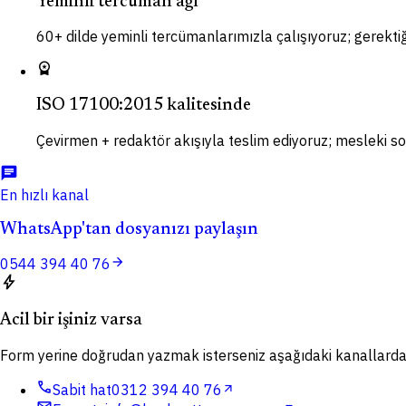
Yeminli tercüman ağı
60+ dilde yeminli tercümanlarımızla çalışıyoruz; gerektiği
workspace_premium
ISO 17100:2015 kalitesinde
Çevirmen + redaktör akışıyla teslim ediyoruz; mesleki so
chat
En hızlı kanal
WhatsApp'tan dosyanızı paylaşın
arrow_forward
0544 394 40 76
bolt
Acil bir işiniz varsa
Form yerine doğrudan yazmak isterseniz aşağıdaki kanallardan 
call
Sabit hat
0312 394 40 76
arrow_outward