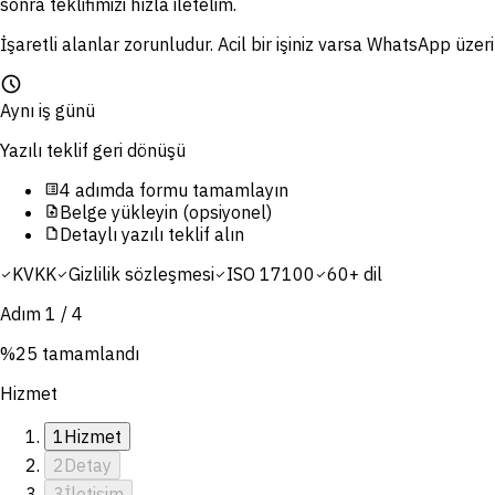
sonra teklifimizi hızla iletelim.
İşaretli alanlar zorunludur. Acil bir işiniz varsa WhatsApp üzeri
schedule
Aynı iş günü
Yazılı teklif geri dönüşü
4 adımda formu tamamlayın
list_alt
Belge yükleyin (opsiyonel)
upload_file
Detaylı yazılı teklif alın
draft
KVKK
Gizlilik sözleşmesi
ISO 17100
60+ dil
check
check
check
check
Adım
1
/
4
%
25
tamamlandı
Hizmet
1
Hizmet
2
Detay
3
İletişim