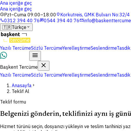
Ana içeriğe geç
Ana içeriğe geç
Pzt–Cuma 09:00–18:00
Korkutreis, GMK Bulvarı No:32/
schedule
location_on
0312 394 40 76
0544 394 40 76
info@baskenttercume
phone
chat
mail
🇹🇷
Türkçe
expand_more
Yazılı Tercüme
Sözlü Tercüme
Yerelleştirme
Seslendirme
Tasdik
WhatsApp
Başkent Tercüme
Yazılı Tercüme
Sözlü Tercüme
Yerelleştirme
Seslendirme
Tasdik
Anasayfa
chevron_right
Teklif Al
Teklif formu
Belgenizi gönderin, teklifinizi aynı iş gün
Hizmet türünü seçin, dosyanızı yükleyin ve teslim tarihinizi yazı