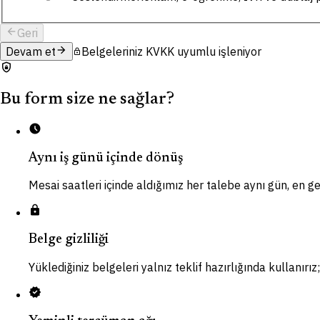
arrow_back
Geri
arrow_forward
Devam et
Belgeleriniz KVKK uyumlu işleniyor
lock
shield_lock
Bu form size ne sağlar?
schedule
Aynı iş günü içinde dönüş
Mesai saatleri içinde aldığımız her talebe aynı gün, en ge
lock
Belge gizliliği
Yüklediğiniz belgeleri yalnız teklif hazırlığında kullanır
verified