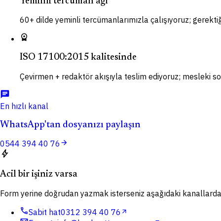
Yeminli tercüman ağı
60+ dilde yeminli tercümanlarımızla çalışıyoruz; gerektiği
workspace_premium
ISO 17100:2015 kalitesinde
Çevirmen + redaktör akışıyla teslim ediyoruz; mesleki so
chat
En hızlı kanal
WhatsApp'tan dosyanızı paylaşın
arrow_forward
0544 394 40 76
bolt
Acil bir işiniz varsa
Form yerine doğrudan yazmak isterseniz aşağıdaki kanallardan 
call
Sabit hat
0312 394 40 76
arrow_outward