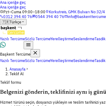
Ana içeriğe geç
Ana içeriğe geç
Pzt–Cuma 09:00–18:00
Korkutreis, GMK Bulvarı No:32/
schedule
location_on
0312 394 40 76
0544 394 40 76
info@baskenttercume
phone
chat
mail
🇹🇷
Türkçe
expand_more
Yazılı Tercüme
Sözlü Tercüme
Yerelleştirme
Seslendirme
Tasdik
WhatsApp
Başkent Tercüme
Yazılı Tercüme
Sözlü Tercüme
Yerelleştirme
Seslendirme
Tasdik
Anasayfa
chevron_right
Teklif Al
Teklif formu
Belgenizi gönderin, teklifinizi aynı iş gün
Hizmet türünü seçin, dosyanızı yükleyin ve teslim tarihinizi yazı