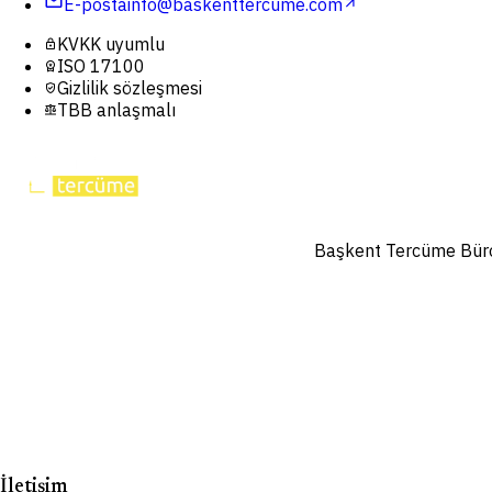
mail
E-posta
info@baskenttercume.com
arrow_outward
KVKK uyumlu
lock
ISO 17100
workspace_premium
Gizlilik sözleşmesi
verified_user
TBB anlaşmalı
balance
Başkent Tercüme Bürosu
İletişim