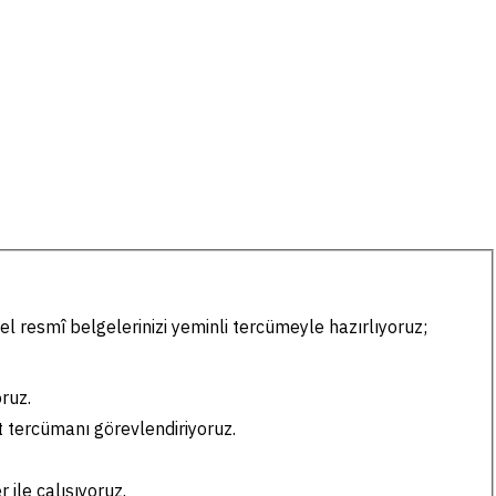
el resmî belgelerinizi yeminli tercümeyle hazırlıyoruz;
ruz.
t tercümanı görevlendiriyoruz.
ile çalışıyoruz.