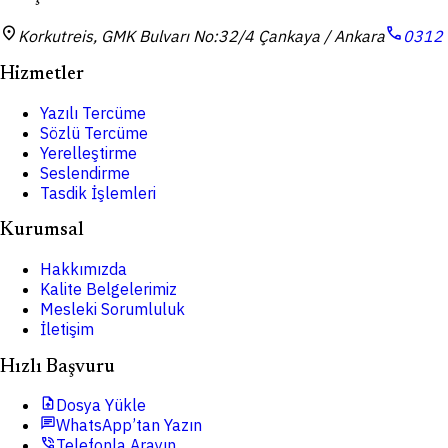
location_on
call
Korkutreis, GMK Bulvarı No:32/4 Çankaya / Ankara
0312 
Hizmetler
Yazılı Tercüme
Sözlü Tercüme
Yerelleştirme
Seslendirme
Tasdik İşlemleri
Kurumsal
Hakkımızda
Kalite Belgelerimiz
Mesleki Sorumluluk
İletişim
Hızlı Başvuru
upload_file
Dosya Yükle
chat
WhatsApp’tan Yazın
phone_in_talk
Telefonla Arayın