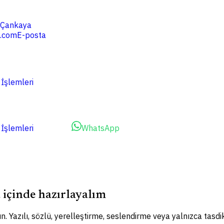
4 Çankaya
.com
E-posta
 İşlemleri
 İşlemleri
WhatsApp
WhatsApp
ü içinde hazırlayalım
n. Yazılı, sözlü, yerelleştirme, seslendirme veya yalnızca tasdik