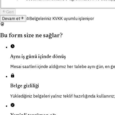
arrow_back
Geri
arrow_forward
Devam et
Belgeleriniz KVKK uyumlu işleniyor
lock
shield_lock
Bu form size ne sağlar?
schedule
Aynı iş günü içinde dönüş
Mesai saatleri içinde aldığımız her talebe aynı gün, en ge
lock
Belge gizliliği
Yüklediğiniz belgeleri yalnız teklif hazırlığında kullanır
verified