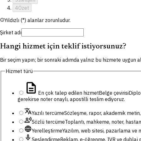
4
Özet
Yıldızlı (*) alanlar zorunludur.
info
Şirket adı
Hangi hizmet için teklif istiyorsunuz?
Bir seçim yapın; bir sonraki adımda yalnız bu hizmete uygun al
Hizmet türü
description
En çok talep edilen hizmet
Belge çevirisi
Diplo
gerekirse noter onaylı, apostilli teslim ediyoruz.
translate
Yazılı tercüme
Sözleşme, rapor, akademik metin, 
record_voice_over
Sözlü tercüme
Toplantı, mahkeme, noter, hastane,
language
Yerelleştirme
Yazılım, web sitesi, pazarlama ve m
mic
Seslendirme
Reklam, e-öğrenme, IVR ve dublaj pr