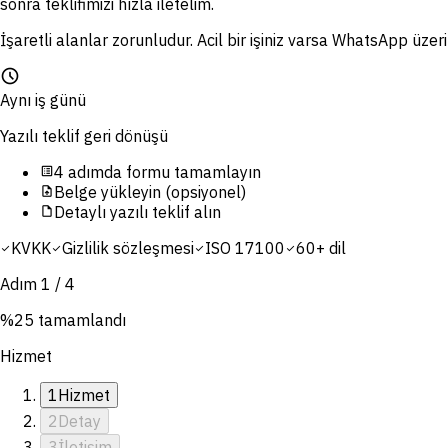
sonra teklifimizi hızla iletelim.
İşaretli alanlar zorunludur. Acil bir işiniz varsa WhatsApp üzeri
schedule
Aynı iş günü
Yazılı teklif geri dönüşü
4 adımda formu tamamlayın
list_alt
Belge yükleyin (opsiyonel)
upload_file
Detaylı yazılı teklif alın
draft
KVKK
Gizlilik sözleşmesi
ISO 17100
60+ dil
check
check
check
check
Adım
1
/
4
%
25
tamamlandı
Hizmet
1
Hizmet
2
Detay
3
İletişim