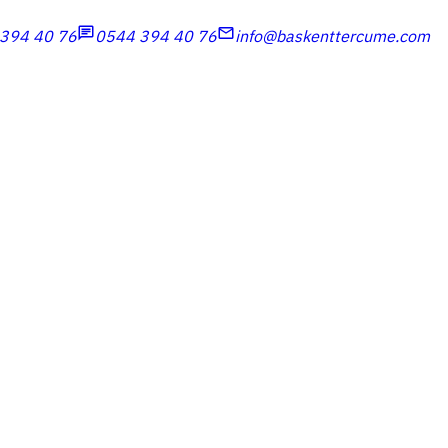
chat
mail
394 40 76
0544 394 40 76
info@baskenttercume.com