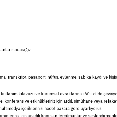
anları soracağız.
ma, transkript, pasaport, nüfus, evlenme, sabıka kaydı ve kişis
kullanım kılavuzu ve kurumsal evraklarınızı 60+ dilde çeviriyo
 konferans ve etkinlikleriniz için ardıl, simültane veya refaka
ultimedya içeriklerinizi hedef pazara göre uyarlıyoruz.
ojeleriniz için anadili konuşan tercümanlar ve seslendirmenler 