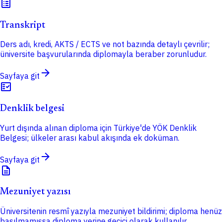
list_alt
Transkript
Ders adı, kredi, AKTS / ECTS ve not bazında detaylı çevrilir;
üniversite başvurularında diplomayla beraber zorunludur.
arrow_forward
Sayfaya git
fact_check
Denklik belgesi
Yurt dışında alınan diploma için Türkiye'de YÖK Denklik
Belgesi; ülkeler arası kabul akışında ek doküman.
arrow_forward
Sayfaya git
description
Mezuniyet yazısı
Üniversitenin resmî yazıyla mezuniyet bildirimi; diploma henüz
basılmamışsa diploma yerine geçici olarak kullanılır.