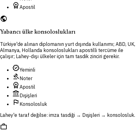
workspace_premium
Apostil
public
Yabancı ülke konsoloslukları
Türkiye'de alınan diplomanın yurt dışında kullanımı; ABD, UK,
Almanya, Hollanda konsoloslukları apostilli tercüme ile
çalışır; Lahey-dışı ülkeler için tam tasdik zinciri gerekir.
verified
Yeminli
gavel
Noter
workspace_premium
Apostil
account_balance
Dışişleri
flag
Konsolosluk
Lahey'e taraf değilse: imza tasdiği → Dışişleri → konsolosluk.
work