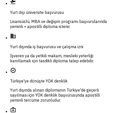
flight_takeoff
Yurt dışı üniversite başvurusu
Lisansüstü, MBA ve değişim programı başvurularında
yeminli + apostilli diploma istenir.
domain
Yurt dışında iş başvurusu ve çalışma izni
İşveren ya da yetkili makam, mesleki yeterliği
kanıtlamak için tasdikli diploma talep edebilir.
verified
Türkiye'ye dönüşte YÖK denklik
Yurt dışında alınan diplomanın Türkiye'de geçerli
sayılması için YÖK denklik başvurusunda apostilli
yeminli tercüme zorunludur.
medical_services