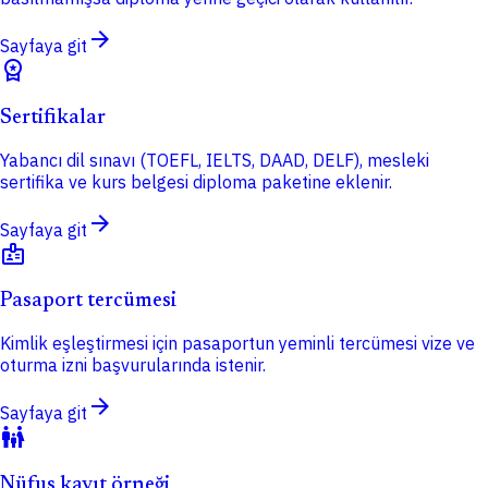
arrow_forward
Sayfaya git
workspace_premium
Sertifikalar
Yabancı dil sınavı (TOEFL, IELTS, DAAD, DELF), mesleki
sertifika ve kurs belgesi diploma paketine eklenir.
arrow_forward
Sayfaya git
badge
Pasaport tercümesi
Kimlik eşleştirmesi için pasaportun yeminli tercümesi vize ve
oturma izni başvurularında istenir.
arrow_forward
Sayfaya git
family_restroom
Nüfus kayıt örneği