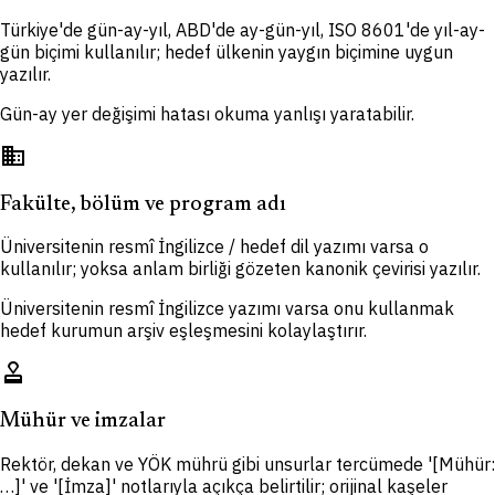
Türkiye'de gün-ay-yıl, ABD'de ay-gün-yıl, ISO 8601'de yıl-ay-
gün biçimi kullanılır; hedef ülkenin yaygın biçimine uygun
yazılır.
Gün-ay yer değişimi hatası okuma yanlışı yaratabilir.
domain
Fakülte, bölüm ve program adı
Üniversitenin resmî İngilizce / hedef dil yazımı varsa o
kullanılır; yoksa anlam birliği gözeten kanonik çevirisi yazılır.
Üniversitenin resmî İngilizce yazımı varsa onu kullanmak
hedef kurumun arşiv eşleşmesini kolaylaştırır.
approval
Mühür ve imzalar
Rektör, dekan ve YÖK mührü gibi unsurlar tercümede '[Mühür:
…]' ve '[İmza]' notlarıyla açıkça belirtilir; orijinal kaşeler