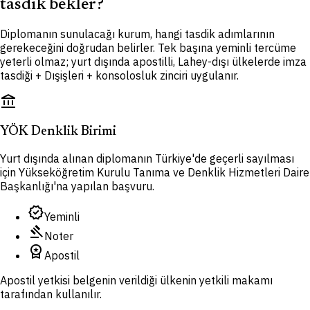
tasdik bekler?
Diplomanın sunulacağı kurum, hangi tasdik adımlarının
gerekeceğini doğrudan belirler. Tek başına yeminli tercüme
yeterli olmaz; yurt dışında apostilli, Lahey-dışı ülkelerde imza
tasdiği + Dışişleri + konsolosluk zinciri uygulanır.
account_balance
YÖK Denklik Birimi
Yurt dışında alınan diplomanın Türkiye'de geçerli sayılması
için Yükseköğretim Kurulu Tanıma ve Denklik Hizmetleri Daire
Başkanlığı'na yapılan başvuru.
verified
Yeminli
gavel
Noter
workspace_premium
Apostil
Apostil yetkisi belgenin verildiği ülkenin yetkili makamı
tarafından kullanılır.