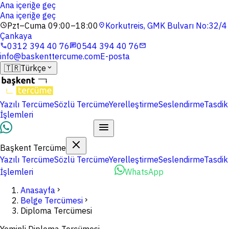
Ana içeriğe geç
Ana içeriğe geç
Pzt–Cuma 09:00–18:00
Korkutreis, GMK Bulvarı No:32/4
schedule
location_on
Çankaya
0312 394 40 76
0544 394 40 76
phone
chat
mail
info@baskenttercume.com
E-posta
🇹🇷
Türkçe
expand_more
Yazılı Tercüme
Sözlü Tercüme
Yerelleştirme
Seslendirme
Tasdik
İşlemleri
Dosyalarınızı Yükleyin
Başkent Tercüme
Yazılı Tercüme
Sözlü Tercüme
Yerelleştirme
Seslendirme
Tasdik
İşlemleri
Dosyalarınızı Yükleyin
WhatsApp
Anasayfa
chevron_right
Belge Tercümesi
chevron_right
Diploma Tercümesi