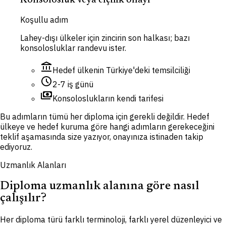
Konsolosluk veya elçilik onayı
Koşullu adım
Lahey-dışı ülkeler için zincirin son halkası; bazı
konsolosluklar randevu ister.
account_balance
Hedef ülkenin Türkiye'deki temsilciliği
schedule
2-7 iş günü
payments
Konsoloslukların kendi tarifesi
Bu adımların tümü her diploma için gerekli değildir. Hedef
ülkeye ve hedef kuruma göre hangi adımların gerekeceğini
teklif aşamasında size yazıyor, onayınıza istinaden takip
ediyoruz.
Uzmanlık Alanları
Diploma uzmanlık alanına göre nasıl
çalışılır?
Her diploma türü farklı terminoloji, farklı yerel düzenleyici ve