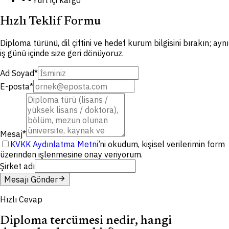
Hızlı Teklif Formu
Diploma türünü, dil çiftini ve hedef kurum bilgisini bırakın; aynı
iş günü içinde size geri dönüyoruz.
Ad Soyad
*
E-posta
*
Mesaj
*
KVKK Aydınlatma Metni
’ni okudum, kişisel verilerimin form
üzerinden işlenmesine onay veriyorum.
Şirket adı
arrow_forward
Mesajı Gönder
Hızlı Cevap
Diploma tercümesi nedir, hangi