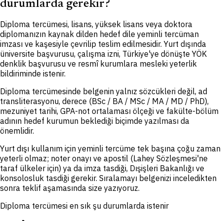
durumlarda gerekir?
Diploma tercümesi, lisans, yüksek lisans veya doktora
diplomanızın kaynak dilden hedef dile yeminli tercüman
imzası ve kaşesiyle çevrilip teslim edilmesidir. Yurt dışında
üniversite başvurusu, çalışma izni, Türkiye'ye dönüşte YÖK
denklik başvurusu ve resmî kurumlara mesleki yeterlik
bildiriminde istenir.
Diploma tercümesinde belgenin yalnız sözcükleri değil, ad
transliterasyonu, derece (BSc / BA / MSc / MA / MD / PhD),
mezuniyet tarihi, GPA-not ortalaması ölçeği ve fakülte-bölüm
adının hedef kurumun beklediği biçimde yazılması da
önemlidir.
Yurt dışı kullanım için yeminli tercüme tek başına çoğu zaman
yeterli olmaz; noter onayı ve apostil (Lahey Sözleşmesi'ne
taraf ülkeler için) ya da imza tasdiği, Dışişleri Bakanlığı ve
konsolosluk tasdiği gerekir. Sıralamayı belgenizi inceledikten
sonra teklif aşamasında size yazıyoruz.
Diploma tercümesi en sık şu durumlarda istenir