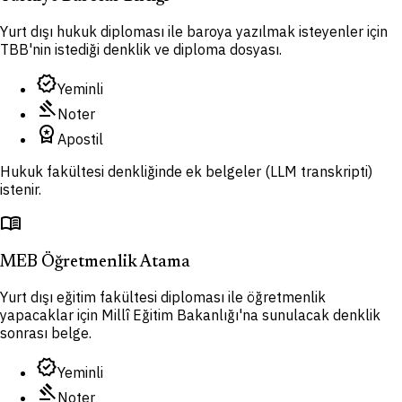
Yurt dışı hukuk diploması ile baroya yazılmak isteyenler için
TBB'nin istediği denklik ve diploma dosyası.
verified
Yeminli
gavel
Noter
workspace_premium
Apostil
Hukuk fakültesi denkliğinde ek belgeler (LLM transkripti)
istenir.
menu_book
MEB Öğretmenlik Atama
Yurt dışı eğitim fakültesi diploması ile öğretmenlik
yapacaklar için Millî Eğitim Bakanlığı'na sunulacak denklik
sonrası belge.
verified
Yeminli
gavel
Noter