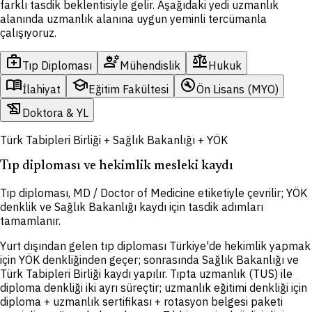
farklı tasdik beklentisiyle gelir. Aşağıdaki yedi uzmanlık
alanında uzmanlık alanına uygun yeminli tercümanla
çalışıyoruz.
medical_services
engineering
balance
Tıp Diploması
Mühendislik
Hukuk
menu_book
school
build_circle
İlahiyat
Eğitim Fakültesi
Ön Lisans (MYO)
history_edu
Doktora & YL
Türk Tabipleri Birliği + Sağlık Bakanlığı + YÖK
Tıp diploması ve hekimlik mesleki kaydı
Tıp diploması, MD / Doctor of Medicine etiketiyle çevrilir; YÖK
denklik ve Sağlık Bakanlığı kaydı için tasdik adımları
tamamlanır.
Yurt dışından gelen tıp diploması Türkiye'de hekimlik yapmak
için YÖK denkliğinden geçer; sonrasında Sağlık Bakanlığı ve
Türk Tabipleri Birliği kaydı yapılır. Tıpta uzmanlık (TUS) ile
diploma denkliği iki ayrı süreçtir; uzmanlık eğitimi denkliği için
diploma + uzmanlık sertifikası + rotasyon belgesi paketi