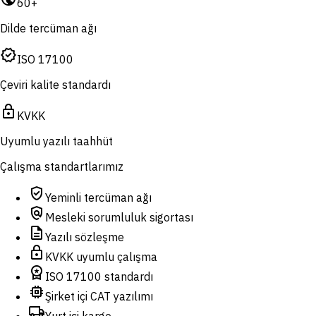
60+
Dilde tercüman ağı
verified
ISO 17100
Çeviri kalite standardı
lock
KVKK
Uyumlu yazılı taahhüt
Çalışma standartlarımız
verified_user
Yeminli tercüman ağı
policy
Mesleki sorumluluk sigortası
description
Yazılı sözleşme
lock
KVKK uyumlu çalışma
workspace_premium
ISO 17100 standardı
memory
Şirket içi CAT yazılımı
local_shipping
Yurt içi kargo