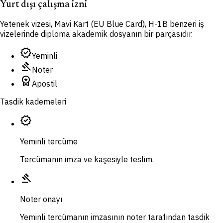
Yurt dışı çalışma izni
Yetenek vizesi, Mavi Kart (EU Blue Card), H-1B benzeri iş
vizelerinde diploma akademik dosyanın bir parçasıdır.
verified
Yeminli
gavel
Noter
workspace_premium
Apostil
Tasdik kademeleri
verified
Yeminli tercüme
Tercümanın imza ve kaşesiyle teslim.
gavel
Noter onayı
Yeminli tercümanın imzasının noter tarafından tasdik