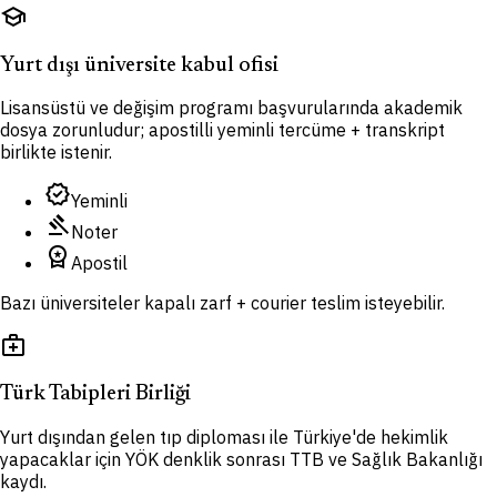
school
Yurt dışı üniversite kabul ofisi
Lisansüstü ve değişim programı başvurularında akademik
dosya zorunludur; apostilli yeminli tercüme + transkript
birlikte istenir.
verified
Yeminli
gavel
Noter
workspace_premium
Apostil
Bazı üniversiteler kapalı zarf + courier teslim isteyebilir.
medical_services
Türk Tabipleri Birliği
Yurt dışından gelen tıp diploması ile Türkiye'de hekimlik
yapacaklar için YÖK denklik sonrası TTB ve Sağlık Bakanlığı
kaydı.