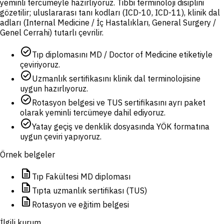
yeminli tercümeyle hazırlıyoruz. Tıbbi terminoloji disiplini
gözetilir; uluslararası tanı kodları (ICD-10, ICD-11), klinik dal
adları (Internal Medicine / İç Hastalıkları, General Surgery /
Genel Cerrahi) tutarlı çevrilir.
check_circle
Tıp diplomasını MD / Doctor of Medicine etiketiyle
çeviriyoruz.
check_circle
Uzmanlık sertifikasını klinik dal terminolojisine
uygun hazırlıyoruz.
check_circle
Rotasyon belgesi ve TUS sertifikasını ayrı paket
olarak yeminli tercümeye dahil ediyoruz.
check_circle
Yatay geçiş ve denklik dosyasında YÖK formatına
uygun çeviri yapıyoruz.
Örnek belgeler
description
Tıp Fakültesi MD diploması
description
Tıpta uzmanlık sertifikası (TUS)
description
Rotasyon ve eğitim belgesi
İlgili kurum