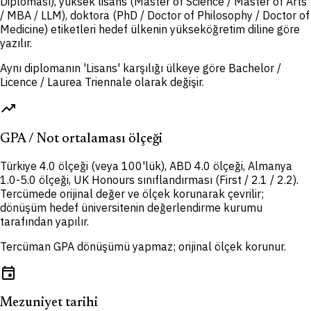
Diploması), yüksek lisans (Master of Science / Master of Arts
/ MBA / LLM), doktora (PhD / Doctor of Philosophy / Doctor of
Medicine) etiketleri hedef ülkenin yükseköğretim diline göre
yazılır.
Aynı diplomanın 'Lisans' karşılığı ülkeye göre Bachelor /
Licence / Laurea Triennale olarak değişir.
trending_up
GPA / Not ortalaması ölçeği
Türkiye 4.0 ölçeği (veya 100'lük), ABD 4.0 ölçeği, Almanya
1.0-5.0 ölçeği, UK Honours sınıflandırması (First / 2.1 / 2.2).
Tercümede orijinal değer ve ölçek korunarak çevrilir;
dönüşüm hedef üniversitenin değerlendirme kurumu
tarafından yapılır.
Tercüman GPA dönüşümü yapmaz; orijinal ölçek korunur.
event
Mezuniyet tarihi