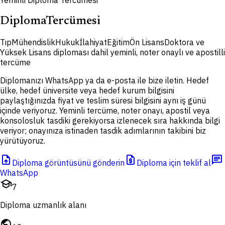
Yeminli Diploma Tercümesi
Diploma
Tercümesi
Tıp
Mühendislik
Hukuk
İlahiyat
Eğitim
Ön Lisans
Doktora ve
Yüksek Lisans
diploması dahil yeminli, noter onaylı ve apostilli
tercüme
Diplomanızı WhatsApp ya da e-posta ile bize iletin. Hedef
ülke, hedef üniversite veya hedef kurum bilgisini
paylaştığınızda fiyat ve teslim süresi bilgisini aynı iş günü
içinde veriyoruz. Yeminli tercüme, noter onayı, apostil veya
konsolosluk tasdiki gerekiyorsa izlenecek sıra hakkında bilgi
veriyor; onayınıza istinaden tasdik adımlarının takibini biz
yürütüyoruz.
upload_file
request_quote
chat
Diploma görüntüsünü gönderin
Diploma için teklif al
WhatsApp
school
7
Diploma uzmanlık alanı
public