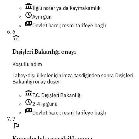
account_balance
İlgili noter ya da kaymakamlık
schedule
Aynı gün
payments
Devlet harcı; resmi tarifeye bağlı
6
account_balance
Dışişleri Bakanlığı onayı
Koşullu adım
Lahey-dışı ülkeler için imza tasdiğinden sonra Dışişleri
Bakanlığı onay düşer.
account_balance
T.C. Dışişleri Bakanlığı
schedule
2-4 iş günü
payments
Devlet harcı; resmi tarifeye bağlı
7
flag