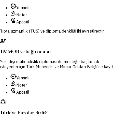
verified
Yeminli
gavel
Noter
workspace_premium
Apostil
Tıpta uzmanlık (TUS) ve diploma denkliği iki ayrı süreçtir.
engineering
TMMOB ve bağlı odalar
Yurt dışı mühendislik diploması ile mesleğe başlamak
isteyenler için Türk Mühendis ve Mimar Odaları Birliği'ne kayıt.
verified
Yeminli
gavel
Noter
workspace_premium
Apostil
balance
Türkiye Barolar Birliği