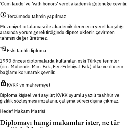
'Cum laude' ve 'with honors' yerel akademik geleneğe çevrilir.
info
Tercümede tahmin yapılmaz
Mezuniyet ortalaması ile akademik derecenin yerel karşılığı
arasında yorum gerektirdiğinde dipnot eklenir, çevirmen
tahmini değer üretmez.
history_edu
Eski tarihli diploma
1990 öncesi diplomalarda kullanılan eski Türkçe terimler
(örn. Mühendis Mim. Fak., Fen-Edebiyat Fak.) ülke ve dönem
bağlamı korunarak çevrilir.
lock
KVKK ve mahremiyet
Diploma kişisel veri sayılır; KVKK uyumlu yazılı taahhüt ve
gizlilik sözleşmesi imzalanır, çalışma süreci dışına çıkmaz.
Hedef Makam Matrisi
Diplomayı hangi makamlar ister, ne tür