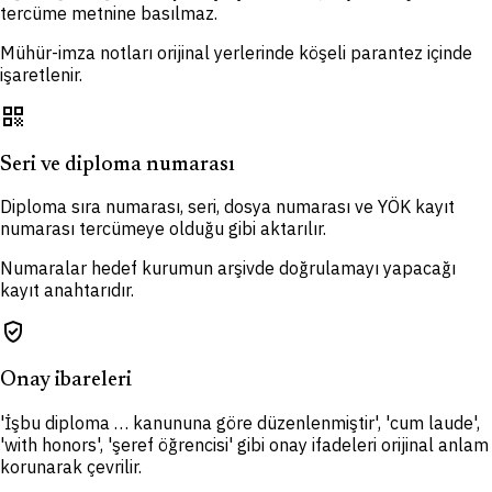
tercüme metnine basılmaz.
Mühür-imza notları orijinal yerlerinde köşeli parantez içinde
işaretlenir.
qr_code
Seri ve diploma numarası
Diploma sıra numarası, seri, dosya numarası ve YÖK kayıt
numarası tercümeye olduğu gibi aktarılır.
Numaralar hedef kurumun arşivde doğrulamayı yapacağı
kayıt anahtarıdır.
verified_user
Onay ibareleri
'İşbu diploma … kanununa göre düzenlenmiştir', 'cum laude',
'with honors', 'şeref öğrencisi' gibi onay ifadeleri orijinal anlam
korunarak çevrilir.