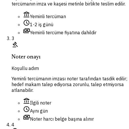
tercümanın imza ve kaşesi metinle birlikte teslim edilir.
account_balance
Yeminli tercüman
schedule
1-2 iş günü
payments
Yeminli tercüme fiyatına dahildir
3
gavel
Noter onayı
Koşullu adım
Yeminli tercümanın imzası noter tarafından tasdik edilir;
hedef makam talep ediyorsa zorunlu, talep etmiyorsa
atlanabilir.
account_balance
İlgili noter
schedule
Aynı gün
payments
Noter harcı belge başına alınır
4