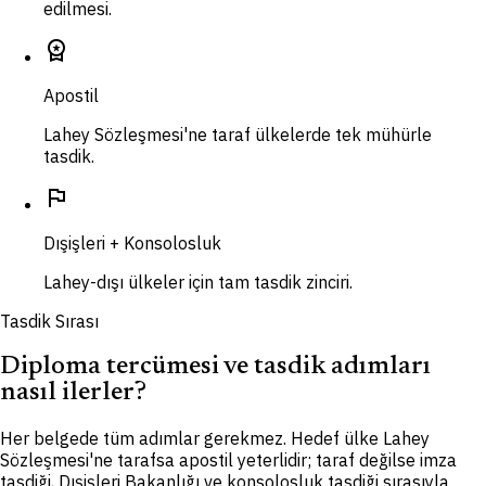
edilmesi.
workspace_premium
Apostil
Lahey Sözleşmesi'ne taraf ülkelerde tek mühürle
tasdik.
flag
Dışişleri + Konsolosluk
Lahey-dışı ülkeler için tam tasdik zinciri.
Tasdik Sırası
Diploma tercümesi ve tasdik adımları
nasıl ilerler?
Her belgede tüm adımlar gerekmez. Hedef ülke Lahey
Sözleşmesi'ne tarafsa apostil yeterlidir; taraf değilse imza
tasdiği, Dışişleri Bakanlığı ve konsolosluk tasdiği sırasıyla