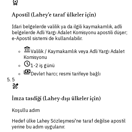
workspace_premium
Apostil (Lahey'e taraf ülkeler için)
İdari belgelerde valilik ya da ilgili kaymakamlık, adli
belgelerde Adli Yargı Adalet Komisyonu apostili düşer;
e-Apostil sistemi de kullanılabilir.
account_balance
Valilik / Kaymakamlık veya Adli Yargı Adalet
Komisyonu
schedule
1-2 iş günü
payments
Devlet harcı; resmi tarifeye bağlı
5
draw
İmza tasdiği (Lahey-dışı ülkeler için)
Koşullu adım
Hedef ülke Lahey Sözleşmesi'ne taraf değilse apostil
yerine bu adım uygulanır.