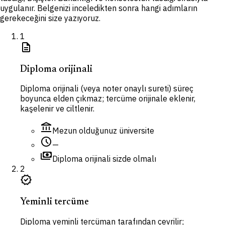
uygulanır. Belgenizi inceledikten sonra hangi adımların
gerekeceğini size yazıyoruz.
1
description
Diploma orijinali
Diploma orijinali (veya noter onaylı sureti) süreç
boyunca elden çıkmaz; tercüme orijinale eklenir,
kaşelenir ve ciltlenir.
account_balance
Mezun olduğunuz üniversite
schedule
—
payments
Diploma orijinali sizde olmalı
2
verified
Yeminli tercüme
Diploma yeminli tercüman tarafından çevrilir;