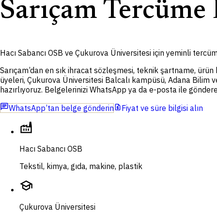
Sarıçam Tercüme 
Hacı Sabancı OSB ve Çukurova Üniversitesi için yeminli tercü
Sarıçam’dan en sık ihracat sözleşmesi, teknik şartname, ürün 
üyeleri, Çukurova Üniversitesi Balcalı kampüsü, Adana Bilim ve
hazırlıyoruz. Belgelerinizi WhatsApp ya da e-posta ile gönderebil
chat
request_quote
WhatsApp’tan belge gönderin
Fiyat ve süre bilgisi alın
factory
Hacı Sabancı OSB
Tekstil, kimya, gıda, makine, plastik
school
Çukurova Üniversitesi