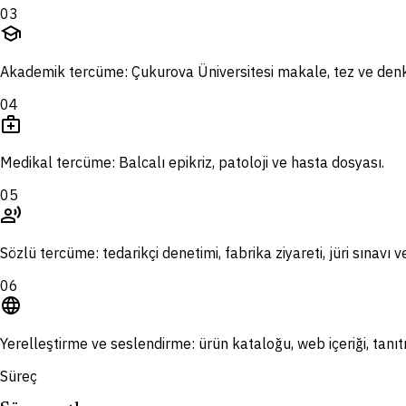
03
school
Akademik tercüme: Çukurova Üniversitesi makale, tez ve denkl
04
medical_services
Medikal tercüme: Balcalı epikriz, patoloji ve hasta dosyası.
05
record_voice_over
Sözlü tercüme: tedarikçi denetimi, fabrika ziyareti, jüri sınavı 
06
language
Yerelleştirme ve seslendirme: ürün kataloğu, web içeriği, tanıtı
Süreç