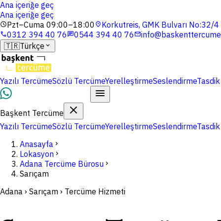
Ana içeriğe geç
Ana içeriğe geç
Pzt–Cuma 09:00–18:00
Korkutreis, GMK Bulvarı No:32/
schedule
location_on
0312 394 40 76
0544 394 40 76
info@baskenttercume
phone
chat
mail
🇹🇷
Türkçe
expand_more
Yazılı Tercüme
Sözlü Tercüme
Yerelleştirme
Seslendirme
Tasdik
Dosyalarınızı Yükleyin
Başkent Tercüme
Yazılı Tercüme
Sözlü Tercüme
Yerelleştirme
Seslendirme
Tasdik
Anasayfa
chevron_right
Lokasyon
chevron_right
Adana Tercüme Bürosu
chevron_right
Sarıçam
Adana › Sarıçam › Tercüme Hizmeti