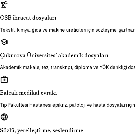
precision_manufacturing
OSB ihracat dosyaları
Tekstil, kimya, gıda ve makine üreticileri için sözleşme, şartn
school
Çukurova Üniversitesi akademik dosyaları
Akademik makale, tez, transkript, diploma ve YÖK denkliği dosy
medical_services
Balcalı medikal evrakı
Tıp Fakültesi Hastanesi epikriz, patoloji ve hasta dosyaları iç
language
Sözlü, yerelleştirme, seslendirme