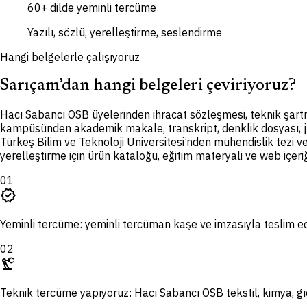
60+ dilde yeminli tercüme
Yazılı, sözlü, yerelleştirme, seslendirme
Hangi belgelerle çalışıyoruz
Sarıçam’dan hangi belgeleri çeviriyoruz?
H
acı Sabancı OSB üyelerinden ihracat sözleşmesi, teknik şar
kampüsünden akademik makale, transkript, denklik dosyası, jür
Türkeş Bilim ve Teknoloji Üniversitesi’nden mühendislik tezi ve 
yerelleştirme için ürün kataloğu, eğitim materyali ve web içeriği
01
verified
Yeminli tercüme: yeminli tercüman kaşe ve imzasıyla teslim ed
02
precision_manufacturing
Teknik tercüme yapıyoruz: Hacı Sabancı OSB tekstil, kimya, gıd