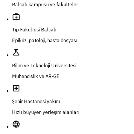
Balcalı kampüsü ve fakülteler
medical_services
Tıp Fakültesi Balcalı
Epikriz, patoloji, hasta dosyası
science
Bilim ve Teknoloji Üniversitesi
Mühendislik ve AR-GE
local_hospital
Şehir Hastanesi yakını
Hızlı büyüyen yerleşim alanları
language