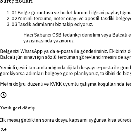
Süreç notları
01
Belge görüntüsü ve hedef kurum bilgisini paylaştığınızd
02
Yeminli tercüme, noter onayı ve apostil tasdiki belgey
03
Tasdik adımlarını biz takip ediyoruz.
Hacı Sabancı OSB tedarikçi denetimi veya Balcalı ep
yazışmasında yazıyoruz.
Belgenizi WhatsApp ya da e-posta ile gönderirsiniz. Ekibimiz dos
Balcalı jüri sınavı için sözlü tercüman görevlendirmesini de a
Yeminli çeviri tamamlandığında dijital dosyayı e-posta ile gönd
gerekiyorsa adımları belgeye göre planlıyoruz, takibini de biz
Metni doğru, düzenli ve KVKK uyumlu çalışma koşullarında tes
schedule
Yazılı geri dönüş
İlk mesaj geldikten sonra dosya kapsamı uygunsa kısa sürede te
draw