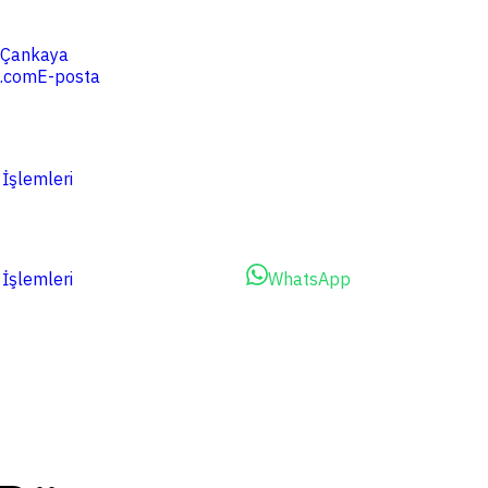
4 Çankaya
.com
E-posta
 İşlemleri
 İşlemleri
Dosyalarınızı Yükleyin
WhatsApp