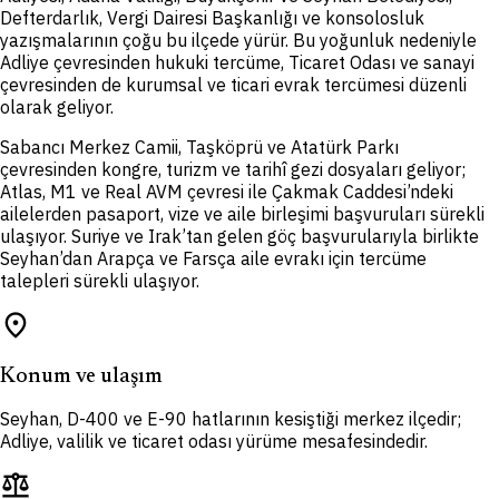
Defterdarlık, Vergi Dairesi Başkanlığı ve konsolosluk
yazışmalarının çoğu bu ilçede yürür. Bu yoğunluk nedeniyle
Adliye çevresinden hukuki tercüme, Ticaret Odası ve sanayi
çevresinden de kurumsal ve ticari evrak tercümesi düzenli
olarak geliyor.
Sabancı Merkez Camii, Taşköprü ve Atatürk Parkı
çevresinden kongre, turizm ve tarihî gezi dosyaları geliyor;
Atlas, M1 ve Real AVM çevresi ile Çakmak Caddesi’ndeki
ailelerden pasaport, vize ve aile birleşimi başvuruları sürekli
ulaşıyor. Suriye ve Irak’tan gelen göç başvurularıyla birlikte
Seyhan’dan Arapça ve Farsça aile evrakı için tercüme
talepleri sürekli ulaşıyor.
place
Konum ve ulaşım
Seyhan, D-400 ve E-90 hatlarının kesiştiği merkez ilçedir;
Adliye, valilik ve ticaret odası yürüme mesafesindedir.
balance