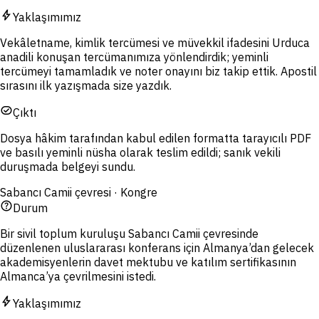
bolt
Yaklaşımımız
Vekâletname, kimlik tercümesi ve müvekkil ifadesini Urduca
anadili konuşan tercümanımıza yönlendirdik; yeminli
tercümeyi tamamladık ve noter onayını biz takip ettik. Apostil
sırasını ilk yazışmada size yazdık.
task_alt
Çıktı
Dosya hâkim tarafından kabul edilen formatta tarayıcılı PDF
ve basılı yeminli nüsha olarak teslim edildi; sanık vekili
duruşmada belgeyi sundu.
Sabancı Camii çevresi · Kongre
help_outline
Durum
Bir sivil toplum kuruluşu Sabancı Camii çevresinde
düzenlenen uluslararası konferans için Almanya’dan gelecek
akademisyenlerin davet mektubu ve katılım sertifikasının
Almanca’ya çevrilmesini istedi.
bolt
Yaklaşımımız