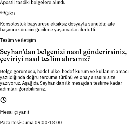
Apostil tasdiki belgelere alındı.
task_alt
Çıktı
Konsolosluk başvurusu eksiksiz dosyayla sunuldu; aile
başvuru sürecini gecikme yaşamadan ilerletti.
Teslim ve iletişim
Seyhan’dan belgenizi nasıl gönderirsiniz,
çeviriyi nasıl teslim alırsınız?
Belge görüntüsü, hedef ülke, hedef kurum ve kullanım amacı
yazıldığında doğru tercüme türünü ve onay sırasını size
yazıyoruz. Aşağıda Seyhan’dan ilk mesajdan teslime kadar
adımları görebilirsiniz.
schedule
Mesai içi yanıt
Pazartesi-Cuma 09:00-18:00