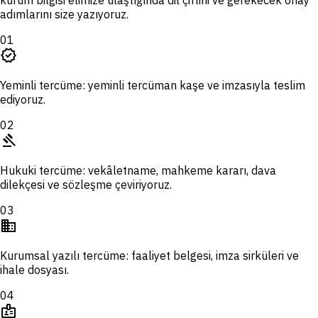
kurum bilgisi elimize ulaştığında dil çiftini ve gerekecek onay
adımlarını size yazıyoruz.
01
verified
Yeminli tercüme: yeminli tercüman kaşe ve imzasıyla teslim
ediyoruz.
02
gavel
Hukuki tercüme: vekâletname, mahkeme kararı, dava
dilekçesi ve sözleşme çeviriyoruz.
03
domain
Kurumsal yazılı tercüme: faaliyet belgesi, imza sirküleri ve
ihale dosyası.
04
badge