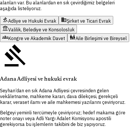
alanları var. Bu alanlardan en sık çevirdiğimiz belgeleri
aşağıda listeliyoruz.
gavel
domain
Adliye ve Hukuki Evrak
Şirket ve Ticari Evrak
account_balance
Valilik, Belediye ve Konsolosluk
groups
family_restroom
Kongre ve Akademik Davet
Aile Birleşimi ve Bireysel
gavel
Adana Adliyesi ve hukuki evrak
Seyhan’dan en sık Adana Adliyesi çevresinden gelen
vekâletname, mahkeme kararı, dava dilekçesi, gerekçeli
karar, veraset ilamı ve aile mahkemesi yazılarını çeviriyoruz.
Belgeyi yeminli tercümeyle çeviriyoruz; hedef makama göre
noter onayı veya Adli Yargı Adalet Komisyonu apostili
gerekiyorsa bu işlemlerin takibini de biz yapıyoruz.