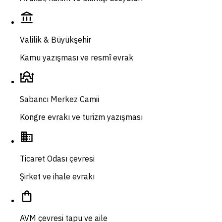
account_balance
Valilik & Büyükşehir
Kamu yazışması ve resmî evrak
mosque
Sabancı Merkez Camii
Kongre evrakı ve turizm yazışması
domain
Ticaret Odası çevresi
Şirket ve ihale evrakı
shopping_bag
AVM çevresi tapu ve aile