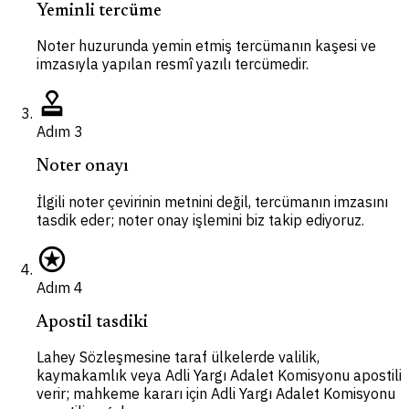
Yeminli tercüme
Noter huzurunda yemin etmiş tercümanın kaşesi ve
imzasıyla yapılan resmî yazılı tercümedir.
approval
Adım
3
Noter onayı
İlgili noter çevirinin metnini değil, tercümanın imzasını
tasdik eder; noter onay işlemini biz takip ediyoruz.
stars
Adım
4
Apostil tasdiki
Lahey Sözleşmesine taraf ülkelerde valilik,
kaymakamlık veya Adli Yargı Adalet Komisyonu apostili
verir; mahkeme kararı için Adli Yargı Adalet Komisyonu