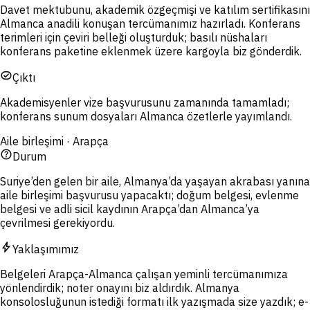
Davet mektubunu, akademik özgeçmişi ve katılım sertifikasını
Almanca anadili konuşan tercümanımız hazırladı. Konferans
terimleri için çeviri belleği oluşturduk; basılı nüshaları
konferans paketine eklenmek üzere kargoyla biz gönderdik.
task_alt
Çıktı
Akademisyenler vize başvurusunu zamanında tamamladı;
konferans sunum dosyaları Almanca özetlerle yayımlandı.
Aile birleşimi · Arapça
help_outline
Durum
Suriye’den gelen bir aile, Almanya’da yaşayan akrabası yanına
aile birleşimi başvurusu yapacaktı; doğum belgesi, evlenme
belgesi ve adli sicil kaydının Arapça’dan Almanca’ya
çevrilmesi gerekiyordu.
bolt
Yaklaşımımız
Belgeleri Arapça-Almanca çalışan yeminli tercümanımıza
yönlendirdik; noter onayını biz aldırdık. Almanya
konsolosluğunun istediği formatı ilk yazışmada size yazdık; e-