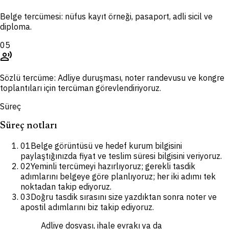
Belge tercümesi: nüfus kayıt örneği, pasaport, adli sicil ve
diploma.
05
record_voice_over
Sözlü tercüme: Adliye duruşması, noter randevusu ve kongre
toplantıları için tercüman görevlendiriyoruz.
Süreç
Süreç notları
01
Belge görüntüsü ve hedef kurum bilgisini
paylaştığınızda fiyat ve teslim süresi bilgisini veriyoruz.
02
Yeminli tercümeyi hazırlıyoruz; gerekli tasdik
adımlarını belgeye göre planlıyoruz; her iki adımı tek
noktadan takip ediyoruz.
03
Doğru tasdik sırasını size yazdıktan sonra noter ve
apostil adımlarını biz takip ediyoruz.
Adliye dosyası, ihale evrakı ya da