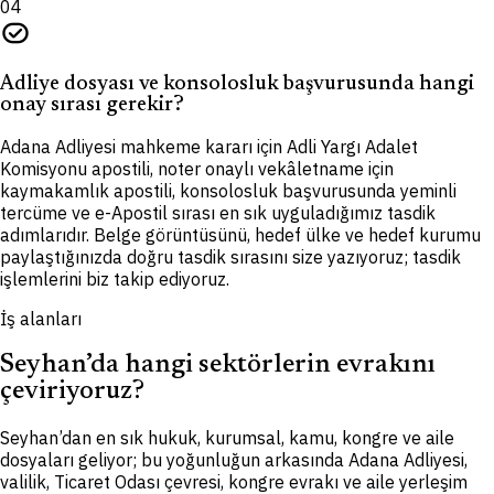
04
task_alt
Adliye dosyası ve konsolosluk başvurusunda hangi
onay sırası gerekir?
Adana Adliyesi mahkeme kararı için Adli Yargı Adalet
Komisyonu apostili, noter onaylı vekâletname için
kaymakamlık apostili, konsolosluk başvurusunda yeminli
tercüme ve e-Apostil sırası en sık uyguladığımız tasdik
adımlarıdır. Belge görüntüsünü, hedef ülke ve hedef kurumu
paylaştığınızda doğru tasdik sırasını size yazıyoruz; tasdik
işlemlerini biz takip ediyoruz.
İş alanları
Seyhan’da hangi sektörlerin evrakını
çeviriyoruz?
Seyhan’dan en sık hukuk, kurumsal, kamu, kongre ve aile
dosyaları geliyor; bu yoğunluğun arkasında Adana Adliyesi,
valilik, Ticaret Odası çevresi, kongre evrakı ve aile yerleşim