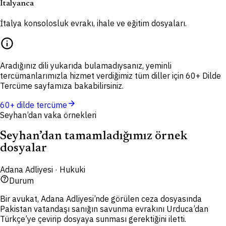
İtalyanca
İtalya konsolosluk evrakı, ihale ve eğitim dosyaları.
info
Aradığınız dili yukarıda bulamadıysanız, yeminli
tercümanlarımızla hizmet verdiğimiz tüm diller için 60+ Dilde
Tercüme sayfamıza bakabilirsiniz.
arrow_forward
60+ dilde tercüme
Seyhan’dan vaka örnekleri
Seyhan’dan tamamladığımız örnek
dosyalar
Adana Adliyesi · Hukuki
help_outline
Durum
Bir avukat, Adana Adliyesi’nde görülen ceza dosyasında
Pakistan vatandaşı sanığın savunma evrakını Urduca’dan
Türkçe’ye çevirip dosyaya sunması gerektiğini iletti.