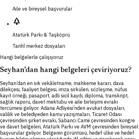
Aile ve bireysel başvurular
park
Atatürk Parkı & Taşköprü
Tarihî merkez dosyaları
Hangi belgelerle çalışıyoruz
Seyhan’dan hangi belgeleri çeviriyoruz?
S
eyhan’dan en sık vekâletname, mahkeme kararı, dava
dilekçesi, faaliyet belgesi, imza sirküleri, sözleşme, nüfus
kayıt örneği, pasaport, adli sicil kaydı, diploma, transkript,
sağlık raporu, davet mektubu ve aile birleşimi evrakı
tercümesi geliyor. Adana Adliyesi’nden avukat dosyaları,
valilik ve belediyeden kamu yazışmaları, Ticaret Odası
çevresinden şirket evrakı, Sabancı Camii çevresinden kongre
ve davet belgeleri, Atatürk Parkı ve AVM çevresinden bireysel
başvurular geliyor. Belgenin görüntüsü, hedef ülke ve hedef