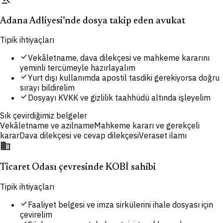
Adana Adliyesi’nde dosya takip eden avukat
Tipik ihtiyaçları
check
Vekâletname, dava dilekçesi ve mahkeme kararını
yeminli tercümeyle hazırlayalım
check
Yurt dışı kullanımda apostil tasdiki gerekiyorsa doğru
sırayı bildirelim
check
Dosyayı KVKK ve gizlilik taahhüdü altında işleyelim
Sık çevirdiğimiz belgeler
Vekâletname ve azilname
Mahkeme kararı ve gerekçeli
karar
Dava dilekçesi ve cevap dilekçesi
Veraset ilamı
domain
Ticaret Odası çevresinde KOBİ sahibi
Tipik ihtiyaçları
check
Faaliyet belgesi ve imza sirkülerini ihale dosyası için
çevirelim