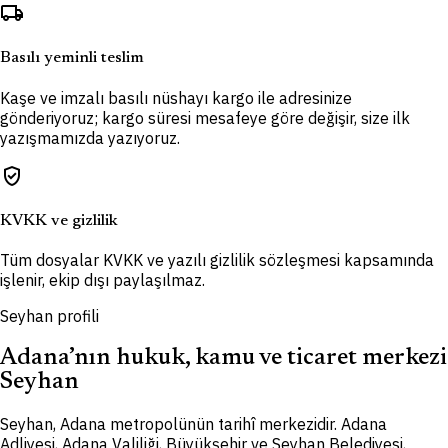
local_shipping
Basılı yeminli teslim
Kaşe ve imzalı basılı nüshayı kargo ile adresinize
gönderiyoruz; kargo süresi mesafeye göre değişir, size ilk
yazışmamızda yazıyoruz.
verified_user
KVKK ve gizlilik
Tüm dosyalar KVKK ve yazılı gizlilik sözleşmesi kapsamında
işlenir, ekip dışı paylaşılmaz.
Seyhan profili
Adana’nın hukuk, kamu ve ticaret merkezi
Seyhan
Seyhan, Adana metropolünün tarihî merkezidir. Adana
Adliyesi, Adana Valiliği, Büyükşehir ve Seyhan Belediyesi,