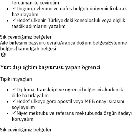
tercüman ile çevirelim
check
Doğum, evlenme ve nüfus belgelerini yeminli olarak
hazırlayalım
check
Hedef ülkenin Türkiye’deki konsolosluk veya elçilik
tasdik adımlarını yazalım
Sık çevirdiğimiz belgeler
Aile birleşimi başvuru evrakı
Arapça doğum belgesi
Evlenme
belgesi
İkametgah belgesi
school
Yurt dışı eğitim başvurusu yapan öğrenci
Tipik ihtiyaçları
check
Diploma, transkript ve öğrenci belgesini akademik
dille hazırlayalım
check
Hedef ülkeye göre apostil veya MEB onayı sırasını
söyleyelim
check
Niyet mektubu ve referans mektubunda özgün ifadeyi
koruyalım
Sık çevirdiğimiz belgeler