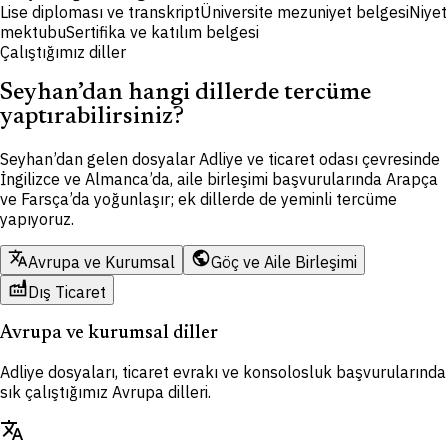
Lise diploması ve transkript
Üniversite mezuniyet belgesi
Niyet
mektubu
Sertifika ve katılım belgesi
Çalıştığımız diller
Seyhan’dan hangi dillerde tercüme
yaptırabilirsiniz?
Seyhan’dan gelen dosyalar Adliye ve ticaret odası çevresinde
İngilizce ve Almanca’da, aile birleşimi başvurularında Arapça
ve Farsça’da yoğunlaşır; ek dillerde de yeminli tercüme
yapıyoruz.
translate
public
Avrupa ve Kurumsal
Göç ve Aile Birleşimi
factory
Dış Ticaret
Avrupa ve kurumsal diller
Adliye dosyaları, ticaret evrakı ve konsolosluk başvurularında
sık çalıştığımız Avrupa dilleri.
translate