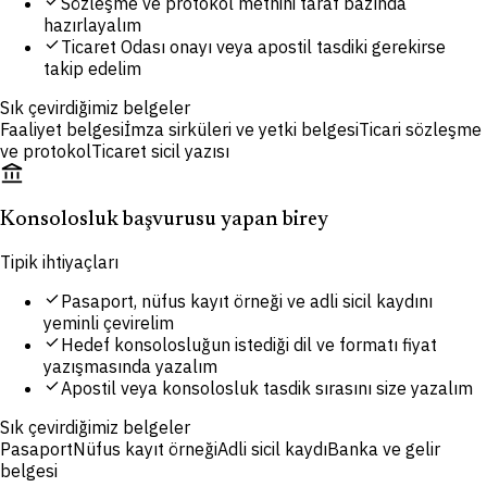
check
Sözleşme ve protokol metnini taraf bazında
hazırlayalım
check
Ticaret Odası onayı veya apostil tasdiki gerekirse
takip edelim
Sık çevirdiğimiz belgeler
Faaliyet belgesi
İmza sirküleri ve yetki belgesi
Ticari sözleşme
ve protokol
Ticaret sicil yazısı
account_balance
Konsolosluk başvurusu yapan birey
Tipik ihtiyaçları
check
Pasaport, nüfus kayıt örneği ve adli sicil kaydını
yeminli çevirelim
check
Hedef konsolosluğun istediği dil ve formatı fiyat
yazışmasında yazalım
check
Apostil veya konsolosluk tasdik sırasını size yazalım
Sık çevirdiğimiz belgeler
Pasaport
Nüfus kayıt örneği
Adli sicil kaydı
Banka ve gelir
belgesi