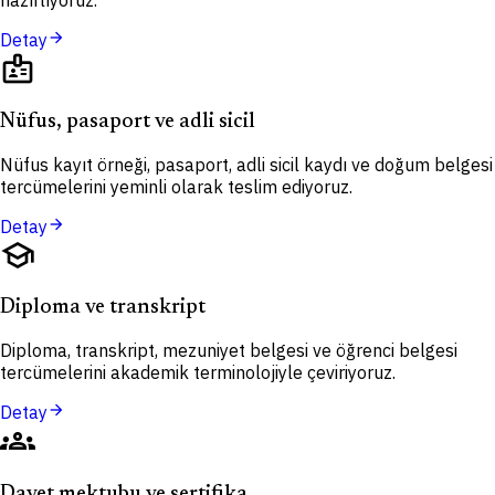
hazırlıyoruz.
arrow_forward
Detay
badge
Nüfus, pasaport ve adli sicil
Nüfus kayıt örneği, pasaport, adli sicil kaydı ve doğum belgesi
tercümelerini yeminli olarak teslim ediyoruz.
arrow_forward
Detay
school
Diploma ve transkript
Diploma, transkript, mezuniyet belgesi ve öğrenci belgesi
tercümelerini akademik terminolojiyle çeviriyoruz.
arrow_forward
Detay
groups
Davet mektubu ve sertifika