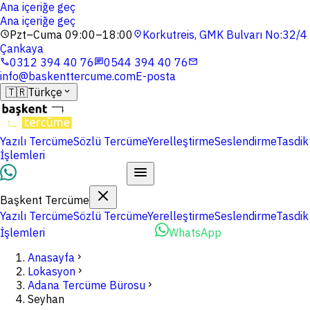
Ana içeriğe geç
Ana içeriğe geç
Pzt–Cuma 09:00–18:00
Korkutreis, GMK Bulvarı No:32/4
schedule
location_on
Çankaya
0312 394 40 76
0544 394 40 76
phone
chat
mail
info@baskenttercume.com
E-posta
🇹🇷
Türkçe
expand_more
Yazılı Tercüme
Sözlü Tercüme
Yerelleştirme
Seslendirme
Tasdik
İşlemleri
Dosyalarınızı Yükleyin
Başkent Tercüme
Yazılı Tercüme
Sözlü Tercüme
Yerelleştirme
Seslendirme
Tasdik
İşlemleri
Dosyalarınızı Yükleyin
WhatsApp
Anasayfa
chevron_right
Lokasyon
chevron_right
Adana Tercüme Bürosu
chevron_right
Seyhan