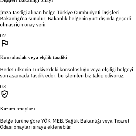
Dışişleri Bakanlığı onayı
İmza tasdiği alınan belge Türkiye Cumhuriyeti Dışişleri
Bakanlığı’na sunulur; Bakanlık belgenin yurt dışında geçerli
olması için onay verir.
02
flag
Konsolosluk veya elçilik tasdiki
Hedef ülkenin Türkiye’deki konsolosluğu veya elçiliği belgeyi
son aşamada tasdik eder; bu işlemleri biz takip ediyoruz.
03
verified_user
Kurum onayları
Belge türüne göre YÖK, MEB, Sağlık Bakanlığı veya Ticaret
Odası onayları sıraya eklenebilir.