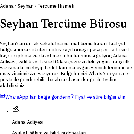
Adana › Seyhan › Tercüme Hizmeti
Seyhan Tercüme Bürosu
Seyhan’dan en sık vekâletname, mahkeme kararı, faaliyet
belgesi, imza sirküleri, nüfus kayıt örneği, pasaport, adli sicil
kaydı, diploma ve davet mektubu tercümesi geliyor; Adana
Adliyesi, valilik ve Ticaret Odası çevresindeki yoğun trafiği ilk
yazışmada inceleyip hedef kuruma uygun yeminli tercüme ve
onay zincirini size yazıyoruz. Belgelerinizi WhatsApp ya da e-
posta ile gönderebilir, basılı nüshasını kargo ile teslim
alabilirsiniz.
chat
request_quote
WhatsApp’tan belge gönderin
Fiyat ve süre bilgisi alın
gavel
Adana Adliyesi
Avukat, hâkim ve bilirkişi dosyaları