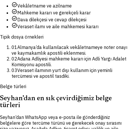
check_circle
Vekâletname ve azilname
check_circle
Mahkeme kararı ve gerekçeli karar
check_circle
Dava dilekçesi ve cevap dilekçesi
check_circle
Veraset ilamı ve aile mahkemesi kararı
Tipik dosya örnekleri
01
Almanya’da kullanılacak vekâletnameye noter onayı
ve kaymakamlık apostili eklenmesi.
02
Adana Adliyesi mahkeme kararı için Adli Yargı Adalet
Komisyonu apostili.
03
Veraset ilamının yurt dışı kullanım için yeminli
tercümesi ve apostil tasdiki.
Belge türleri
Seyhan’dan en sık çevirdiğimiz belge
türleri
Seyhan’dan WhatsApp veya e-posta ile gönderdiğiniz
belgelere göre tercüme türünü ve gerekecek onay sırasını
size yazıyoruz. Aşağıda Adliye, ticaret odası, valilik ve aile