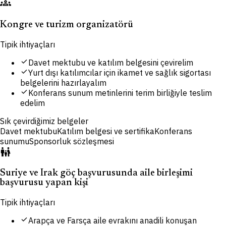
groups
Kongre ve turizm organizatörü
Tipik ihtiyaçları
check
Davet mektubu ve katılım belgesini çevirelim
check
Yurt dışı katılımcılar için ikamet ve sağlık sigortası
belgelerini hazırlayalım
check
Konferans sunum metinlerini terim birliğiyle teslim
edelim
Sık çevirdiğimiz belgeler
Davet mektubu
Katılım belgesi ve sertifika
Konferans
sunumu
Sponsorluk sözleşmesi
family_restroom
Suriye ve Irak göç başvurusunda aile birleşimi
başvurusu yapan kişi
Tipik ihtiyaçları
check
Arapça ve Farsça aile evrakını anadili konuşan