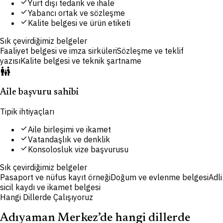
check
Yurt dışı tedarik ve ihale
check
Yabancı ortak ve sözleşme
check
Kalite belgesi ve ürün etiketi
Sık çevirdiğimiz belgeler
Faaliyet belgesi ve imza sirküleri
Sözleşme ve teklif
yazısı
Kalite belgesi ve teknik şartname
family_restroom
Aile başvuru sahibi
Tipik ihtiyaçları
check
Aile birleşimi ve ikamet
check
Vatandaşlık ve denklik
check
Konsolosluk vize başvurusu
Sık çevirdiğimiz belgeler
Pasaport ve nüfus kayıt örneği
Doğum ve evlenme belgesi
Adli
sicil kaydı ve ikamet belgesi
Hangi Dillerde Çalışıyoruz
Adıyaman Merkez’de hangi dillerde