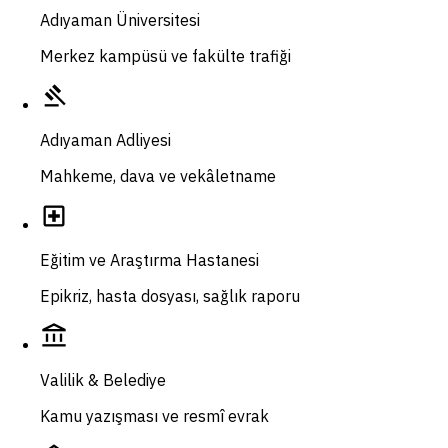
Adıyaman Üniversitesi
Merkez kampüsü ve fakülte trafiği
gavel
Adıyaman Adliyesi
Mahkeme, dava ve vekâletname
local_hospital
Eğitim ve Araştırma Hastanesi
Epikriz, hasta dosyası, sağlık raporu
account_balance
Valilik & Belediye
Kamu yazışması ve resmî evrak