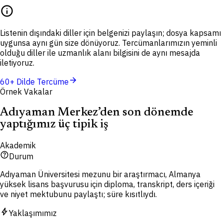
info
Listenin dışındaki diller için belgenizi paylaşın; dosya kapsamı
uygunsa aynı gün size dönüyoruz. Tercümanlarımızın yeminli
olduğu diller ile uzmanlık alanı bilgisini de aynı mesajda
iletiyoruz.
arrow_forward
60+ Dilde Tercüme
Örnek Vakalar
Adıyaman Merkez’den son dönemde
yaptığımız üç tipik iş
Akademik
help_outline
Durum
Adıyaman Üniversitesi mezunu bir araştırmacı, Almanya
yüksek lisans başvurusu için diploma, transkript, ders içeriği
ve niyet mektubunu paylaştı; süre kısıtlıydı.
bolt
Yaklaşımımız