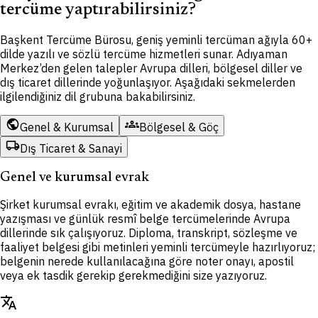
tercüme yaptırabilirsiniz?
Başkent Tercüme Bürosu, geniş yeminli tercüman ağıyla 60+
dilde yazılı ve sözlü tercüme hizmetleri sunar. Adıyaman
Merkez’den gelen talepler Avrupa dilleri, bölgesel diller ve
dış ticaret dillerinde yoğunlaşıyor. Aşağıdaki sekmelerden
ilgilendiğiniz dil grubuna bakabilirsiniz.
public
groups
Genel & Kurumsal
Bölgesel & Göç
local_shipping
Dış Ticaret & Sanayi
Genel ve kurumsal evrak
Şirket kurumsal evrakı, eğitim ve akademik dosya, hastane
yazışması ve günlük resmî belge tercümelerinde Avrupa
dillerinde sık çalışıyoruz. Diploma, transkript, sözleşme ve
faaliyet belgesi gibi metinleri yeminli tercümeyle hazırlıyoruz;
belgenin nerede kullanılacağına göre noter onayı, apostil
veya ek tasdik gerekip gerekmediğini size yazıyoruz.
translate