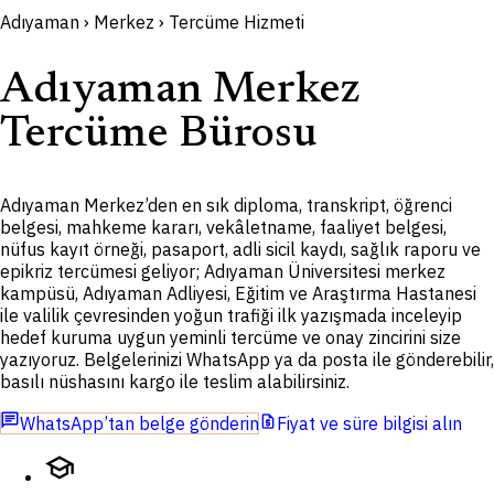
Adıyaman › Merkez › Tercüme Hizmeti
Adıyaman Merkez
Tercüme Bürosu
Adıyaman Merkez’den en sık diploma, transkript, öğrenci
belgesi, mahkeme kararı, vekâletname, faaliyet belgesi,
nüfus kayıt örneği, pasaport, adli sicil kaydı, sağlık raporu ve
epikriz tercümesi geliyor; Adıyaman Üniversitesi merkez
kampüsü, Adıyaman Adliyesi, Eğitim ve Araştırma Hastanesi
ile valilik çevresinden yoğun trafiği ilk yazışmada inceleyip
hedef kuruma uygun yeminli tercüme ve onay zincirini size
yazıyoruz. Belgelerinizi WhatsApp ya da posta ile gönderebilir,
basılı nüshasını kargo ile teslim alabilirsiniz.
chat
request_quote
WhatsApp’tan belge gönderin
Fiyat ve süre bilgisi alın
school