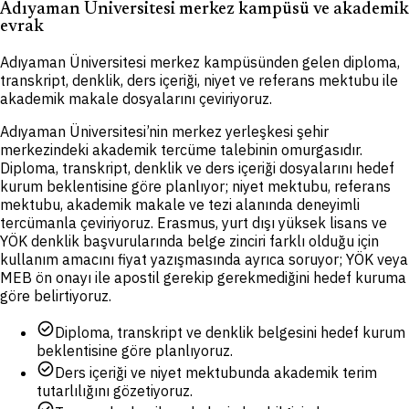
Adıyaman Üniversitesi merkez kampüsü ve akademik
evrak
Adıyaman Üniversitesi merkez kampüsünden gelen diploma,
transkript, denklik, ders içeriği, niyet ve referans mektubu ile
akademik makale dosyalarını çeviriyoruz.
Adıyaman Üniversitesi’nin merkez yerleşkesi şehir
merkezindeki akademik tercüme talebinin omurgasıdır.
Diploma, transkript, denklik ve ders içeriği dosyalarını hedef
kurum beklentisine göre planlıyor; niyet mektubu, referans
mektubu, akademik makale ve tezi alanında deneyimli
tercümanla çeviriyoruz. Erasmus, yurt dışı yüksek lisans ve
YÖK denklik başvurularında belge zinciri farklı olduğu için
kullanım amacını fiyat yazışmasında ayrıca soruyor; YÖK veya
MEB ön onayı ile apostil gerekip gerekmediğini hedef kuruma
göre belirtiyoruz.
check_circle
Diploma, transkript ve denklik belgesini hedef kurum
beklentisine göre planlıyoruz.
check_circle
Ders içeriği ve niyet mektubunda akademik terim
tutarlılığını gözetiyoruz.
check_circle