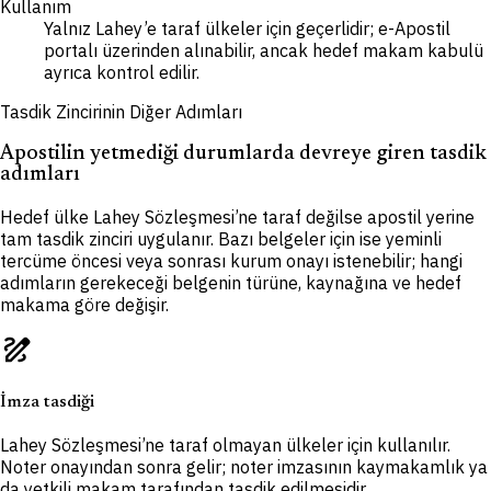
Kullanım
Yalnız Lahey’e taraf ülkeler için geçerlidir; e-Apostil
portalı üzerinden alınabilir, ancak hedef makam kabulü
ayrıca kontrol edilir.
Tasdik Zincirinin Diğer Adımları
Apostilin yetmediği durumlarda devreye giren tasdik
adımları
Hedef ülke Lahey Sözleşmesi’ne taraf değilse apostil yerine
tam tasdik zinciri uygulanır. Bazı belgeler için ise yeminli
tercüme öncesi veya sonrası kurum onayı istenebilir; hangi
adımların gerekeceği belgenin türüne, kaynağına ve hedef
makama göre değişir.
draw
İmza tasdiği
Lahey Sözleşmesi’ne taraf olmayan ülkeler için kullanılır.
Noter onayından sonra gelir; noter imzasının kaymakamlık ya
da yetkili makam tarafından tasdik edilmesidir.