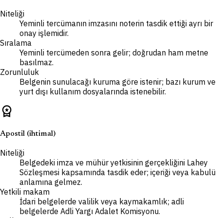
Niteliği
Yeminli tercümanın imzasını noterin tasdik ettiği ayrı bir
onay işlemidir.
Sıralama
Yeminli tercümeden sonra gelir; doğrudan ham metne
basılmaz.
Zorunluluk
Belgenin sunulacağı kuruma göre istenir; bazı kurum ve
yurt dışı kullanım dosyalarında istenebilir.
workspace_premium
Apostil (ihtimal)
Niteliği
Belgedeki imza ve mühür yetkisinin gerçekliğini Lahey
Sözleşmesi kapsamında tasdik eder; içeriği veya kabulü
anlamına gelmez.
Yetkili makam
İdari belgelerde valilik veya kaymakamlık; adli
belgelerde Adli Yargı Adalet Komisyonu.