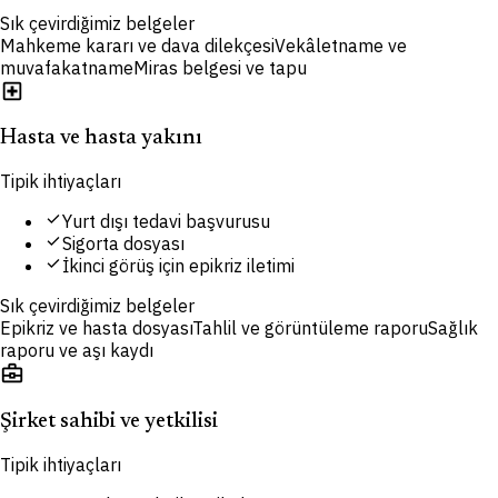
Sık çevirdiğimiz belgeler
Mahkeme kararı ve dava dilekçesi
Vekâletname ve
muvafakatname
Miras belgesi ve tapu
local_hospital
Hasta ve hasta yakını
Tipik ihtiyaçları
check
Yurt dışı tedavi başvurusu
check
Sigorta dosyası
check
İkinci görüş için epikriz iletimi
Sık çevirdiğimiz belgeler
Epikriz ve hasta dosyası
Tahlil ve görüntüleme raporu
Sağlık
raporu ve aşı kaydı
business_center
Şirket sahibi ve yetkilisi
Tipik ihtiyaçları