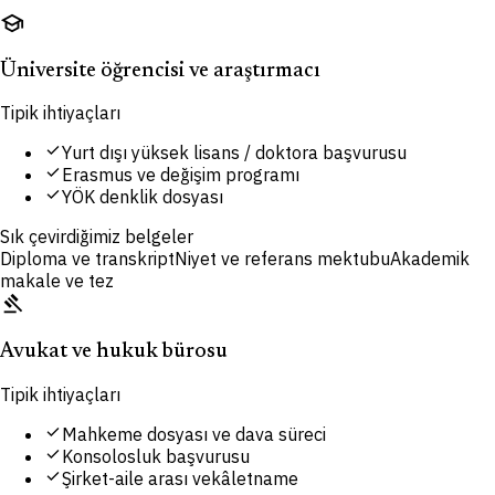
school
Üniversite öğrencisi ve araştırmacı
Tipik ihtiyaçları
check
Yurt dışı yüksek lisans / doktora başvurusu
check
Erasmus ve değişim programı
check
YÖK denklik dosyası
Sık çevirdiğimiz belgeler
Diploma ve transkript
Niyet ve referans mektubu
Akademik
makale ve tez
gavel
Avukat ve hukuk bürosu
Tipik ihtiyaçları
check
Mahkeme dosyası ve dava süreci
check
Konsolosluk başvurusu
check
Şirket-aile arası vekâletname