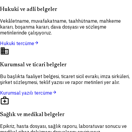
Hukuki ve adli belgeler
Vekâletname, muvafakatname, taahhütname, mahkeme
kararı, boşanma kararı, dava dosyası ve sözleşme
metinlerinde çalışıyoruz.
arrow_forward
Hukuki tercüme
domain
Kurumsal ve ticari belgeler
Bu başlıkta faaliyet belgesi, ticaret sicil evrakı, imza sirküleri,
şirket sözleşmesi, teklif yazısı ve rapor metinleri yer alır.
arrow_forward
Kurumsal yazılı tercüme
medical_services
Sağlık ve medikal belgeler
Epikriz, hasta dosyası, sağlık raporu, laboratuvar sonucu ve
medikal cihaz dokümanı dosyalarını çeviriyoruz.