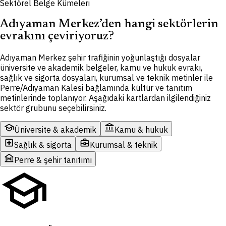
Sektörel Belge Kümeleri
Adıyaman Merkez’den hangi sektörlerin
evrakını çeviriyoruz?
Adıyaman Merkez şehir trafiğinin yoğunlaştığı dosyalar
üniversite ve akademik belgeler, kamu ve hukuk evrakı,
sağlık ve sigorta dosyaları, kurumsal ve teknik metinler ile
Perre/Adıyaman Kalesi bağlamında kültür ve tanıtım
metinlerinde toplanıyor. Aşağıdaki kartlardan ilgilendiğiniz
sektör grubunu seçebilirsiniz.
school
account_balance
Üniversite & akademik
Kamu & hukuk
local_hospital
business_center
Sağlık & sigorta
Kurumsal & teknik
museum
Perre & şehir tanıtımı
school