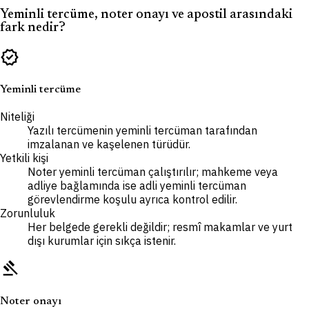
Yeminli tercüme, noter onayı ve apostil arasındaki
fark nedir?
verified
Yeminli tercüme
Niteliği
Yazılı tercümenin yeminli tercüman tarafından
imzalanan ve kaşelenen türüdür.
Yetkili kişi
Noter yeminli tercüman çalıştırılır; mahkeme veya
adliye bağlamında ise adli yeminli tercüman
görevlendirme koşulu ayrıca kontrol edilir.
Zorunluluk
Her belgede gerekli değildir; resmî makamlar ve yurt
dışı kurumlar için sıkça istenir.
gavel
Noter onayı