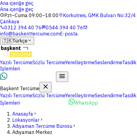
Ana içeriğe geç
Ana içeriğe geç
Pzt–Cuma 09:00–18:00
Korkutreis, GMK Bulvarı No:32/4
schedule
location_on
Çankaya
0312 394 40 76
0544 394 40 76
phone
chat
mail
info@baskenttercume.com
E-posta
🇹🇷
Türkçe
expand_more
Yazılı Tercüme
Sözlü Tercüme
Yerelleştirme
Seslendirme
Tasdik
İşlemleri
Dosyalarınızı Yükleyin
Başkent Tercüme
Yazılı Tercüme
Sözlü Tercüme
Yerelleştirme
Seslendirme
Tasdik
İşlemleri
Dosyalarınızı Yükleyin
WhatsApp
Anasayfa
chevron_right
Lokasyonlar
chevron_right
Adıyaman Tercüme Bürosu
chevron_right
Adıyaman Merkez