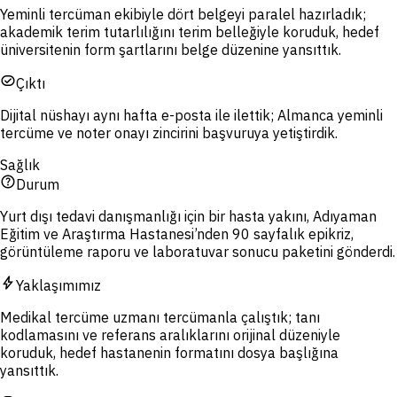
Yeminli tercüman ekibiyle dört belgeyi paralel hazırladık;
akademik terim tutarlılığını terim belleğiyle koruduk, hedef
üniversitenin form şartlarını belge düzenine yansıttık.
task_alt
Çıktı
Dijital nüshayı aynı hafta e-posta ile ilettik; Almanca yeminli
tercüme ve noter onayı zincirini başvuruya yetiştirdik.
Sağlık
help_outline
Durum
Yurt dışı tedavi danışmanlığı için bir hasta yakını, Adıyaman
Eğitim ve Araştırma Hastanesi’nden 90 sayfalık epikriz,
görüntüleme raporu ve laboratuvar sonucu paketini gönderdi.
bolt
Yaklaşımımız
Medikal tercüme uzmanı tercümanla çalıştık; tanı
kodlamasını ve referans aralıklarını orijinal düzeniyle
koruduk, hedef hastanenin formatını dosya başlığına
yansıttık.