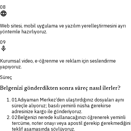
08
language
Web sitesi, mobil uygulama ve yazılım yerelleştirmesini ayrı
yöntemle hazırlıyoruz.
09
mic
Kurumsal video, e-öğrenme ve reklam için seslendirme
yapıyoruz.
Süreç
Belgenizi gönderdikten sonra süreç nasıl ilerler?
01
Adıyaman Merkez’den ulaştırdığınız dosyaları aynı
süreçle alıyoruz; basılı yeminli nüsha gerekirse
adresinize kargo ile gönderiyoruz.
02
Belgenizi nerede kullanacağınızı öğrenerek yeminli
tercüme, noter onayı veya apostil gerekip gerekmediğini
teklif aşamasında söylüyoruz.