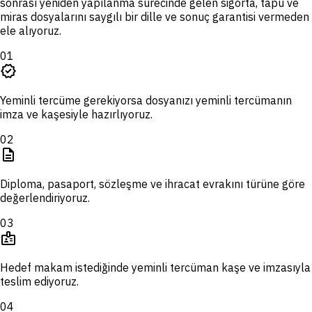
sonrası yeniden yapılanma sürecinde gelen sigorta, tapu ve
miras dosyalarını saygılı bir dille ve sonuç garantisi vermeden
ele alıyoruz.
01
verified
Yeminli tercüme gerekiyorsa dosyanızı yeminli tercümanın
imza ve kaşesiyle hazırlıyoruz.
02
description
Diploma, pasaport, sözleşme ve ihracat evrakını türüne göre
değerlendiriyoruz.
03
badge
Hedef makam istediğinde yeminli tercüman kaşe ve imzasıyla
teslim ediyoruz.
04