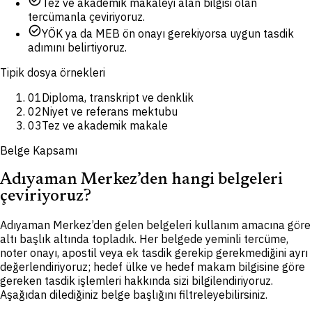
Tez ve akademik makaleyi alan bilgisi olan
tercümanla çeviriyoruz.
check_circle
YÖK ya da MEB ön onayı gerekiyorsa uygun tasdik
adımını belirtiyoruz.
Tipik dosya örnekleri
01
Diploma, transkript ve denklik
02
Niyet ve referans mektubu
03
Tez ve akademik makale
Belge Kapsamı
Adıyaman Merkez’den hangi belgeleri
çeviriyoruz?
Adıyaman Merkez’den gelen belgeleri kullanım amacına göre
altı başlık altında topladık. Her belgede yeminli tercüme,
noter onayı, apostil veya ek tasdik gerekip gerekmediğini ayrı
değerlendiriyoruz; hedef ülke ve hedef makam bilgisine göre
gereken tasdik işlemleri hakkında sizi bilgilendiriyoruz.
Aşağıdan dilediğiniz belge başlığını filtreleyebilirsiniz.