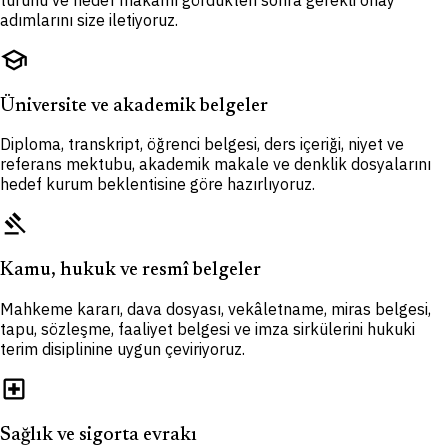
türünü ve hedef makamı gördükten sonra gerekli onay
adımlarını size iletiyoruz.
school
Üniversite ve akademik belgeler
Diploma, transkript, öğrenci belgesi, ders içeriği, niyet ve
referans mektubu, akademik makale ve denklik dosyalarını
hedef kurum beklentisine göre hazırlıyoruz.
gavel
Kamu, hukuk ve resmî belgeler
Mahkeme kararı, dava dosyası, vekâletname, miras belgesi,
tapu, sözleşme, faaliyet belgesi ve imza sirkülerini hukuki
terim disiplinine uygun çeviriyoruz.
local_hospital
Sağlık ve sigorta evrakı