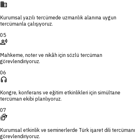
domain
Kurumsal yazılı tercümede uzmanlık alanına uygun
tercümanla çalışıyoruz.
05
record_voice_over
Mahkeme, noter ve nikâh için sözlü tercüman
görevlendiriyoruz.
06
headphones
Kongre, konferans ve eğitim etkinlikleri için simültane
tercüman ekibi planlıyoruz.
07
sign_language
Kurumsal etkinlik ve seminerlerde Türk işaret dili tercümanı
görevlendiriyoruz.