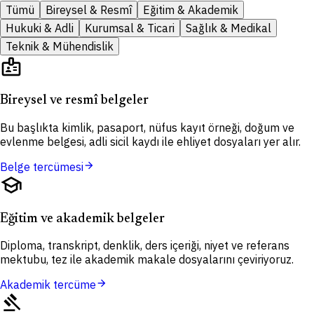
Tümü
Bireysel & Resmî
Eğitim & Akademik
Hukuki & Adli
Kurumsal & Ticari
Sağlık & Medikal
Teknik & Mühendislik
badge
Bireysel ve resmî belgeler
Bu başlıkta kimlik, pasaport, nüfus kayıt örneği, doğum ve
evlenme belgesi, adli sicil kaydı ile ehliyet dosyaları yer alır.
arrow_forward
Belge tercümesi
school
Eğitim ve akademik belgeler
Diploma, transkript, denklik, ders içeriği, niyet ve referans
mektubu, tez ile akademik makale dosyalarını çeviriyoruz.
arrow_forward
Akademik tercüme
gavel