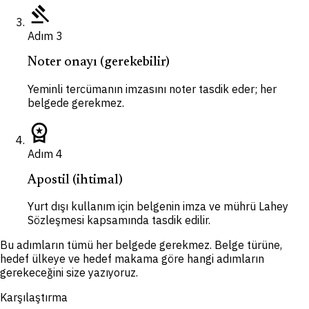
gavel
Adım
3
Noter onayı (gerekebilir)
Yeminli tercümanın imzasını noter tasdik eder; her
belgede gerekmez.
workspace_premium
Adım
4
Apostil (ihtimal)
Yurt dışı kullanım için belgenin imza ve mührü Lahey
Sözleşmesi kapsamında tasdik edilir.
Bu adımların tümü her belgede gerekmez. Belge türüne,
hedef ülkeye ve hedef makama göre hangi adımların
gerekeceğini size yazıyoruz.
Karşılaştırma