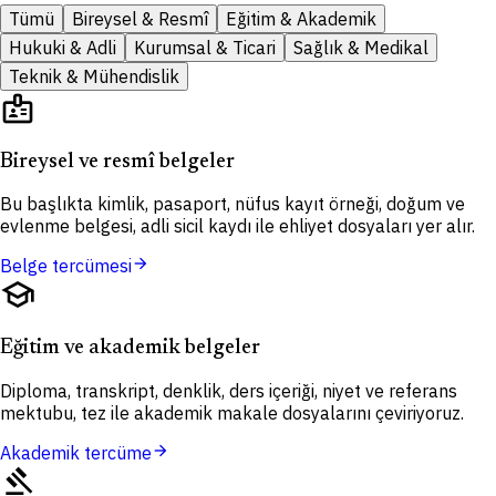
Tümü
Bireysel & Resmî
Eğitim & Akademik
Hukuki & Adli
Kurumsal & Ticari
Sağlık & Medikal
Teknik & Mühendislik
badge
Bireysel ve resmî belgeler
Bu başlıkta kimlik, pasaport, nüfus kayıt örneği, doğum ve
evlenme belgesi, adli sicil kaydı ile ehliyet dosyaları yer alır.
arrow_forward
Belge tercümesi
school
Eğitim ve akademik belgeler
Diploma, transkript, denklik, ders içeriği, niyet ve referans
mektubu, tez ile akademik makale dosyalarını çeviriyoruz.
arrow_forward
Akademik tercüme
gavel