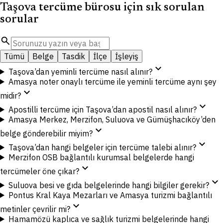
Taşova tercüme bürosu için sık sorulan
sorular
search
Tümü
Belge
Tasdik
İlçe
İşleyiş
expand_more
Taşova’dan yeminli tercüme nasıl alınır?
Amasya noter onaylı tercüme ile yeminli tercüme aynı şey
expand_more
midir?
expand_more
Apostilli tercüme için Taşova’dan apostil nasıl alınır?
Amasya Merkez, Merzifon, Suluova ve Gümüşhacıköy’den
expand_more
belge gönderebilir miyim?
expand_more
Taşova’dan hangi belgeler için tercüme talebi alınır?
Merzifon OSB bağlantılı kurumsal belgelerde hangi
expand_more
tercümeler öne çıkar?
expand_more
Suluova besi ve gıda belgelerinde hangi bilgiler gerekir?
Pontus Kral Kaya Mezarları ve Amasya turizmi bağlantılı
expand_more
metinler çevrilir mi?
Hamamözü kaplıca ve sağlık turizmi belgelerinde hangi