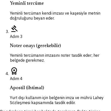
Yeminli tercüme
Yeminli tercüman kendi imzası ve kaşesiyle metnin
doğruluğunu beyan eder.
gavel
Adım
3
Noter onayı (gerekebilir)
Yeminli tercümanın imzasını noter tasdik eder; her
belgede gerekmez.
workspace_premium
Adım
4
Apostil (ihtimal)
Yurt dışı kullanım için belgenin imza ve mührü Lahey
Sözleşmesi kapsamında tasdik edilir.