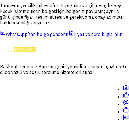
Tarım-meyvecilik, aile-nüfus, tapu-miras, eğitim-sağlık veya
küçük işletme ticari belgesi için belgenizi paylaşın; aynı iş
günü içinde fiyat, teslim süresi ve gerekiyorsa onay adımları
hakkında bilgi veriyoruz.
chat
request_quote
WhatsApp’tan belge gönderin
Fiyat ve süre bilgisi alın
Başkent Tercüme Bürosu, geniş yeminli tercüman ağıyla 60+
dilde yazılı ve sözlü tercüme hizmetleri sunar.
photo_camera
thumb_up
alternate_email
work
chat