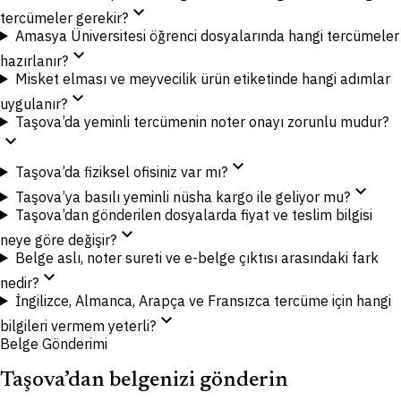
expand_more
tercümeler gerekir?
Amasya Üniversitesi öğrenci dosyalarında hangi tercümeler
expand_more
hazırlanır?
Misket elması ve meyvecilik ürün etiketinde hangi adımlar
expand_more
uygulanır?
Taşova’da yeminli tercümenin noter onayı zorunlu mudur?
expand_more
expand_more
Taşova’da fiziksel ofisiniz var mı?
expand_more
Taşova’ya basılı yeminli nüsha kargo ile geliyor mu?
Taşova’dan gönderilen dosyalarda fiyat ve teslim bilgisi
expand_more
neye göre değişir?
Belge aslı, noter sureti ve e-belge çıktısı arasındaki fark
expand_more
nedir?
İngilizce, Almanca, Arapça ve Fransızca tercüme için hangi
expand_more
bilgileri vermem yeterli?
Belge Gönderimi
Taşova’dan belgenizi gönderin