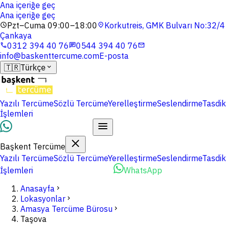
Ana içeriğe geç
Ana içeriğe geç
Pzt–Cuma 09:00–18:00
Korkutreis, GMK Bulvarı No:32/4
schedule
location_on
Çankaya
0312 394 40 76
0544 394 40 76
phone
chat
mail
info@baskenttercume.com
E-posta
🇹🇷
Türkçe
expand_more
Yazılı Tercüme
Sözlü Tercüme
Yerelleştirme
Seslendirme
Tasdik
İşlemleri
Dosyalarınızı Yükleyin
Başkent Tercüme
Yazılı Tercüme
Sözlü Tercüme
Yerelleştirme
Seslendirme
Tasdik
İşlemleri
Dosyalarınızı Yükleyin
WhatsApp
Anasayfa
chevron_right
Lokasyonlar
chevron_right
Amasya Tercüme Bürosu
chevron_right
Taşova