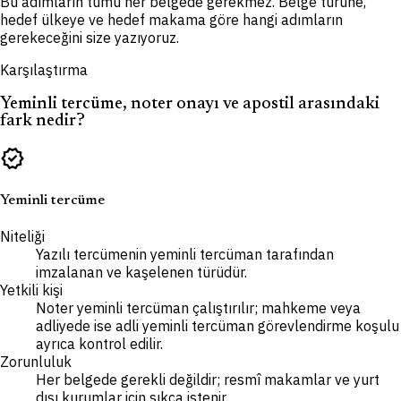
Bu adımların tümü her belgede gerekmez. Belge türüne,
hedef ülkeye ve hedef makama göre hangi adımların
gerekeceğini size yazıyoruz.
Karşılaştırma
Yeminli tercüme, noter onayı ve apostil arasındaki
fark nedir?
verified
Yeminli tercüme
Niteliği
Yazılı tercümenin yeminli tercüman tarafından
imzalanan ve kaşelenen türüdür.
Yetkili kişi
Noter yeminli tercüman çalıştırılır; mahkeme veya
adliyede ise adli yeminli tercüman görevlendirme koşulu
ayrıca kontrol edilir.
Zorunluluk
Her belgede gerekli değildir; resmî makamlar ve yurt
dışı kurumlar için sıkça istenir.