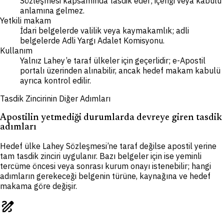
Sözleşmesi kapsamında tasdik eder; içeriği veya kabulü
anlamına gelmez.
Yetkili makam
İdari belgelerde valilik veya kaymakamlık; adli
belgelerde Adli Yargı Adalet Komisyonu.
Kullanım
Yalnız Lahey’e taraf ülkeler için geçerlidir; e-Apostil
portalı üzerinden alınabilir, ancak hedef makam kabulü
ayrıca kontrol edilir.
Tasdik Zincirinin Diğer Adımları
Apostilin yetmediği durumlarda devreye giren tasdik
adımları
Hedef ülke Lahey Sözleşmesi’ne taraf değilse apostil yerine
tam tasdik zinciri uygulanır. Bazı belgeler için ise yeminli
tercüme öncesi veya sonrası kurum onayı istenebilir; hangi
adımların gerekeceği belgenin türüne, kaynağına ve hedef
makama göre değişir.
draw