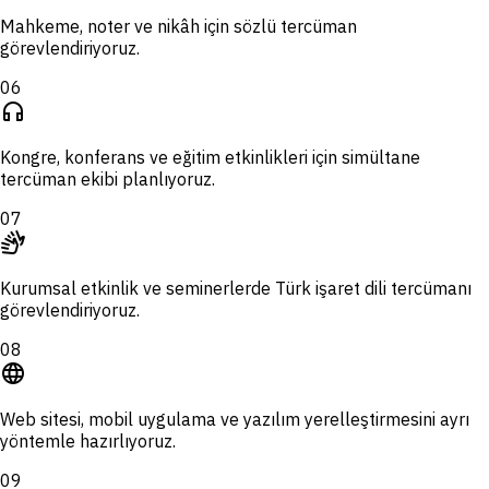
Mahkeme, noter ve nikâh için sözlü tercüman
görevlendiriyoruz.
06
headphones
Kongre, konferans ve eğitim etkinlikleri için simültane
tercüman ekibi planlıyoruz.
07
sign_language
Kurumsal etkinlik ve seminerlerde Türk işaret dili tercümanı
görevlendiriyoruz.
08
language
Web sitesi, mobil uygulama ve yazılım yerelleştirmesini ayrı
yöntemle hazırlıyoruz.
09