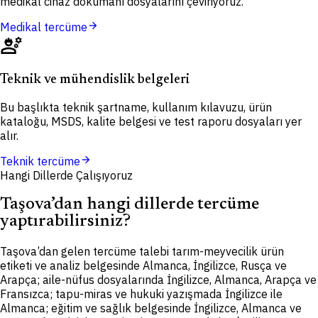
medikal cihaz dokümanı dosyalarını çeviriyoruz.
arrow_forward
Medikal tercüme
engineering
Teknik ve mühendislik belgeleri
Bu başlıkta teknik şartname, kullanım kılavuzu, ürün
kataloğu, MSDS, kalite belgesi ve test raporu dosyaları yer
alır.
arrow_forward
Teknik tercüme
Hangi Dillerde Çalışıyoruz
Taşova’dan hangi dillerde tercüme
yaptırabilirsiniz?
Taşova’dan gelen tercüme talebi tarım-meyvecilik ürün
etiketi ve analiz belgesinde Almanca, İngilizce, Rusça ve
Arapça; aile-nüfus dosyalarında İngilizce, Almanca, Arapça ve
Fransızca; tapu-miras ve hukuki yazışmada İngilizce ile
Almanca; eğitim ve sağlık belgesinde İngilizce, Almanca ve