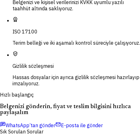
Belgenizi ve kişisel verilerinizi KVKK uyumlu yazılı
taahhüt altında saklıyoruz.
workspace_premium
ISO 17100
Terim belleği ve iki aşamalı kontrol süreciyle çalışıyoruz.
verified_user
Gizlilik sözleşmesi
Hassas dosyalar için ayrıca gizlilik sözleşmesi hazırlayıp
imzalıyoruz.
Hızlı başlangıç
Belgenizi gönderin, fiyat ve teslim bilgisini hızlıca
paylaşalım
chat
mail
WhatsApp’tan gönder
E-posta ile gönder
Sık Sorulan Sorular