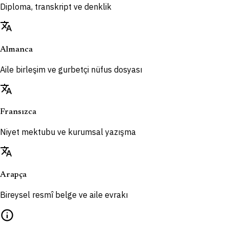
Diploma, transkript ve denklik
translate
Almanca
Aile birleşim ve gurbetçi nüfus dosyası
translate
Fransızca
Niyet mektubu ve kurumsal yazışma
translate
Arapça
Bireysel resmî belge ve aile evrakı
info