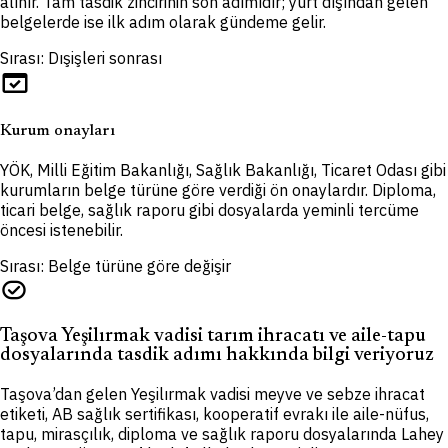
alınır. Tam tasdik zincirinin son adımıdır; yurt dışından gelen
belgelerde ise ilk adım olarak gündeme gelir.
Sırası: Dışişleri sonrası
domain_verification
Kurum onayları
YÖK, Milli Eğitim Bakanlığı, Sağlık Bakanlığı, Ticaret Odası gibi
kurumların belge türüne göre verdiği ön onaylardır. Diploma,
ticari belge, sağlık raporu gibi dosyalarda yeminli tercüme
öncesi istenebilir.
Sırası: Belge türüne göre değişir
task_alt
Taşova Yeşilırmak vadisi tarım ihracatı ve aile-tapu
dosyalarında tasdik adımı hakkında bilgi veriyoruz
Taşova’dan gelen Yeşilırmak vadisi meyve ve sebze ihracat
etiketi, AB sağlık sertifikası, kooperatif evrakı ile aile-nüfus,
tapu, mirasçılık, diploma ve sağlık raporu dosyalarında Lahey