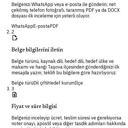
Belgenizi WhatsApp veya e-posta ile gönderin; net
çekilmiş telefon fotoğrafı, taranmış PDF ya da DOCX
dosyası ilk inceleme için yeterli oluyor.
WhatsApp
E-posta
PDF
2
edit_document
Belge bilgilerini iletin
Belge türünü, kaynak dili, hedef dili, hedef ülke ve
makamı ve hangi Taşova ilçesinden gönderdiğinizi ilk
mesajda yazın; teklifi bu bilgilere göre hazırlıyoruz.
Belge türü
Dil çifti
Hedef kurum
İlçe
3
request_quote
Fiyat ve süre bilgisi
Belgenizi inceleyip ücret, teslim süresi ve gerekiyorsa
noter onayı, apostil veya diğer tasdik adımları hakkında