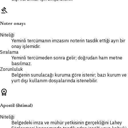
gavel
Noter onayı
Niteliği
Yeminli tercümanın imzasını noterin tasdik ettiği ayrı bir
onay işlemidir.
Sıralama
Yeminli tercümeden sonra gelir; doğrudan ham metne
basılmaz.
Zorunluluk
Belgenin sunulacağı kuruma göre istenir; bazı kurum ve
yurt dışı kullanım dosyalarında istenebilir.
workspace_premium
Apostil (ihtimal)
Niteliği
Belgedeki imza ve mühür yetkisinin gerçekliğini Lahey