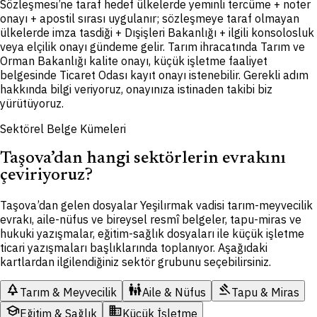
Sözleşmesi’ne taraf hedef ülkelerde yeminli tercüme + noter
onayı + apostil sırası uygulanır; sözleşmeye taraf olmayan
ülkelerde imza tasdiği + Dışişleri Bakanlığı + ilgili konsolosluk
veya elçilik onayı gündeme gelir. Tarım ihracatında Tarım ve
Orman Bakanlığı kalite onayı, küçük işletme faaliyet
belgesinde Ticaret Odası kayıt onayı istenebilir. Gerekli adım
hakkında bilgi veriyoruz, onayınıza istinaden takibi biz
yürütüyoruz.
Sektörel Belge Kümeleri
Taşova’dan hangi sektörlerin evrakını
çeviriyoruz?
Taşova’dan gelen dosyalar Yeşilırmak vadisi tarım-meyvecilik
evrakı, aile-nüfus ve bireysel resmî belgeler, tapu-miras ve
hukuki yazışmalar, eğitim-sağlık dosyaları ile küçük işletme
ticari yazışmaları başlıklarında toplanıyor. Aşağıdaki
kartlardan ilgilendiğiniz sektör grubunu seçebilirsiniz.
park
family_restroom
gavel
Tarım & Meyvecilik
Aile & Nüfus
Tapu & Miras
school
domain
Eğitim & Sağlık
Küçük İşletme