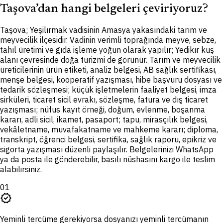
Taşova’dan hangi belgeleri çeviriyoruz?
T
aşova; Yeşilırmak vadisinin Amasya yakasındaki tarım ve
meyvecilik ilçesidir. Vadinin verimli toprağında meyve, sebze,
tahıl üretimi ve gıda işleme yoğun olarak yapılır; Yedikır kuş
alanı çevresinde doğa turizmi de görünür. Tarım ve meyvecilik
üreticilerinin ürün etiketi, analiz belgesi, AB sağlık sertifikası,
menşe belgesi, kooperatif yazışması, hibe başvuru dosyası ve
tedarik sözleşmesi; küçük işletmelerin faaliyet belgesi, imza
sirküleri, ticaret sicil evrakı, sözleşme, fatura ve dış ticaret
yazışması; nüfus kayıt örneği, doğum, evlenme, boşanma
kararı, adli sicil, ikamet, pasaport; tapu, mirasçılık belgesi,
vekâletname, muvafakatname ve mahkeme kararı; diploma,
transkript, öğrenci belgesi, sertifika, sağlık raporu, epikriz ve
sigorta yazışması düzenli paylaşılır. Belgelerinizi WhatsApp
ya da posta ile gönderebilir, basılı nüshasını kargo ile teslim
alabilirsiniz.
01
verified
Yeminli tercüme gerekiyorsa dosyanızı yeminli tercümanın