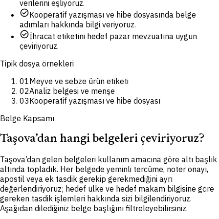
verilerini eşliyoruz.
check_circle
Kooperatif yazışması ve hibe dosyasında belge
adımları hakkında bilgi veriyoruz.
check_circle
İhracat etiketini hedef pazar mevzuatına uygun
çeviriyoruz.
Tipik dosya örnekleri
01
Meyve ve sebze ürün etiketi
02
Analiz belgesi ve menşe
03
Kooperatif yazışması ve hibe dosyası
Belge Kapsamı
Taşova’dan hangi belgeleri çeviriyoruz?
Taşova’dan gelen belgeleri kullanım amacına göre altı başlık
altında topladık. Her belgede yeminli tercüme, noter onayı,
apostil veya ek tasdik gerekip gerekmediğini ayrı
değerlendiriyoruz; hedef ülke ve hedef makam bilgisine göre
gereken tasdik işlemleri hakkında sizi bilgilendiriyoruz.
Aşağıdan dilediğiniz belge başlığını filtreleyebilirsiniz.