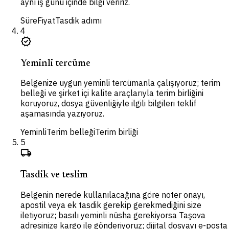
aynı iş günü içinde bilgi veririz.
Süre
Fiyat
Tasdik adımı
4
verified
Yeminli tercüme
Belgenize uygun yeminli tercümanla çalışıyoruz; terim
belleği ve şirket içi kalite araçlarıyla terim birliğini
koruyoruz, dosya güvenliğiyle ilgili bilgileri teklif
aşamasında yazıyoruz.
Yeminli
Terim belleği
Terim birliği
5
local_shipping
Tasdik ve teslim
Belgenin nerede kullanılacağına göre noter onayı,
apostil veya ek tasdik gerekip gerekmediğini size
iletiyoruz; basılı yeminli nüsha gerekiyorsa Taşova
adresinize kargo ile gönderiyoruz; dijital dosyayı e-posta