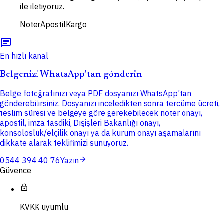
ile iletiyoruz.
Noter
Apostil
Kargo
chat
En hızlı kanal
Belgenizi WhatsApp’tan gönderin
Belge fotoğrafınızı veya PDF dosyanızı WhatsApp’tan
gönderebilirsiniz. Dosyanızı inceledikten sonra tercüme ücreti,
teslim süresi ve belgeye göre gerekebilecek noter onayı,
apostil, imza tasdiki, Dışişleri Bakanlığı onayı,
konsolosluk/elçilik onayı ya da kurum onayı aşamalarını
dikkate alarak teklifimizi sunuyoruz.
arrow_forward
0544 394 40 76
Yazın
Güvence
lock
KVKK uyumlu