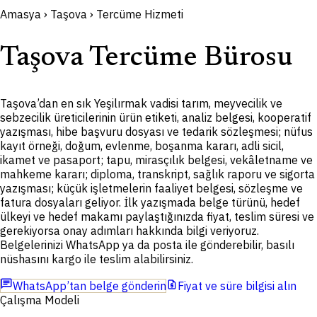
Amasya › Taşova › Tercüme Hizmeti
Taşova Tercüme Bürosu
Taşova’dan en sık Yeşilırmak vadisi tarım, meyvecilik ve
sebzecilik üreticilerinin ürün etiketi, analiz belgesi, kooperatif
yazışması, hibe başvuru dosyası ve tedarik sözleşmesi; nüfus
kayıt örneği, doğum, evlenme, boşanma kararı, adli sicil,
ikamet ve pasaport; tapu, mirasçılık belgesi, vekâletname ve
mahkeme kararı; diploma, transkript, sağlık raporu ve sigorta
yazışması; küçük işletmelerin faaliyet belgesi, sözleşme ve
fatura dosyaları geliyor. İlk yazışmada belge türünü, hedef
ülkeyi ve hedef makamı paylaştığınızda fiyat, teslim süresi ve
gerekiyorsa onay adımları hakkında bilgi veriyoruz.
Belgelerinizi WhatsApp ya da posta ile gönderebilir, basılı
nüshasını kargo ile teslim alabilirsiniz.
chat
request_quote
WhatsApp’tan belge gönderin
Fiyat ve süre bilgisi alın
Çalışma Modeli