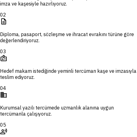
imza ve kaşesiyle hazırlıyoruz.
02
description
Diploma, pasaport, sözleşme ve ihracat evrakını türüne göre
değerlendiriyoruz.
03
badge
Hedef makam istediğinde yeminli tercüman kaşe ve imzasıyla
teslim ediyoruz.
04
domain
Kurumsal yazılı tercümede uzmanlık alanına uygun
tercümanla çalışıyoruz.
05
record_voice_over