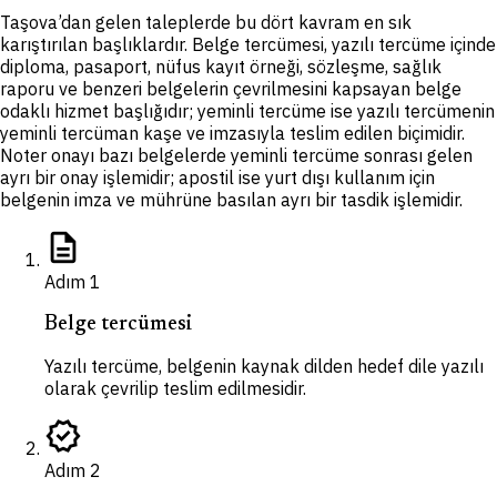
Taşova’dan gelen taleplerde bu dört kavram en sık
karıştırılan başlıklardır. Belge tercümesi, yazılı tercüme içinde
diploma, pasaport, nüfus kayıt örneği, sözleşme, sağlık
raporu ve benzeri belgelerin çevrilmesini kapsayan belge
odaklı hizmet başlığıdır; yeminli tercüme ise yazılı tercümenin
yeminli tercüman kaşe ve imzasıyla teslim edilen biçimidir.
Noter onayı bazı belgelerde yeminli tercüme sonrası gelen
ayrı bir onay işlemidir; apostil ise yurt dışı kullanım için
belgenin imza ve mührüne basılan ayrı bir tasdik işlemidir.
description
Adım
1
Belge tercümesi
Yazılı tercüme, belgenin kaynak dilden hedef dile yazılı
olarak çevrilip teslim edilmesidir.
verified
Adım
2