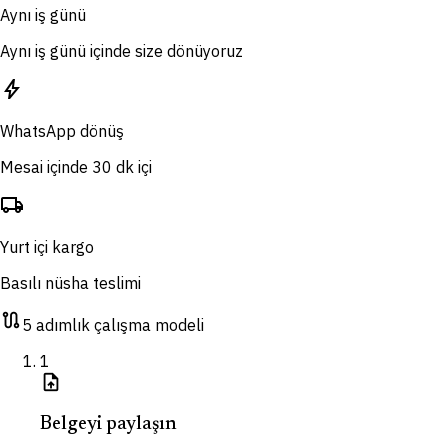
Aynı iş günü
Aynı iş günü içinde size dönüyoruz
bolt
WhatsApp dönüş
Mesai içinde 30 dk içi
local_shipping
Yurt içi kargo
Basılı nüsha teslimi
route
5 adımlık çalışma modeli
1
upload_file
Belgeyi paylaşın