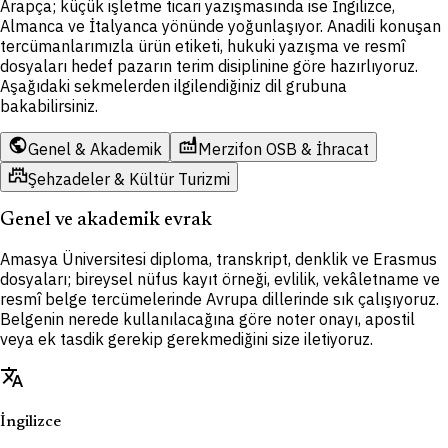
Arapça; küçük işletme ticari yazışmasında ise İngilizce,
Almanca ve İtalyanca yönünde yoğunlaşıyor. Anadili konuşan
tercümanlarımızla ürün etiketi, hukuki yazışma ve resmî
dosyaları hedef pazarın terim disiplinine göre hazırlıyoruz.
Aşağıdaki sekmelerden ilgilendiğiniz dil grubuna
bakabilirsiniz.
public
factory
Genel & Akademik
Merzifon OSB & İhracat
castle
Şehzadeler & Kültür Turizmi
Genel ve akademik evrak
Amasya Üniversitesi diploma, transkript, denklik ve Erasmus
dosyaları; bireysel nüfus kayıt örneği, evlilik, vekâletname ve
resmî belge tercümelerinde Avrupa dillerinde sık çalışıyoruz.
Belgenin nerede kullanılacağına göre noter onayı, apostil
veya ek tasdik gerekip gerekmediğini size iletiyoruz.
translate
İngilizce