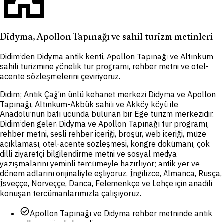
Didyma, Apollon Tapınağı ve sahil turizm metinleri
Didim’den Didyma antik kenti, Apollon Tapınağı ve Altınkum
sahili turizmine yönelik tur programı, rehber metni ve otel-
acente sözleşmelerini çeviriyoruz.
Didim; Antik Çağ’ın ünlü kehanet merkezi Didyma ve Apollon
Tapınağı, Altınkum-Akbük sahili ve Akköy köyü ile
Anadolu’nun batı ucunda bulunan bir Ege turizm merkezidir.
Didim’den gelen Didyma ve Apollon Tapınağı tur programı,
rehber metni, sesli rehber içeriği, broşür, web içeriği, müze
açıklaması, otel-acente sözleşmesi, kongre dokümanı, çok
dilli ziyaretçi bilgilendirme metni ve sosyal medya
yazışmalarını yeminli tercümeyle hazırlıyor; antik yer ve
dönem adlarını orijinaliyle eşliyoruz. İngilizce, Almanca, Rusça,
İsveççe, Norveççe, Danca, Felemenkçe ve Lehçe için anadili
konuşan tercümanlarımızla çalışıyoruz.
check_circle
Apollon Tapınağı ve Didyma rehber metninde antik