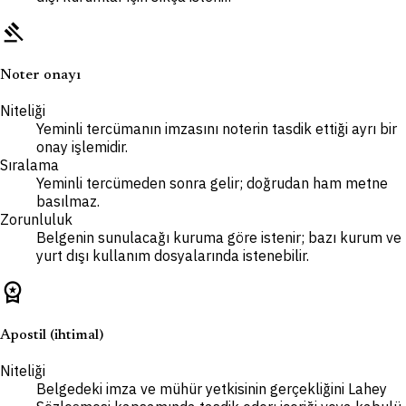
gavel
Noter onayı
Niteliği
Yeminli tercümanın imzasını noterin tasdik ettiği ayrı bir
onay işlemidir.
Sıralama
Yeminli tercümeden sonra gelir; doğrudan ham metne
basılmaz.
Zorunluluk
Belgenin sunulacağı kuruma göre istenir; bazı kurum ve
yurt dışı kullanım dosyalarında istenebilir.
workspace_premium
Apostil (ihtimal)
Niteliği
Belgedeki imza ve mühür yetkisinin gerçekliğini Lahey