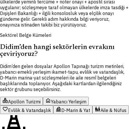
ülkelerde yeminli tercüme + noter onayı + apostil sırası
uygulanır; sözleşmeye taraf olmayan ülkelerde imza tasdiği +
Dışişleri Bakanlığı + ilgili konsolosluk veya elçilik onayı
gündeme gelir. Gerekli adım hakkında bilgi veriyoruz,
onayınıza istinaden takibi biz yürütüyoruz.
Sektörel Belge Kümeleri
Didim’den hangi sektörlerin evrakını
çeviriyoruz?
Didim’den gelen dosyalar Apollon Tapınağı turizm metinleri,
yabancı emekli yerleşim ikamet-tapu, evlilik ve vatandaşlık,
D-Marin marina-yat sözleşmeleri ile aile resmî belgeleri
başlıklarında toplanıyor. Aşağıdaki kartlardan ilgilendiğiniz
sektör grubunu seçebilirsiniz.
temple_hindu
home
Apollon Turizmi
Yabancı Yerleşim
favorite
sailing
family_restroom
Evlilik & Vatandaşlık
D-Marin & Yat
Aile & Nüfus
temple_hindu