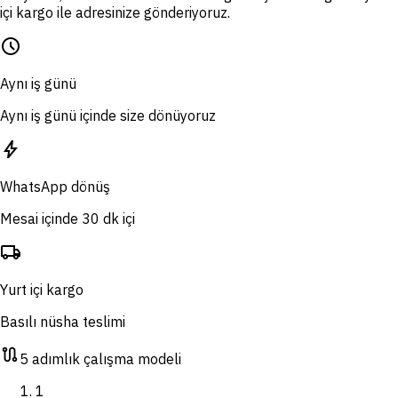
içi kargo ile adresinize gönderiyoruz.
schedule
Aynı iş günü
Aynı iş günü içinde size dönüyoruz
bolt
WhatsApp dönüş
Mesai içinde 30 dk içi
local_shipping
Yurt içi kargo
Basılı nüsha teslimi
route
5 adımlık çalışma modeli
1