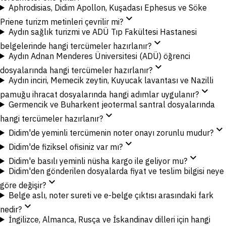
Aphrodisias, Didim Apollon, Kuşadası Ephesus ve Söke
expand_more
Priene turizm metinleri çevrilir mi?
Aydın sağlık turizmi ve ADÜ Tıp Fakültesi Hastanesi
expand_more
belgelerinde hangi tercümeler hazırlanır?
Aydın Adnan Menderes Üniversitesi (ADÜ) öğrenci
expand_more
dosyalarında hangi tercümeler hazırlanır?
Aydın inciri, Memecik zeytin, Kuyucak lavantası ve Nazilli
expand_more
pamuğu ihracat dosyalarında hangi adımlar uygulanır?
Germencik ve Buharkent jeotermal santral dosyalarında
expand_more
hangi tercümeler hazırlanır?
expand_more
Didim'de yeminli tercümenin noter onayı zorunlu mudur?
expand_more
Didim'de fiziksel ofisiniz var mı?
expand_more
Didim'e basılı yeminli nüsha kargo ile geliyor mu?
Didim'den gönderilen dosyalarda fiyat ve teslim bilgisi neye
expand_more
göre değişir?
Belge aslı, noter sureti ve e-belge çıktısı arasındaki fark
expand_more
nedir?
İngilizce, Almanca, Rusça ve İskandinav dilleri için hangi