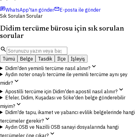
chat
mail
WhatsApp'tan gönder
E-posta ile gönder
Sık Sorulan Sorular
Didim tercüme bürosu için sık sorulan
sorular
search
Tümü
Belge
Tasdik
İlçe
İşleyiş
expand_more
Didim'den yeminli tercüme nasıl alınır?
Aydın noter onaylı tercüme ile yeminli tercüme aynı şey
expand_more
midir?
expand_more
Apostilli tercüme için Didim'den apostil nasıl alınır?
Efeler, Didim, Kuşadası ve Söke'den belge gönderebilir
expand_more
miyim?
Didim'de tapu, ikamet ve yabancı evlilik belgelerinde hangi
expand_more
tercümeler gerekir?
Aydın OSB ve Nazilli OSB sanayi dosyalarında hangi
expand_more
tercümeler öne çıkar?