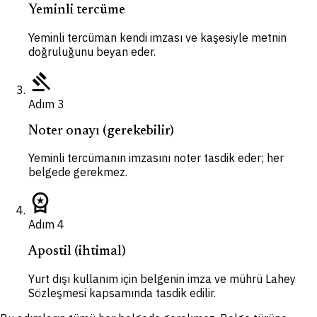
Yeminli tercüme
Yeminli tercüman kendi imzası ve kaşesiyle metnin
doğruluğunu beyan eder.
gavel
Adım
3
Noter onayı (gerekebilir)
Yeminli tercümanın imzasını noter tasdik eder; her
belgede gerekmez.
workspace_premium
Adım
4
Apostil (ihtimal)
Yurt dışı kullanım için belgenin imza ve mührü Lahey
Sözleşmesi kapsamında tasdik edilir.