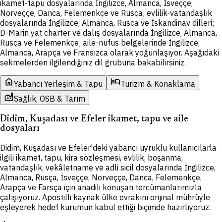
ikamet-tapu dosyalarında İngilizce, Almanca, İsveççe,
Norveççe, Danca, Felemenkçe ve Rusça; evlilik-vatandaşlık
dosyalarında İngilizce, Almanca, Rusça ve İskandinav dilleri;
D-Marin yat charter ve dalış dosyalarında İngilizce, Almanca,
Rusça ve Felemenkçe; aile-nüfus belgelerinde İngilizce,
Almanca, Arapça ve Fransızca olarak yoğunlaşıyor. Aşağıdaki
sekmelerden ilgilendiğiniz dil grubuna bakabilirsiniz.
home
hotel
Yabancı Yerleşim & Tapu
Turizm & Konaklama
factory
Sağlık, OSB & Tarım
Didim, Kuşadası ve Efeler ikamet, tapu ve aile
dosyaları
Didim, Kuşadası ve Efeler'deki yabancı uyruklu kullanıcılarla
ilgili ikamet, tapu, kira sözleşmesi, evlilik, boşanma,
vatandaşlık, vekâletname ve adli sicil dosyalarında İngilizce,
Almanca, Rusça, İsveççe, Norveççe, Danca, Felemenkçe,
Arapça ve Farsça için anadili konuşan tercümanlarımızla
çalışıyoruz. Apostilli kaynak ülke evrakını orijinal mührüyle
eşleyerek hedef kurumun kabul ettiği biçimde hazırlıyoruz.