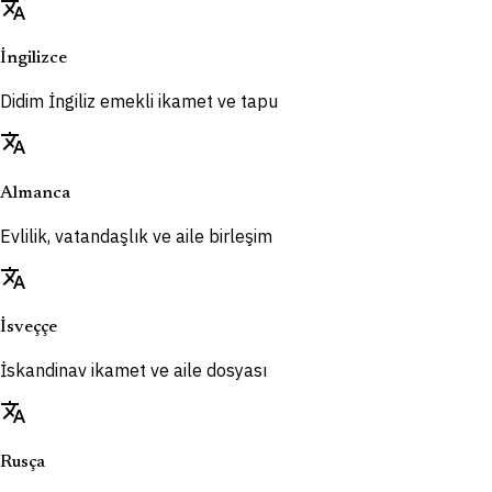
translate
İngilizce
Didim İngiliz emekli ikamet ve tapu
translate
Almanca
Evlilik, vatandaşlık ve aile birleşim
translate
İsveççe
İskandinav ikamet ve aile dosyası
translate
Rusça