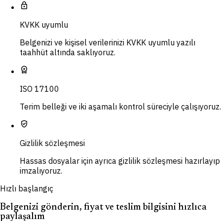
lock
KVKK uyumlu
Belgenizi ve kişisel verilerinizi KVKK uyumlu yazılı
taahhüt altında saklıyoruz.
workspace_premium
ISO 17100
Terim belleği ve iki aşamalı kontrol süreciyle çalışıyoruz.
verified_user
Gizlilik sözleşmesi
Hassas dosyalar için ayrıca gizlilik sözleşmesi hazırlayıp
imzalıyoruz.
Hızlı başlangıç
Belgenizi gönderin, fiyat ve teslim bilgisini hızlıca
paylaşalım