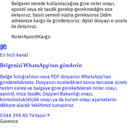
Belgenin nerede kullanılacağına göre noter onayı,
apostil veya ek tasdik gerekip gerekmediğini size
iletiyoruz; basılı yeminli nüsha gerekiyorsa Didim
adresinize kargo ile gönderiyoruz; dijital dosyayı e-posta
ile iletiyoruz.
Noter
Apostil
Kargo
chat
En hızlı kanal
Belgenizi WhatsApp'tan gönderin
Belge fotoğrafınızı veya PDF dosyanızı WhatsApp'tan
gönderebilirsiniz. Dosyanızı inceledikten sonra tercüme ücreti,
teslim süresi ve belgeye göre gerekebilecek noter onayı,
apostil, imza tasdiki, Dışişleri Bakanlığı onayı,
konsolosluk/elçilik onayı ya da kurum onayı aşamalarını
dikkate alarak teklifimizi sunuyoruz.
arrow_forward
0544 394 40 76
Yazın
Güvence