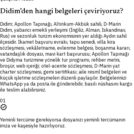
Didim’den hangi belgeleri çeviriyoruz?
D
idim; Apollon Tapınağı, Altınkum-Akbük sahili, D-Marin
Didim, yabancı emekli yerleşimi (İngiliz, Alman, İskandinav,
Rus) ve sezonluk turizm ekonomisinin yer aldığı Aydın sahil
ilçesidir. İkamet başvuru evrakı, tapu senedi, villa kira
sözleşmesi, vekâletname, evlenme belgesi, boşanma kararı,
vatandaşlık dosyası, mavi kart başvurusu; Apollon Tapınağı
ve Didyma turizmine yönelik tur programı, rehber metni,
broşür, web içeriği; otel-acente sözleşmesi, D-Marin yat
charter sözleşmesi, gemi sertifikası; aile resmî belgeleri ve
küçük işletme sözleşmeleri düzenli paylaşılır. Belgelerinizi
WhatsApp ya da posta ile gönderebilir, basılı nüshasını kargo
ile teslim alabilirsiniz.
01
verified
Yeminli tercüme gerekiyorsa dosyanızı yeminli tercümanın
imza ve kaşesiyle hazırlıyoruz.