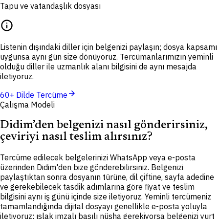
Tapu ve vatandaşlık dosyası
info
Listenin dışındaki diller için belgenizi paylaşın; dosya kapsamı
uygunsa aynı gün size dönüyoruz. Tercümanlarımızın yeminli
olduğu diller ile uzmanlık alanı bilgisini de aynı mesajda
iletiyoruz.
arrow_forward
60+ Dilde Tercüme
Çalışma Modeli
Didim’den belgenizi nasıl gönderirsiniz,
çeviriyi nasıl teslim alırsınız?
Tercüme edilecek belgelerinizi WhatsApp veya e-posta
üzerinden Didim'den bize gönderebilirsiniz. Belgenizi
paylaştıktan sonra dosyanın türüne, dil çiftine, sayfa adedine
ve gerekebilecek tasdik adımlarına göre fiyat ve teslim
bilgisini aynı iş günü içinde size iletiyoruz. Yeminli tercümeniz
tamamlandığında dijital dosyayı genellikle e-posta yoluyla
iletiyoruz; ıslak imzalı basılı nüsha gerekiyorsa belgenizi yurt