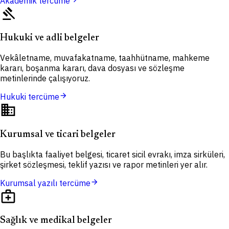
Akademik tercüme
gavel
Hukuki ve adli belgeler
Vekâletname, muvafakatname, taahhütname, mahkeme
kararı, boşanma kararı, dava dosyası ve sözleşme
metinlerinde çalışıyoruz.
arrow_forward
Hukuki tercüme
domain
Kurumsal ve ticari belgeler
Bu başlıkta faaliyet belgesi, ticaret sicil evrakı, imza sirküleri,
şirket sözleşmesi, teklif yazısı ve rapor metinleri yer alır.
arrow_forward
Kurumsal yazılı tercüme
medical_services
Sağlık ve medikal belgeler