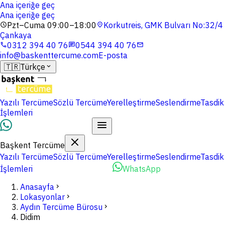
Ana içeriğe geç
Ana içeriğe geç
Pzt–Cuma 09:00–18:00
Korkutreis, GMK Bulvarı No:32/4
schedule
location_on
Çankaya
0312 394 40 76
0544 394 40 76
phone
chat
mail
info@baskenttercume.com
E-posta
🇹🇷
Türkçe
expand_more
Yazılı Tercüme
Sözlü Tercüme
Yerelleştirme
Seslendirme
Tasdik
İşlemleri
Dosyalarınızı Yükleyin
Başkent Tercüme
Yazılı Tercüme
Sözlü Tercüme
Yerelleştirme
Seslendirme
Tasdik
İşlemleri
Dosyalarınızı Yükleyin
WhatsApp
Anasayfa
chevron_right
Lokasyonlar
chevron_right
Aydın Tercüme Bürosu
chevron_right
Didim