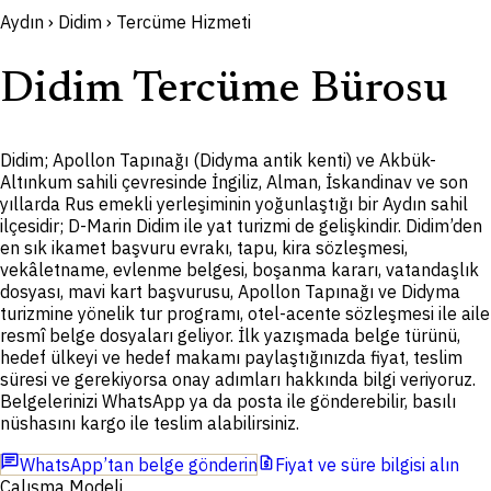
Aydın › Didim › Tercüme Hizmeti
Didim Tercüme Bürosu
Didim; Apollon Tapınağı (Didyma antik kenti) ve Akbük-
Altınkum sahili çevresinde İngiliz, Alman, İskandinav ve son
yıllarda Rus emekli yerleşiminin yoğunlaştığı bir Aydın sahil
ilçesidir; D-Marin Didim ile yat turizmi de gelişkindir. Didim’den
en sık ikamet başvuru evrakı, tapu, kira sözleşmesi,
vekâletname, evlenme belgesi, boşanma kararı, vatandaşlık
dosyası, mavi kart başvurusu, Apollon Tapınağı ve Didyma
turizmine yönelik tur programı, otel-acente sözleşmesi ile aile
resmî belge dosyaları geliyor. İlk yazışmada belge türünü,
hedef ülkeyi ve hedef makamı paylaştığınızda fiyat, teslim
süresi ve gerekiyorsa onay adımları hakkında bilgi veriyoruz.
Belgelerinizi WhatsApp ya da posta ile gönderebilir, basılı
nüshasını kargo ile teslim alabilirsiniz.
chat
request_quote
WhatsApp’tan belge gönderin
Fiyat ve süre bilgisi alın
Çalışma Modeli