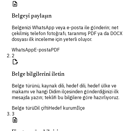
upload_file
Belgeyi paylaşın
Belgenizi WhatsApp veya e-posta ile gönderin; net
çekilmiş telefon fotoğrafı, taranmış PDF ya da DOCX
dosyası ilk inceleme için yeterli oluyor.
WhatsApp
E-posta
PDF
2
edit_document
Belge bilgilerini iletin
Belge türünü, kaynak dili, hedef dili, hedef ülke ve
makamı ve hangi Didim ilçesinden gönderdiğinizi ilk
mesajda yazın; teklifi bu bilgilere göre hazırlıyoruz.
Belge türü
Dil çifti
Hedef kurum
İlçe
3
request_quote