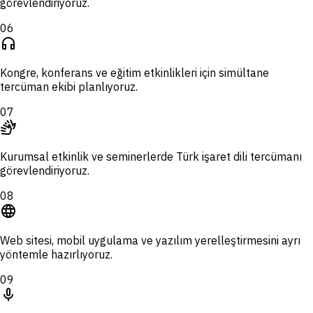
görevlendiriyoruz.
06
headphones
Kongre, konferans ve eğitim etkinlikleri için simültane
tercüman ekibi planlıyoruz.
07
sign_language
Kurumsal etkinlik ve seminerlerde Türk işaret dili tercümanı
görevlendiriyoruz.
08
language
Web sitesi, mobil uygulama ve yazılım yerelleştirmesini ayrı
yöntemle hazırlıyoruz.
09
mic