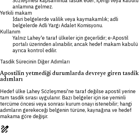
Sözleşmesi kapsamında tasdik eder; içeriği veya kabulü
anlamına gelmez.
Yetkili makam
İdari belgelerde valilik veya kaymakamlık; adli
belgelerde Adli Yargı Adalet Komisyonu.
Kullanım
Yalnız Lahey'e taraf ülkeler için geçerlidir; e-Apostil
portalı üzerinden alınabilir, ancak hedef makam kabulü
ayrıca kontrol edilir.
Tasdik Sürecinin Diğer Adımları
Apostilin yetmediği durumlarda devreye giren tasdik
adımları
Hedef ülke Lahey Sözleşmesi'ne taraf değilse apostil yerine
tam tasdik sırası uygulanır. Bazı belgeler için ise yeminli
tercüme öncesi veya sonrası kurum onayı istenebilir; hangi
adımların gerekeceği belgenin türüne, kaynağına ve hedef
makama göre değişir.
draw