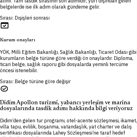
alınır. Tam tasdik sırasının son adımıdır; yurt dışından gelen
belgelerde ise ilk adım olarak gündeme gelir.
Sırası: Dışişleri sonrası
domain_verification
Kurum onayları
YÖK, Milli Eğitim Bakanlığı, Sağlık Bakanlığı, Ticaret Odası gibi
kurumların belge türüne göre verdiği ön onaylardır. Diploma,
ticari belge, sağlık raporu gibi dosyalarda yeminli tercüme
öncesi istenebilir.
Sırası: Belge türüne göre değişir
task_alt
Didim Apollon turizmi, yabancı yerleşim ve marina
dosyalarında tasdik adımı hakkında bilgi veriyoruz
Didim’den gelen tur programı, otel-acente sözleşmesi, ikamet,
villa tapu, evlilik, boşanma, vatandaşlık, yat charter ve dalış
sertifikası dosyalarında Lahey Sözleşmesi’ne taraf hedef