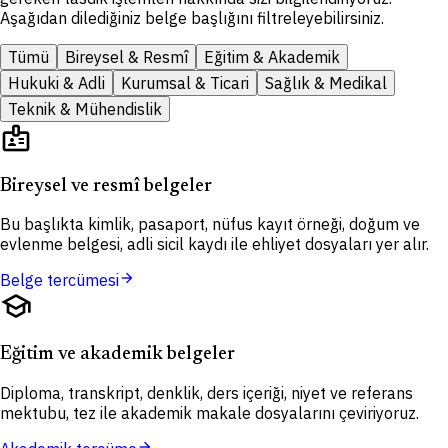
Aşağıdan dilediğiniz belge başlığını filtreleyebilirsiniz.
Tümü
Bireysel & Resmî
Eğitim & Akademik
Hukuki & Adli
Kurumsal & Ticari
Sağlık & Medikal
Teknik & Mühendislik
badge
Bireysel ve resmî belgeler
Bu başlıkta kimlik, pasaport, nüfus kayıt örneği, doğum ve
evlenme belgesi, adli sicil kaydı ile ehliyet dosyaları yer alır.
arrow_forward
Belge tercümesi
school
Eğitim ve akademik belgeler
Diploma, transkript, denklik, ders içeriği, niyet ve referans
mektubu, tez ile akademik makale dosyalarını çeviriyoruz.
arrow_forward