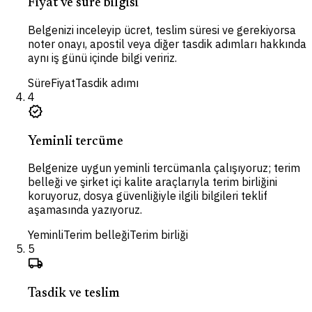
Fiyat ve süre bilgisi
Belgenizi inceleyip ücret, teslim süresi ve gerekiyorsa
noter onayı, apostil veya diğer tasdik adımları hakkında
aynı iş günü içinde bilgi veririz.
Süre
Fiyat
Tasdik adımı
4
verified
Yeminli tercüme
Belgenize uygun yeminli tercümanla çalışıyoruz; terim
belleği ve şirket içi kalite araçlarıyla terim birliğini
koruyoruz, dosya güvenliğiyle ilgili bilgileri teklif
aşamasında yazıyoruz.
Yeminli
Terim belleği
Terim birliği
5
local_shipping
Tasdik ve teslim