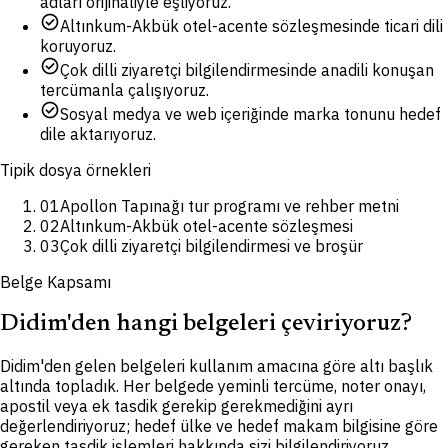
adları orijinaliyle eşliyoruz.
check_circle
Altınkum-Akbük otel-acente sözleşmesinde ticari dili
koruyoruz.
check_circle
Çok dilli ziyaretçi bilgilendirmesinde anadili konuşan
tercümanla çalışıyoruz.
check_circle
Sosyal medya ve web içeriğinde marka tonunu hedef
dile aktarıyoruz.
Tipik dosya örnekleri
01
Apollon Tapınağı tur programı ve rehber metni
02
Altınkum-Akbük otel-acente sözleşmesi
03
Çok dilli ziyaretçi bilgilendirmesi ve broşür
Belge Kapsamı
Didim'den hangi belgeleri çeviriyoruz?
Didim'den gelen belgeleri kullanım amacına göre altı başlık
altında topladık. Her belgede yeminli tercüme, noter onayı,
apostil veya ek tasdik gerekip gerekmediğini ayrı
değerlendiriyoruz; hedef ülke ve hedef makam bilgisine göre
gereken tasdik işlemleri hakkında sizi bilgilendiriyoruz.