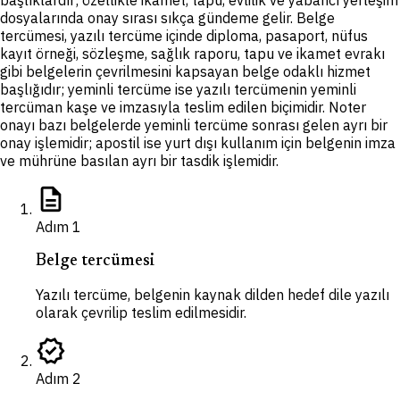
başlıklardır; özellikle ikamet, tapu, evlilik ve yabancı yerleşim
dosyalarında onay sırası sıkça gündeme gelir. Belge
tercümesi, yazılı tercüme içinde diploma, pasaport, nüfus
kayıt örneği, sözleşme, sağlık raporu, tapu ve ikamet evrakı
gibi belgelerin çevrilmesini kapsayan belge odaklı hizmet
başlığıdır; yeminli tercüme ise yazılı tercümenin yeminli
tercüman kaşe ve imzasıyla teslim edilen biçimidir. Noter
onayı bazı belgelerde yeminli tercüme sonrası gelen ayrı bir
onay işlemidir; apostil ise yurt dışı kullanım için belgenin imza
ve mührüne basılan ayrı bir tasdik işlemidir.
description
Adım
1
Belge tercümesi
Yazılı tercüme, belgenin kaynak dilden hedef dile yazılı
olarak çevrilip teslim edilmesidir.
verified
Adım
2