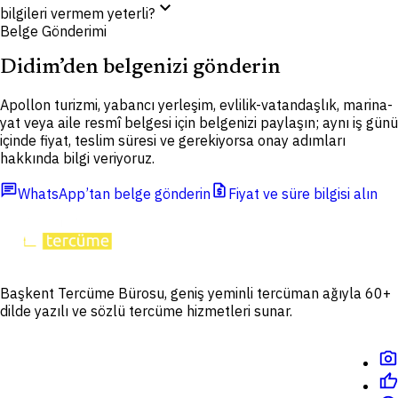
expand_more
bilgileri vermem yeterli?
Belge Gönderimi
Didim’den belgenizi gönderin
Apollon turizmi, yabancı yerleşim, evlilik-vatandaşlık, marina-
yat veya aile resmî belgesi için belgenizi paylaşın; aynı iş günü
içinde fiyat, teslim süresi ve gerekiyorsa onay adımları
hakkında bilgi veriyoruz.
chat
request_quote
WhatsApp’tan belge gönderin
Fiyat ve süre bilgisi alın
Başkent Tercüme Bürosu, geniş yeminli tercüman ağıyla 60+
dilde yazılı ve sözlü tercüme hizmetleri sunar.
photo_camera
thumb_up