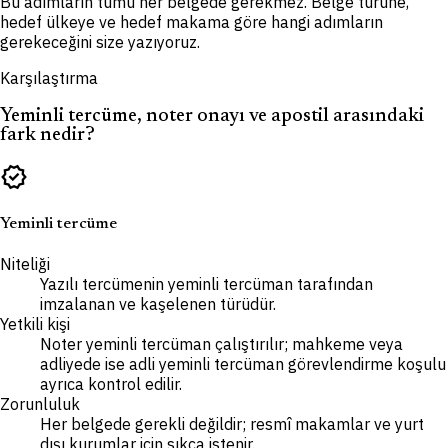
Bu adımların tümü her belgede gerekmez. Belge türüne,
hedef ülkeye ve hedef makama göre hangi adımların
gerekeceğini size yazıyoruz.
Karşılaştırma
Yeminli tercüme, noter onayı ve apostil arasındaki
fark nedir?
verified
Yeminli tercüme
Niteliği
Yazılı tercümenin yeminli tercüman tarafından
imzalanan ve kaşelenen türüdür.
Yetkili kişi
Noter yeminli tercüman çalıştırılır; mahkeme veya
adliyede ise adli yeminli tercüman görevlendirme koşulu
ayrıca kontrol edilir.
Zorunluluk
Her belgede gerekli değildir; resmî makamlar ve yurt
dışı kurumlar için sıkça istenir.