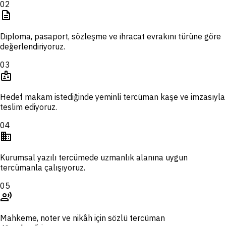
02
description
Diploma, pasaport, sözleşme ve ihracat evrakını türüne göre
değerlendiriyoruz.
03
badge
Hedef makam istediğinde yeminli tercüman kaşe ve imzasıyla
teslim ediyoruz.
04
domain
Kurumsal yazılı tercümede uzmanlık alanına uygun
tercümanla çalışıyoruz.
05
record_voice_over
Mahkeme, noter ve nikâh için sözlü tercüman