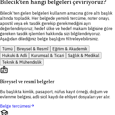
Bilecik’ten hangi belgeleri çeviriyoruz?
Bilecik’ten gelen belgeleri kullanım amacına göre altı başlık
altında topladık. Her belgede yeminli tercüme, noter onayı,
apostil veya ek tasdik gerekip gerekmediğini ayrı
değerlendiriyoruz; hedef ülke ve hedef makam bilgisine göre
gereken tasdik işlemleri hakkında sizi bilgilendiriyoruz.
Aşağıdan dilediğiniz belge başlığını filtreleyebilirsiniz.
Tümü
Bireysel & Resmî
Eğitim & Akademik
Hukuki & Adli
Kurumsal & Ticari
Sağlık & Medikal
Teknik & Mühendislik
badge
Bireysel ve resmî belgeler
Bu başlıkta kimlik, pasaport, nüfus kayıt örneği, doğum ve
evlenme belgesi, adli sicil kaydı ile ehliyet dosyaları yer alır.
arrow_forward
Belge tercümesi
school