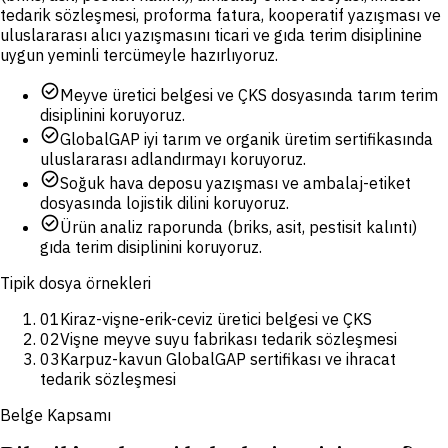
tedarik sözleşmesi, proforma fatura, kooperatif yazışması ve
uluslararası alıcı yazışmasını ticari ve gıda terim disiplinine
uygun yeminli tercümeyle hazırlıyoruz.
check_circle
Meyve üretici belgesi ve ÇKS dosyasında tarım terim
disiplinini koruyoruz.
check_circle
GlobalGAP iyi tarım ve organik üretim sertifikasında
uluslararası adlandırmayı koruyoruz.
check_circle
Soğuk hava deposu yazışması ve ambalaj-etiket
dosyasında lojistik dilini koruyoruz.
check_circle
Ürün analiz raporunda (briks, asit, pestisit kalıntı)
gıda terim disiplinini koruyoruz.
Tipik dosya örnekleri
01
Kiraz-vişne-erik-ceviz üretici belgesi ve ÇKS
02
Vişne meyve suyu fabrikası tedarik sözleşmesi
03
Karpuz-kavun GlobalGAP sertifikası ve ihracat
tedarik sözleşmesi
Belge Kapsamı