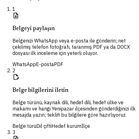
1
upload_file
Belgeyi paylaşın
Belgenizi WhatsApp veya e-posta ile gönderin; net
çekilmiş telefon fotoğrafı, taranmış PDF ya da DOCX
dosyası ilk inceleme için yeterli oluyor.
WhatsApp
E-posta
PDF
2
edit_document
Belge bilgilerini iletin
Belge türünü, kaynak dili, hedef dili, hedef ülke ve
makamı ve hangi Yenipazar ilçesinden gönderdiğinizi ilk
mesajda yazın; teklifi bu bilgilere göre hazırlıyoruz.
Belge türü
Dil çifti
Hedef kurum
İlçe
3
request_quote