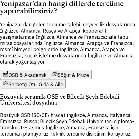
Yenipazar’dan hangi dillerde tercüme
yaptırabilirsiniz?
Yenipazar’dan gelen tercüme talebi meyvecilik dosyalarında
İngilizce, Almanca, Rusça ve Arapça; kooperatif
yazışmalarında İngilizce, Almanca ve Fransızca; aile tapu-
miras dosyalarında İngilizce, Almanca, Arapça ve Fransızca;
resmî bireysel belgelerde İngilizce, Almanca, Arapça ve
Fransızca; küçük işletme dosyalarında İngilizce ve Almanca
olarak yoğunlaşıyor.
factory
castle
OSB & Akademik
Söğüt & Müze
agriculture
Şerbetçi Otu, Gıda & Aile
Bozüyük seramik-OSB ve Bilecik Şeyh Edebali
Üniversitesi dosyaları
Bozüyük OSB ISO/CE/ihracat İngilizce, Almanca, İtalyanca,
Fransızca, Rusça; Bilecik Şeyh Edebali Üniversitesi diploma-
transkript-Erasmus İngilizce, Almanca, Fransızca için
tercüman planlıyoruz; teknik tercüme disiplinini koruyoruz.