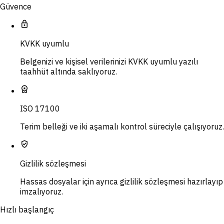
Güvence
lock
KVKK uyumlu
Belgenizi ve kişisel verilerinizi KVKK uyumlu yazılı
taahhüt altında saklıyoruz.
workspace_premium
ISO 17100
Terim belleği ve iki aşamalı kontrol süreciyle çalışıyoruz.
verified_user
Gizlilik sözleşmesi
Hassas dosyalar için ayrıca gizlilik sözleşmesi hazırlayıp
imzalıyoruz.
Hızlı başlangıç