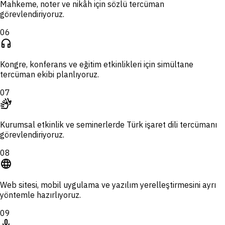
Mahkeme, noter ve nikâh için sözlü tercüman
görevlendiriyoruz.
06
headphones
Kongre, konferans ve eğitim etkinlikleri için simültane
tercüman ekibi planlıyoruz.
07
sign_language
Kurumsal etkinlik ve seminerlerde Türk işaret dili tercümanı
görevlendiriyoruz.
08
language
Web sitesi, mobil uygulama ve yazılım yerelleştirmesini ayrı
yöntemle hazırlıyoruz.
09
mic