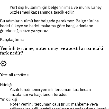
Yurt dışı kullanım için belgenin imza ve mührü Lahey
Sözleşmesi kapsamında tasdik edilir.
Bu adımların tümü her belgede gerekmez. Belge türüne,
hedef ülkeye ve hedef makama göre hangi adımların
gerekeceğini size yazıyoruz.
Karşılaştırma
Yeminli tercüme, noter onayı ve apostil arasındaki
fark nedir?
verified
Yeminli tercüme
Niteliği
Yazılı tercümenin yeminli tercüman tarafından
imzalanan ve kaşelenen türüdür.
Yetkili kişi
Noter yeminli tercüman çalıştırılır; mahkeme veya
adliyede ise adli yeminli tercüman görevlendirme koşulu