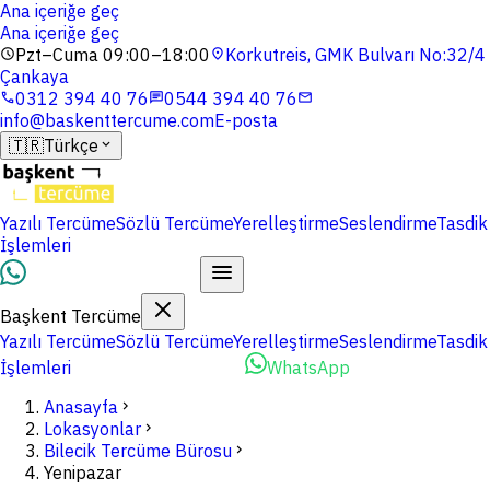
Ana içeriğe geç
Ana içeriğe geç
Pzt–Cuma 09:00–18:00
Korkutreis, GMK Bulvarı No:32/4
schedule
location_on
Çankaya
0312 394 40 76
0544 394 40 76
phone
chat
mail
info@baskenttercume.com
E-posta
🇹🇷
Türkçe
expand_more
Yazılı Tercüme
Sözlü Tercüme
Yerelleştirme
Seslendirme
Tasdik
İşlemleri
Dosyalarınızı Yükleyin
Başkent Tercüme
Yazılı Tercüme
Sözlü Tercüme
Yerelleştirme
Seslendirme
Tasdik
İşlemleri
Dosyalarınızı Yükleyin
WhatsApp
Anasayfa
chevron_right
Lokasyonlar
chevron_right
Bilecik Tercüme Bürosu
chevron_right
Yenipazar