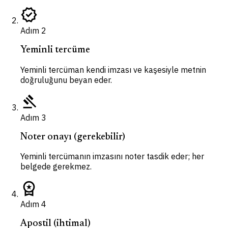
verified
Adım
2
Yeminli tercüme
Yeminli tercüman kendi imzası ve kaşesiyle metnin
doğruluğunu beyan eder.
gavel
Adım
3
Noter onayı (gerekebilir)
Yeminli tercümanın imzasını noter tasdik eder; her
belgede gerekmez.
workspace_premium
Adım
4
Apostil (ihtimal)