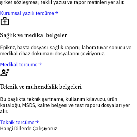
şirket sözleşmesi, teklif yazısı ve rapor metinleri yer alır.
arrow_forward
Kurumsal yazılı tercüme
medical_services
Sağlık ve medikal belgeler
Epikriz, hasta dosyası, sağlık raporu, laboratuvar sonucu ve
medikal cihaz dokümanı dosyalarını çeviriyoruz.
arrow_forward
Medikal tercüme
engineering
Teknik ve mühendislik belgeleri
Bu başlıkta teknik şartname, kullanım kılavuzu, ürün
kataloğu, MSDS, kalite belgesi ve test raporu dosyaları yer
alır.
arrow_forward
Teknik tercüme
Hangi Dillerde Çalışıyoruz