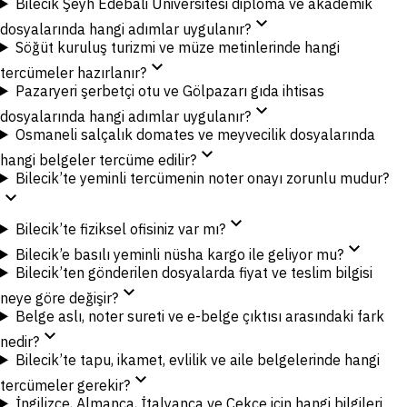
Bilecik Şeyh Edebali Üniversitesi diploma ve akademik
expand_more
dosyalarında hangi adımlar uygulanır?
Söğüt kuruluş turizmi ve müze metinlerinde hangi
expand_more
tercümeler hazırlanır?
Pazaryeri şerbetçi otu ve Gölpazarı gıda ihtisas
expand_more
dosyalarında hangi adımlar uygulanır?
Osmaneli salçalık domates ve meyvecilik dosyalarında
expand_more
hangi belgeler tercüme edilir?
Bilecik’te yeminli tercümenin noter onayı zorunlu mudur?
expand_more
expand_more
Bilecik’te fiziksel ofisiniz var mı?
expand_more
Bilecik’e basılı yeminli nüsha kargo ile geliyor mu?
Bilecik’ten gönderilen dosyalarda fiyat ve teslim bilgisi
expand_more
neye göre değişir?
Belge aslı, noter sureti ve e-belge çıktısı arasındaki fark
expand_more
nedir?
Bilecik’te tapu, ikamet, evlilik ve aile belgelerinde hangi
expand_more
tercümeler gerekir?
İngilizce, Almanca, İtalyanca ve Çekçe için hangi bilgileri