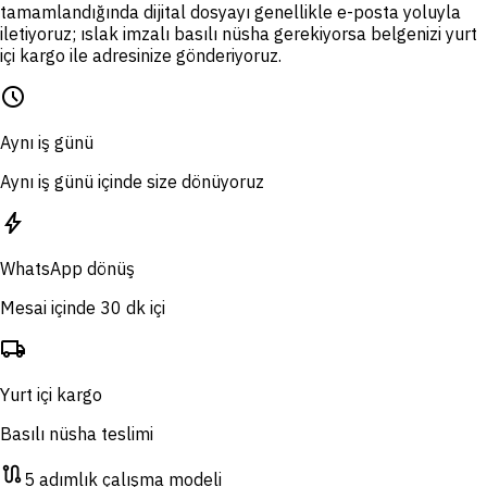
tamamlandığında dijital dosyayı genellikle e-posta yoluyla
iletiyoruz; ıslak imzalı basılı nüsha gerekiyorsa belgenizi yurt
içi kargo ile adresinize gönderiyoruz.
schedule
Aynı iş günü
Aynı iş günü içinde size dönüyoruz
bolt
WhatsApp dönüş
Mesai içinde 30 dk içi
local_shipping
Yurt içi kargo
Basılı nüsha teslimi
route
5 adımlık çalışma modeli