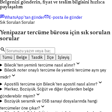
Belgenizi gönderin, fiyat ve teslim bilgisini hızlıca
paylaşalım
chat
mail
WhatsApp’tan gönder
E-posta ile gönder
Sık Sorulan Sorular
Yenipazar tercüme bürosu için sık sorulan
sorular
search
Tümü
Belge
Tasdik
İlçe
İşleyiş
expand_more
Bilecik’ten yeminli tercüme nasıl alınır?
Bilecik noter onaylı tercüme ile yeminli tercüme aynı şey
expand_more
midir?
expand_more
Apostilli tercüme için Bilecik’ten apostil nasıl alınır?
Merkez, Bozüyük, Söğüt ve diğer ilçelerden belge
expand_more
gönderebilir miyim?
Bozüyük seramik ve OSB sanayi dosyalarında hangi
expand_more
tercümeler öne çıkar?