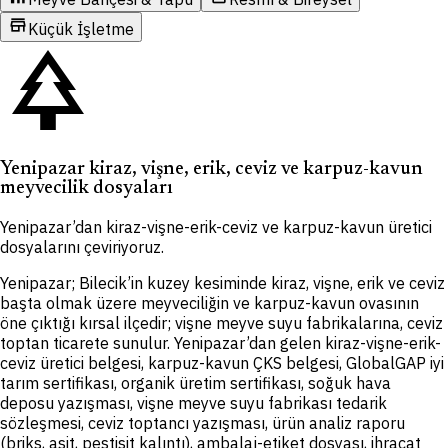
store
Küçük İşletme
park
Yenipazar kiraz, vişne, erik, ceviz ve karpuz-kavun
meyvecilik dosyaları
Yenipazar’dan kiraz-vişne-erik-ceviz ve karpuz-kavun üretici
dosyalarını çeviriyoruz.
Yenipazar; Bilecik’in kuzey kesiminde kiraz, vişne, erik ve ceviz
başta olmak üzere meyveciliğin ve karpuz-kavun ovasının
öne çıktığı kırsal ilçedir; vişne meyve suyu fabrikalarına, ceviz
toptan ticarete sunulur. Yenipazar’dan gelen kiraz-vişne-erik-
ceviz üretici belgesi, karpuz-kavun ÇKS belgesi, GlobalGAP iyi
tarım sertifikası, organik üretim sertifikası, soğuk hava
deposu yazışması, vişne meyve suyu fabrikası tedarik
sözleşmesi, ceviz toptancı yazışması, ürün analiz raporu
(briks, asit, pestisit kalıntı), ambalaj-etiket dosyası, ihracat