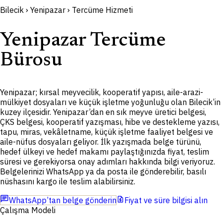
Bilecik › Yenipazar › Tercüme Hizmeti
Yenipazar Tercüme
Bürosu
Yenipazar; kırsal meyvecilik, kooperatif yapısı, aile-arazi-
mülkiyet dosyaları ve küçük işletme yoğunluğu olan Bilecik’in
kuzey ilçesidir. Yenipazar’dan en sık meyve üretici belgesi,
ÇKS belgesi, kooperatif yazışması, hibe ve destekleme yazısı,
tapu, miras, vekâletname, küçük işletme faaliyet belgesi ve
aile-nüfus dosyaları geliyor. İlk yazışmada belge türünü,
hedef ülkeyi ve hedef makamı paylaştığınızda fiyat, teslim
süresi ve gerekiyorsa onay adımları hakkında bilgi veriyoruz.
Belgelerinizi WhatsApp ya da posta ile gönderebilir, basılı
nüshasını kargo ile teslim alabilirsiniz.
chat
request_quote
WhatsApp’tan belge gönderin
Fiyat ve süre bilgisi alın
Çalışma Modeli