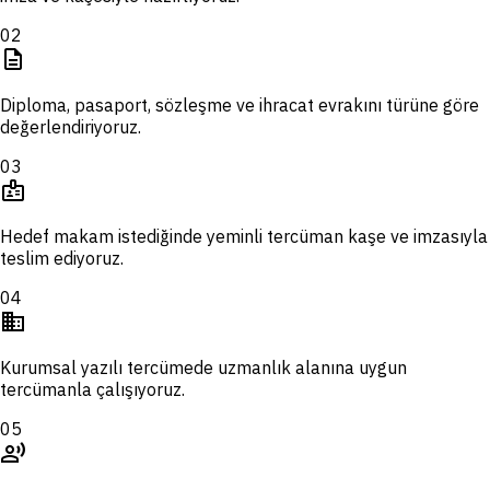
02
description
Diploma, pasaport, sözleşme ve ihracat evrakını türüne göre
değerlendiriyoruz.
03
badge
Hedef makam istediğinde yeminli tercüman kaşe ve imzasıyla
teslim ediyoruz.
04
domain
Kurumsal yazılı tercümede uzmanlık alanına uygun
tercümanla çalışıyoruz.
05
record_voice_over