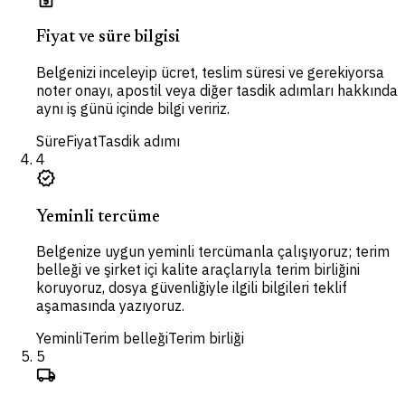
Fiyat ve süre bilgisi
Belgenizi inceleyip ücret, teslim süresi ve gerekiyorsa
noter onayı, apostil veya diğer tasdik adımları hakkında
aynı iş günü içinde bilgi veririz.
Süre
Fiyat
Tasdik adımı
4
verified
Yeminli tercüme
Belgenize uygun yeminli tercümanla çalışıyoruz; terim
belleği ve şirket içi kalite araçlarıyla terim birliğini
koruyoruz, dosya güvenliğiyle ilgili bilgileri teklif
aşamasında yazıyoruz.
Yeminli
Terim belleği
Terim birliği
5
local_shipping