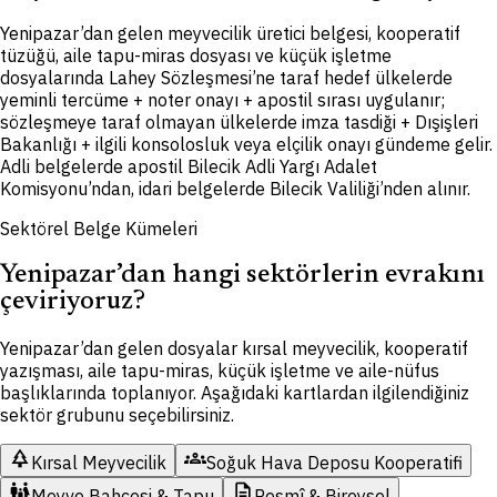
Yenipazar’dan gelen meyvecilik üretici belgesi, kooperatif
tüzüğü, aile tapu-miras dosyası ve küçük işletme
dosyalarında Lahey Sözleşmesi’ne taraf hedef ülkelerde
yeminli tercüme + noter onayı + apostil sırası uygulanır;
sözleşmeye taraf olmayan ülkelerde imza tasdiği + Dışişleri
Bakanlığı + ilgili konsolosluk veya elçilik onayı gündeme gelir.
Adli belgelerde apostil Bilecik Adli Yargı Adalet
Komisyonu’ndan, idari belgelerde Bilecik Valiliği’nden alınır.
Sektörel Belge Kümeleri
Yenipazar’dan hangi sektörlerin evrakını
çeviriyoruz?
Yenipazar’dan gelen dosyalar kırsal meyvecilik, kooperatif
yazışması, aile tapu-miras, küçük işletme ve aile-nüfus
başlıklarında toplanıyor. Aşağıdaki kartlardan ilgilendiğiniz
sektör grubunu seçebilirsiniz.
park
groups
Kırsal Meyvecilik
Soğuk Hava Deposu Kooperatifi
family_restroom
description
Meyve Bahçesi & Tapu
Resmî & Bireysel