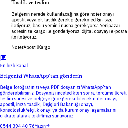
Tasdik ve teslim
Belgenin nerede kullanılacağına göre noter onayı,
apostil veya ek tasdik gerekip gerekmediğini size
iletiyoruz; basılı yeminli nüsha gerekiyorsa Yenipazar
adresinize kargo ile gönderiyoruz; dijital dosyayı e-posta
ile iletiyoruz.
Noter
Apostil
Kargo
chat
En hızlı kanal
Belgenizi WhatsApp’tan gönderin
Belge fotoğrafınızı veya PDF dosyanızı WhatsApp’tan
gönderebilirsiniz. Dosyanızı inceledikten sonra tercüme ücreti,
teslim süresi ve belgeye göre gerekebilecek noter onayı,
apostil, imza tasdiki, Dışişleri Bakanlığı onayı,
konsolosluk/elçilik onayı ya da kurum onayı aşamalarını
dikkate alarak teklifimizi sunuyoruz.
arrow_forward
0544 394 40 76
Yazın