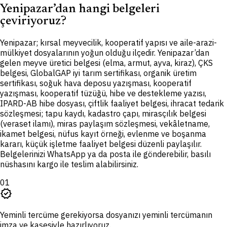
Yenipazar’dan hangi belgeleri
çeviriyoruz?
Y
enipazar; kırsal meyvecilik, kooperatif yapısı ve aile-arazi-
mülkiyet dosyalarının yoğun olduğu ilçedir. Yenipazar’dan
gelen meyve üretici belgesi (elma, armut, ayva, kiraz), ÇKS
belgesi, GlobalGAP iyi tarım sertifikası, organik üretim
sertifikası, soğuk hava deposu yazışması, kooperatif
yazışması, kooperatif tüzüğü, hibe ve destekleme yazısı,
IPARD-AB hibe dosyası, çiftlik faaliyet belgesi, ihracat tedarik
sözleşmesi; tapu kaydı, kadastro çapı, mirasçılık belgesi
(veraset ilamı), miras paylaşım sözleşmesi, vekâletname,
ikamet belgesi, nüfus kayıt örneği, evlenme ve boşanma
kararı, küçük işletme faaliyet belgesi düzenli paylaşılır.
Belgelerinizi WhatsApp ya da posta ile gönderebilir, basılı
nüshasını kargo ile teslim alabilirsiniz.
01
verified
Yeminli tercüme gerekiyorsa dosyanızı yeminli tercümanın
imza ve kaşesiyle hazırlıyoruz.