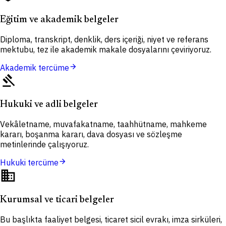
Eğitim ve akademik belgeler
Diploma, transkript, denklik, ders içeriği, niyet ve referans
mektubu, tez ile akademik makale dosyalarını çeviriyoruz.
arrow_forward
Akademik tercüme
gavel
Hukuki ve adli belgeler
Vekâletname, muvafakatname, taahhütname, mahkeme
kararı, boşanma kararı, dava dosyası ve sözleşme
metinlerinde çalışıyoruz.
arrow_forward
Hukuki tercüme
domain
Kurumsal ve ticari belgeler
Bu başlıkta faaliyet belgesi, ticaret sicil evrakı, imza sirküleri,