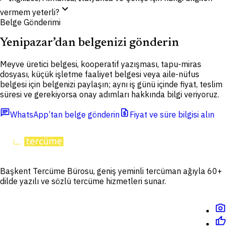
expand_more
vermem yeterli?
Belge Gönderimi
Yenipazar’dan belgenizi gönderin
Meyve üretici belgesi, kooperatif yazışması, tapu-miras
dosyası, küçük işletme faaliyet belgesi veya aile-nüfus
belgesi için belgenizi paylaşın; aynı iş günü içinde fiyat, teslim
süresi ve gerekiyorsa onay adımları hakkında bilgi veriyoruz.
chat
request_quote
WhatsApp’tan belge gönderin
Fiyat ve süre bilgisi alın
Başkent Tercüme Bürosu, geniş yeminli tercüman ağıyla 60+
dilde yazılı ve sözlü tercüme hizmetleri sunar.
photo_camera
thumb_up