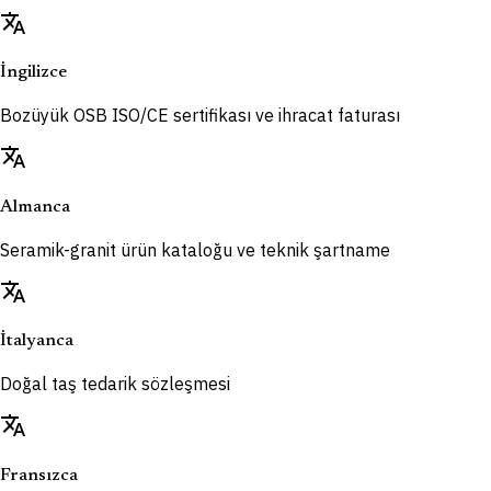
translate
İngilizce
Bozüyük OSB ISO/CE sertifikası ve ihracat faturası
translate
Almanca
Seramik-granit ürün kataloğu ve teknik şartname
translate
İtalyanca
Doğal taş tedarik sözleşmesi
translate
Fransızca