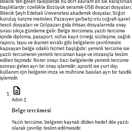
Bilecik’ten gelen taleplerde bu dört kavram en sık karıştırılan
başlıklardır; özellikle Bozüyük seramik-OSB ihracat dosyaları,
Bilecik Şeyh Edebali Üniversitesi akademik dosyalar, Söğüt
kuruluş turizmi metinleri, Pazaryeri şerbetçi otu coğrafi işaret
tescil dosyaları ve Gölpazarı gıda ihtisas dosyalarında onay
sırası sıkça gündeme gelir. Belge tercümesi, yazılı tercüme
içinde diploma, pasaport, nüfus kayıt örneği, sözleşme, sağlık
raporu, tapu ve ikamet evrakı gibi belgelerin çevrilmesini
kapsayan belge odaklı hizmet başlığıdır; yeminli tercüme ise
yazılı tercümenin yeminli tercüman kaşe ve imzasıyla teslim
edilen biçimidir. Noter onayı bazı belgelerde yeminli tercüme
sonrası gelen ayrı bir onay işlemidir; apostil ise yurt dışı
kullanım için belgenin imza ve mührüne basılan ayrı bir tasdik
işlemidir.
description
Adım
1
Belge tercümesi
Yazılı tercüme, belgenin kaynak dilden hedef dile yazılı
olarak çevrilip teslim edilmesidir.