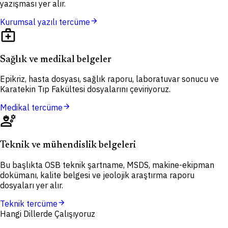
yazışması yer alır.
arrow_forward
Kurumsal yazılı tercüme
medical_services
Sağlık ve medikal belgeler
Epikriz, hasta dosyası, sağlık raporu, laboratuvar sonucu ve
Karatekin Tıp Fakültesi dosyalarını çeviriyoruz.
arrow_forward
Medikal tercüme
engineering
Teknik ve mühendislik belgeleri
Bu başlıkta OSB teknik şartname, MSDS, makine-ekipman
dokümanı, kalite belgesi ve jeolojik araştırma raporu
dosyaları yer alır.
arrow_forward
Teknik tercüme
Hangi Dillerde Çalışıyoruz