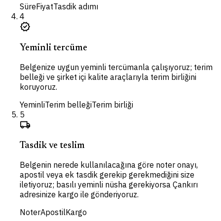
Süre
Fiyat
Tasdik adımı
4
verified
Yeminli tercüme
Belgenize uygun yeminli tercümanla çalışıyoruz; terim
belleği ve şirket içi kalite araçlarıyla terim birliğini
koruyoruz.
Yeminli
Terim belleği
Terim birliği
5
local_shipping
Tasdik ve teslim
Belgenin nerede kullanılacağına göre noter onayı,
apostil veya ek tasdik gerekip gerekmediğini size
iletiyoruz; basılı yeminli nüsha gerekiyorsa Çankırı
adresinize kargo ile gönderiyoruz.
Noter
Apostil
Kargo