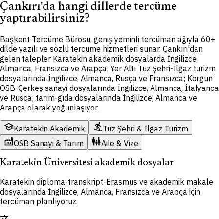
Çankırı'da hangi dillerde tercüme
yaptırabilirsiniz?
Başkent Tercüme Bürosu, geniş yeminli tercüman ağıyla 60+
dilde yazılı ve sözlü tercüme hizmetleri sunar. Çankırı'dan
gelen talepler Karatekin akademik dosyalarda İngilizce,
Almanca, Fransızca ve Arapça; Yer Altı Tuz Şehri-Ilgaz turizm
dosyalarında İngilizce, Almanca, Rusça ve Fransızca; Korgun
OSB-Çerkeş sanayi dosyalarında İngilizce, Almanca, İtalyanca
ve Rusça; tarım-gıda dosyalarında İngilizce, Almanca ve
Arapça olarak yoğunlaşıyor.
school
snowboarding
Karatekin Akademik
Tuz Şehri & Ilgaz Turizm
factory
family_restroom
OSB Sanayi & Tarım
Aile & Vize
Karatekin Üniversitesi akademik dosyalar
Karatekin diploma-transkript-Erasmus ve akademik makale
dosyalarında İngilizce, Almanca, Fransızca ve Arapça için
tercüman planlıyoruz.