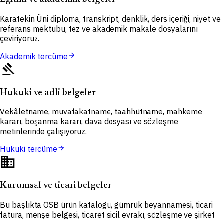
Karatekin Üni diploma, transkript, denklik, ders içeriği, niyet ve
referans mektubu, tez ve akademik makale dosyalarını
çeviriyoruz.
arrow_forward
Akademik tercüme
gavel
Hukuki ve adli belgeler
Vekâletname, muvafakatname, taahhütname, mahkeme
kararı, boşanma kararı, dava dosyası ve sözleşme
metinlerinde çalışıyoruz.
arrow_forward
Hukuki tercüme
domain
Kurumsal ve ticari belgeler
Bu başlıkta OSB ürün katalogu, gümrük beyannamesi, ticari
fatura, menşe belgesi, ticaret sicil evrakı, sözleşme ve şirket