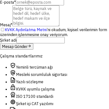
E-posta
*
Mesaj
*
KVKK Aydınlatma Metni
’ni okudum, kişisel verilerimin form
üzerinden işlenmesine onay veriyorum.
Şirket adı
arrow_forward
Mesajı Gönder
Çalışma standartlarımız
verified_user
Yeminli tercüman ağı
policy
Mesleki sorumluluk sigortası
description
Yazılı sözleşme
lock
KVKK uyumlu çalışma
workspace_premium
ISO 17100 standardı
memory
Şirket içi CAT yazılımı