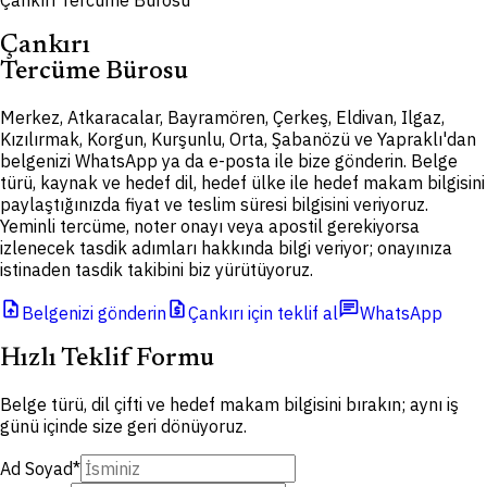
Çankırı Tercüme Bürosu
Çankırı
Tercüme Bürosu
Merkez, Atkaracalar, Bayramören, Çerkeş, Eldivan, Ilgaz,
Kızılırmak, Korgun, Kurşunlu, Orta, Şabanözü ve Yapraklı'dan
belgenizi WhatsApp ya da e-posta ile bize gönderin. Belge
türü, kaynak ve hedef dil, hedef ülke ile hedef makam bilgisini
paylaştığınızda fiyat ve teslim süresi bilgisini veriyoruz.
Yeminli tercüme, noter onayı veya apostil gerekiyorsa
izlenecek tasdik adımları hakkında bilgi veriyor; onayınıza
istinaden tasdik takibini biz yürütüyoruz.
upload_file
request_quote
chat
Belgenizi gönderin
Çankırı için teklif al
WhatsApp
Hızlı Teklif Formu
Belge türü, dil çifti ve hedef makam bilgisini bırakın; aynı iş
günü içinde size geri dönüyoruz.
Ad Soyad
*