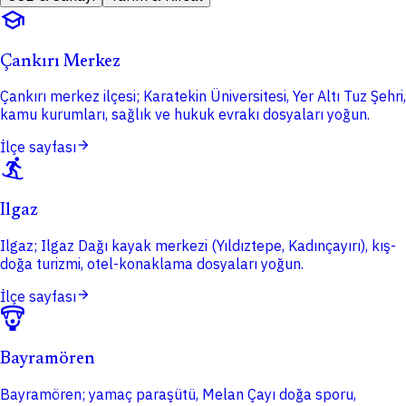
school
Çankırı Merkez
Çankırı merkez ilçesi; Karatekin Üniversitesi, Yer Altı Tuz Şehri,
kamu kurumları, sağlık ve hukuk evrakı dosyaları yoğun.
arrow_forward
İlçe sayfası
snowboarding
Ilgaz
Ilgaz; Ilgaz Dağı kayak merkezi (Yıldıztepe, Kadınçayırı), kış-
doğa turizmi, otel-konaklama dosyaları yoğun.
arrow_forward
İlçe sayfası
paragliding
Bayramören
Bayramören; yamaç paraşütü, Melan Çayı doğa sporu,