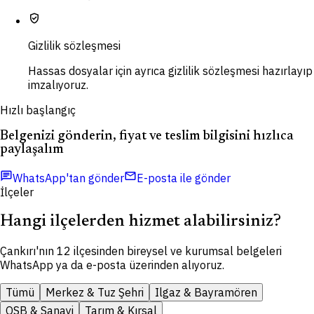
verified_user
Gizlilik sözleşmesi
Hassas dosyalar için ayrıca gizlilik sözleşmesi hazırlayıp
imzalıyoruz.
Hızlı başlangıç
Belgenizi gönderin, fiyat ve teslim bilgisini hızlıca
paylaşalım
chat
mail
WhatsApp'tan gönder
E-posta ile gönder
İlçeler
Hangi ilçelerden hizmet alabilirsiniz?
Çankırı'nın 12 ilçesinden bireysel ve kurumsal belgeleri
WhatsApp ya da e-posta üzerinden alıyoruz.
Tümü
Merkez & Tuz Şehri
Ilgaz & Bayramören
OSB & Sanayi
Tarım & Kırsal