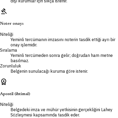
dışı kurumlar için sıkça istenir.
gavel
Noter onayı
Niteliği
Yeminli tercümanın imzasını noterin tasdik ettiği ayrı bir
onay işlemidir.
Sıralama
Yeminli tercümeden sonra gelir; doğrudan ham metne
basılmaz.
Zorunluluk
Belgenin sunulacağı kuruma göre istenir.
workspace_premium
Apostil (ihtimal)
Niteliği
Belgedeki imza ve mühür yetkisinin gerçekliğini Lahey
Sözleşmesi kapsamında tasdik eder.