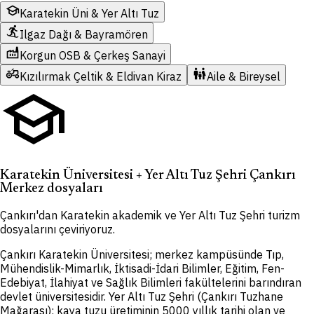
school
Karatekin Üni & Yer Altı Tuz
snowboarding
Ilgaz Dağı & Bayramören
factory
Korgun OSB & Çerkeş Sanayi
agriculture
family_restroom
Kızılırmak Çeltik & Eldivan Kiraz
Aile & Bireysel
school
Karatekin Üniversitesi + Yer Altı Tuz Şehri Çankırı
Merkez dosyaları
Çankırı'dan Karatekin akademik ve Yer Altı Tuz Şehri turizm
dosyalarını çeviriyoruz.
Çankırı Karatekin Üniversitesi; merkez kampüsünde Tıp,
Mühendislik-Mimarlık, İktisadi-İdari Bilimler, Eğitim, Fen-
Edebiyat, İlahiyat ve Sağlık Bilimleri fakültelerini barındıran
devlet üniversitesidir. Yer Altı Tuz Şehri (Çankırı Tuzhane
Mağarası); kaya tuzu üretiminin 5000 yıllık tarihi olan ve