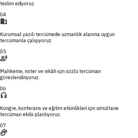
teslim ediyoruz.
04
domain
Kurumsal yazılı tercümede uzmanlık alanına uygun
tercümanla çalışıyoruz.
05
record_voice_over
Mahkeme, noter ve nikâh için sözlü tercüman
görevlendiriyoruz.
06
headphones
Kongre, konferans ve eğitim etkinlikleri için simültane
tercüman ekibi planlıyoruz.
07
sign_language