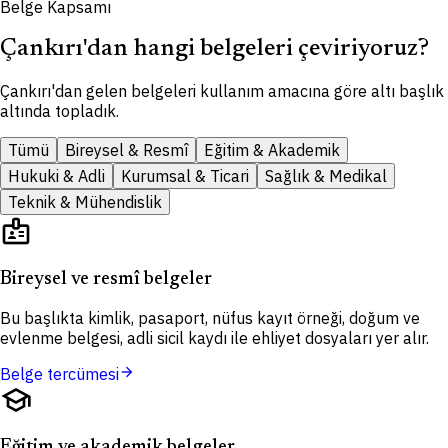
Belge Kapsamı
Çankırı'dan hangi belgeleri çeviriyoruz?
Çankırı'dan gelen belgeleri kullanım amacına göre altı başlık
altında topladık.
Tümü
Bireysel & Resmî
Eğitim & Akademik
Hukuki & Adli
Kurumsal & Ticari
Sağlık & Medikal
Teknik & Mühendislik
badge
Bireysel ve resmî belgeler
Bu başlıkta kimlik, pasaport, nüfus kayıt örneği, doğum ve
evlenme belgesi, adli sicil kaydı ile ehliyet dosyaları yer alır.
arrow_forward
Belge tercümesi
school
Eğitim ve akademik belgeler