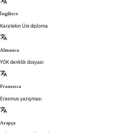
translate
İngilizce
Karatekin Üni diploma
translate
Almanca
YÖK denklik dosyası
translate
Fransızca
Erasmus yazışması
translate
Arapça