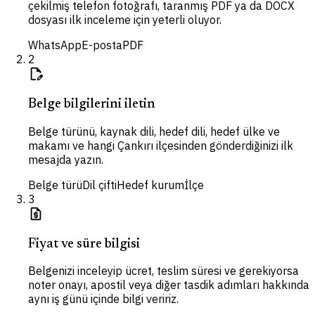
çekilmiş telefon fotoğrafı, taranmış PDF ya da DOCX
dosyası ilk inceleme için yeterli oluyor.
WhatsApp
E-posta
PDF
2
edit_document
Belge bilgilerini iletin
Belge türünü, kaynak dili, hedef dili, hedef ülke ve
makamı ve hangi Çankırı ilçesinden gönderdiğinizi ilk
mesajda yazın.
Belge türü
Dil çifti
Hedef kurum
İlçe
3
request_quote
Fiyat ve süre bilgisi
Belgenizi inceleyip ücret, teslim süresi ve gerekiyorsa
noter onayı, apostil veya diğer tasdik adımları hakkında
aynı iş günü içinde bilgi veririz.