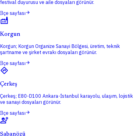
festival duyurusu ve aile dosyaları görünür.
arrow_forward
İlçe sayfası
factory
Korgun
Korgun; Korgun Organize Sanayi Bölgesi, üretim, teknik
şartname ve şirket evrakı dosyaları görünür.
arrow_forward
İlçe sayfası
directions
Çerkeş
Çerkeş; E80-D100 Ankara-İstanbul karayolu, ulaşım, lojistik
ve sanayi dosyaları görünür.
arrow_forward
İlçe sayfası
engineering
Şabanözü