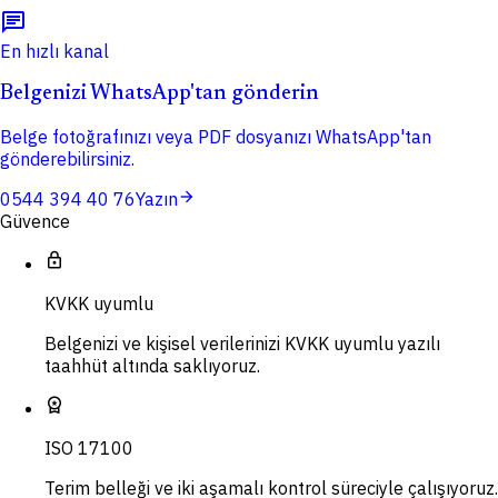
chat
En hızlı kanal
Belgenizi WhatsApp'tan gönderin
Belge fotoğrafınızı veya PDF dosyanızı WhatsApp'tan
gönderebilirsiniz.
arrow_forward
0544 394 40 76
Yazın
Güvence
lock
KVKK uyumlu
Belgenizi ve kişisel verilerinizi KVKK uyumlu yazılı
taahhüt altında saklıyoruz.
workspace_premium
ISO 17100
Terim belleği ve iki aşamalı kontrol süreciyle çalışıyoruz.