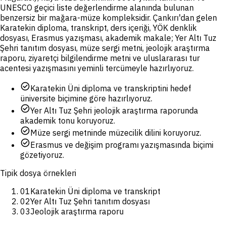
UNESCO geçici liste değerlendirme alanında bulunan
benzersiz bir mağara-müze kompleksidir. Çankırı'dan gelen
Karatekin diploma, transkript, ders içeriği, YÖK denklik
dosyası, Erasmus yazışması, akademik makale; Yer Altı Tuz
Şehri tanıtım dosyası, müze sergi metni, jeolojik araştırma
raporu, ziyaretçi bilgilendirme metni ve uluslararası tur
acentesi yazışmasını yeminli tercümeyle hazırlıyoruz.
check_circle
Karatekin Üni diploma ve transkriptini hedef
üniversite biçimine göre hazırlıyoruz.
check_circle
Yer Altı Tuz Şehri jeolojik araştırma raporunda
akademik tonu koruyoruz.
check_circle
Müze sergi metninde müzecilik dilini koruyoruz.
check_circle
Erasmus ve değişim programı yazışmasında biçimi
gözetiyoruz.
Tipik dosya örnekleri
01
Karatekin Üni diploma ve transkript
02
Yer Altı Tuz Şehri tanıtım dosyası
03
Jeolojik araştırma raporu