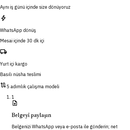
Aynı iş günü içinde size dönüyoruz
bolt
WhatsApp dönüş
Mesai içinde 30 dk içi
local_shipping
Yurt içi kargo
Basılı nüsha teslimi
route
5 adımlık çalışma modeli
1
upload_file
Belgeyi paylaşın
Belgenizi WhatsApp veya e-posta ile gönderin; net