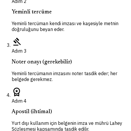
Adım
2
Yeminli tercüme
Yeminli tercüman kendi imzası ve kaşesiyle metnin
doğruluğunu beyan eder.
gavel
Adım
3
Noter onayı (gerekebilir)
Yeminli tercümanın imzasını noter tasdik eder; her
belgede gerekmez.
workspace_premium
Adım
4
Apostil (ihtimal)
Yurt dışı kullanım için belgenin imza ve mührü Lahey
Sözleşmesi kapsamında tasdik edilir.