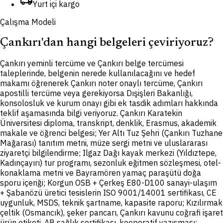
local_shipping
Yurt içi kargo
Çalışma Modeli
Çankırı'dan hangi belgeleri çeviriyoruz?
Ç
ankırı yeminli tercüme ve Çankırı belge tercümesi
taleplerinde, belgenin nerede kullanılacağını ve hedef
makamı öğrenerek Çankırı noter onaylı tercüme, Çankırı
apostilli tercüme veya gerekiyorsa Dışişleri Bakanlığı,
konsolosluk ve kurum onayı gibi ek tasdik adımları hakkında
teklif aşamasında bilgi veriyoruz. Çankırı Karatekin
Üniversitesi diploma, transkript, denklik, Erasmus, akademik
makale ve öğrenci belgesi; Yer Altı Tuz Şehri (Çankırı Tuzhane
Mağarası) tanıtım metni, müze sergi metni ve uluslararası
ziyaretçi bilgilendirme; Ilgaz Dağı kayak merkezi (Yıldıztepe,
Kadınçayırı) tur programı, sezonluk eğitmen sözleşmesi, otel-
konaklama metni ve Bayramören yamaç paraşütü doğa
sporu içeriği; Korgun OSB + Çerkeş E80-D100 sanayi-ulaşım
+ Şabanözü üretici tesislerin ISO 9001/14001 sertifikası, CE
uygunluk, MSDS, teknik şartname, kapasite raporu; Kızılırmak
çeltik (Osmancık), şeker pancarı, Çankırı kavunu coğrafi işaret
ürün etiketi, AB sağlık sertifikası, kooperatif yazışması;