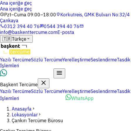
Ana içeriğe geç
Ana içeriğe geç
Pzt–Cuma 09:00–18:00
Korkutreis, GMK Bulvarı No:32/4
schedule
location_on
Çankaya
0312 394 40 76
0544 394 40 76
phone
chat
mail
info@baskenttercume.com
E-posta
🇹🇷
Türkçe
expand_more
Yazılı Tercüme
Sözlü Tercüme
Yerelleştirme
Seslendirme
Tasdik
İşlemleri
Dosyalarınızı Yükleyin
Başkent Tercüme
Yazılı Tercüme
Sözlü Tercüme
Yerelleştirme
Seslendirme
Tasdik
İşlemleri
Dosyalarınızı Yükleyin
WhatsApp
Anasayfa
chevron_right
Lokasyonlar
chevron_right
Çankırı Tercüme Bürosu