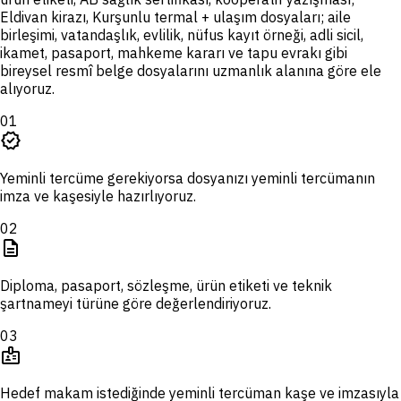
Eldivan kirazı, Kurşunlu termal + ulaşım dosyaları; aile
birleşimi, vatandaşlık, evlilik, nüfus kayıt örneği, adli sicil,
ikamet, pasaport, mahkeme kararı ve tapu evrakı gibi
bireysel resmî belge dosyalarını uzmanlık alanına göre ele
alıyoruz.
01
verified
Yeminli tercüme gerekiyorsa dosyanızı yeminli tercümanın
imza ve kaşesiyle hazırlıyoruz.
02
description
Diploma, pasaport, sözleşme, ürün etiketi ve teknik
şartnameyi türüne göre değerlendiriyoruz.
03
badge
Hedef makam istediğinde yeminli tercüman kaşe ve imzasıyla