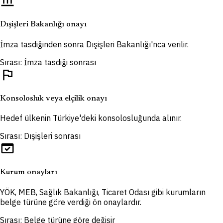
account_balance
Dışişleri Bakanlığı onayı
İmza tasdiğinden sonra Dışişleri Bakanlığı'nca verilir.
Sırası: İmza tasdiği sonrası
flag
Konsolosluk veya elçilik onayı
Hedef ülkenin Türkiye'deki konsolosluğunda alınır.
Sırası: Dışişleri sonrası
domain_verification
Kurum onayları
YÖK, MEB, Sağlık Bakanlığı, Ticaret Odası gibi kurumların
belge türüne göre verdiği ön onaylardır.
Sırası: Belge türüne göre değişir