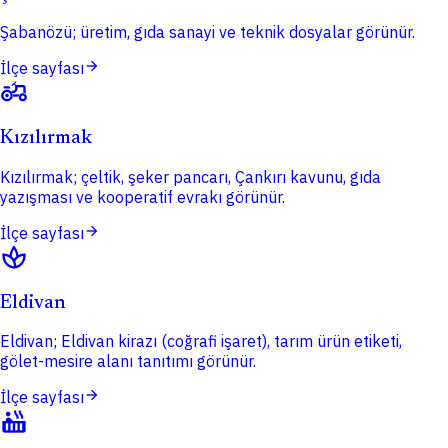
Şabanözü; üretim, gıda sanayi ve teknik dosyalar görünür.
arrow_forward
İlçe sayfası
agriculture
Kızılırmak
Kızılırmak; çeltik, şeker pancarı, Çankırı kavunu, gıda
yazışması ve kooperatif evrakı görünür.
arrow_forward
İlçe sayfası
spa
Eldivan
Eldivan; Eldivan kirazı (coğrafi işaret), tarım ürün etiketi,
gölet-mesire alanı tanıtımı görünür.
arrow_forward
İlçe sayfası
hot_tub