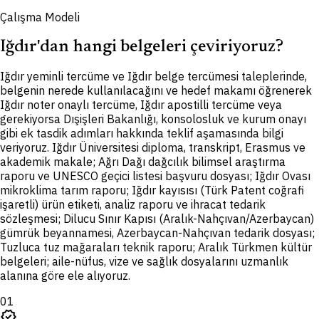
Çalışma Modeli
Iğdır'dan hangi belgeleri çeviriyoruz?
I
ğdır yeminli tercüme ve Iğdır belge tercümesi taleplerinde,
belgenin nerede kullanılacağını ve hedef makamı öğrenerek
Iğdır noter onaylı tercüme, Iğdır apostilli tercüme veya
gerekiyorsa Dışişleri Bakanlığı, konsolosluk ve kurum onayı
gibi ek tasdik adımları hakkında teklif aşamasında bilgi
veriyoruz. Iğdır Üniversitesi diploma, transkript, Erasmus ve
akademik makale; Ağrı Dağı dağcılık bilimsel araştırma
raporu ve UNESCO geçici listesi başvuru dosyası; Iğdır Ovası
mikroklima tarım raporu; Iğdır kayısısı (Türk Patent coğrafi
işaretli) ürün etiketi, analiz raporu ve ihracat tedarik
sözleşmesi; Dilucu Sınır Kapısı (Aralık-Nahçıvan/Azerbaycan)
gümrük beyannamesi, Azerbaycan-Nahçıvan tedarik dosyası;
Tuzluca tuz mağaraları teknik raporu; Aralık Türkmen kültür
belgeleri; aile-nüfus, vize ve sağlık dosyalarını uzmanlık
alanına göre ele alıyoruz.
01
verified