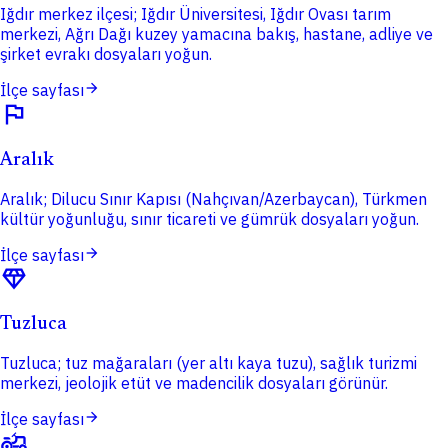
Iğdır merkez ilçesi; Iğdır Üniversitesi, Iğdır Ovası tarım
merkezi, Ağrı Dağı kuzey yamacına bakış, hastane, adliye ve
şirket evrakı dosyaları yoğun.
arrow_forward
İlçe sayfası
flag
Aralık
Aralık; Dilucu Sınır Kapısı (Nahçıvan/Azerbaycan), Türkmen
kültür yoğunluğu, sınır ticareti ve gümrük dosyaları yoğun.
arrow_forward
İlçe sayfası
diamond
Tuzluca
Tuzluca; tuz mağaraları (yer altı kaya tuzu), sağlık turizmi
merkezi, jeolojik etüt ve madencilik dosyaları görünür.
arrow_forward
İlçe sayfası
agriculture