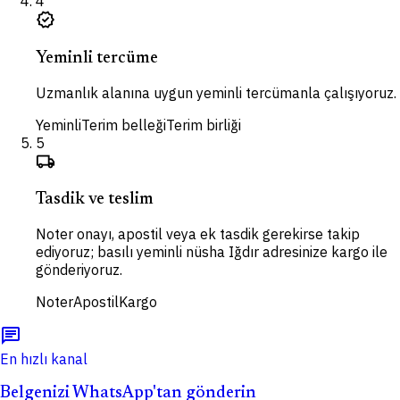
4
verified
Yeminli tercüme
Uzmanlık alanına uygun yeminli tercümanla çalışıyoruz.
Yeminli
Terim belleği
Terim birliği
5
local_shipping
Tasdik ve teslim
Noter onayı, apostil veya ek tasdik gerekirse takip
ediyoruz; basılı yeminli nüsha Iğdır adresinize kargo ile
gönderiyoruz.
Noter
Apostil
Kargo
chat
En hızlı kanal
Belgenizi WhatsApp'tan gönderin