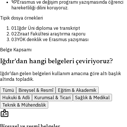
check_circle
Erasmus ve değişim programı yazışmasında öğrenci
hareketliliği dilini koruyoruz.
Tipik dosya örnekleri
01
Iğdır Üni diploma ve transkript
02
Ziraat Fakültesi araştırma raporu
03
YÖK denklik ve Erasmus yazışması
Belge Kapsamı
Iğdır'dan hangi belgeleri çeviriyoruz?
Iğdır'dan gelen belgeleri kullanım amacına göre altı başlık
altında topladık.
Tümü
Bireysel & Resmî
Eğitim & Akademik
Hukuki & Adli
Kurumsal & Ticari
Sağlık & Medikal
Teknik & Mühendislik
badge
Bireysel ve resmî belgeler