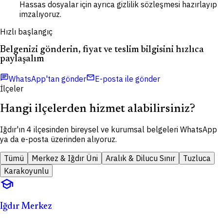
Hassas dosyalar için ayrıca gizlilik sözleşmesi hazırlayıp
imzalıyoruz.
Hızlı başlangıç
Belgenizi gönderin, fiyat ve teslim bilgisini hızlıca
paylaşalım
chat
mail
WhatsApp'tan gönder
E-posta ile gönder
İlçeler
Hangi ilçelerden hizmet alabilirsiniz?
Iğdır'ın 4 ilçesinden bireysel ve kurumsal belgeleri WhatsApp
ya da e-posta üzerinden alıyoruz.
Tümü
Merkez & Iğdır Üni
Aralık & Dilucu Sınır
Tuzluca
Karakoyunlu
school
Iğdır Merkez