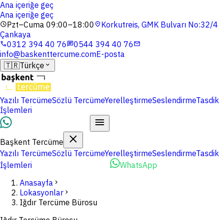
Ana içeriğe geç
Ana içeriğe geç
Pzt–Cuma 09:00–18:00
Korkutreis, GMK Bulvarı No:32/4
schedule
location_on
Çankaya
0312 394 40 76
0544 394 40 76
phone
chat
mail
info@baskenttercume.com
E-posta
🇹🇷
Türkçe
expand_more
Yazılı Tercüme
Sözlü Tercüme
Yerelleştirme
Seslendirme
Tasdik
İşlemleri
Dosyalarınızı Yükleyin
Başkent Tercüme
Yazılı Tercüme
Sözlü Tercüme
Yerelleştirme
Seslendirme
Tasdik
İşlemleri
Dosyalarınızı Yükleyin
WhatsApp
Anasayfa
chevron_right
Lokasyonlar
chevron_right
Iğdır Tercüme Bürosu