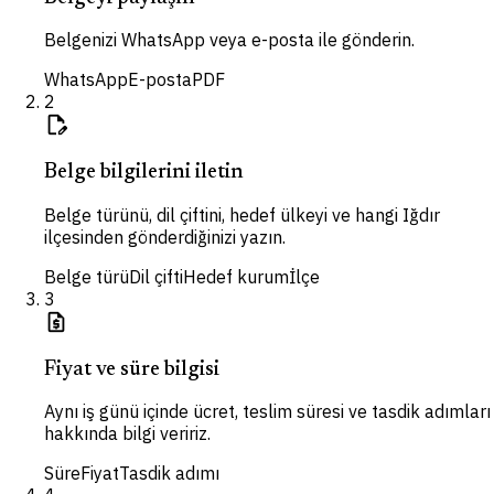
Belgenizi WhatsApp veya e-posta ile gönderin.
WhatsApp
E-posta
PDF
2
edit_document
Belge bilgilerini iletin
Belge türünü, dil çiftini, hedef ülkeyi ve hangi Iğdır
ilçesinden gönderdiğinizi yazın.
Belge türü
Dil çifti
Hedef kurum
İlçe
3
request_quote
Fiyat ve süre bilgisi
Aynı iş günü içinde ücret, teslim süresi ve tasdik adımları
hakkında bilgi veririz.
Süre
Fiyat
Tasdik adımı