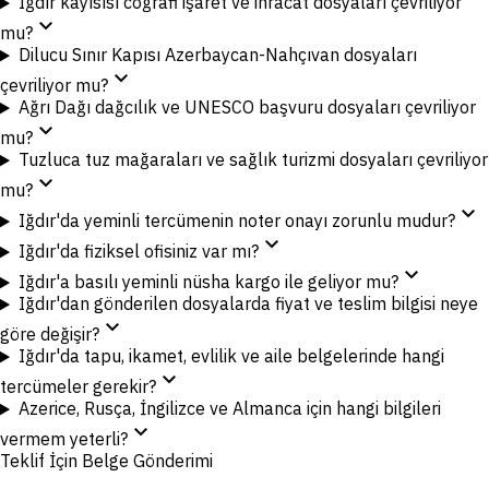
Iğdır kayısısı coğrafi işaret ve ihracat dosyaları çevriliyor
expand_more
mu?
Dilucu Sınır Kapısı Azerbaycan-Nahçıvan dosyaları
expand_more
çevriliyor mu?
Ağrı Dağı dağcılık ve UNESCO başvuru dosyaları çevriliyor
expand_more
mu?
Tuzluca tuz mağaraları ve sağlık turizmi dosyaları çevriliyor
expand_more
mu?
expand_more
Iğdır'da yeminli tercümenin noter onayı zorunlu mudur?
expand_more
Iğdır'da fiziksel ofisiniz var mı?
expand_more
Iğdır'a basılı yeminli nüsha kargo ile geliyor mu?
Iğdır'dan gönderilen dosyalarda fiyat ve teslim bilgisi neye
expand_more
göre değişir?
Iğdır'da tapu, ikamet, evlilik ve aile belgelerinde hangi
expand_more
tercümeler gerekir?
Azerice, Rusça, İngilizce ve Almanca için hangi bilgileri
expand_more
vermem yeterli?
Teklif İçin Belge Gönderimi