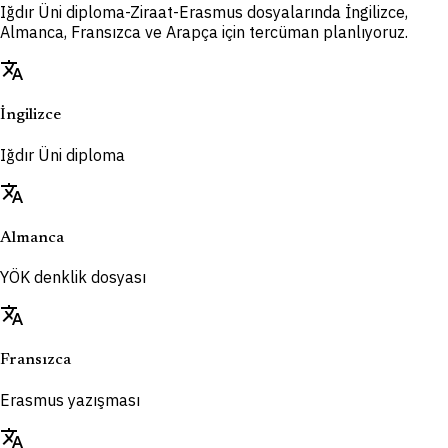
Iğdır Üni diploma-Ziraat-Erasmus dosyalarında İngilizce,
Almanca, Fransızca ve Arapça için tercüman planlıyoruz.
translate
İngilizce
Iğdır Üni diploma
translate
Almanca
YÖK denklik dosyası
translate
Fransızca
Erasmus yazışması
translate