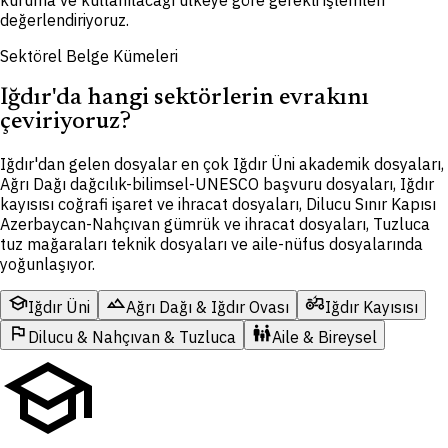
kuruma ve kullanılacağı ülkeye göre gerekli işlemleri
değerlendiriyoruz.
Sektörel Belge Kümeleri
Iğdır'da hangi sektörlerin evrakını
çeviriyoruz?
Iğdır'dan gelen dosyalar en çok Iğdır Üni akademik dosyaları,
Ağrı Dağı dağcılık-bilimsel-UNESCO başvuru dosyaları, Iğdır
kayısısı coğrafi işaret ve ihracat dosyaları, Dilucu Sınır Kapısı
Azerbaycan-Nahçıvan gümrük ve ihracat dosyaları, Tuzluca
tuz mağaraları teknik dosyaları ve aile-nüfus dosyalarında
yoğunlaşıyor.
school
landscape
agriculture
Iğdır Üni
Ağrı Dağı & Iğdır Ovası
Iğdır Kayısısı
flag
family_restroom
Dilucu & Nahçıvan & Tuzluca
Aile & Bireysel
school