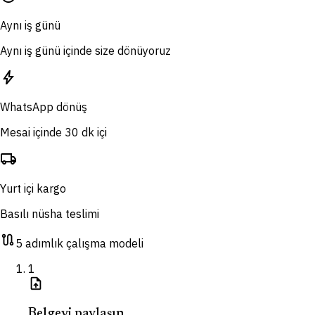
Aynı iş günü
Aynı iş günü içinde size dönüyoruz
bolt
WhatsApp dönüş
Mesai içinde 30 dk içi
local_shipping
Yurt içi kargo
Basılı nüsha teslimi
route
5 adımlık çalışma modeli
1
upload_file
Belgeyi paylaşın