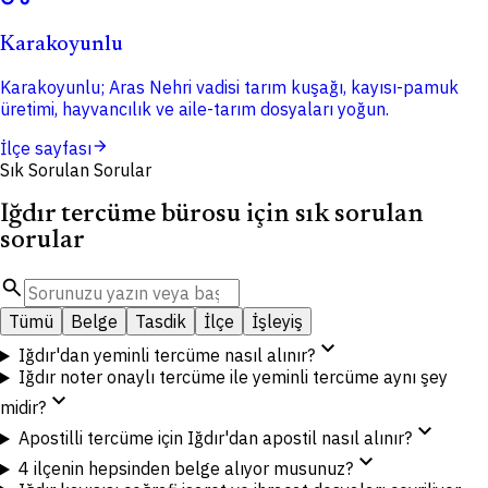
Karakoyunlu
Karakoyunlu; Aras Nehri vadisi tarım kuşağı, kayısı-pamuk
üretimi, hayvancılık ve aile-tarım dosyaları yoğun.
arrow_forward
İlçe sayfası
Sık Sorulan Sorular
Iğdır tercüme bürosu için sık sorulan
sorular
search
Tümü
Belge
Tasdik
İlçe
İşleyiş
expand_more
Iğdır'dan yeminli tercüme nasıl alınır?
Iğdır noter onaylı tercüme ile yeminli tercüme aynı şey
expand_more
midir?
expand_more
Apostilli tercüme için Iğdır'dan apostil nasıl alınır?
expand_more
4 ilçenin hepsinden belge alıyor musunuz?