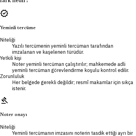
fark nedir?
verified
Yeminli tercüme
Niteliği
Yazılı tercümenin yeminli tercüman tarafından
imzalanan ve kaşelenen türüdür.
Yetkili kişi
Noter yeminli tercüman çalıştırılır; mahkemede adli
yeminli tercüman görevlendirme koşulu kontrol edilir.
Zorunluluk
Her belgede gerekli değildir; resmî makamlar için sıkça
istenir.
gavel
Noter onayı
Niteliği
Yeminli tercümanın imzasını noterin tasdik ettiği ayrı bir