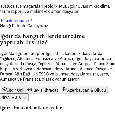
Tuzluca tuz mağaraları jeolojik etüt, Iğdır Ovası mikroklima
tarım raporu ve makine-ekipman dosyaları.
arrow_forward
Teknik tercüme
Hangi Dillerde Çalışıyoruz
Iğdır'da hangi dillerde tercüme
yaptırabilirsiniz?
Iğdır'dan gelen talepler Iğdır Üni akademik dosyalarda
İngilizce, Almanca, Fransızca ve Arapça; Iğdır kayısısı ihracat
dosyalarında Rusça, İngilizce, Almanca ve Arapça; Dilucu Sınır
Kapısı Azerbaycan-Nahçıvan dosyalarında Azerice, Rusça ve
Farsça; Ağrı Dağı UNESCO ve bilimsel dosyalarda İngilizce,
Almanca ve Fransızca olarak yoğunlaşıyor.
school
agriculture
flag
Iğdır Üni
Kayısı İhracat
Azerbaycan & Dilucu
family_restroom
Aile & Vize
Iğdır Üni akademik dosyalar