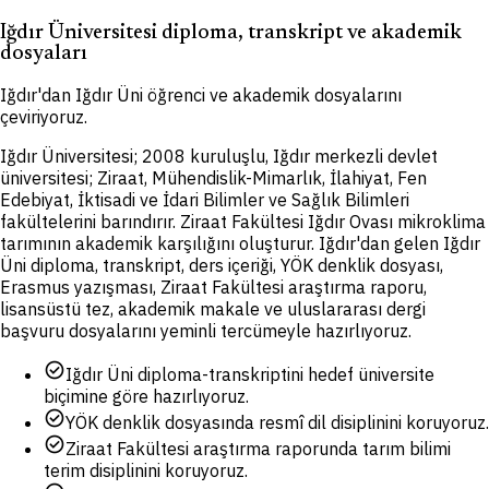
Iğdır Üniversitesi diploma, transkript ve akademik
dosyaları
Iğdır'dan Iğdır Üni öğrenci ve akademik dosyalarını
çeviriyoruz.
Iğdır Üniversitesi; 2008 kuruluşlu, Iğdır merkezli devlet
üniversitesi; Ziraat, Mühendislik-Mimarlık, İlahiyat, Fen
Edebiyat, İktisadi ve İdari Bilimler ve Sağlık Bilimleri
fakültelerini barındırır. Ziraat Fakültesi Iğdır Ovası mikroklima
tarımının akademik karşılığını oluşturur. Iğdır'dan gelen Iğdır
Üni diploma, transkript, ders içeriği, YÖK denklik dosyası,
Erasmus yazışması, Ziraat Fakültesi araştırma raporu,
lisansüstü tez, akademik makale ve uluslararası dergi
başvuru dosyalarını yeminli tercümeyle hazırlıyoruz.
check_circle
Iğdır Üni diploma-transkriptini hedef üniversite
biçimine göre hazırlıyoruz.
check_circle
YÖK denklik dosyasında resmî dil disiplinini koruyoruz.
check_circle
Ziraat Fakültesi araştırma raporunda tarım bilimi
terim disiplinini koruyoruz.