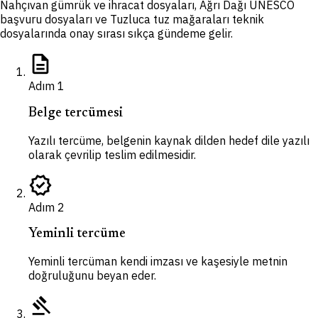
Nahçıvan gümrük ve ihracat dosyaları, Ağrı Dağı UNESCO
başvuru dosyaları ve Tuzluca tuz mağaraları teknik
dosyalarında onay sırası sıkça gündeme gelir.
description
Adım
1
Belge tercümesi
Yazılı tercüme, belgenin kaynak dilden hedef dile yazılı
olarak çevrilip teslim edilmesidir.
verified
Adım
2
Yeminli tercüme
Yeminli tercüman kendi imzası ve kaşesiyle metnin
doğruluğunu beyan eder.
gavel