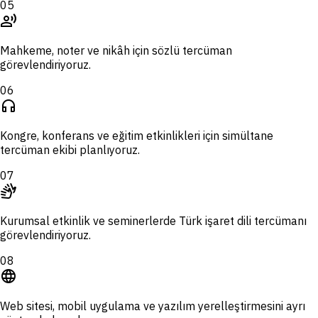
05
record_voice_over
Mahkeme, noter ve nikâh için sözlü tercüman
görevlendiriyoruz.
06
headphones
Kongre, konferans ve eğitim etkinlikleri için simültane
tercüman ekibi planlıyoruz.
07
sign_language
Kurumsal etkinlik ve seminerlerde Türk işaret dili tercümanı
görevlendiriyoruz.
08
language
Web sitesi, mobil uygulama ve yazılım yerelleştirmesini ayrı