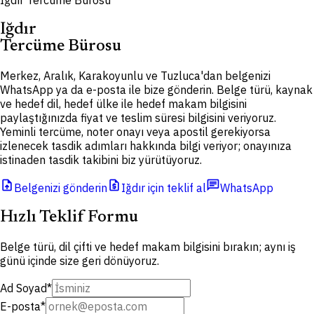
Iğdır Tercüme Bürosu
Iğdır
Tercüme Bürosu
Merkez, Aralık, Karakoyunlu ve Tuzluca'dan belgenizi
WhatsApp ya da e-posta ile bize gönderin. Belge türü, kaynak
ve hedef dil, hedef ülke ile hedef makam bilgisini
paylaştığınızda fiyat ve teslim süresi bilgisini veriyoruz.
Yeminli tercüme, noter onayı veya apostil gerekiyorsa
izlenecek tasdik adımları hakkında bilgi veriyor; onayınıza
istinaden tasdik takibini biz yürütüyoruz.
upload_file
request_quote
chat
Belgenizi gönderin
Iğdır için teklif al
WhatsApp
Hızlı Teklif Formu
Belge türü, dil çifti ve hedef makam bilgisini bırakın; aynı iş
günü içinde size geri dönüyoruz.
Ad Soyad
*
E-posta
*