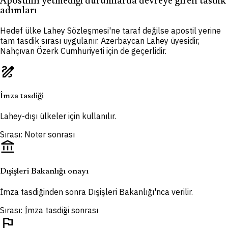
Apostilin yetmediği durumlarda devreye giren tasdik
adımları
Hedef ülke Lahey Sözleşmesi'ne taraf değilse apostil yerine
tam tasdik sırası uygulanır. Azerbaycan Lahey üyesidir,
Nahçıvan Özerk Cumhuriyeti için de geçerlidir.
draw
İmza tasdiği
Lahey-dışı ülkeler için kullanılır.
Sırası: Noter sonrası
account_balance
Dışişleri Bakanlığı onayı
İmza tasdiğinden sonra Dışişleri Bakanlığı'nca verilir.
Sırası: İmza tasdiği sonrası
flag