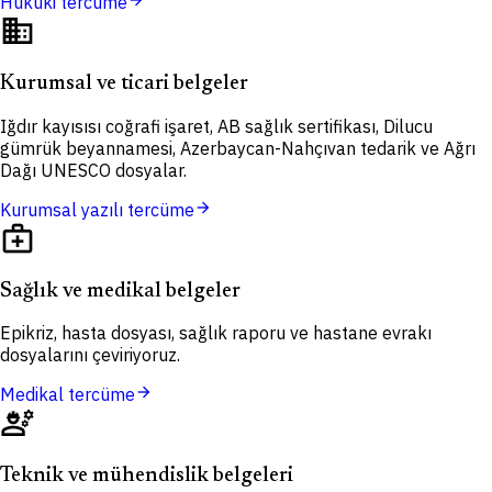
arrow_forward
Hukuki tercüme
domain
Kurumsal ve ticari belgeler
Iğdır kayısısı coğrafi işaret, AB sağlık sertifikası, Dilucu
gümrük beyannamesi, Azerbaycan-Nahçıvan tedarik ve Ağrı
Dağı UNESCO dosyalar.
arrow_forward
Kurumsal yazılı tercüme
medical_services
Sağlık ve medikal belgeler
Epikriz, hasta dosyası, sağlık raporu ve hastane evrakı
dosyalarını çeviriyoruz.
arrow_forward
Medikal tercüme
engineering
Teknik ve mühendislik belgeleri