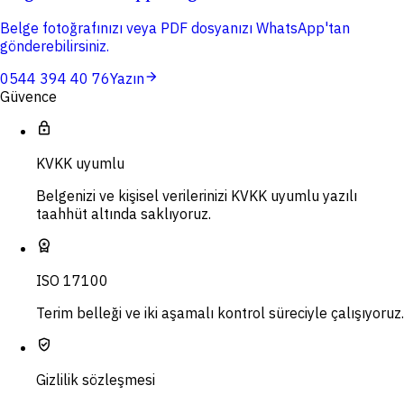
Belge fotoğrafınızı veya PDF dosyanızı WhatsApp'tan
gönderebilirsiniz.
arrow_forward
0544 394 40 76
Yazın
Güvence
lock
KVKK uyumlu
Belgenizi ve kişisel verilerinizi KVKK uyumlu yazılı
taahhüt altında saklıyoruz.
workspace_premium
ISO 17100
Terim belleği ve iki aşamalı kontrol süreciyle çalışıyoruz.
verified_user
Gizlilik sözleşmesi