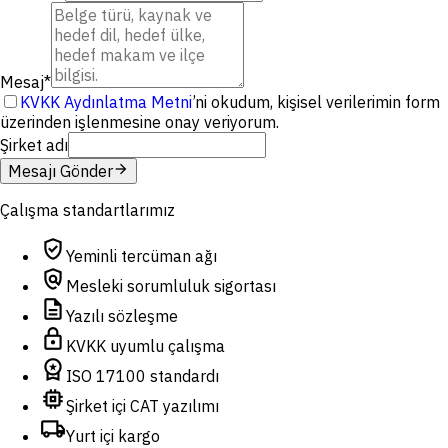
Mesaj
*
KVKK Aydınlatma Metni
’ni okudum, kişisel verilerimin form
üzerinden işlenmesine onay veriyorum.
Şirket adı
arrow_forward
Mesajı Gönder
Çalışma standartlarımız
verified_user
Yeminli tercüman ağı
policy
Mesleki sorumluluk sigortası
description
Yazılı sözleşme
lock
KVKK uyumlu çalışma
workspace_premium
ISO 17100 standardı
memory
Şirket içi CAT yazılımı
local_shipping
Yurt içi kargo