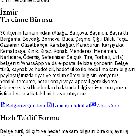
İzmir Tercüme Bürosu
İzmir
Tercüme Bürosu
30 ilçenin tamamından (Aliağa, Balçova, Bayındır, Bayraklı,
Bergama, Beydağ, Bornova, Buca, Çeşme, Çiğli, Dikili, Foça,
Gaziemir, Güzelbahçe, Karabağlar, Karaburun, Karşıyaka,
Kemalpaşa, Kınık, Kiraz, Konak, Menderes, Menemen,
Narlıdere, Ödemiş, Seferihisar, Selçuk, Tire, Torbalı, Urla)
belgenizi WhatsApp ya da e-posta ile bize gönderin. Belge
türü, kaynak ve hedef dil, hedef ülke ile hedef makam bilgisini
paylaştığınızda fiyat ve teslim süresi bilgisini veriyoruz.
Yeminli tercüme, noter onayı veya apostil gerekiyorsa
izlenecek tasdik adımları hakkında bilgi veriyor; onayınıza
istinaden tasdik takibini biz yürütüyoruz.
upload_file
request_quote
chat
Belgenizi gönderin
İzmir için teklif al
WhatsApp
Hızlı Teklif Formu
Belge türü, dil çifti ve hedef makam bilgisini bırakın; aynı iş