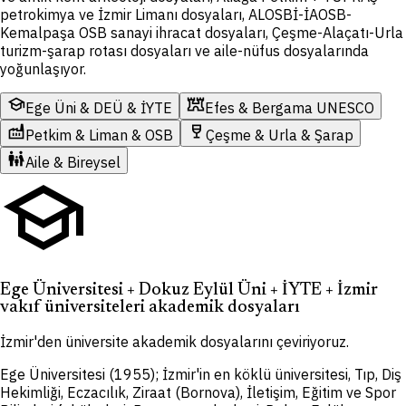
petrokimya ve İzmir Limanı dosyaları, ALOSBİ-İAOSB-
Kemalpaşa OSB sanayi ihracat dosyaları, Çeşme-Alaçatı-Urla
turizm-şarap rotası dosyaları ve aile-nüfus dosyalarında
yoğunlaşıyor.
school
fort
Ege Üni & DEÜ & İYTE
Efes & Bergama UNESCO
factory
wine_bar
Petkim & Liman & OSB
Çeşme & Urla & Şarap
family_restroom
Aile & Bireysel
school
Ege Üniversitesi + Dokuz Eylül Üni + İYTE + İzmir
vakıf üniversiteleri akademik dosyaları
İzmir'den üniversite akademik dosyalarını çeviriyoruz.
Ege Üniversitesi (1955); İzmir'in en köklü üniversitesi, Tıp, Diş
Hekimliği, Eczacılık, Ziraat (Bornova), İletişim, Eğitim ve Spor