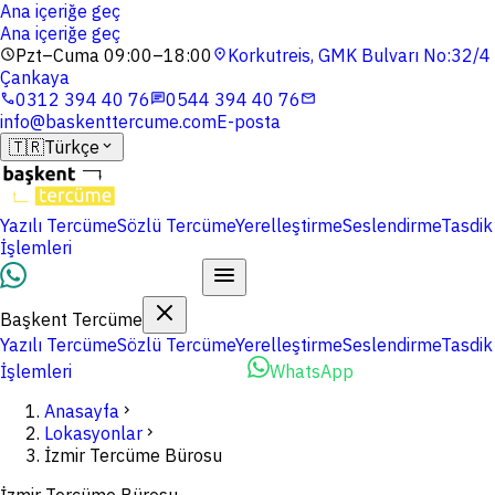
Ana içeriğe geç
Ana içeriğe geç
Pzt–Cuma 09:00–18:00
Korkutreis, GMK Bulvarı No:32/4
schedule
location_on
Çankaya
0312 394 40 76
0544 394 40 76
phone
chat
mail
info@baskenttercume.com
E-posta
🇹🇷
Türkçe
expand_more
Yazılı Tercüme
Sözlü Tercüme
Yerelleştirme
Seslendirme
Tasdik
İşlemleri
Dosyalarınızı Yükleyin
Başkent Tercüme
Yazılı Tercüme
Sözlü Tercüme
Yerelleştirme
Seslendirme
Tasdik
İşlemleri
Dosyalarınızı Yükleyin
WhatsApp
Anasayfa
chevron_right
Lokasyonlar
chevron_right
İzmir Tercüme Bürosu