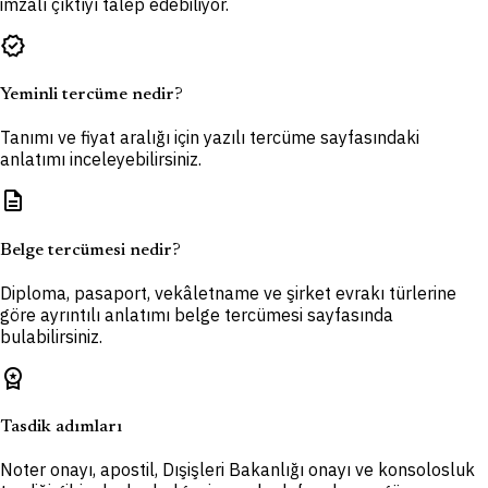
imzalı çıktıyı talep edebiliyor.
verified
Yeminli tercüme nedir?
Tanımı ve fiyat aralığı için yazılı tercüme sayfasındaki
anlatımı inceleyebilirsiniz.
description
Belge tercümesi nedir?
Diploma, pasaport, vekâletname ve şirket evrakı türlerine
göre ayrıntılı anlatımı belge tercümesi sayfasında
bulabilirsiniz.
workspace_premium
Tasdik adımları
Noter onayı, apostil, Dışişleri Bakanlığı onayı ve konsolosluk