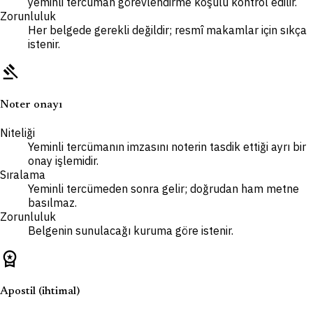
yeminli tercüman görevlendirme koşulu kontrol edilir.
Zorunluluk
Her belgede gerekli değildir; resmî makamlar için sıkça
istenir.
gavel
Noter onayı
Niteliği
Yeminli tercümanın imzasını noterin tasdik ettiği ayrı bir
onay işlemidir.
Sıralama
Yeminli tercümeden sonra gelir; doğrudan ham metne
basılmaz.
Zorunluluk
Belgenin sunulacağı kuruma göre istenir.
workspace_premium
Apostil (ihtimal)