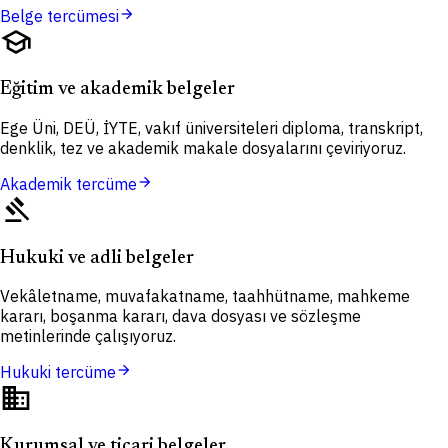
arrow_forward
Belge tercümesi
school
Eğitim ve akademik belgeler
Ege Üni, DEÜ, İYTE, vakıf üniversiteleri diploma, transkript,
denklik, tez ve akademik makale dosyalarını çeviriyoruz.
arrow_forward
Akademik tercüme
gavel
Hukuki ve adli belgeler
Vekâletname, muvafakatname, taahhütname, mahkeme
kararı, boşanma kararı, dava dosyası ve sözleşme
metinlerinde çalışıyoruz.
arrow_forward
Hukuki tercüme
domain
Kurumsal ve ticari belgeler