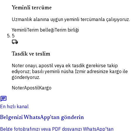
Yeminli tercüme
Uzmanlık alanına uygun yeminli tercümanla çalışıyoruz.
Yeminli
Terim belleği
Terim birliği
5
local_shipping
Tasdik ve teslim
Noter onayı, apostil veya ek tasdik gerekirse takip
ediyoruz; basılı yeminli nüsha İzmir adresinize kargo ile
gönderiyoruz.
Noter
Apostil
Kargo
chat
En hızlı kanal
Belgenizi WhatsApp'tan gönderin
Belge fotoğrafınızı veya PDF dosyanızı WhatsApp'tan