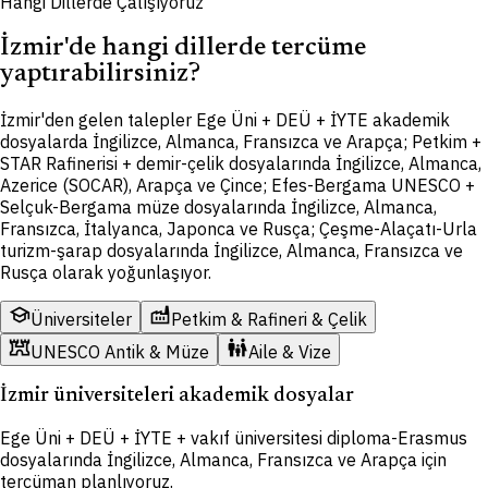
Hangi Dillerde Çalışıyoruz
İzmir'de hangi dillerde tercüme
yaptırabilirsiniz?
İzmir'den gelen talepler Ege Üni + DEÜ + İYTE akademik
dosyalarda İngilizce, Almanca, Fransızca ve Arapça; Petkim +
STAR Rafinerisi + demir-çelik dosyalarında İngilizce, Almanca,
Azerice (SOCAR), Arapça ve Çince; Efes-Bergama UNESCO +
Selçuk-Bergama müze dosyalarında İngilizce, Almanca,
Fransızca, İtalyanca, Japonca ve Rusça; Çeşme-Alaçatı-Urla
turizm-şarap dosyalarında İngilizce, Almanca, Fransızca ve
Rusça olarak yoğunlaşıyor.
school
factory
Üniversiteler
Petkim & Rafineri & Çelik
fort
family_restroom
UNESCO Antik & Müze
Aile & Vize
İzmir üniversiteleri akademik dosyalar
Ege Üni + DEÜ + İYTE + vakıf üniversitesi diploma-Erasmus
dosyalarında İngilizce, Almanca, Fransızca ve Arapça için
tercüman planlıyoruz.