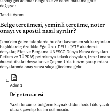
tasdiği gibi adımlar belgenize ve hedef makama göre
değişiyor.
Tasdik Ayrımı
Belge tercümesi, yeminli tercüme, noter
onayı ve apostil nasıl ayrılır?
İzmir'den gelen taleplerde bu dört kavram en sık karıştırılan
başlıklardır; özellikle Ege Üni + DEÜ + İYTE akademik
dosyalar, Efes ve Bergama UNESCO Dünya Mirası dosyaları,
Petkim ve TÜPRAŞ petrokimya teknik dosyaları, İzmir Limanı
ihracat-ithalat dosyaları ve Çeşme-Urla turizm-şarap rotası
dosyalarında onay sırası sıkça gündeme gelir.
description
Adım
1
Belge tercümesi
Yazılı tercüme, belgenin kaynak dilden hedef dile yazılı
olarak çevrilip teslim edilmesidir.