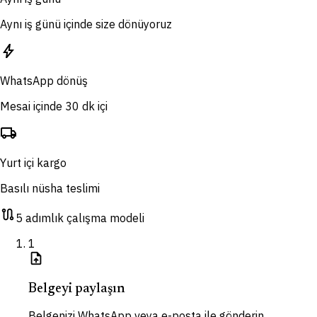
Aynı iş günü içinde size dönüyoruz
bolt
WhatsApp dönüş
Mesai içinde 30 dk içi
local_shipping
Yurt içi kargo
Basılı nüsha teslimi
route
5 adımlık çalışma modeli
1
upload_file
Belgeyi paylaşın
Belgenizi WhatsApp veya e-posta ile gönderin.