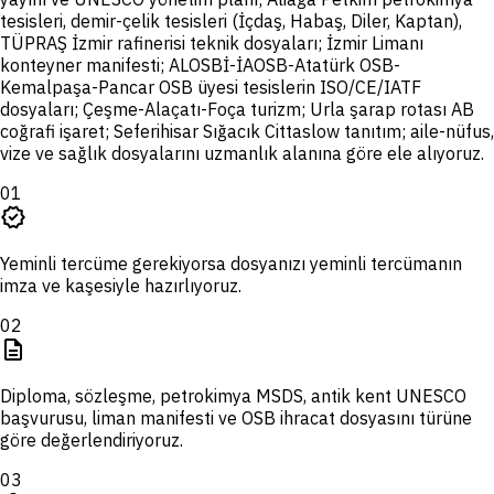
tesisleri, demir-çelik tesisleri (İçdaş, Habaş, Diler, Kaptan),
TÜPRAŞ İzmir rafinerisi teknik dosyaları; İzmir Limanı
konteyner manifesti; ALOSBİ-İAOSB-Atatürk OSB-
Kemalpaşa-Pancar OSB üyesi tesislerin ISO/CE/IATF
dosyaları; Çeşme-Alaçatı-Foça turizm; Urla şarap rotası AB
coğrafi işaret; Seferihisar Sığacık Cittaslow tanıtım; aile-nüfus,
vize ve sağlık dosyalarını uzmanlık alanına göre ele alıyoruz.
01
verified
Yeminli tercüme gerekiyorsa dosyanızı yeminli tercümanın
imza ve kaşesiyle hazırlıyoruz.
02
description
Diploma, sözleşme, petrokimya MSDS, antik kent UNESCO
başvurusu, liman manifesti ve OSB ihracat dosyasını türüne
göre değerlendiriyoruz.
03