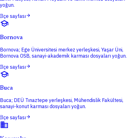
yoğun.
arrow_forward
İlçe sayfası
school
Bornova
Bornova; Ege Üniversitesi merkez yerleşkesi, Yaşar Üni,
Bornova OSB, sanayi-akademik karması dosyaları yoğun.
arrow_forward
İlçe sayfası
school
Buca
Buca; DEÜ Tınaztepe yerleşkesi, Mühendislik Fakültesi,
sanayi-konut karması dosyaları yoğun.
arrow_forward
İlçe sayfası
domain