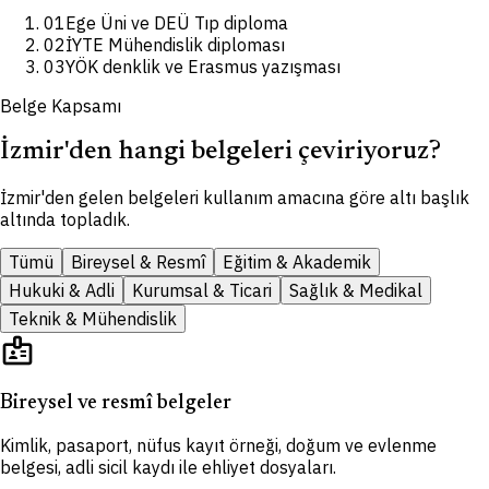
01
Ege Üni ve DEÜ Tıp diploma
02
İYTE Mühendislik diploması
03
YÖK denklik ve Erasmus yazışması
Belge Kapsamı
İzmir'den hangi belgeleri çeviriyoruz?
İzmir'den gelen belgeleri kullanım amacına göre altı başlık
altında topladık.
Tümü
Bireysel & Resmî
Eğitim & Akademik
Hukuki & Adli
Kurumsal & Ticari
Sağlık & Medikal
Teknik & Mühendislik
badge
Bireysel ve resmî belgeler
Kimlik, pasaport, nüfus kayıt örneği, doğum ve evlenme
belgesi, adli sicil kaydı ile ehliyet dosyaları.