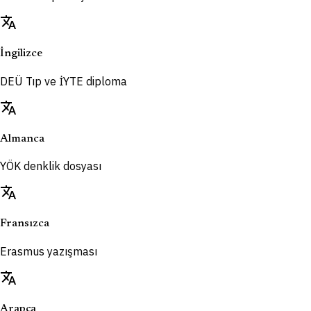
translate
İngilizce
DEÜ Tıp ve İYTE diploma
translate
Almanca
YÖK denklik dosyası
translate
Fransızca
Erasmus yazışması
translate
Arapça