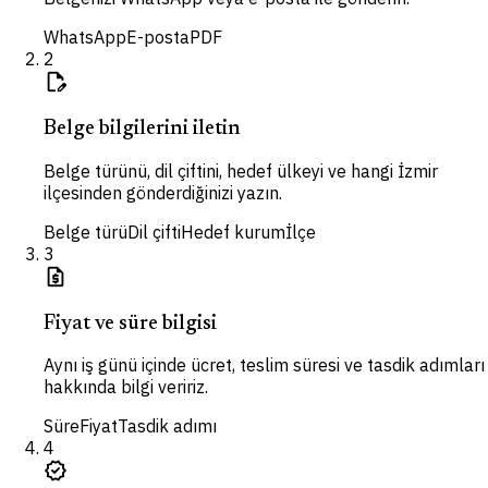
WhatsApp
E-posta
PDF
2
edit_document
Belge bilgilerini iletin
Belge türünü, dil çiftini, hedef ülkeyi ve hangi İzmir
ilçesinden gönderdiğinizi yazın.
Belge türü
Dil çifti
Hedef kurum
İlçe
3
request_quote
Fiyat ve süre bilgisi
Aynı iş günü içinde ücret, teslim süresi ve tasdik adımları
hakkında bilgi veririz.
Süre
Fiyat
Tasdik adımı
4
verified