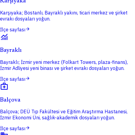
Karşıyaka
Karşıyaka; Bostanlı, Bayraklı yakını, ticari merkez ve şirket
evrakı dosyaları yoğun.
arrow_forward
İlçe sayfası
monitoring
Bayraklı
Bayraklı; İzmir yeni merkez (Folkart Towers, plaza-finans),
İzmir Adliyesi yeni binası ve şirket evrakı dosyaları yoğun.
arrow_forward
İlçe sayfası
medical_services
Balçova
Balçova; DEÜ Tıp Fakültesi ve Eğitim Araştırma Hastanesi,
İzmir Ekonomi Üni, sağlık-akademik dosyaları yoğun.
arrow_forward
İlçe sayfası