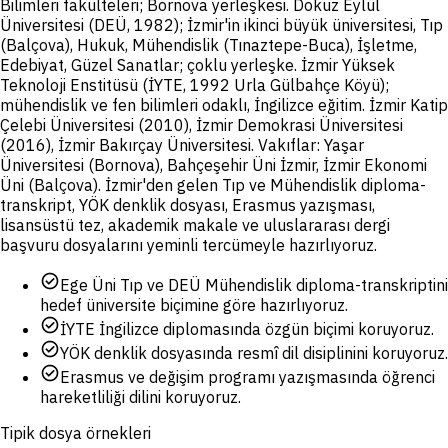
Bilimleri fakülteleri; Bornova yerleşkesi. Dokuz Eylül
Üniversitesi (DEÜ, 1982); İzmir'in ikinci büyük üniversitesi, Tıp
(Balçova), Hukuk, Mühendislik (Tınaztepe-Buca), İşletme,
Edebiyat, Güzel Sanatlar; çoklu yerleşke. İzmir Yüksek
Teknoloji Enstitüsü (İYTE, 1992 Urla Gülbahçe Köyü);
mühendislik ve fen bilimleri odaklı, İngilizce eğitim. İzmir Katip
Çelebi Üniversitesi (2010), İzmir Demokrasi Üniversitesi
(2016), İzmir Bakırçay Üniversitesi. Vakıflar: Yaşar
Üniversitesi (Bornova), Bahçeşehir Üni İzmir, İzmir Ekonomi
Üni (Balçova). İzmir'den gelen Tıp ve Mühendislik diploma-
transkript, YÖK denklik dosyası, Erasmus yazışması,
lisansüstü tez, akademik makale ve uluslararası dergi
başvuru dosyalarını yeminli tercümeyle hazırlıyoruz.
check_circle
Ege Üni Tıp ve DEÜ Mühendislik diploma-transkriptini
hedef üniversite biçimine göre hazırlıyoruz.
check_circle
İYTE İngilizce diplomasında özgün biçimi koruyoruz.
check_circle
YÖK denklik dosyasında resmî dil disiplinini koruyoruz.
check_circle
Erasmus ve değişim programı yazışmasında öğrenci
hareketliliği dilini koruyoruz.
Tipik dosya örnekleri