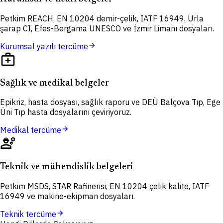
Petkim REACH, EN 10204 demir-çelik, IATF 16949, Urla
şarap CI, Efes-Bergama UNESCO ve İzmir Limanı dosyaları.
arrow_forward
Kurumsal yazılı tercüme
medical_services
Sağlık ve medikal belgeler
Epikriz, hasta dosyası, sağlık raporu ve DEÜ Balçova Tıp, Ege
Üni Tıp hasta dosyalarını çeviriyoruz.
arrow_forward
Medikal tercüme
engineering
Teknik ve mühendislik belgeleri
Petkim MSDS, STAR Rafinerisi, EN 10204 çelik kalite, IATF
16949 ve makine-ekipman dosyaları.
arrow_forward
Teknik tercüme