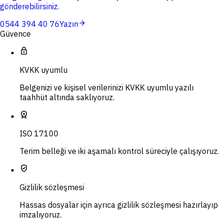
gönderebilirsiniz.
arrow_forward
0544 394 40 76
Yazın
Güvence
lock
KVKK uyumlu
Belgenizi ve kişisel verilerinizi KVKK uyumlu yazılı
taahhüt altında saklıyoruz.
workspace_premium
ISO 17100
Terim belleği ve iki aşamalı kontrol süreciyle çalışıyoruz.
verified_user
Gizlilik sözleşmesi
Hassas dosyalar için ayrıca gizlilik sözleşmesi hazırlayıp
imzalıyoruz.