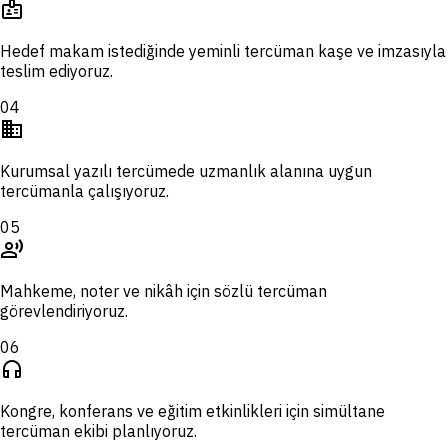
badge
Hedef makam istediğinde yeminli tercüman kaşe ve imzasıyla
teslim ediyoruz.
04
domain
Kurumsal yazılı tercümede uzmanlık alanına uygun
tercümanla çalışıyoruz.
05
record_voice_over
Mahkeme, noter ve nikâh için sözlü tercüman
görevlendiriyoruz.
06
headphones
Kongre, konferans ve eğitim etkinlikleri için simültane
tercüman ekibi planlıyoruz.