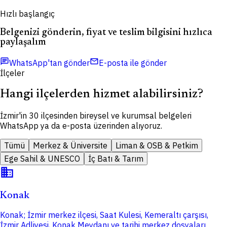
Hızlı başlangıç
Belgenizi gönderin, fiyat ve teslim bilgisini hızlıca
paylaşalım
chat
mail
WhatsApp'tan gönder
E-posta ile gönder
İlçeler
Hangi ilçelerden hizmet alabilirsiniz?
İzmir'in 30 ilçesinden bireysel ve kurumsal belgeleri
WhatsApp ya da e-posta üzerinden alıyoruz.
Tümü
Merkez & Üniversite
Liman & OSB & Petkim
Ege Sahil & UNESCO
İç Batı & Tarım
domain
Konak
Konak; İzmir merkez ilçesi, Saat Kulesi, Kemeraltı çarşısı,
İzmir Adliyesi, Konak Meydanı ve tarihi merkez dosyaları