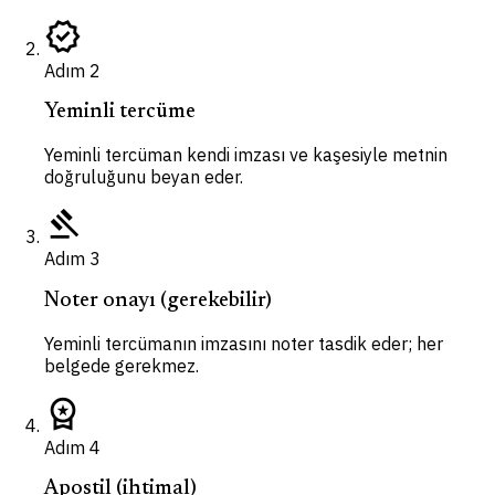
verified
Adım
2
Yeminli tercüme
Yeminli tercüman kendi imzası ve kaşesiyle metnin
doğruluğunu beyan eder.
gavel
Adım
3
Noter onayı (gerekebilir)
Yeminli tercümanın imzasını noter tasdik eder; her
belgede gerekmez.
workspace_premium
Adım
4
Apostil (ihtimal)