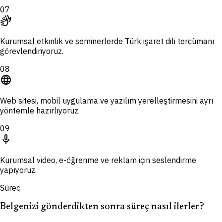
07
sign_language
Kurumsal etkinlik ve seminerlerde Türk işaret dili tercümanı
görevlendiriyoruz.
08
language
Web sitesi, mobil uygulama ve yazılım yerelleştirmesini ayrı
yöntemle hazırlıyoruz.
09
mic
Kurumsal video, e-öğrenme ve reklam için seslendirme
yapıyoruz.
Süreç
Belgenizi gönderdikten sonra süreç nasıl ilerler?