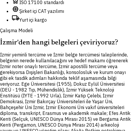
workspace_premium
ISO 17100 standardı
memory
Şirket içi CAT yazılımı
local_shipping
Yurt içi kargo
Çalışma Modeli
İzmir'den hangi belgeleri çeviriyoruz?
İ
zmir yeminli tercüme ve İzmir belge tercümesi taleplerinde,
belgenin nerede kullanılacağını ve hedef makamı öğrenerek
İzmir noter onaylı tercüme, İzmir apostilli tercüme veya
gerekiyorsa Dışişleri Bakanlığı, konsolosluk ve kurum onayı
gibi ek tasdik adımları hakkında teklif aşamasında bilgi
veriyoruz. Ege Üniversitesi (1955), Dokuz Eylül Üniversitesi
(DEÜ - 1982 Tıp, Mühendislik), İzmir Yüksek Teknoloji
Enstitüsü (İYTE - 1992 Urla), İzmir Katip Çelebi, İzmir
Demokrasi, İzmir Bakırçay Üniversiteleri ile Yaşar Üni,
Bahçeşehir Üni İzmir, İzmir Ekonomi Üni vakıf üniversiteleri
diploma, transkript, Erasmus ve akademik makale; Efes Antik
Kenti (Selçuk, UNESCO Dünya Mirası 2015) ve Bergama Antik
Kenti (Pergamon, UNESCO Dünya Mirası 2014) arkeoloji
yayını ve UNESCO yönetim planı; Aliağa Petkim petrokimya