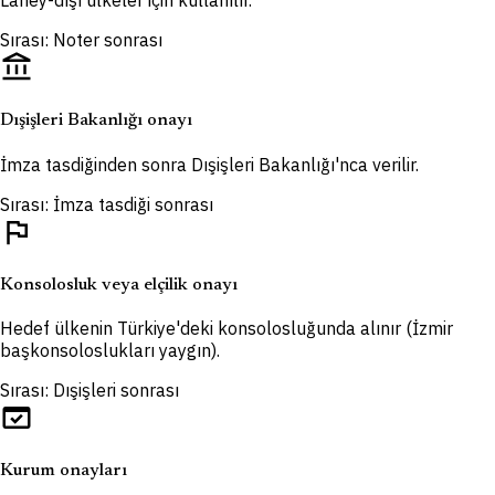
Lahey-dışı ülkeler için kullanılır.
Sırası: Noter sonrası
account_balance
Dışişleri Bakanlığı onayı
İmza tasdiğinden sonra Dışişleri Bakanlığı'nca verilir.
Sırası: İmza tasdiği sonrası
flag
Konsolosluk veya elçilik onayı
Hedef ülkenin Türkiye'deki konsolosluğunda alınır (İzmir
başkonsoloslukları yaygın).
Sırası: Dışişleri sonrası
domain_verification
Kurum onayları