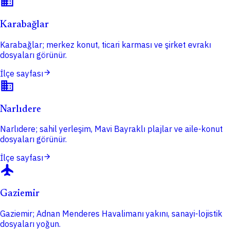
domain
Karabağlar
Karabağlar; merkez konut, ticari karması ve şirket evrakı
dosyaları görünür.
arrow_forward
İlçe sayfası
domain
Narlıdere
Narlıdere; sahil yerleşim, Mavi Bayraklı plajlar ve aile-konut
dosyaları görünür.
arrow_forward
İlçe sayfası
flight
Gaziemir
Gaziemir; Adnan Menderes Havalimanı yakını, sanayi-lojistik
dosyaları yoğun.