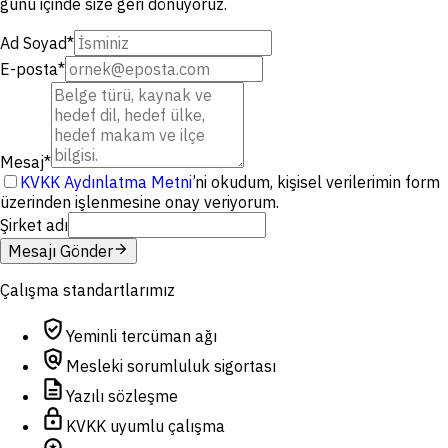
günü içinde size geri dönüyoruz.
Ad Soyad
*
E-posta
*
Mesaj
*
KVKK Aydınlatma Metni
’ni okudum, kişisel verilerimin form
üzerinden işlenmesine onay veriyorum.
Şirket adı
arrow_forward
Mesajı Gönder
Çalışma standartlarımız
verified_user
Yeminli tercüman ağı
policy
Mesleki sorumluluk sigortası
description
Yazılı sözleşme
lock
KVKK uyumlu çalışma