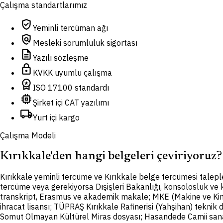
Çalışma standartlarımız
verified_user
Yeminli tercüman ağı
policy
Mesleki sorumluluk sigortası
description
Yazılı sözleşme
lock
KVKK uyumlu çalışma
workspace_premium
ISO 17100 standardı
memory
Şirket içi CAT yazılımı
local_shipping
Yurt içi kargo
Çalışma Modeli
Kırıkkale'den hangi belgeleri çeviriyoruz?
K
ırıkkale yeminli tercüme ve Kırıkkale belge tercümesi talepl
tercüme veya gerekiyorsa Dışişleri Bakanlığı, konsolosluk ve k
transkript, Erasmus ve akademik makale; MKE (Makine ve Kim
ihracat lisansı; TÜPRAŞ Kırıkkale Rafinerisi (Yahşihan) tekni
Somut Olmayan Kültürel Miras dosyası; Hasandede Camii sanat ta