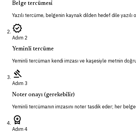
Belge tercümesi
Yazılı tercüme, belgenin kaynak dilden hedef dile yazılı ol
verified
Adım
2
Yeminli tercüme
Yeminli tercüman kendi imzası ve kaşesiyle metnin doğr
gavel
Adım
3
Noter onayı (gerekebilir)
Yeminli tercümanın imzasını noter tasdik eder; her bel
workspace_premium
Adım
4