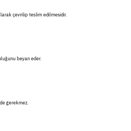
arak çevrilip teslim edilmesidir.
uluğunu beyan eder.
gede gerekmez.