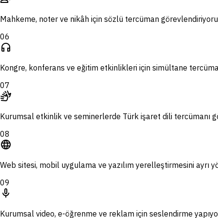
Mahkeme, noter ve nikâh için sözlü tercüman görevlendiriyoru
06
headphones
Kongre, konferans ve eğitim etkinlikleri için simültane tercüma
07
sign_language
Kurumsal etkinlik ve seminerlerde Türk işaret dili tercümanı g
08
language
Web sitesi, mobil uygulama ve yazılım yerelleştirmesini ayrı y
09
mic
Kurumsal video, e-öğrenme ve reklam için seslendirme yapıyo