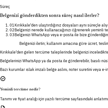
Süreç
Belgenizi gönderdikten sonra süreç nasıl ilerler?
01
Kırıkkale'den ulaştırdığınız dosyaları aynı süreçle alı
02
Belgenizi nerede kullanacağınızı öğrenerek yeminli t
03
Belgenizi WhatsApp veya e-posta ile bize gönderdiğiniz
Belgenizi iletin; kullanım amacına göre ücret, tesli
Kırıkkale'den gelen tercüme taleplerinde belgenizi inceledikt
Belgelerinizi WhatsApp ya da posta ile gönderebilir, basılı nüsha
Bazı kurumlar ıslak imzalı belge aslını, noter suretini veya e-im
verified
Yeminli tercüme nedir?
Tanımı ve fiyat aralığı için yazılı tercüme sayfasındaki anlatımı 