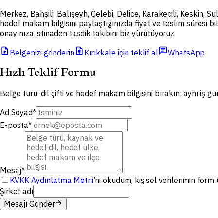
Merkez, Bahşili, Balışeyh, Çelebi, Delice, Karakeçili, Keskin, 
hedef makam bilgisini paylaştığınızda fiyat ve teslim süresi bil
onayınıza istinaden tasdik takibini biz yürütüyoruz.
upload_file
request_quote
chat
Belgenizi gönderin
Kırıkkale için teklif al
WhatsApp
Hızlı Teklif Formu
Belge türü, dil çifti ve hedef makam bilgisini bırakın; aynı iş g
Ad Soyad
*
E-posta
*
Mesaj
*
KVKK Aydınlatma Metni
’ni okudum, kişisel verilerimin for
Şirket adı
arrow_forward
Mesajı Gönder