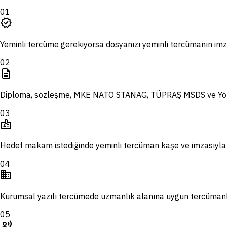
01
verified
Yeminli tercüme gerekiyorsa dosyanızı yeminli tercümanın imza
02
description
Diploma, sözleşme, MKE NATO STANAG, TÜPRAŞ MSDS ve Yörük 
03
badge
Hedef makam istediğinde yeminli tercüman kaşe ve imzasıyla 
04
domain
Kurumsal yazılı tercümede uzmanlık alanına uygun tercümanla
05
record_voice_over