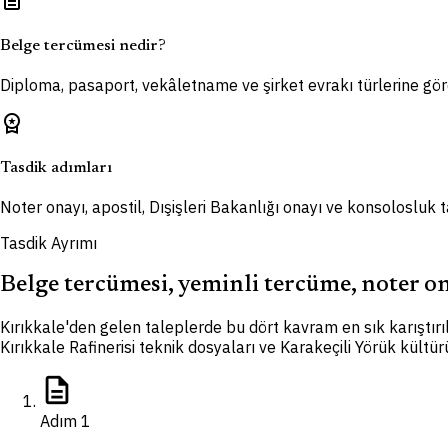
description
Belge tercümesi nedir?
Diploma, pasaport, vekâletname ve şirket evrakı türlerine göre
workspace_premium
Tasdik adımları
Noter onayı, apostil, Dışişleri Bakanlığı onayı ve konsolosluk
Tasdik Ayrımı
Belge tercümesi, yeminli tercüme, noter ona
Kırıkkale'den gelen taleplerde bu dört kavram en sık karıştı
Kırıkkale Rafinerisi teknik dosyaları ve Karakeçili Yörük kül
description
Adım
1