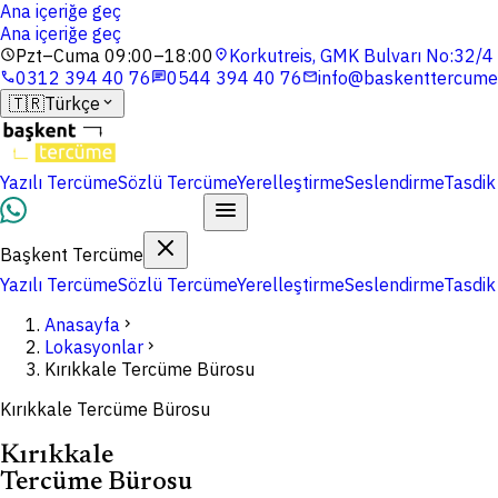
Ana içeriğe geç
Ana içeriğe geç
Pzt–Cuma 09:00–18:00
Korkutreis, GMK Bulvarı No:32/
schedule
location_on
0312 394 40 76
0544 394 40 76
info@baskenttercume
phone
chat
mail
🇹🇷
Türkçe
expand_more
Yazılı Tercüme
Sözlü Tercüme
Yerelleştirme
Seslendirme
Tasdik
Dosyalarınızı Yükleyin
Başkent Tercüme
Yazılı Tercüme
Sözlü Tercüme
Yerelleştirme
Seslendirme
Tasdik
Anasayfa
chevron_right
Lokasyonlar
chevron_right
Kırıkkale Tercüme Bürosu
Kırıkkale Tercüme Bürosu
Kırıkkale
Tercüme Bürosu