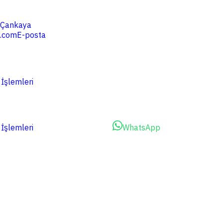
4 Çankaya
.com
E-posta
 İşlemleri
 İşlemleri
Dosyalarınızı Yükleyin
WhatsApp