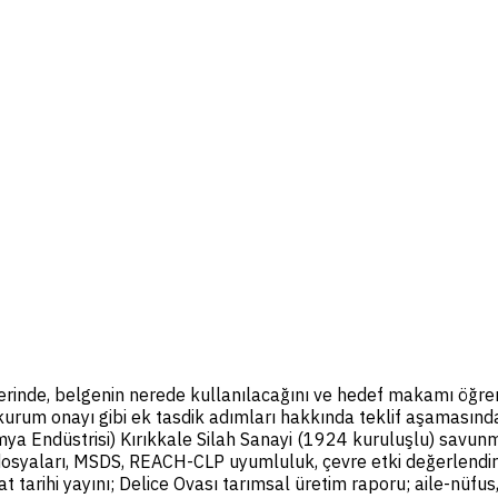
erinde, belgenin nerede kullanılacağını ve hedef makamı öğrene
urum onayı gibi ek tasdik adımları hakkında teklif aşamasında 
ya Endüstrisi) Kırıkkale Silah Sanayi (1924 kuruluşlu) savu
k dosyaları, MSDS, REACH-CLP uyumluluk, çevre etki değerlendi
rihi yayını; Delice Ovası tarımsal üretim raporu; aile-nüfus, 