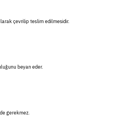
arak çevrilip teslim edilmesidir.
uluğunu beyan eder.
gede gerekmez.