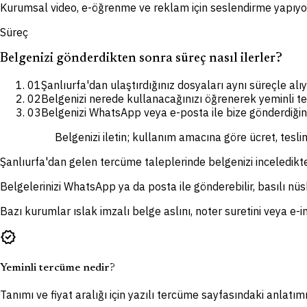
Kurumsal video, e-öğrenme ve reklam için seslendirme yapıyo
Süreç
Belgenizi gönderdikten sonra süreç nasıl ilerler?
01
Şanlıurfa'dan ulaştırdığınız dosyaları aynı süreçle alı
02
Belgenizi nerede kullanacağınızı öğrenerek yeminli t
03
Belgenizi WhatsApp veya e-posta ile bize gönderdiğiniz
Belgenizi iletin; kullanım amacına göre ücret, tesli
Şanlıurfa'dan gelen tercüme taleplerinde belgenizi inceledikt
Belgelerinizi WhatsApp ya da posta ile gönderebilir, basılı nüsha
Bazı kurumlar ıslak imzalı belge aslını, noter suretini veya e-im
verified
Yeminli tercüme nedir?
Tanımı ve fiyat aralığı için yazılı tercüme sayfasındaki anlatımı 