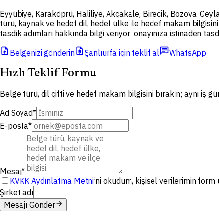
Eyyübiye, Karaköprü, Haliliye, Akçakale, Birecik, Bozova, Ceyl
türü, kaynak ve hedef dil, hedef ülke ile hedef makam bilgisini 
tasdik adımları hakkında bilgi veriyor; onayınıza istinaden tasd
upload_file
request_quote
chat
Belgenizi gönderin
Şanlıurfa için teklif al
WhatsApp
Hızlı Teklif Formu
Belge türü, dil çifti ve hedef makam bilgisini bırakın; aynı iş g
Ad Soyad
*
E-posta
*
Mesaj
*
KVKK Aydınlatma Metni
’ni okudum, kişisel verilerimin for
Şirket adı
arrow_forward
Mesajı Gönder