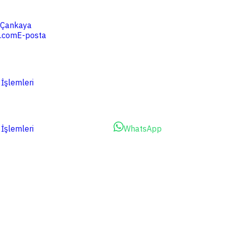
4 Çankaya
.com
E-posta
 İşlemleri
 İşlemleri
Dosyalarınızı Yükleyin
WhatsApp