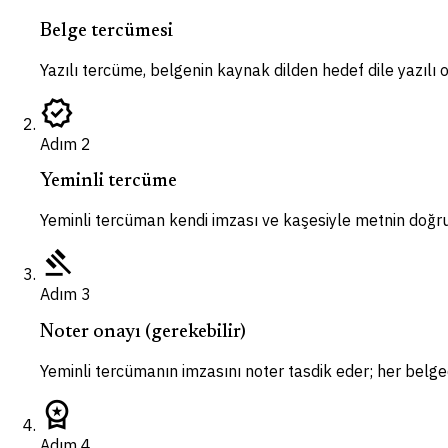
Belge tercümesi
Yazılı tercüme, belgenin kaynak dilden hedef dile yazılı ol
verified
Adım
2
Yeminli tercüme
Yeminli tercüman kendi imzası ve kaşesiyle metnin doğr
gavel
Adım
3
Noter onayı (gerekebilir)
Yeminli tercümanın imzasını noter tasdik eder; her bel
workspace_premium
Adım
4