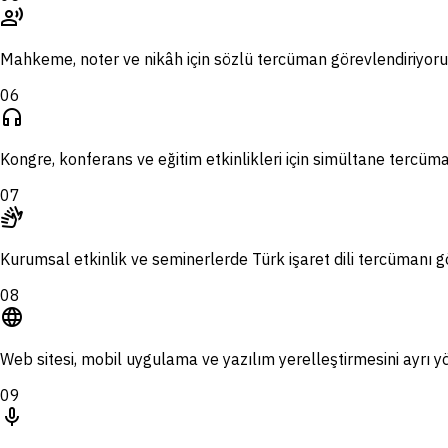
record_voice_over
Mahkeme, noter ve nikâh için sözlü tercüman görevlendiriyoru
06
headphones
Kongre, konferans ve eğitim etkinlikleri için simültane tercüma
07
sign_language
Kurumsal etkinlik ve seminerlerde Türk işaret dili tercümanı g
08
language
Web sitesi, mobil uygulama ve yazılım yerelleştirmesini ayrı y
09
mic