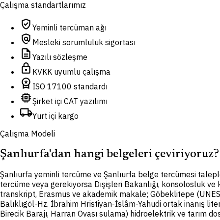
Çalışma standartlarımız
verified_user
Yeminli tercüman ağı
policy
Mesleki sorumluluk sigortası
description
Yazılı sözleşme
lock
KVKK uyumlu çalışma
workspace_premium
ISO 17100 standardı
memory
Şirket içi CAT yazılımı
local_shipping
Yurt içi kargo
Çalışma Modeli
Şanlıurfa'dan hangi belgeleri çeviriyoruz?
Ş
anlıurfa yeminli tercüme ve Şanlıurfa belge tercümesi talepl
tercüme veya gerekiyorsa Dışişleri Bakanlığı, konsolosluk ve 
transkript, Erasmus ve akademik makale; Göbeklitepe (UNES
Balıklıgöl-Hz. İbrahim Hristiyan-İslâm-Yahudi ortak inanış lite
Birecik Barajı, Harran Ovası sulama) hidroelektrik ve tarım dosy