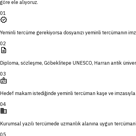
göre ele alıyoruz.
01
verified
Yeminli tercüme gerekiyorsa dosyanızı yeminli tercümanın imza
02
description
Diploma, sözleşme, Göbeklitepe UNESCO, Harran antik üniversit
03
badge
Hedef makam istediğinde yeminli tercüman kaşe ve imzasıyla 
04
domain
Kurumsal yazılı tercümede uzmanlık alanına uygun tercümanla
05