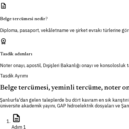
description
Belge tercümesi nedir?
Diploma, pasaport, vekâletname ve şirket evrakı türlerine göre
workspace_premium
Tasdik adımları
Noter onayı, apostil, Dışişleri Bakanlığı onayı ve konsolosluk
Tasdik Ayrımı
Belge tercümesi, yeminli tercüme, noter ona
Şanlıurfa'dan gelen taleplerde bu dört kavram en sık karıştı
üniversite akademik yayını, GAP hidroelektrik dosyaları ve Şanlı
description
Adım
1