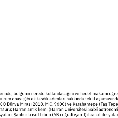
erinde, belgenin nerede kullanılacağını ve hedef makamı öğren
kurum onayı gibi ek tasdik adımları hakkında teklif aşamasında
CO Dünya Mirası 2018, M.Ö. 9600) ve Karahantepe (Taş Tepe
ratürü; Harran antik kenti (Harran Üniversitesi, Sabiî astronom
aları; Şanlıurfa isot biberi (AB coğrafi işaret) ihracat dosyalar