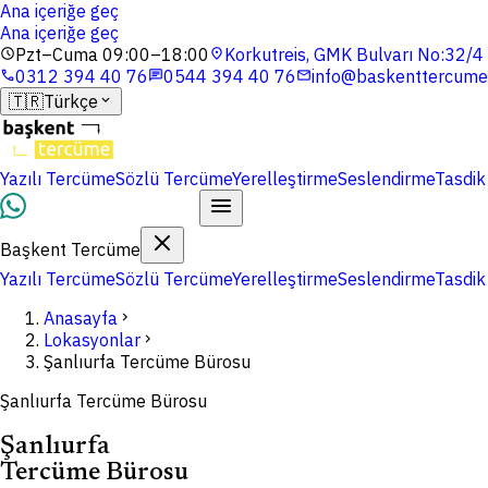
Ana içeriğe geç
Ana içeriğe geç
Pzt–Cuma 09:00–18:00
Korkutreis, GMK Bulvarı No:32/
schedule
location_on
0312 394 40 76
0544 394 40 76
info@baskenttercume
phone
chat
mail
🇹🇷
Türkçe
expand_more
Yazılı Tercüme
Sözlü Tercüme
Yerelleştirme
Seslendirme
Tasdik
Dosyalarınızı Yükleyin
Başkent Tercüme
Yazılı Tercüme
Sözlü Tercüme
Yerelleştirme
Seslendirme
Tasdik
Anasayfa
chevron_right
Lokasyonlar
chevron_right
Şanlıurfa Tercüme Bürosu
Şanlıurfa Tercüme Bürosu
Şanlıurfa
Tercüme Bürosu