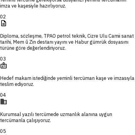
imza ve kaşesiyle hazırlıyoruz.
02
description
Diploma, sözleşme, TPAO petrol teknik, Cizre Ulu Camii sanat
tarihi, Mem û Zin destanı yayını ve Habur gümrük dosyasını
türüne göre değerlendiriyoruz.
03
badge
Hedef makam istediğinde yeminli tercüman kaşe ve imzasıyla
teslim ediyoruz.
04
domain
Kurumsal yazılı tercümede uzmanlık alanına uygun
tercümanla çalışıyoruz.
05