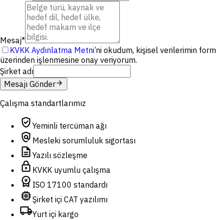
Mesaj
*
KVKK Aydınlatma Metni
’ni okudum, kişisel verilerimin form
üzerinden işlenmesine onay veriyorum.
Şirket adı
arrow_forward
Mesajı Gönder
Çalışma standartlarımız
verified_user
Yeminli tercüman ağı
policy
Mesleki sorumluluk sigortası
description
Yazılı sözleşme
lock
KVKK uyumlu çalışma
workspace_premium
ISO 17100 standardı
memory
Şirket içi CAT yazılımı
local_shipping
Yurt içi kargo