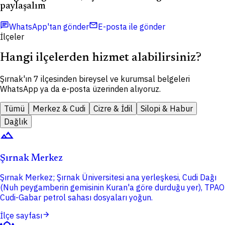
paylaşalım
chat
mail
WhatsApp'tan gönder
E-posta ile gönder
İlçeler
Hangi ilçelerden hizmet alabilirsiniz?
Şırnak'ın 7 ilçesinden bireysel ve kurumsal belgeleri
WhatsApp ya da e-posta üzerinden alıyoruz.
Tümü
Merkez & Cudi
Cizre & İdil
Silopi & Habur
Dağlık
terrain
Şırnak Merkez
Şırnak Merkez; Şırnak Üniversitesi ana yerleşkesi, Cudi Dağı
(Nuh peygamberin gemisinin Kuran'a göre durduğu yer), TPAO
Cudi-Gabar petrol sahası dosyaları yoğun.
arrow_forward
İlçe sayfası