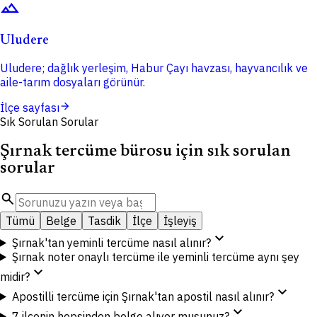
terrain
Uludere
Uludere; dağlık yerleşim, Habur Çayı havzası, hayvancılık ve
aile-tarım dosyaları görünür.
arrow_forward
İlçe sayfası
Sık Sorulan Sorular
Şırnak tercüme bürosu için sık sorulan
sorular
search
Tümü
Belge
Tasdik
İlçe
İşleyiş
expand_more
Şırnak'tan yeminli tercüme nasıl alınır?
Şırnak noter onaylı tercüme ile yeminli tercüme aynı şey
expand_more
midir?
expand_more
Apostilli tercüme için Şırnak'tan apostil nasıl alınır?
expand_more
7 ilçenin hepsinden belge alıyor musunuz?