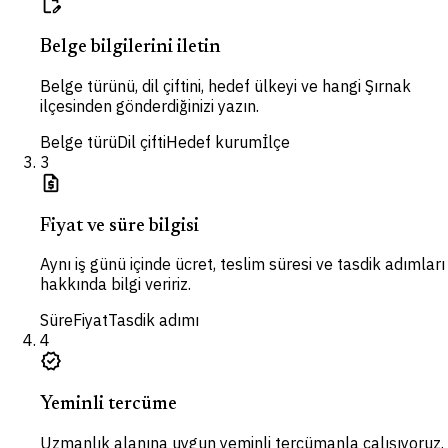
edit_document
Belge bilgilerini iletin
Belge türünü, dil çiftini, hedef ülkeyi ve hangi Şırnak
ilçesinden gönderdiğinizi yazın.
Belge türü
Dil çifti
Hedef kurum
İlçe
3
request_quote
Fiyat ve süre bilgisi
Aynı iş günü içinde ücret, teslim süresi ve tasdik adımları
hakkında bilgi veririz.
Süre
Fiyat
Tasdik adımı
4
verified
Yeminli tercüme
Uzmanlık alanına uygun yeminli tercümanla çalışıyoruz.