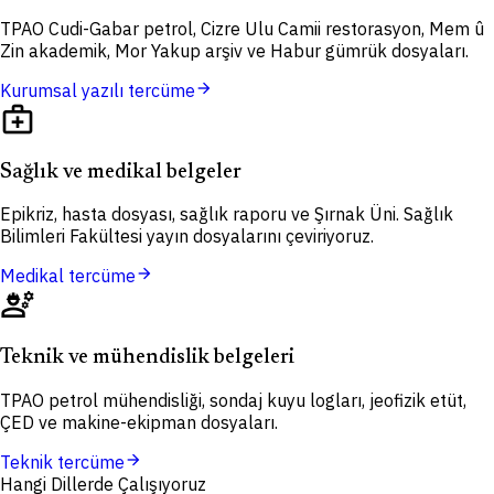
TPAO Cudi-Gabar petrol, Cizre Ulu Camii restorasyon, Mem û
Zin akademik, Mor Yakup arşiv ve Habur gümrük dosyaları.
arrow_forward
Kurumsal yazılı tercüme
medical_services
Sağlık ve medikal belgeler
Epikriz, hasta dosyası, sağlık raporu ve Şırnak Üni. Sağlık
Bilimleri Fakültesi yayın dosyalarını çeviriyoruz.
arrow_forward
Medikal tercüme
engineering
Teknik ve mühendislik belgeleri
TPAO petrol mühendisliği, sondaj kuyu logları, jeofizik etüt,
ÇED ve makine-ekipman dosyaları.
arrow_forward
Teknik tercüme
Hangi Dillerde Çalışıyoruz