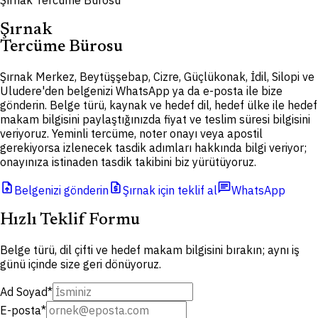
Şırnak Tercüme Bürosu
Şırnak
Tercüme Bürosu
Şırnak Merkez, Beytüşşebap, Cizre, Güçlükonak, İdil, Silopi ve
Uludere'den belgenizi WhatsApp ya da e-posta ile bize
gönderin. Belge türü, kaynak ve hedef dil, hedef ülke ile hedef
makam bilgisini paylaştığınızda fiyat ve teslim süresi bilgisini
veriyoruz. Yeminli tercüme, noter onayı veya apostil
gerekiyorsa izlenecek tasdik adımları hakkında bilgi veriyor;
onayınıza istinaden tasdik takibini biz yürütüyoruz.
upload_file
request_quote
chat
Belgenizi gönderin
Şırnak için teklif al
WhatsApp
Hızlı Teklif Formu
Belge türü, dil çifti ve hedef makam bilgisini bırakın; aynı iş
günü içinde size geri dönüyoruz.
Ad Soyad
*
E-posta
*