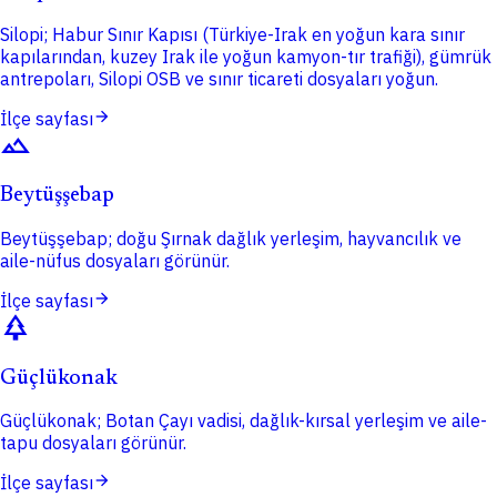
Silopi; Habur Sınır Kapısı (Türkiye-Irak en yoğun kara sınır
kapılarından, kuzey Irak ile yoğun kamyon-tır trafiği), gümrük
antrepoları, Silopi OSB ve sınır ticareti dosyaları yoğun.
arrow_forward
İlçe sayfası
terrain
Beytüşşebap
Beytüşşebap; doğu Şırnak dağlık yerleşim, hayvancılık ve
aile-nüfus dosyaları görünür.
arrow_forward
İlçe sayfası
park
Güçlükonak
Güçlükonak; Botan Çayı vadisi, dağlık-kırsal yerleşim ve aile-
tapu dosyaları görünür.
arrow_forward
İlçe sayfası