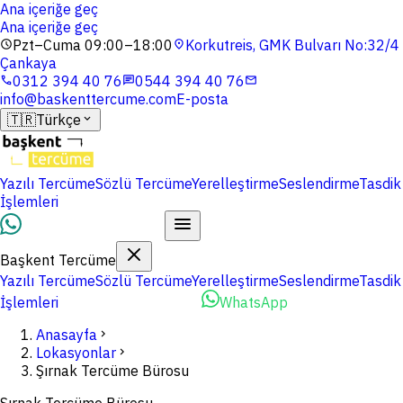
Ana içeriğe geç
Ana içeriğe geç
Pzt–Cuma 09:00–18:00
Korkutreis, GMK Bulvarı No:32/4
schedule
location_on
Çankaya
0312 394 40 76
0544 394 40 76
phone
chat
mail
info@baskenttercume.com
E-posta
🇹🇷
Türkçe
expand_more
Yazılı Tercüme
Sözlü Tercüme
Yerelleştirme
Seslendirme
Tasdik
İşlemleri
Dosyalarınızı Yükleyin
Başkent Tercüme
Yazılı Tercüme
Sözlü Tercüme
Yerelleştirme
Seslendirme
Tasdik
İşlemleri
Dosyalarınızı Yükleyin
WhatsApp
Anasayfa
chevron_right
Lokasyonlar
chevron_right
Şırnak Tercüme Bürosu