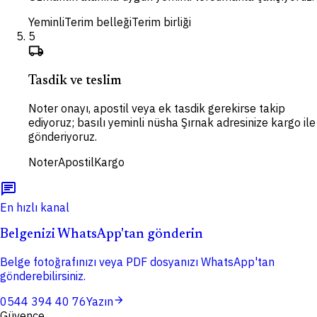
Yeminli
Terim belleği
Terim birliği
5
local_shipping
Tasdik ve teslim
Noter onayı, apostil veya ek tasdik gerekirse takip
ediyoruz; basılı yeminli nüsha Şırnak adresinize kargo ile
gönderiyoruz.
Noter
Apostil
Kargo
chat
En hızlı kanal
Belgenizi WhatsApp'tan gönderin
Belge fotoğrafınızı veya PDF dosyanızı WhatsApp'tan
gönderebilirsiniz.
arrow_forward
0544 394 40 76
Yazın
Güvence