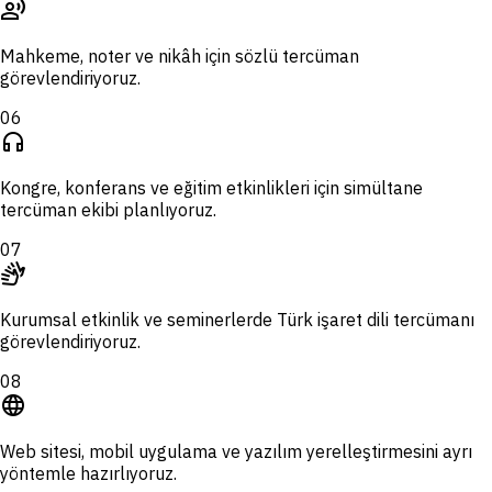
record_voice_over
Mahkeme, noter ve nikâh için sözlü tercüman
görevlendiriyoruz.
06
headphones
Kongre, konferans ve eğitim etkinlikleri için simültane
tercüman ekibi planlıyoruz.
07
sign_language
Kurumsal etkinlik ve seminerlerde Türk işaret dili tercümanı
görevlendiriyoruz.
08
language
Web sitesi, mobil uygulama ve yazılım yerelleştirmesini ayrı
yöntemle hazırlıyoruz.