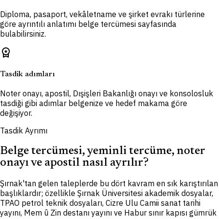
Diploma, pasaport, vekâletname ve şirket evrakı türlerine
göre ayrıntılı anlatımı belge tercümesi sayfasında
bulabilirsiniz.
workspace_premium
Tasdik adımları
Noter onayı, apostil, Dışişleri Bakanlığı onayı ve konsolosluk
tasdiği gibi adımlar belgenize ve hedef makama göre
değişiyor.
Tasdik Ayrımı
Belge tercümesi, yeminli tercüme, noter
onayı ve apostil nasıl ayrılır?
Şırnak'tan gelen taleplerde bu dört kavram en sık karıştırılan
başlıklardır; özellikle Şırnak Üniversitesi akademik dosyalar,
TPAO petrol teknik dosyaları, Cizre Ulu Camii sanat tarihi
yayını, Mem û Zin destanı yayını ve Habur sınır kapısı gümrük