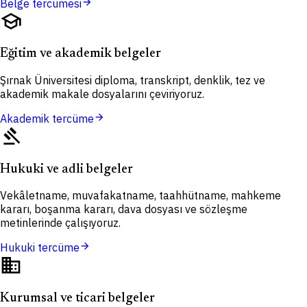
arrow_forward
Belge tercümesi
school
Eğitim ve akademik belgeler
Şırnak Üniversitesi diploma, transkript, denklik, tez ve
akademik makale dosyalarını çeviriyoruz.
arrow_forward
Akademik tercüme
gavel
Hukuki ve adli belgeler
Vekâletname, muvafakatname, taahhütname, mahkeme
kararı, boşanma kararı, dava dosyası ve sözleşme
metinlerinde çalışıyoruz.
arrow_forward
Hukuki tercüme
domain
Kurumsal ve ticari belgeler