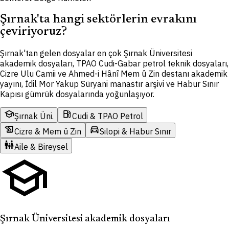
Şırnak'ta hangi sektörlerin evrakını
çeviriyoruz?
Şırnak'tan gelen dosyalar en çok Şırnak Üniversitesi
akademik dosyaları, TPAO Cudi-Gabar petrol teknik dosyaları,
Cizre Ulu Camii ve Ahmed-i Hânî Mem û Zin destanı akademik
yayını, İdil Mor Yakup Süryani manastır arşivi ve Habur Sınır
Kapısı gümrük dosyalarında yoğunlaşıyor.
school
local_gas_station
Şırnak Üni.
Cudi & TPAO Petrol
history_edu
directions_car
Cizre & Mem û Zin
Silopi & Habur Sınır
family_restroom
Aile & Bireysel
school
Şırnak Üniversitesi akademik dosyaları