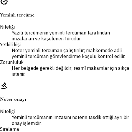
verified
Yeminli tercüme
Niteliği
Yazılı tercümenin yeminli tercüman tarafından
imzalanan ve kaşelenen türüdür.
Yetkili kişi
Noter yeminli tercüman çalıştırılır; mahkemede adli
yeminli tercüman görevlendirme koşulu kontrol edilir.
Zorunluluk
Her belgede gerekli değildir; resmî makamlar için sıkça
istenir.
gavel
Noter onayı
Niteliği
Yeminli tercümanın imzasını noterin tasdik ettiği ayrı bir
onay işlemidir.
Sıralama