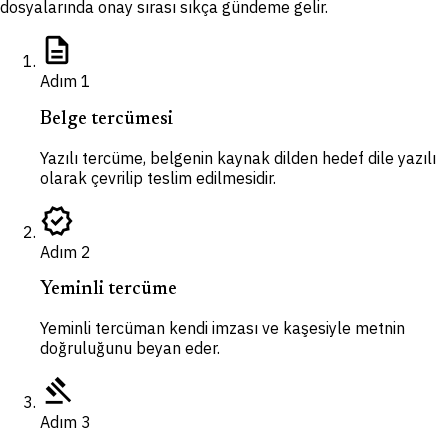
dosyalarında onay sırası sıkça gündeme gelir.
description
Adım
1
Belge tercümesi
Yazılı tercüme, belgenin kaynak dilden hedef dile yazılı
olarak çevrilip teslim edilmesidir.
verified
Adım
2
Yeminli tercüme
Yeminli tercüman kendi imzası ve kaşesiyle metnin
doğruluğunu beyan eder.
gavel
Adım
3