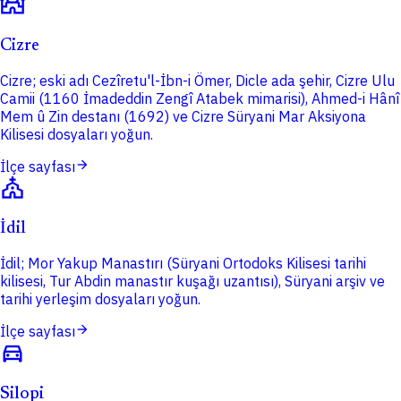
mosque
Cizre
Cizre; eski adı Cezîretu'l-İbn-i Ömer, Dicle ada şehir, Cizre Ulu
Camii (1160 İmadeddin Zengî Atabek mimarisi), Ahmed-i Hânî
Mem û Zin destanı (1692) ve Cizre Süryani Mar Aksiyona
Kilisesi dosyaları yoğun.
arrow_forward
İlçe sayfası
church
İdil
İdil; Mor Yakup Manastırı (Süryani Ortodoks Kilisesi tarihi
kilisesi, Tur Abdin manastır kuşağı uzantısı), Süryani arşiv ve
tarihi yerleşim dosyaları yoğun.
arrow_forward
İlçe sayfası
directions_car
Silopi