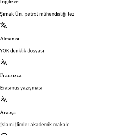
İngilizce
Şırnak Üni. petrol mühendisliği tez
translate
Almanca
YÖK denklik dosyası
translate
Fransızca
Erasmus yazışması
translate
Arapça
İslami İlimler akademik makale