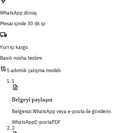
bolt
WhatsApp dönüş
Mesai içinde 30 dk içi
local_shipping
Yurt içi kargo
Basılı nüsha teslimi
route
5 adımlık çalışma modeli
1
upload_file
Belgeyi paylaşın
Belgenizi WhatsApp veya e-posta ile gönderin.
WhatsApp
E-posta
PDF
2