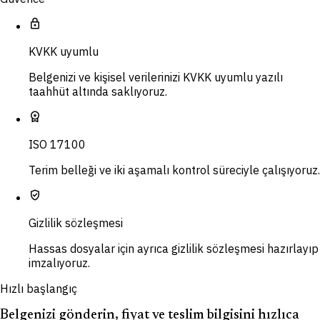
lock
KVKK uyumlu
Belgenizi ve kişisel verilerinizi KVKK uyumlu yazılı
taahhüt altında saklıyoruz.
workspace_premium
ISO 17100
Terim belleği ve iki aşamalı kontrol süreciyle çalışıyoruz.
verified_user
Gizlilik sözleşmesi
Hassas dosyalar için ayrıca gizlilik sözleşmesi hazırlayıp
imzalıyoruz.
Hızlı başlangıç
Belgenizi gönderin, fiyat ve teslim bilgisini hızlıca