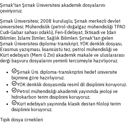
Şırnak'tan Şırnak Üniversitesi akademik dosyalarını
çeviriyoruz.
Şırnak Üniversitesi; 2008 kuruluşlu, Şırnak merkezli devlet
üniversitesi; Mühendislik (petrol-doğalgaz mühendisliği TPAO
Cudi-Gabar sahası odaklı), Fen-Edebiyat, İktisadi ve İdari
Bilimler, İslami İlimler, Sağlık Bilimleri. Şırnak'tan gelen
Şırnak Üniversitesi diploma-transkript, YÖK denklik dosyası,
Erasmus yazışması, lisansüstü tez, petrol mühendisliği ve
Kürt edebiyatı (Mem û Zin) akademik makale ve uluslararası
dergi başvuru dosyalarını yeminli tercümeyle hazırlıyoruz.
check_circle
Şırnak Üni. diploma-transkriptini hedef üniversite
biçimine göre hazırlıyoruz.
check_circle
YÖK denklik dosyasında resmî dil disiplinini koruyoruz.
check_circle
Petrol mühendisliği akademik yayınında jeoloji ve
hidrokarbon terim disiplinini koruyoruz.
check_circle
Kürt edebiyatı yayınında klasik destan filoloji terim
disiplinini koruyoruz.
Tipik dosya örnekleri