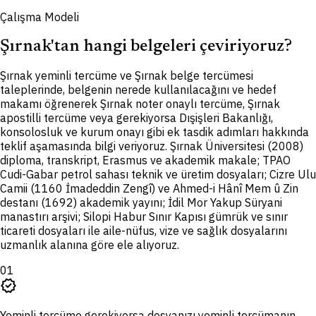
Çalışma Modeli
Şırnak'tan hangi belgeleri çeviriyoruz?
Ş
ırnak yeminli tercüme ve Şırnak belge tercümesi
taleplerinde, belgenin nerede kullanılacağını ve hedef
makamı öğrenerek Şırnak noter onaylı tercüme, Şırnak
apostilli tercüme veya gerekiyorsa Dışişleri Bakanlığı,
konsolosluk ve kurum onayı gibi ek tasdik adımları hakkında
teklif aşamasında bilgi veriyoruz. Şırnak Üniversitesi (2008)
diploma, transkript, Erasmus ve akademik makale; TPAO
Cudi-Gabar petrol sahası teknik ve üretim dosyaları; Cizre Ulu
Camii (1160 İmadeddin Zengî) ve Ahmed-i Hânî Mem û Zin
destanı (1692) akademik yayını; İdil Mor Yakup Süryani
manastırı arşivi; Silopi Habur Sınır Kapısı gümrük ve sınır
ticareti dosyaları ile aile-nüfus, vize ve sağlık dosyalarını
uzmanlık alanına göre ele alıyoruz.
01
verified
Yeminli tercüme gerekiyorsa dosyanızı yeminli tercümanın