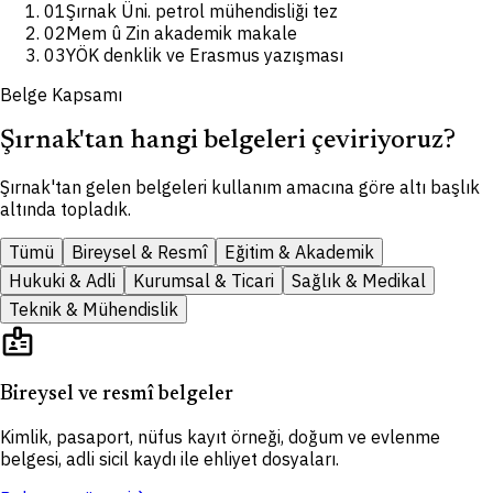
01
Şırnak Üni. petrol mühendisliği tez
02
Mem û Zin akademik makale
03
YÖK denklik ve Erasmus yazışması
Belge Kapsamı
Şırnak'tan hangi belgeleri çeviriyoruz?
Şırnak'tan gelen belgeleri kullanım amacına göre altı başlık
altında topladık.
Tümü
Bireysel & Resmî
Eğitim & Akademik
Hukuki & Adli
Kurumsal & Ticari
Sağlık & Medikal
Teknik & Mühendislik
badge
Bireysel ve resmî belgeler
Kimlik, pasaport, nüfus kayıt örneği, doğum ve evlenme
belgesi, adli sicil kaydı ile ehliyet dosyaları.