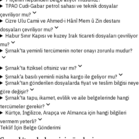
TPAO Cudi-Gabar petrol sahası ve teknik dosyalar
expand_more
çevriliyor mu?
Cizre Ulu Camii ve Ahmed-i Hânî Mem û Zin destanı
expand_more
dosyaları çevriliyor mu?
Habur Sınır Kapısı ve kuzey Irak ticareti dosyaları çevriliyor
expand_more
mu?
Şırnak'ta yeminli tercümenin noter onayı zorunlu mudur?
expand_more
expand_more
Şırnak'ta fiziksel ofisiniz var mı?
expand_more
Şırnak'a basılı yeminli nüsha kargo ile geliyor mu?
Şırnak'tan gönderilen dosyalarda fiyat ve teslim bilgisi neye
expand_more
göre değişir?
Şırnak'ta tapu, ikamet, evlilik ve aile belgelerinde hangi
expand_more
tercümeler gerekir?
Kürtçe, İngilizce, Arapça ve Almanca için hangi bilgileri
expand_more
vermem yeterli?
Teklif İçin Belge Gönderimi