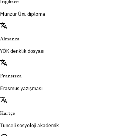
İngilizce
Munzur Üni. diploma
translate
Almanca
YÖK denklik dosyası
translate
Fransızca
Erasmus yazışması
translate
Kürtçe
Tunceli sosyoloji akademik