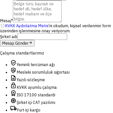
Mesaj
*
KVKK Aydınlatma Metni
’ni okudum, kişisel verilerimin form
üzerinden işlenmesine onay veriyorum.
Şirket adı
arrow_forward
Mesajı Gönder
Çalışma standartlarımız
verified_user
Yeminli tercüman ağı
policy
Mesleki sorumluluk sigortası
description
Yazılı sözleşme
lock
KVKK uyumlu çalışma
workspace_premium
ISO 17100 standardı
memory
Şirket içi CAT yazılımı
local_shipping
Yurt içi kargo