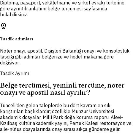
Diploma, pasaport, vekâletname ve şirket evrakı türlerine
göre ayrıntılı anlatımı belge tercümesi sayfasında
bulabilirsiniz.
workspace_premium
Tasdik adımları
Noter onayı, apostil, Dışişleri Bakanlığı onayı ve konsolosluk
tasdiği gibi adımlar belgenize ve hedef makama göre
değişiyor.
Tasdik Ayrımı
Belge tercümesi, yeminli tercüme, noter
onayı ve apostil nasıl ayrılır?
Tunceli'den gelen taleplerde bu dört kavram en sık
karıştırılan başlıklardır; özellikle Munzur Üniversitesi
akademik dosyalar, Millî Park doğa koruma raporu, Alevi-
Kızılbaş kültür akademik yayını, Pertek Kalesi restorasyon ve
aile-nüfus dosyalarında onay sırası sıkça gündeme gelir.