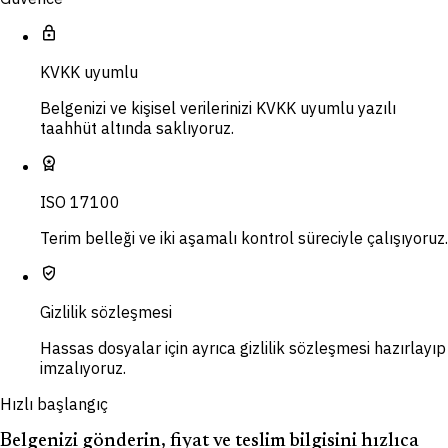
lock
KVKK uyumlu
Belgenizi ve kişisel verilerinizi KVKK uyumlu yazılı
taahhüt altında saklıyoruz.
workspace_premium
ISO 17100
Terim belleği ve iki aşamalı kontrol süreciyle çalışıyoruz.
verified_user
Gizlilik sözleşmesi
Hassas dosyalar için ayrıca gizlilik sözleşmesi hazırlayıp
imzalıyoruz.
Hızlı başlangıç
Belgenizi gönderin, fiyat ve teslim bilgisini hızlıca