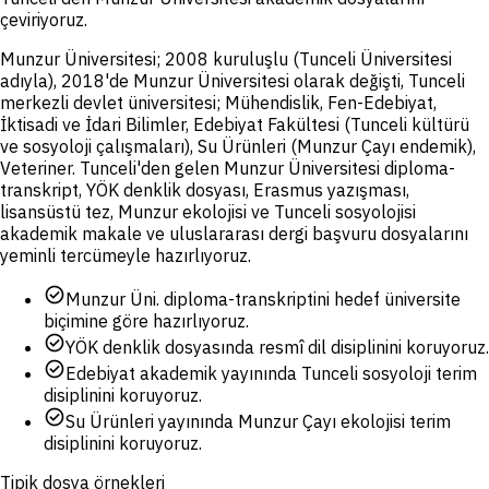
çeviriyoruz.
Munzur Üniversitesi; 2008 kuruluşlu (Tunceli Üniversitesi
adıyla), 2018'de Munzur Üniversitesi olarak değişti, Tunceli
merkezli devlet üniversitesi; Mühendislik, Fen-Edebiyat,
İktisadi ve İdari Bilimler, Edebiyat Fakültesi (Tunceli kültürü
ve sosyoloji çalışmaları), Su Ürünleri (Munzur Çayı endemik),
Veteriner. Tunceli'den gelen Munzur Üniversitesi diploma-
transkript, YÖK denklik dosyası, Erasmus yazışması,
lisansüstü tez, Munzur ekolojisi ve Tunceli sosyolojisi
akademik makale ve uluslararası dergi başvuru dosyalarını
yeminli tercümeyle hazırlıyoruz.
check_circle
Munzur Üni. diploma-transkriptini hedef üniversite
biçimine göre hazırlıyoruz.
check_circle
YÖK denklik dosyasında resmî dil disiplinini koruyoruz.
check_circle
Edebiyat akademik yayınında Tunceli sosyoloji terim
disiplinini koruyoruz.
check_circle
Su Ürünleri yayınında Munzur Çayı ekolojisi terim
disiplinini koruyoruz.
Tipik dosya örnekleri