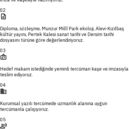
02
description
Diploma, sözleşme, Munzur Millî Park ekoloji, Alevi-Kızılbaş
kültür yayını, Pertek Kalesi sanat tarihi ve Dersim tarihi
dosyasını türüne göre değerlendiriyoruz.
03
badge
Hedef makam istediğinde yeminli tercüman kaşe ve imzasıyla
teslim ediyoruz.
04
domain
Kurumsal yazılı tercümede uzmanlık alanına uygun
tercümanla çalışıyoruz.
05
record_voice_over