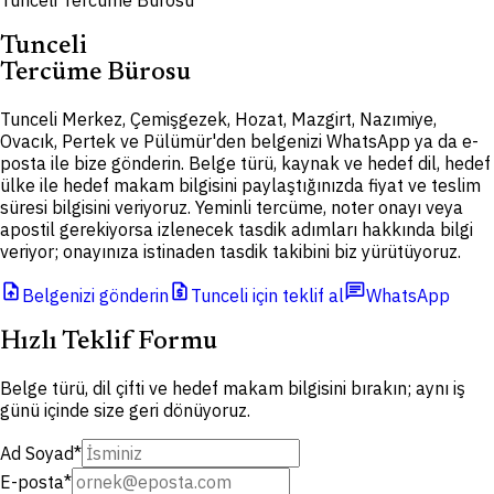
Tunceli Tercüme Bürosu
Tunceli
Tercüme Bürosu
Tunceli Merkez, Çemişgezek, Hozat, Mazgirt, Nazımiye,
Ovacık, Pertek ve Pülümür'den belgenizi WhatsApp ya da e-
posta ile bize gönderin. Belge türü, kaynak ve hedef dil, hedef
ülke ile hedef makam bilgisini paylaştığınızda fiyat ve teslim
süresi bilgisini veriyoruz. Yeminli tercüme, noter onayı veya
apostil gerekiyorsa izlenecek tasdik adımları hakkında bilgi
veriyor; onayınıza istinaden tasdik takibini biz yürütüyoruz.
upload_file
request_quote
chat
Belgenizi gönderin
Tunceli için teklif al
WhatsApp
Hızlı Teklif Formu
Belge türü, dil çifti ve hedef makam bilgisini bırakın; aynı iş
günü içinde size geri dönüyoruz.
Ad Soyad
*
E-posta
*