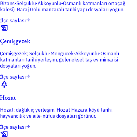
Bizans-Selçuklu-Akkoyunlu-Osmanlı katmanları ortaçağ
kalesi), Baraj Gölü manzaralı tarihi yapı dosyaları yoğun.
arrow_forward
İlçe sayfası
history_edu
Çemişgezek
Çemişgezek; Selçuklu-Mengücek-Akkoyunlu-Osmanlı
katmanları tarihi yerleşim, geleneksel taş ev mimarisi
dosyaları yoğun.
arrow_forward
İlçe sayfası
park
Hozat
Hozat; dağlık iç yerleşim, Hozat Hazara köyü tarihi,
hayvancılık ve aile-nüfus dosyaları görünür.
arrow_forward
İlçe sayfası
history_edu