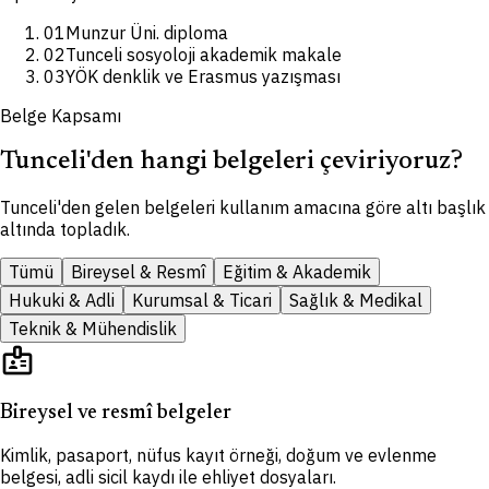
01
Munzur Üni. diploma
02
Tunceli sosyoloji akademik makale
03
YÖK denklik ve Erasmus yazışması
Belge Kapsamı
Tunceli'den hangi belgeleri çeviriyoruz?
Tunceli'den gelen belgeleri kullanım amacına göre altı başlık
altında topladık.
Tümü
Bireysel & Resmî
Eğitim & Akademik
Hukuki & Adli
Kurumsal & Ticari
Sağlık & Medikal
Teknik & Mühendislik
badge
Bireysel ve resmî belgeler
Kimlik, pasaport, nüfus kayıt örneği, doğum ve evlenme
belgesi, adli sicil kaydı ile ehliyet dosyaları.