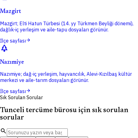
Mazgirt
Mazgirt; Elti Hatun Türbesi (14. yy Türkmen Beyliği dönemi),
dağlık-iç yerleşim ve aile-tapu dosyaları görünür.
arrow_forward
İlçe sayfası
park
Nazımiye
Nazımiye; dağ-iç yerleşim, hayvancılık, Alevi-Kızılbaş kültür
merkezi ve aile-tarım dosyaları görünür.
arrow_forward
İlçe sayfası
Sık Sorulan Sorular
Tunceli tercüme bürosu için sık sorulan
sorular
search