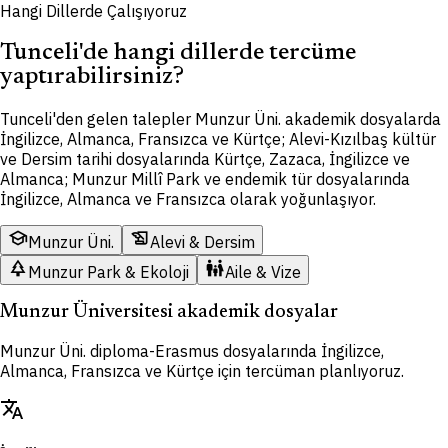
Hangi Dillerde Çalışıyoruz
Tunceli'de hangi dillerde tercüme
yaptırabilirsiniz?
Tunceli'den gelen talepler Munzur Üni. akademik dosyalarda
İngilizce, Almanca, Fransızca ve Kürtçe; Alevi-Kızılbaş kültür
ve Dersim tarihi dosyalarında Kürtçe, Zazaca, İngilizce ve
Almanca; Munzur Millî Park ve endemik tür dosyalarında
İngilizce, Almanca ve Fransızca olarak yoğunlaşıyor.
school
history_edu
Munzur Üni.
Alevi & Dersim
park
family_restroom
Munzur Park & Ekoloji
Aile & Vize
Munzur Üniversitesi akademik dosyalar
Munzur Üni. diploma-Erasmus dosyalarında İngilizce,
Almanca, Fransızca ve Kürtçe için tercüman planlıyoruz.
translate