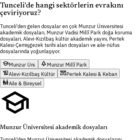
Tunceli'de hangi sektörlerin evrakını
çeviriyoruz?
Tunceli'den gelen dosyalar en çok Munzur Üniversitesi
akademik dosyaları, Munzur Vadisi Millî Park doğa koruma
dosyaları, Alevi-Kızılbaş kültür akademik yayını, Pertek
Kalesi-Çemişgezek tarihi alan dosyaları ve aile-nüfus
dosyalarında yoğunlaşıyor.
school
park
Munzur Üni.
Munzur Millî Park
history_edu
fort
Alevi-Kızılbaş Kültür
Pertek Kalesi & Keban
family_restroom
Aile & Bireysel
school
Munzur Üniversitesi akademik dosyaları
Tunceli'den Munzur Üniversitesi akademik dosyalarını