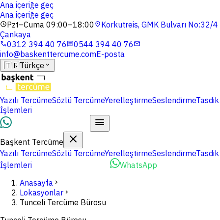
Ana içeriğe geç
Ana içeriğe geç
Pzt–Cuma 09:00–18:00
Korkutreis, GMK Bulvarı No:32/4
schedule
location_on
Çankaya
0312 394 40 76
0544 394 40 76
phone
chat
mail
info@baskenttercume.com
E-posta
🇹🇷
Türkçe
expand_more
Yazılı Tercüme
Sözlü Tercüme
Yerelleştirme
Seslendirme
Tasdik
İşlemleri
Dosyalarınızı Yükleyin
Başkent Tercüme
Yazılı Tercüme
Sözlü Tercüme
Yerelleştirme
Seslendirme
Tasdik
İşlemleri
Dosyalarınızı Yükleyin
WhatsApp
Anasayfa
chevron_right
Lokasyonlar
chevron_right
Tunceli Tercüme Bürosu