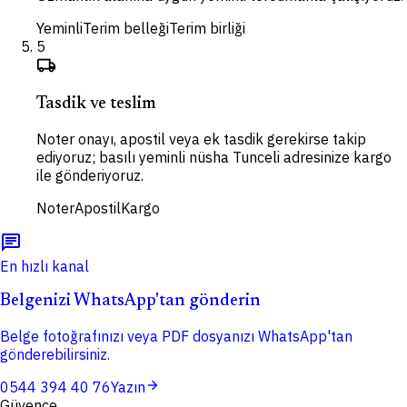
Yeminli
Terim belleği
Terim birliği
5
local_shipping
Tasdik ve teslim
Noter onayı, apostil veya ek tasdik gerekirse takip
ediyoruz; basılı yeminli nüsha Tunceli adresinize kargo
ile gönderiyoruz.
Noter
Apostil
Kargo
chat
En hızlı kanal
Belgenizi WhatsApp'tan gönderin
Belge fotoğrafınızı veya PDF dosyanızı WhatsApp'tan
gönderebilirsiniz.
arrow_forward
0544 394 40 76
Yazın
Güvence