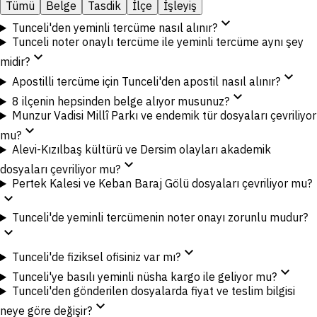
Tümü
Belge
Tasdik
İlçe
İşleyiş
expand_more
Tunceli'den yeminli tercüme nasıl alınır?
Tunceli noter onaylı tercüme ile yeminli tercüme aynı şey
expand_more
midir?
expand_more
Apostilli tercüme için Tunceli'den apostil nasıl alınır?
expand_more
8 ilçenin hepsinden belge alıyor musunuz?
Munzur Vadisi Millî Parkı ve endemik tür dosyaları çevriliyor
expand_more
mu?
Alevi-Kızılbaş kültürü ve Dersim olayları akademik
expand_more
dosyaları çevriliyor mu?
Pertek Kalesi ve Keban Baraj Gölü dosyaları çevriliyor mu?
expand_more
Tunceli'de yeminli tercümenin noter onayı zorunlu mudur?
expand_more
expand_more
Tunceli'de fiziksel ofisiniz var mı?
expand_more
Tunceli'ye basılı yeminli nüsha kargo ile geliyor mu?
Tunceli'den gönderilen dosyalarda fiyat ve teslim bilgisi
expand_more
neye göre değişir?