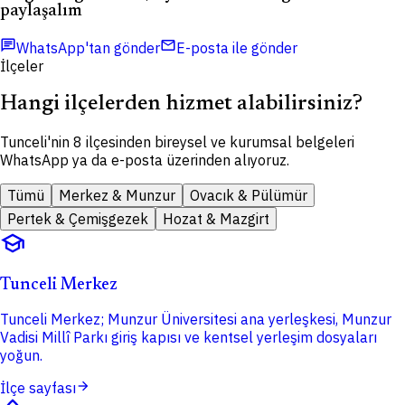
paylaşalım
chat
mail
WhatsApp'tan gönder
E-posta ile gönder
İlçeler
Hangi ilçelerden hizmet alabilirsiniz?
Tunceli'nin 8 ilçesinden bireysel ve kurumsal belgeleri
WhatsApp ya da e-posta üzerinden alıyoruz.
Tümü
Merkez & Munzur
Ovacık & Pülümür
Pertek & Çemişgezek
Hozat & Mazgirt
school
Tunceli Merkez
Tunceli Merkez; Munzur Üniversitesi ana yerleşkesi, Munzur
Vadisi Millî Parkı giriş kapısı ve kentsel yerleşim dosyaları
yoğun.
arrow_forward
İlçe sayfası