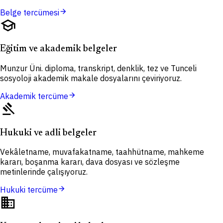
arrow_forward
Belge tercümesi
school
Eğitim ve akademik belgeler
Munzur Üni. diploma, transkript, denklik, tez ve Tunceli
sosyoloji akademik makale dosyalarını çeviriyoruz.
arrow_forward
Akademik tercüme
gavel
Hukuki ve adli belgeler
Vekâletname, muvafakatname, taahhütname, mahkeme
kararı, boşanma kararı, dava dosyası ve sözleşme
metinlerinde çalışıyoruz.
arrow_forward
Hukuki tercüme
domain