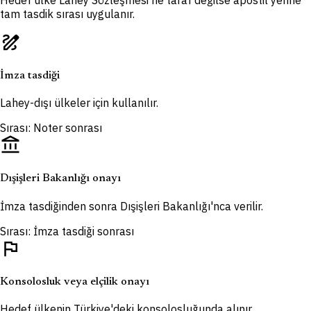
tam tasdik sırası uygulanır.
draw
İmza tasdiği
Lahey-dışı ülkeler için kullanılır.
Sırası: Noter sonrası
account_balance
Dışişleri Bakanlığı onayı
İmza tasdiğinden sonra Dışişleri Bakanlığı'nca verilir.
Sırası: İmza tasdiği sonrası
flag
Konsolosluk veya elçilik onayı
Hedef ülkenin Türkiye'deki konsolosluğunda alınır.