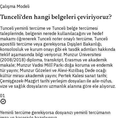
Çalışma Modeli
Tunceli'den hangi belgeleri çeviriyoruz?
T
unceli yeminli tercüme ve Tunceli belge tercümesi
taleplerinde, belgenin nerede kullanılacağını ve hedef
makamı öğrenerek Tunceli noter onaylı tercüme, Tunceli
apostilli tercüme veya gerekiyorsa Dışişleri Bakanlığı,
konsolosluk ve kurum onayı gibi ek tasdik adımları hakkında
teklif aşamasında bilgi veriyoruz. Munzur Üniversitesi
(2008/2018) diploma, transkript, Erasmus ve akademik
makale; Munzur Vadisi Millî Parkı doğa koruma ve endemik
tür yayını; Munzur Gözeleri ve Alevi-Kızılbaş Dede ocağı
kültür mirası akademik yayını; Pertek Kalesi sanat tarihi;
Çemişgezek-Mazgirt tarihi yerleşim dosyaları ile aile-nüfus,
vize ve sağlık dosyalarını uzmanlık alanına göre ele alıyoruz.
01
verified
Yeminli tercüme gerekiyorsa dosyanızı yeminli tercümanın
imza ve kaşesiyle hazırlıyoruz.