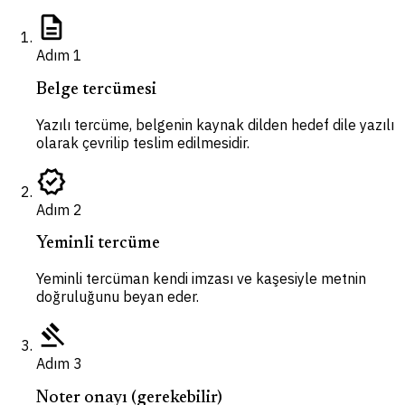
description
Adım
1
Belge tercümesi
Yazılı tercüme, belgenin kaynak dilden hedef dile yazılı
olarak çevrilip teslim edilmesidir.
verified
Adım
2
Yeminli tercüme
Yeminli tercüman kendi imzası ve kaşesiyle metnin
doğruluğunu beyan eder.
gavel
Adım
3
Noter onayı (gerekebilir)