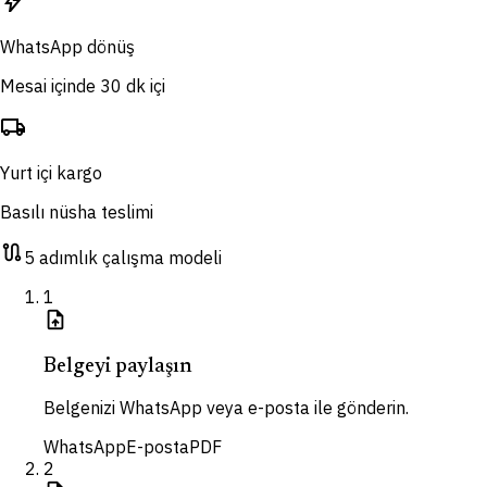
bolt
WhatsApp dönüş
Mesai içinde 30 dk içi
local_shipping
Yurt içi kargo
Basılı nüsha teslimi
route
5 adımlık çalışma modeli
1
upload_file
Belgeyi paylaşın
Belgenizi WhatsApp veya e-posta ile gönderin.
WhatsApp
E-posta
PDF
2