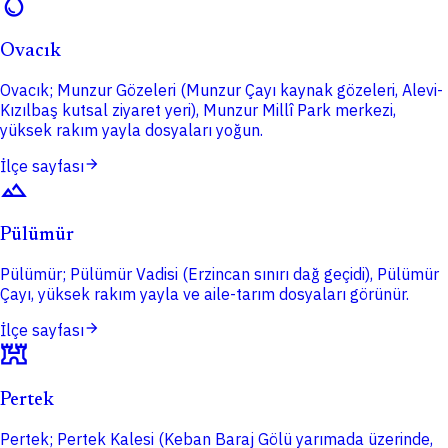
water_drop
Ovacık
Ovacık; Munzur Gözeleri (Munzur Çayı kaynak gözeleri, Alevi-
Kızılbaş kutsal ziyaret yeri), Munzur Millî Park merkezi,
yüksek rakım yayla dosyaları yoğun.
arrow_forward
İlçe sayfası
terrain
Pülümür
Pülümür; Pülümür Vadisi (Erzincan sınırı dağ geçidi), Pülümür
Çayı, yüksek rakım yayla ve aile-tarım dosyaları görünür.
arrow_forward
İlçe sayfası
fort
Pertek
Pertek; Pertek Kalesi (Keban Baraj Gölü yarımada üzerinde,