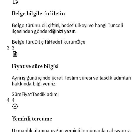
edit_document
Belge bilgilerini iletin
Belge türünü, dil çiftini, hedef ülkeyi ve hangi Tunceli
ilçesinden gönderdiğinizi yazın.
Belge türü
Dil çifti
Hedef kurum
İlçe
3
request_quote
Fiyat ve süre bilgisi
Aynı iş günü içinde ücret, teslim süresi ve tasdik adımları
hakkında bilgi veririz.
Süre
Fiyat
Tasdik adımı
4
verified
Yeminli tercüme
Uzmanlık alanına uygun yeminli tercümanla çalışıyoruz.