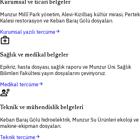
Kurumsal ve ticari belgeler
Munzur Millî Park yönetim, Alevi-Kızılbaş kültür mirası, Pertek
Kalesi restorasyon ve Keban Baraj Gölü dosyaları.
arrow_forward
Kurumsal yazılı tercüme
medical_services
Sağlık ve medikal belgeler
Epikriz, hasta dosyası, sağlık raporu ve Munzur Üni. Sağlık
Bilimleri Fakültesi yayın dosyalarını çeviriyoruz.
arrow_forward
Medikal tercüme
engineering
Teknik ve mühendislik belgeleri
Keban Baraj Gölü hidroelektrik, Munzur Su Ürünleri ekoloji ve
makine-ekipman dosyaları.
arrow_forward
Teknik tercüme