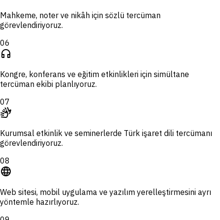
Mahkeme, noter ve nikâh için sözlü tercüman
görevlendiriyoruz.
06
headphones
Kongre, konferans ve eğitim etkinlikleri için simültane
tercüman ekibi planlıyoruz.
07
sign_language
Kurumsal etkinlik ve seminerlerde Türk işaret dili tercümanı
görevlendiriyoruz.
08
language
Web sitesi, mobil uygulama ve yazılım yerelleştirmesini ayrı
yöntemle hazırlıyoruz.
09