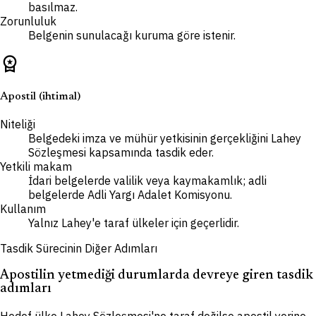
basılmaz.
Zorunluluk
Belgenin sunulacağı kuruma göre istenir.
workspace_premium
Apostil (ihtimal)
Niteliği
Belgedeki imza ve mühür yetkisinin gerçekliğini Lahey
Sözleşmesi kapsamında tasdik eder.
Yetkili makam
İdari belgelerde valilik veya kaymakamlık; adli
belgelerde Adli Yargı Adalet Komisyonu.
Kullanım
Yalnız Lahey'e taraf ülkeler için geçerlidir.
Tasdik Sürecinin Diğer Adımları
Apostilin yetmediği durumlarda devreye giren tasdik
adımları
Hedef ülke Lahey Sözleşmesi'ne taraf değilse apostil yerine