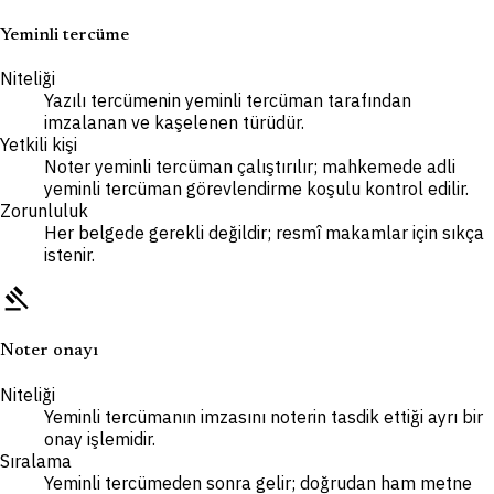
Yeminli tercüme
Niteliği
Yazılı tercümenin yeminli tercüman tarafından
imzalanan ve kaşelenen türüdür.
Yetkili kişi
Noter yeminli tercüman çalıştırılır; mahkemede adli
yeminli tercüman görevlendirme koşulu kontrol edilir.
Zorunluluk
Her belgede gerekli değildir; resmî makamlar için sıkça
istenir.
gavel
Noter onayı
Niteliği
Yeminli tercümanın imzasını noterin tasdik ettiği ayrı bir
onay işlemidir.
Sıralama
Yeminli tercümeden sonra gelir; doğrudan ham metne