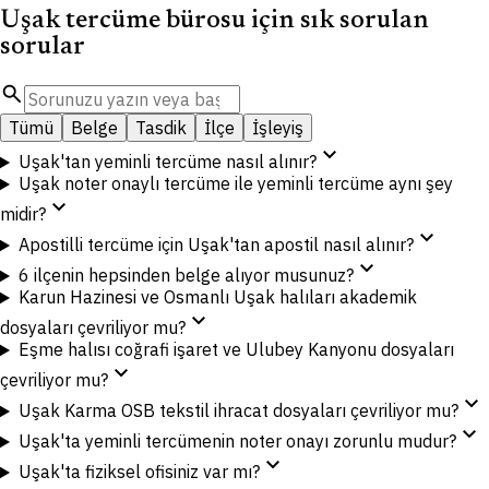
Uşak tercüme bürosu için sık sorulan
sorular
search
Tümü
Belge
Tasdik
İlçe
İşleyiş
expand_more
Uşak'tan yeminli tercüme nasıl alınır?
Uşak noter onaylı tercüme ile yeminli tercüme aynı şey
expand_more
midir?
expand_more
Apostilli tercüme için Uşak'tan apostil nasıl alınır?
expand_more
6 ilçenin hepsinden belge alıyor musunuz?
Karun Hazinesi ve Osmanlı Uşak halıları akademik
expand_more
dosyaları çevriliyor mu?
Eşme halısı coğrafi işaret ve Ulubey Kanyonu dosyaları
expand_more
çevriliyor mu?
expand_more
Uşak Karma OSB tekstil ihracat dosyaları çevriliyor mu?
expand_more
Uşak'ta yeminli tercümenin noter onayı zorunlu mudur?
expand_more
Uşak'ta fiziksel ofisiniz var mı?