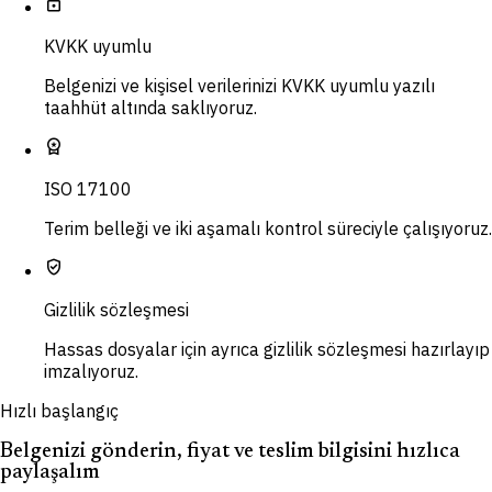
lock
KVKK uyumlu
Belgenizi ve kişisel verilerinizi KVKK uyumlu yazılı
taahhüt altında saklıyoruz.
workspace_premium
ISO 17100
Terim belleği ve iki aşamalı kontrol süreciyle çalışıyoruz.
verified_user
Gizlilik sözleşmesi
Hassas dosyalar için ayrıca gizlilik sözleşmesi hazırlayıp
imzalıyoruz.
Hızlı başlangıç
Belgenizi gönderin, fiyat ve teslim bilgisini hızlıca
paylaşalım