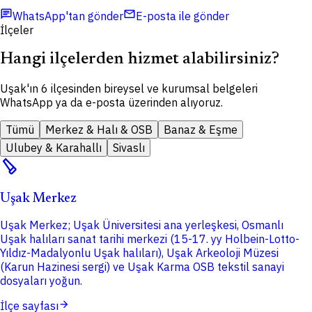
chat
mail
WhatsApp'tan gönder
E-posta ile gönder
İlçeler
Hangi ilçelerden hizmet alabilirsiniz?
Uşak'ın 6 ilçesinden bireysel ve kurumsal belgeleri
WhatsApp ya da e-posta üzerinden alıyoruz.
Tümü
Merkez & Halı & OSB
Banaz & Eşme
Ulubey & Karahallı
Sivaslı
carpenter
Uşak Merkez
Uşak Merkez; Uşak Üniversitesi ana yerleşkesi, Osmanlı
Uşak halıları sanat tarihi merkezi (15-17. yy Holbein-Lotto-
Yıldız-Madalyonlu Uşak halıları), Uşak Arkeoloji Müzesi
(Karun Hazinesi sergi) ve Uşak Karma OSB tekstil sanayi
dosyaları yoğun.
arrow_forward
İlçe sayfası