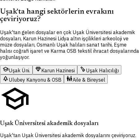
Uşak'ta hangi sektörlerin evrakını
çeviriyoruz?
Uşak'tan gelen dosyalar en çok Uşak Üniversitesi akademik
dosyaları, Karun Hazinesi Lidya altın işçilikleri arkeoloji ve
müze dosyaları, Osmanlı Uşak halıları sanat tarihi, Eşme
halısı coğrafi işaret ve Karma OSB tekstil ihracat dosyalarında
yoğunlaşıyor.
school
diamond
carpenter
Uşak Üni.
Karun Hazinesi
Uşak Halıcılığı
park
family_restroom
Ulubey Kanyonu & OSB
Aile & Bireysel
school
Uşak Üniversitesi akademik dosyaları
Uşak'tan Uşak Üniversitesi akademik dosyalarını çeviriyoruz.