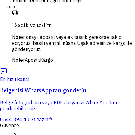
Yeminli
Terim belleği
Terim birliği
5
local_shipping
Tasdik ve teslim
Noter onayı, apostil veya ek tasdik gerekirse takip
ediyoruz; basılı yeminli nüsha Uşak adresinize kargo ile
gönderiyoruz.
Noter
Apostil
Kargo
chat
En hızlı kanal
Belgenizi WhatsApp'tan gönderin
Belge fotoğrafınızı veya PDF dosyanızı WhatsApp'tan
gönderebilirsiniz.
arrow_forward
0544 394 40 76
Yazın
Güvence