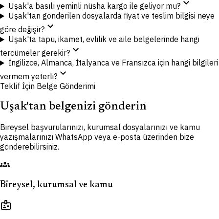
expand_more
Uşak'a basılı yeminli nüsha kargo ile geliyor mu?
Uşak'tan gönderilen dosyalarda fiyat ve teslim bilgisi neye
expand_more
göre değişir?
Uşak'ta tapu, ikamet, evlilik ve aile belgelerinde hangi
expand_more
tercümeler gerekir?
İngilizce, Almanca, İtalyanca ve Fransızca için hangi bilgileri
expand_more
vermem yeterli?
Teklif İçin Belge Gönderimi
Uşak'tan belgenizi gönderin
Bireysel başvurularınızı, kurumsal dosyalarınızı ve kamu
yazışmalarınızı WhatsApp veya e-posta üzerinden bize
gönderebilirsiniz.
groups
Bireysel, kurumsal ve kamu
badge