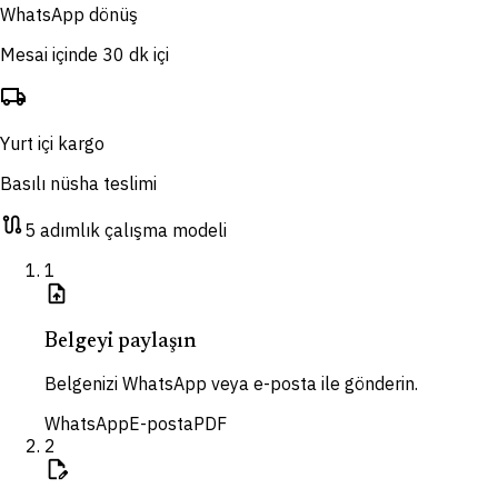
WhatsApp dönüş
Mesai içinde 30 dk içi
local_shipping
Yurt içi kargo
Basılı nüsha teslimi
route
5 adımlık çalışma modeli
1
upload_file
Belgeyi paylaşın
Belgenizi WhatsApp veya e-posta ile gönderin.
WhatsApp
E-posta
PDF
2
edit_document