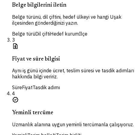
Belge bilgilerini iletin
Belge türünü, dil çiftini, hedef ülkeyi ve hangi Uşak
ilçesinden gönderdiğinizi yazın.
Belge türü
Dil çifti
Hedef kurum
İlçe
3
request_quote
Fiyat ve süre bilgisi
Aynı iş günü içinde ücret, teslim süresi ve tasdik adımları
hakkında bilgi veririz.
Süre
Fiyat
Tasdik adımı
4
verified
Yeminli tercüme
Uzmanlık alanına uygun yeminli tercümanla çalışıyoruz.