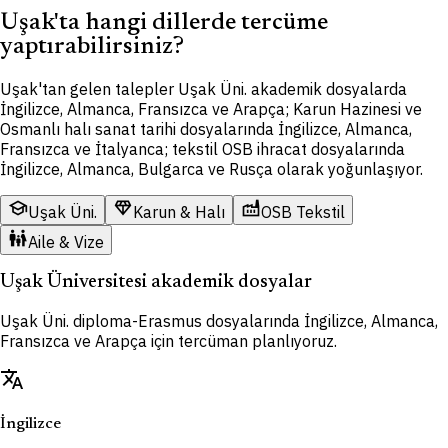
Uşak'ta hangi dillerde tercüme
yaptırabilirsiniz?
Uşak'tan gelen talepler Uşak Üni. akademik dosyalarda
İngilizce, Almanca, Fransızca ve Arapça; Karun Hazinesi ve
Osmanlı halı sanat tarihi dosyalarında İngilizce, Almanca,
Fransızca ve İtalyanca; tekstil OSB ihracat dosyalarında
İngilizce, Almanca, Bulgarca ve Rusça olarak yoğunlaşıyor.
school
diamond
factory
Uşak Üni.
Karun & Halı
OSB Tekstil
family_restroom
Aile & Vize
Uşak Üniversitesi akademik dosyalar
Uşak Üni. diploma-Erasmus dosyalarında İngilizce, Almanca,
Fransızca ve Arapça için tercüman planlıyoruz.
translate
İngilizce