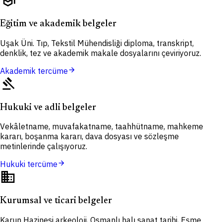
school
Eğitim ve akademik belgeler
Uşak Üni. Tıp, Tekstil Mühendisliği diploma, transkript,
denklik, tez ve akademik makale dosyalarını çeviriyoruz.
arrow_forward
Akademik tercüme
gavel
Hukuki ve adli belgeler
Vekâletname, muvafakatname, taahhütname, mahkeme
kararı, boşanma kararı, dava dosyası ve sözleşme
metinlerinde çalışıyoruz.
arrow_forward
Hukuki tercüme
domain
Kurumsal ve ticari belgeler
Karun Hazinesi arkeoloji, Osmanlı halı sanat tarihi, Eşme