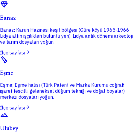
diamond
Banaz
Banaz; Karun Hazinesi keşif bölgesi (Güre köyü 1965-1966
Lidya altın işçilikleri buluntu yeri), Lidya antik dönemi arkeoloji
ve tarım dosyaları yoğun.
arrow_forward
İlçe sayfası
carpenter
Eşme
Eşme; Eşme halısı (Türk Patent ve Marka Kurumu coğrafi
işaret tescilli, geleneksel düğüm tekniği ve doğal boyalar)
merkezi dosyaları yoğun.
arrow_forward
İlçe sayfası
terrain
Ulubey