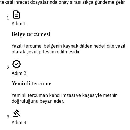
tekstil ihracat dosyalarında onay sırası sıkça gündeme gelir.
description
Adım
1
Belge tercümesi
Yazılı tercüme, belgenin kaynak dilden hedef dile yazılı
olarak çevrilip teslim edilmesidir.
verified
Adım
2
Yeminli tercüme
Yeminli tercüman kendi imzası ve kaşesiyle metnin
doğruluğunu beyan eder.
gavel
Adım
3