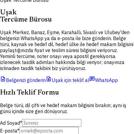
Uşak Tercüme Bürosu
Uşak
Tercüme Bürosu
Uşak Merkez, Banaz, Eşme, Karahallı, Sivaslı ve Ulubey'den
belgenizi WhatsApp ya da e-posta ile bize gönderin. Belge
türü, kaynak ve hedef dil, hedef ülke ile hedef makam bilgisini
paylaştığınızda fiyat ve teslim süresi bilgisini veriyoruz.
Yeminli tercüme, noter onayı veya apostil gerekiyorsa
izlenecek tasdik adımları hakkında bilgi veriyor; onayınıza
istinaden tasdik takibini biz yürütüyoruz.
upload_file
request_quote
chat
Belgenizi gönderin
Uşak için teklif al
WhatsApp
Hızlı Teklif Formu
Belge türü, dil çifti ve hedef makam bilgisini bırakın; aynı iş
günü içinde size geri dönüyoruz.
Ad Soyad
*
E-posta
*