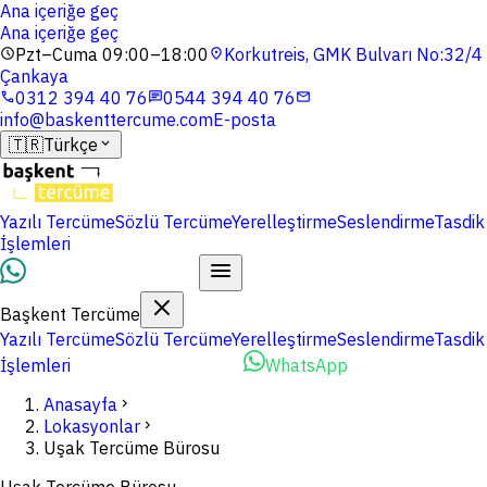
Ana içeriğe geç
Ana içeriğe geç
Pzt–Cuma 09:00–18:00
Korkutreis, GMK Bulvarı No:32/4
schedule
location_on
Çankaya
0312 394 40 76
0544 394 40 76
phone
chat
mail
info@baskenttercume.com
E-posta
🇹🇷
Türkçe
expand_more
Yazılı Tercüme
Sözlü Tercüme
Yerelleştirme
Seslendirme
Tasdik
İşlemleri
Dosyalarınızı Yükleyin
Başkent Tercüme
Yazılı Tercüme
Sözlü Tercüme
Yerelleştirme
Seslendirme
Tasdik
İşlemleri
Dosyalarınızı Yükleyin
WhatsApp
Anasayfa
chevron_right
Lokasyonlar
chevron_right
Uşak Tercüme Bürosu