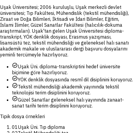
Uşak Üniversitesi; 2006 kuruluşlu, Uşak merkezli devlet
üniversitesi; Tıp Fakültesi, Mühendislik (tekstil mühendisliği),
Ziraat ve Doğa Bilimleri, İktisadi ve İdari Bilimler, Eğitim,
İslami İlimler, Güzel Sanatlar Fakültesi (halıcılık-dokuma
araştırmaları). Uşak'tan gelen Uşak Üniversitesi diploma-
transkript, YÖK denklik dosyası, Erasmus yazışması,
lisansüstü tez, tekstil mühendisliği ve geleneksel halı sanatı
akademik makale ve uluslararası dergi başvuru dosyalarını
yeminli tercümeyle hazırlıyoruz.
check_circle
Uşak Üni. diploma-transkriptini hedef üniversite
biçimine göre hazırlıyoruz.
check_circle
YÖK denklik dosyasında resmî dil disiplinini koruyoruz.
check_circle
Tekstil mühendisliği akademik yayınında tekstil
teknolojisi terim disiplinini koruyoruz.
check_circle
Güzel Sanatlar geleneksel halı yayınında zanaat-
sanat tarihi terim disiplinini koruyoruz.
Tipik dosya örnekleri
01
Uşak Üni. Tıp diploma