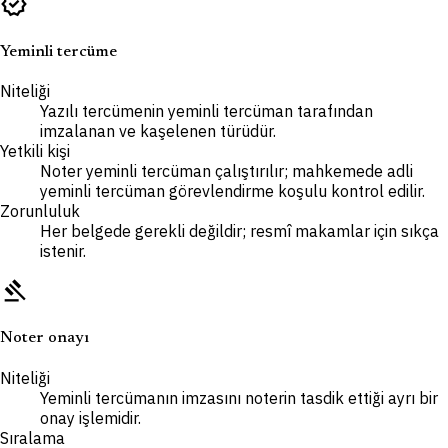
verified
Yeminli tercüme
Niteliği
Yazılı tercümenin yeminli tercüman tarafından
imzalanan ve kaşelenen türüdür.
Yetkili kişi
Noter yeminli tercüman çalıştırılır; mahkemede adli
yeminli tercüman görevlendirme koşulu kontrol edilir.
Zorunluluk
Her belgede gerekli değildir; resmî makamlar için sıkça
istenir.
gavel
Noter onayı
Niteliği
Yeminli tercümanın imzasını noterin tasdik ettiği ayrı bir
onay işlemidir.
Sıralama