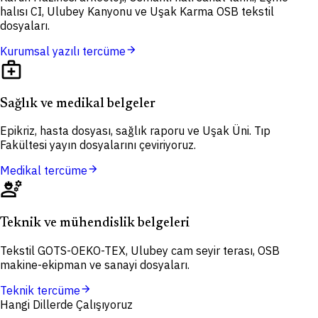
halısı CI, Ulubey Kanyonu ve Uşak Karma OSB tekstil
dosyaları.
arrow_forward
Kurumsal yazılı tercüme
medical_services
Sağlık ve medikal belgeler
Epikriz, hasta dosyası, sağlık raporu ve Uşak Üni. Tıp
Fakültesi yayın dosyalarını çeviriyoruz.
arrow_forward
Medikal tercüme
engineering
Teknik ve mühendislik belgeleri
Tekstil GOTS-OEKO-TEX, Ulubey cam seyir terası, OSB
makine-ekipman ve sanayi dosyaları.
arrow_forward
Teknik tercüme
Hangi Dillerde Çalışıyoruz