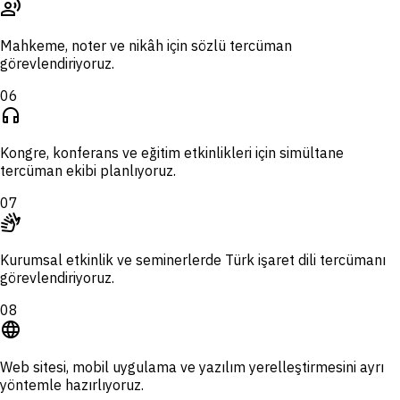
record_voice_over
Mahkeme, noter ve nikâh için sözlü tercüman
görevlendiriyoruz.
06
headphones
Kongre, konferans ve eğitim etkinlikleri için simültane
tercüman ekibi planlıyoruz.
07
sign_language
Kurumsal etkinlik ve seminerlerde Türk işaret dili tercümanı
görevlendiriyoruz.
08
language
Web sitesi, mobil uygulama ve yazılım yerelleştirmesini ayrı
yöntemle hazırlıyoruz.