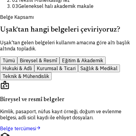
02
Tekstil Mühendisliği tez
03
Geleneksel halı akademik makale
Belge Kapsamı
Uşak'tan hangi belgeleri çeviriyoruz?
Uşak'tan gelen belgeleri kullanım amacına göre altı başlık
altında topladık.
Tümü
Bireysel & Resmî
Eğitim & Akademik
Hukuki & Adli
Kurumsal & Ticari
Sağlık & Medikal
Teknik & Mühendislik
badge
Bireysel ve resmî belgeler
Kimlik, pasaport, nüfus kayıt örneği, doğum ve evlenme
belgesi, adli sicil kaydı ile ehliyet dosyaları.
arrow_forward
Belge tercümesi