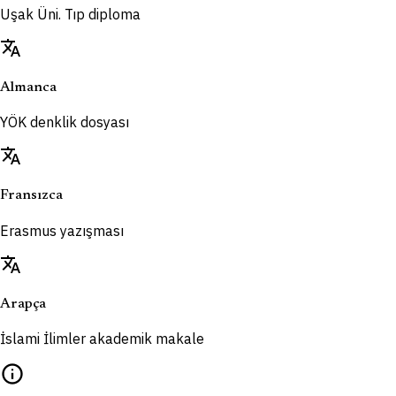
Uşak Üni. Tıp diploma
translate
Almanca
YÖK denklik dosyası
translate
Fransızca
Erasmus yazışması
translate
Arapça
İslami İlimler akademik makale
info