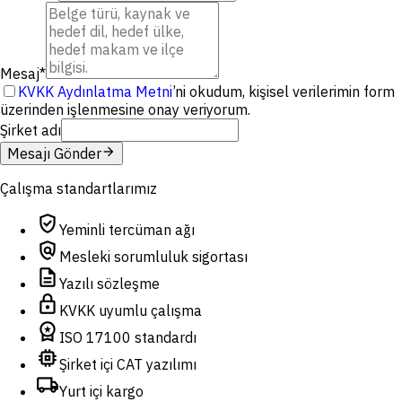
Mesaj
*
KVKK Aydınlatma Metni
’ni okudum, kişisel verilerimin form
üzerinden işlenmesine onay veriyorum.
Şirket adı
arrow_forward
Mesajı Gönder
Çalışma standartlarımız
verified_user
Yeminli tercüman ağı
policy
Mesleki sorumluluk sigortası
description
Yazılı sözleşme
lock
KVKK uyumlu çalışma
workspace_premium
ISO 17100 standardı
memory
Şirket içi CAT yazılımı
local_shipping
Yurt içi kargo