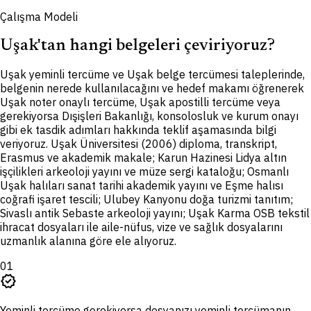
Çalışma Modeli
Uşak'tan hangi belgeleri çeviriyoruz?
U
şak yeminli tercüme ve Uşak belge tercümesi taleplerinde,
belgenin nerede kullanılacağını ve hedef makamı öğrenerek
Uşak noter onaylı tercüme, Uşak apostilli tercüme veya
gerekiyorsa Dışişleri Bakanlığı, konsolosluk ve kurum onayı
gibi ek tasdik adımları hakkında teklif aşamasında bilgi
veriyoruz. Uşak Üniversitesi (2006) diploma, transkript,
Erasmus ve akademik makale; Karun Hazinesi Lidya altın
işçilikleri arkeoloji yayını ve müze sergi kataloğu; Osmanlı
Uşak halıları sanat tarihi akademik yayını ve Eşme halısı
coğrafi işaret tescili; Ulubey Kanyonu doğa turizmi tanıtım;
Sivaslı antik Sebaste arkeoloji yayını; Uşak Karma OSB tekstil
ihracat dosyaları ile aile-nüfus, vize ve sağlık dosyalarını
uzmanlık alanına göre ele alıyoruz.
01
verified
Yeminli tercüme gerekiyorsa dosyanızı yeminli tercümanın