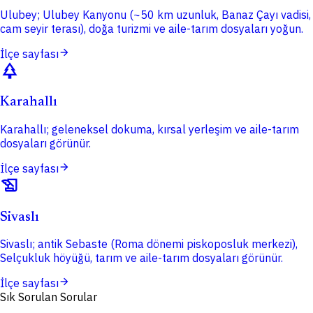
Ulubey; Ulubey Kanyonu (~50 km uzunluk, Banaz Çayı vadisi,
cam seyir terası), doğa turizmi ve aile-tarım dosyaları yoğun.
arrow_forward
İlçe sayfası
park
Karahallı
Karahallı; geleneksel dokuma, kırsal yerleşim ve aile-tarım
dosyaları görünür.
arrow_forward
İlçe sayfası
history_edu
Sivaslı
Sivaslı; antik Sebaste (Roma dönemi piskoposluk merkezi),
Selçukluk höyüğü, tarım ve aile-tarım dosyaları görünür.
arrow_forward
İlçe sayfası
Sık Sorulan Sorular