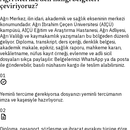
çeviriyoruz?
A
ğrı Merkez, ilin idari, akademik ve sağlık ekseninin merkezi
konumundadır. Ağrı İbrahim Çeçen Üniversitesi (AİÇÜ)
kampüsü, AİÇÜ Eğitim ve Araştırma Hastanesi, Ağrı Adliyesi,
Ağrı Valiliği ve kaymakamlık yazışmaları bu bölgeden düzenli
geliyor. Diploma, transkript, ders içeriği, denklik belgesi,
akademik makale, epikriz, sağlık raporu, mahkeme kararı,
vekâletname, nüfus kayıt örneği, evlenme ve adli sicil
dosyaları sıkça paylaşılır. Belgelerinizi WhatsApp ya da posta
ile gönderebilir, basılı nüshasını kargo ile teslim alabilirsiniz.
01
verified
Yeminli tercüme gerekiyorsa dosyanızı yeminli tercümanın
imza ve kaşesiyle hazırlıyoruz.
02
description
Diploma, pasaport, sözleşme ve ihracat evrakını türüne göre