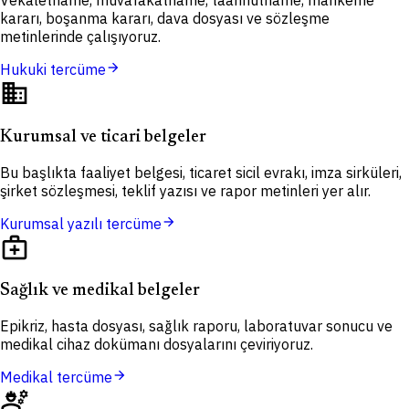
Vekâletname, muvafakatname, taahhütname, mahkeme
kararı, boşanma kararı, dava dosyası ve sözleşme
metinlerinde çalışıyoruz.
arrow_forward
Hukuki tercüme
domain
Kurumsal ve ticari belgeler
Bu başlıkta faaliyet belgesi, ticaret sicil evrakı, imza sirküleri,
şirket sözleşmesi, teklif yazısı ve rapor metinleri yer alır.
arrow_forward
Kurumsal yazılı tercüme
medical_services
Sağlık ve medikal belgeler
Epikriz, hasta dosyası, sağlık raporu, laboratuvar sonucu ve
medikal cihaz dokümanı dosyalarını çeviriyoruz.
arrow_forward
Medikal tercüme
engineering