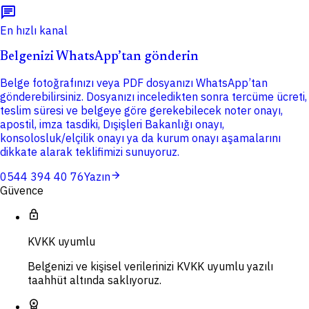
chat
En hızlı kanal
Belgenizi WhatsApp’tan gönderin
Belge fotoğrafınızı veya PDF dosyanızı WhatsApp’tan
gönderebilirsiniz. Dosyanızı inceledikten sonra tercüme ücreti,
teslim süresi ve belgeye göre gerekebilecek noter onayı,
apostil, imza tasdiki, Dışişleri Bakanlığı onayı,
konsolosluk/elçilik onayı ya da kurum onayı aşamalarını
dikkate alarak teklifimizi sunuyoruz.
arrow_forward
0544 394 40 76
Yazın
Güvence
lock
KVKK uyumlu
Belgenizi ve kişisel verilerinizi KVKK uyumlu yazılı
taahhüt altında saklıyoruz.
workspace_premium