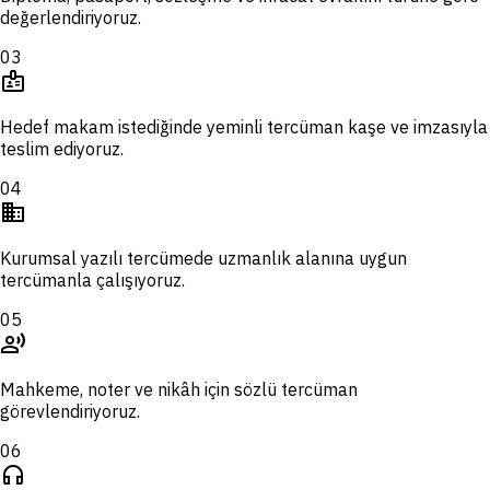
değerlendiriyoruz.
03
badge
Hedef makam istediğinde yeminli tercüman kaşe ve imzasıyla
teslim ediyoruz.
04
domain
Kurumsal yazılı tercümede uzmanlık alanına uygun
tercümanla çalışıyoruz.
05
record_voice_over
Mahkeme, noter ve nikâh için sözlü tercüman
görevlendiriyoruz.
06
headphones