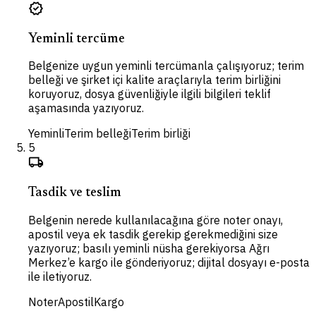
verified
Yeminli tercüme
Belgenize uygun yeminli tercümanla çalışıyoruz; terim
belleği ve şirket içi kalite araçlarıyla terim birliğini
koruyoruz, dosya güvenliğiyle ilgili bilgileri teklif
aşamasında yazıyoruz.
Yeminli
Terim belleği
Terim birliği
5
local_shipping
Tasdik ve teslim
Belgenin nerede kullanılacağına göre noter onayı,
apostil veya ek tasdik gerekip gerekmediğini size
yazıyoruz; basılı yeminli nüsha gerekiyorsa Ağrı
Merkez’e kargo ile gönderiyoruz; dijital dosyayı e-posta
ile iletiyoruz.
Noter
Apostil
Kargo