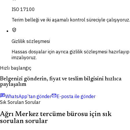
ISO 17100
Terim belleği ve iki aşamalı kontrol süreciyle çalışıyoruz.
verified_user
Gizlilik sözleşmesi
Hassas dosyalar için ayrıca gizlilik sözleşmesi hazırlayıp
imzalıyoruz.
Hızlı başlangıç
Belgenizi gönderin, fiyat ve teslim bilgisini hızlıca
paylaşalım
chat
mail
WhatsApp’tan gönder
E-posta ile gönder
Sık Sorulan Sorular
Ağrı Merkez tercüme bürosu için sık
sorulan sorular