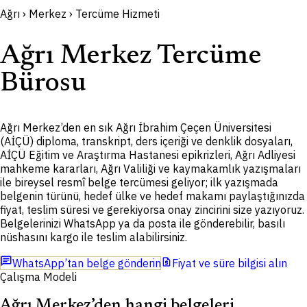
Ağrı › Merkez › Tercüme Hizmeti
Ağrı Merkez Tercüme
Bürosu
Ağrı Merkez’den en sık Ağrı İbrahim Çeçen Üniversitesi
(AİÇÜ) diploma, transkript, ders içeriği ve denklik dosyaları,
AİÇÜ Eğitim ve Araştırma Hastanesi epikrizleri, Ağrı Adliyesi
mahkeme kararları, Ağrı Valiliği ve kaymakamlık yazışmaları
ile bireysel resmî belge tercümesi geliyor; ilk yazışmada
belgenin türünü, hedef ülke ve hedef makamı paylaştığınızda
fiyat, teslim süresi ve gerekiyorsa onay zincirini size yazıyoruz.
Belgelerinizi WhatsApp ya da posta ile gönderebilir, basılı
nüshasını kargo ile teslim alabilirsiniz.
chat
request_quote
WhatsApp’tan belge gönderin
Fiyat ve süre bilgisi alın
Çalışma Modeli
Ağrı Merkez’den hangi belgeleri