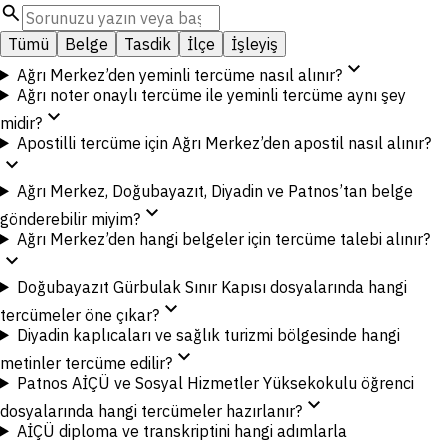
search
Tümü
Belge
Tasdik
İlçe
İşleyiş
expand_more
Ağrı Merkez’den yeminli tercüme nasıl alınır?
Ağrı noter onaylı tercüme ile yeminli tercüme aynı şey
expand_more
midir?
Apostilli tercüme için Ağrı Merkez’den apostil nasıl alınır?
expand_more
Ağrı Merkez, Doğubayazıt, Diyadin ve Patnos’tan belge
expand_more
gönderebilir miyim?
Ağrı Merkez’den hangi belgeler için tercüme talebi alınır?
expand_more
Doğubayazıt Gürbulak Sınır Kapısı dosyalarında hangi
expand_more
tercümeler öne çıkar?
Diyadin kaplıcaları ve sağlık turizmi bölgesinde hangi
expand_more
metinler tercüme edilir?
Patnos AİÇÜ ve Sosyal Hizmetler Yüksekokulu öğrenci
expand_more
dosyalarında hangi tercümeler hazırlanır?
AİÇÜ diploma ve transkriptini hangi adımlarla