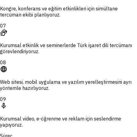
Kongre, konferans ve eğitim etkinlikleri için simültane
tercüman ekibi planlıyoruz.
07
sign_language
Kurumsal etkinlik ve seminerlerde Türk işaret dili tercümanı
görevlendiriyoruz.
08
language
Web sitesi, mobil uygulama ve yazılım yerelleştirmesini ayrı
yöntemle hazırlıyoruz.
09
mic
Kurumsal video, e-öğrenme ve reklam için seslendirme
yapıyoruz.
Süreç