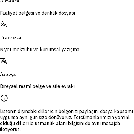
Almanca
Faaliyet belgesi ve denklik dosyası
translate
Fransızca
Niyet mektubu ve kurumsal yazışma
translate
Arapça
Bireysel resmî belge ve aile evrakı
info
Listenin dışındaki diller için belgenizi paylaşın; dosya kapsamı
uygunsa aynı gün size dönüyoruz. Tercümanlarımızın yeminli
olduğu diller ile uzmanlık alanı bilgisini de aynı mesajda
iletiyoruz.