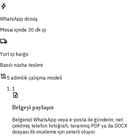
bolt
WhatsApp dönüş
Mesai içinde 30 dk içi
local_shipping
Yurt içi kargo
Basılı nüsha teslimi
route
5 adımlık çalışma modeli
1
upload_file
Belgeyi paylaşın
Belgenizi WhatsApp veya e-posta ile gönderin; net
çekilmiş telefon fotoğrafı, taranmış PDF ya da DOCX
dosyası ilk inceleme için yeterli oluyor.