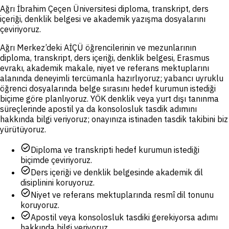
Ağrı İbrahim Çeçen Üniversitesi diploma, transkript, ders
içeriği, denklik belgesi ve akademik yazışma dosyalarını
çeviriyoruz.
Ağrı Merkez’deki AİÇÜ öğrencilerinin ve mezunlarının
diploma, transkript, ders içeriği, denklik belgesi, Erasmus
evrakı, akademik makale, niyet ve referans mektuplarını
alanında deneyimli tercümanla hazırlıyoruz; yabancı uyruklu
öğrenci dosyalarında belge sırasını hedef kurumun istediği
biçime göre planlıyoruz. YÖK denklik veya yurt dışı tanınma
süreçlerinde apostil ya da konsolosluk tasdik adımını
hakkında bilgi veriyoruz; onayınıza istinaden tasdik takibini biz
yürütüyoruz.
check_circle
Diploma ve transkripti hedef kurumun istediği
biçimde çeviriyoruz.
check_circle
Ders içeriği ve denklik belgesinde akademik dil
disiplinini koruyoruz.
check_circle
Niyet ve referans mektuplarında resmî dil tonunu
koruyoruz.
check_circle
Apostil veya konsolosluk tasdiki gerekiyorsa adımı
hakkında bilgi veriyoruz.