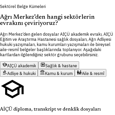
Sektörel Belge Kümeleri
Ağrı Merkez’den hangi sektörlerin
evrakını çeviriyoruz?
Ağrı Merkez’den gelen dosyalar AİÇÜ akademik evrakı, AİÇÜ
Eğitim ve Araştırma Hastanesi sağlık dosyaları, Ağrı Adliyesi
hukuki yazışmaları, kamu kurumları yazışmaları ile bireysel
aile-resmî belgeler başlıklarında toplanıyor. Aşağıdaki
kartlardan ilgilendiğiniz sektör grubunu seçebilirsiniz.
school
local_hospital
AİÇÜ akademik
Sağlık & hastane
gavel
account_balance
family_restroom
Adliye & hukuki
Kamu & kurum
Aile & resmî
school
AİÇÜ diploma, transkript ve denklik dosyaları