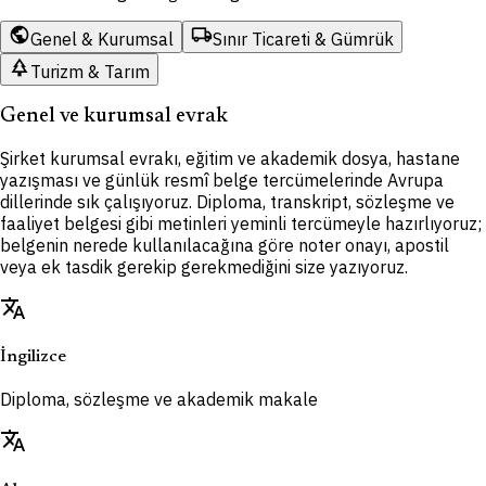
public
local_shipping
Genel & Kurumsal
Sınır Ticareti & Gümrük
park
Turizm & Tarım
Genel ve kurumsal evrak
Şirket kurumsal evrakı, eğitim ve akademik dosya, hastane
yazışması ve günlük resmî belge tercümelerinde Avrupa
dillerinde sık çalışıyoruz. Diploma, transkript, sözleşme ve
faaliyet belgesi gibi metinleri yeminli tercümeyle hazırlıyoruz;
belgenin nerede kullanılacağına göre noter onayı, apostil
veya ek tasdik gerekip gerekmediğini size yazıyoruz.
translate
İngilizce
Diploma, sözleşme ve akademik makale
translate