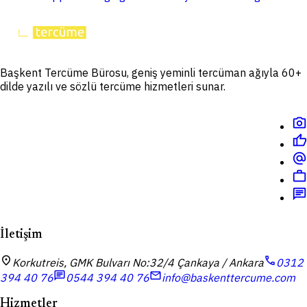
Başkent Tercüme Bürosu, geniş yeminli tercüman ağıyla 60+
dilde yazılı ve sözlü tercüme hizmetleri sunar.
photo_camera
thumb_up
alternate_email
work
chat
İletişim
location_on
call
Korkutreis, GMK Bulvarı No:32/4 Çankaya / Ankara
0312
chat
mail
394 40 76
0544 394 40 76
info@baskenttercume.com
Hizmetler