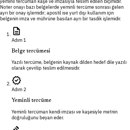
yeminli tercüman kaşe ve imzasıyla teslim edilen biçimidir.
Noter onayı bazı belgelerde yeminli tercüme sonrası gelen
ayrı bir onay işlemidir; apostil ise yurt dışı kullanım için
belgenin imza ve mührüne basılan ayrı bir tasdik işlemidir.
description
Adım
1
Belge tercümesi
Yazılı tercüme, belgenin kaynak dilden hedef dile yazılı
olarak çevrilip teslim edilmesidir.
verified
Adım
2
Yeminli tercüme
Yeminli tercüman kendi imzası ve kaşesiyle metnin
doğruluğunu beyan eder.
gavel