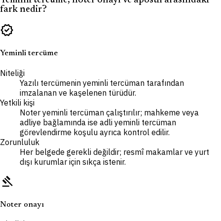
Yeminli tercüme, noter onayı ve apostil arasındaki
fark nedir?
verified
Yeminli tercüme
Niteliği
Yazılı tercümenin yeminli tercüman tarafından
imzalanan ve kaşelenen türüdür.
Yetkili kişi
Noter yeminli tercüman çalıştırılır; mahkeme veya
adliye bağlamında ise adli yeminli tercüman
görevlendirme koşulu ayrıca kontrol edilir.
Zorunluluk
Her belgede gerekli değildir; resmî makamlar ve yurt
dışı kurumlar için sıkça istenir.
gavel
Noter onayı