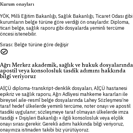
Kurum onayları
YÖK, Milli Eğitim Bakanlığı, Sağlık Bakanlığı, Ticaret Odası gibi
kurumların belge türüne göre verdiği ön onaylardır. Diploma,
ticari belge, sağlık raporu gibi dosyalarda yeminli tercüme
öncesi istenebilir.
Sırası: Belge türüne göre değişir
task_alt
Ağrı Merkez akademik, sağlık ve hukuk dosyalarında
apostil veya konsolosluk tasdik adımını hakkında
bilgi veriyoruz
AİÇÜ diploma-transkript-denklik dosyaları, AİÇÜ hastanesi
epikriz ve sağlık raporu, Ağrı Adliyesi mahkeme kararları ile
bireysel aile-resmî belge dosyalarında Lahey Sözleşmesi’ne
taraf hedef ülkelerde yeminli tercüme, noter onayı ve apostil
tasdiki uygulanır; sözleşmeye taraf olmayan ülkelerde imza
tasdiği + Dışişleri Bakanlığı + ilgili konsolosluk veya elçilik
onayı sırası gerekir. Gerekli adımı hakkında bilgi veriyoruz,
onayınıza istinaden takibi biz yürütüyoruz.