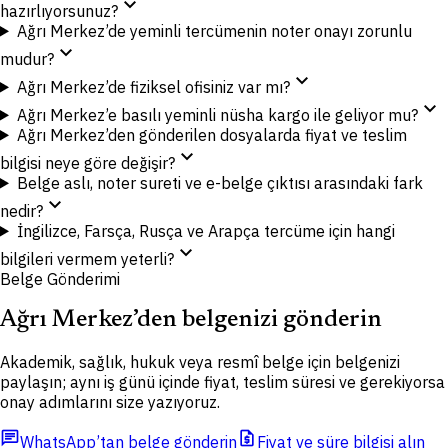
expand_more
hazırlıyorsunuz?
Ağrı Merkez’de yeminli tercümenin noter onayı zorunlu
expand_more
mudur?
expand_more
Ağrı Merkez’de fiziksel ofisiniz var mı?
expand_more
Ağrı Merkez’e basılı yeminli nüsha kargo ile geliyor mu?
Ağrı Merkez’den gönderilen dosyalarda fiyat ve teslim
expand_more
bilgisi neye göre değişir?
Belge aslı, noter sureti ve e-belge çıktısı arasındaki fark
expand_more
nedir?
İngilizce, Farsça, Rusça ve Arapça tercüme için hangi
expand_more
bilgileri vermem yeterli?
Belge Gönderimi
Ağrı Merkez’den belgenizi gönderin
Akademik, sağlık, hukuk veya resmî belge için belgenizi
paylaşın; aynı iş günü içinde fiyat, teslim süresi ve gerekiyorsa
onay adımlarını size yazıyoruz.
chat
request_quote
WhatsApp’tan belge gönderin
Fiyat ve süre bilgisi alın