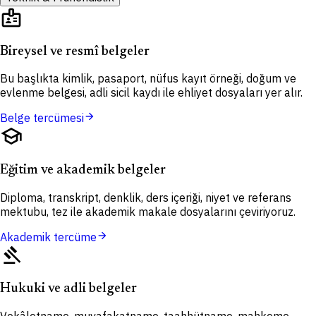
badge
Bireysel ve resmî belgeler
Bu başlıkta kimlik, pasaport, nüfus kayıt örneği, doğum ve
evlenme belgesi, adli sicil kaydı ile ehliyet dosyaları yer alır.
arrow_forward
Belge tercümesi
school
Eğitim ve akademik belgeler
Diploma, transkript, denklik, ders içeriği, niyet ve referans
mektubu, tez ile akademik makale dosyalarını çeviriyoruz.
arrow_forward
Akademik tercüme
gavel
Hukuki ve adli belgeler