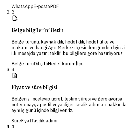
WhatsApp
E-posta
PDF
2
edit_document
Belge bilgilerini iletin
Belge türünü, kaynak dili, hedef dili, hedef ülke ve
makamı ve hangi Ağrı Merkez ilçesinden gönderdiğinizi
ilk mesajda yazın; teklifi bu bilgilere göre hazırlıyoruz.
Belge türü
Dil çifti
Hedef kurum
İlçe
3
request_quote
Fiyat ve süre bilgisi
Belgenizi inceleyip ücret, teslim süresi ve gerekiyorsa
noter onayı, apostil veya diğer tasdik adımları hakkında
aynı iş günü içinde bilgi veririz.
Süre
Fiyat
Tasdik adımı
4