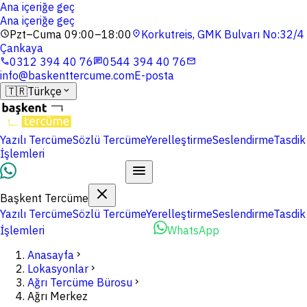
Ana içeriğe geç
Ana içeriğe geç
Pzt–Cuma 09:00–18:00
Korkutreis, GMK Bulvarı No:32/4
schedule
location_on
Çankaya
0312 394 40 76
0544 394 40 76
phone
chat
mail
info@baskenttercume.com
E-posta
🇹🇷
Türkçe
expand_more
Yazılı Tercüme
Sözlü Tercüme
Yerelleştirme
Seslendirme
Tasdik
İşlemleri
Dosyalarınızı Yükleyin
Başkent Tercüme
Yazılı Tercüme
Sözlü Tercüme
Yerelleştirme
Seslendirme
Tasdik
İşlemleri
Dosyalarınızı Yükleyin
WhatsApp
Anasayfa
chevron_right
Lokasyonlar
chevron_right
Ağrı Tercüme Bürosu
chevron_right
Ağrı Merkez