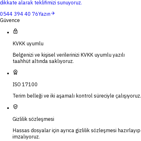
dikkate alarak teklifimizi sunuyoruz.
arrow_forward
0544 394 40 76
Yazın
Güvence
lock
KVKK uyumlu
Belgenizi ve kişisel verilerinizi KVKK uyumlu yazılı
taahhüt altında saklıyoruz.
workspace_premium
ISO 17100
Terim belleği ve iki aşamalı kontrol süreciyle çalışıyoruz.
verified_user
Gizlilik sözleşmesi
Hassas dosyalar için ayrıca gizlilik sözleşmesi hazırlayıp
imzalıyoruz.