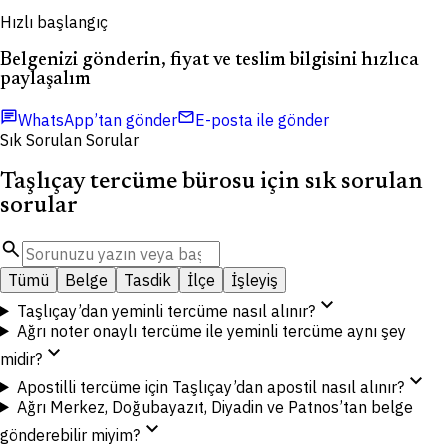
Hızlı başlangıç
Belgenizi gönderin, fiyat ve teslim bilgisini hızlıca
paylaşalım
chat
mail
WhatsApp’tan gönder
E-posta ile gönder
Sık Sorulan Sorular
Taşlıçay tercüme bürosu için sık sorulan
sorular
search
Tümü
Belge
Tasdik
İlçe
İşleyiş
expand_more
Taşlıçay’dan yeminli tercüme nasıl alınır?
Ağrı noter onaylı tercüme ile yeminli tercüme aynı şey
expand_more
midir?
expand_more
Apostilli tercüme için Taşlıçay’dan apostil nasıl alınır?
Ağrı Merkez, Doğubayazıt, Diyadin ve Patnos’tan belge
expand_more
gönderebilir miyim?