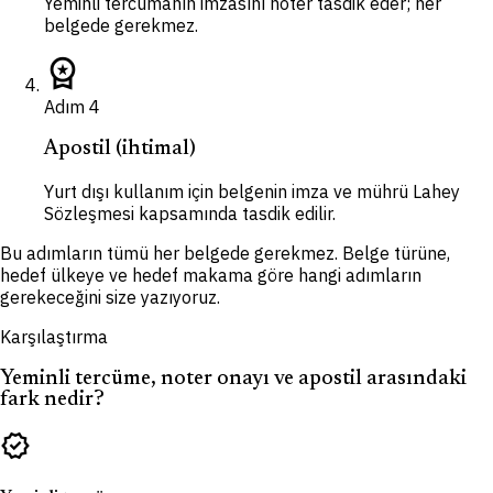
Yeminli tercümanın imzasını noter tasdik eder; her
belgede gerekmez.
workspace_premium
Adım
4
Apostil (ihtimal)
Yurt dışı kullanım için belgenin imza ve mührü Lahey
Sözleşmesi kapsamında tasdik edilir.
Bu adımların tümü her belgede gerekmez. Belge türüne,
hedef ülkeye ve hedef makama göre hangi adımların
gerekeceğini size yazıyoruz.
Karşılaştırma
Yeminli tercüme, noter onayı ve apostil arasındaki
fark nedir?
verified