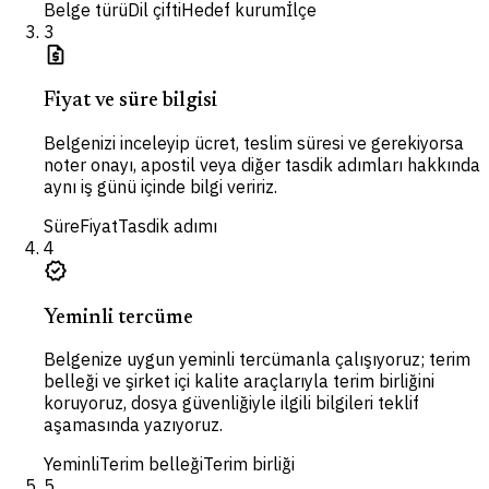
Belge türü
Dil çifti
Hedef kurum
İlçe
3
request_quote
Fiyat ve süre bilgisi
Belgenizi inceleyip ücret, teslim süresi ve gerekiyorsa
noter onayı, apostil veya diğer tasdik adımları hakkında
aynı iş günü içinde bilgi veririz.
Süre
Fiyat
Tasdik adımı
4
verified
Yeminli tercüme
Belgenize uygun yeminli tercümanla çalışıyoruz; terim
belleği ve şirket içi kalite araçlarıyla terim birliğini
koruyoruz, dosya güvenliğiyle ilgili bilgileri teklif
aşamasında yazıyoruz.
Yeminli
Terim belleği
Terim birliği
5