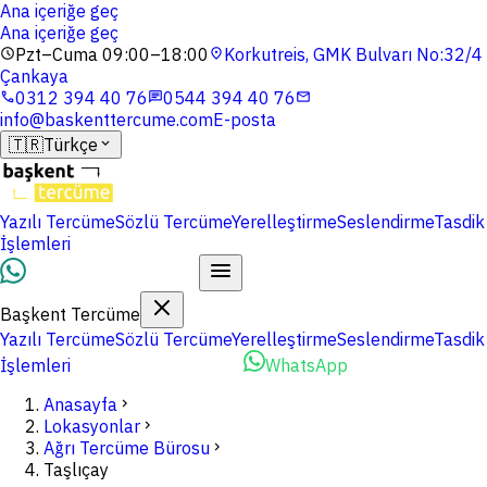
Ana içeriğe geç
Ana içeriğe geç
Pzt–Cuma 09:00–18:00
Korkutreis, GMK Bulvarı No:32/4
schedule
location_on
Çankaya
0312 394 40 76
0544 394 40 76
phone
chat
mail
info@baskenttercume.com
E-posta
🇹🇷
Türkçe
expand_more
Yazılı Tercüme
Sözlü Tercüme
Yerelleştirme
Seslendirme
Tasdik
İşlemleri
Dosyalarınızı Yükleyin
Başkent Tercüme
Yazılı Tercüme
Sözlü Tercüme
Yerelleştirme
Seslendirme
Tasdik
İşlemleri
Dosyalarınızı Yükleyin
WhatsApp
Anasayfa
chevron_right
Lokasyonlar
chevron_right
Ağrı Tercüme Bürosu
chevron_right
Taşlıçay