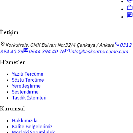
work
chat
İletişim
location_on
call
Korkutreis, GMK Bulvarı No:32/4 Çankaya / Ankara
0312
chat
mail
394 40 76
0544 394 40 76
info@baskenttercume.com
Hizmetler
Yazılı Tercüme
Sözlü Tercüme
Yerelleştirme
Seslendirme
Tasdik İşlemleri
Kurumsal
Hakkımızda
Kalite Belgelerimiz
Mesleki Sorumluluk