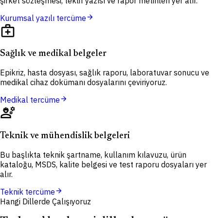
şirket sözleşmesi, teklif yazısı ve rapor metinleri yer alır.
arrow_forward
Kurumsal yazılı tercüme
medical_services
Sağlık ve medikal belgeler
Epikriz, hasta dosyası, sağlık raporu, laboratuvar sonucu ve
medikal cihaz dokümanı dosyalarını çeviriyoruz.
arrow_forward
Medikal tercüme
engineering
Teknik ve mühendislik belgeleri
Bu başlıkta teknik şartname, kullanım kılavuzu, ürün
kataloğu, MSDS, kalite belgesi ve test raporu dosyaları yer
alır.
arrow_forward
Teknik tercüme
Hangi Dillerde Çalışıyoruz