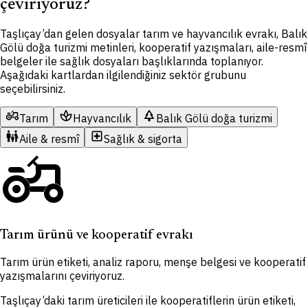
çeviriyoruz?
Taşlıçay’dan gelen dosyalar tarım ve hayvancılık evrakı, Balık
Gölü doğa turizmi metinleri, kooperatif yazışmaları, aile-resmî
belgeler ile sağlık dosyaları başlıklarında toplanıyor.
Aşağıdaki kartlardan ilgilendiğiniz sektör grubunu
seçebilirsiniz.
agriculture
spa
park
Tarım
Hayvancılık
Balık Gölü doğa turizmi
family_restroom
local_hospital
Aile & resmî
Sağlık & sigorta
agriculture
Tarım ürünü ve kooperatif evrakı
Tarım ürün etiketi, analiz raporu, menşe belgesi ve kooperatif
yazışmalarını çeviriyoruz.
Taşlıçay’daki tarım üreticileri ile kooperatiflerin ürün etiketi,