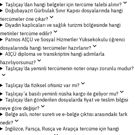
expand_more
Taşlıçay’dan hangi belgeler için tercüme talebi alınır?
Doğubayazıt Gürbulak Sınır Kapısı dosyalarında hangi
expand_more
tercümeler öne çıkar?
Diyadin kaplıcaları ve sağlık turizmi bölgesinde hangi
expand_more
metinler tercüme edilir?
Patnos AİÇÜ ve Sosyal Hizmetler Yüksekokulu öğrenci
expand_more
dosyalarında hangi tercümeler hazırlanır?
AİÇÜ diploma ve transkriptini hangi adımlarla
expand_more
hazırlıyorsunuz?
Taşlıçay’da yeminli tercümenin noter onayı zorunlu mudur?
expand_more
expand_more
Taşlıçay’da fiziksel ofisiniz var mı?
expand_more
Taşlıçay’a basılı yeminli nüsha kargo ile geliyor mu?
Taşlıçay’dan gönderilen dosyalarda fiyat ve teslim bilgisi
expand_more
neye göre değişir?
Belge aslı, noter sureti ve e-belge çıktısı arasındaki fark
expand_more
nedir?
İngilizce, Farsça, Rusça ve Arapça tercüme için hangi