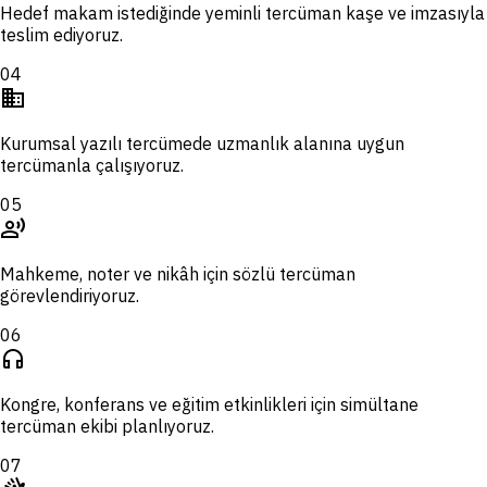
Hedef makam istediğinde yeminli tercüman kaşe ve imzasıyla
teslim ediyoruz.
04
domain
Kurumsal yazılı tercümede uzmanlık alanına uygun
tercümanla çalışıyoruz.
05
record_voice_over
Mahkeme, noter ve nikâh için sözlü tercüman
görevlendiriyoruz.
06
headphones
Kongre, konferans ve eğitim etkinlikleri için simültane
tercüman ekibi planlıyoruz.
07