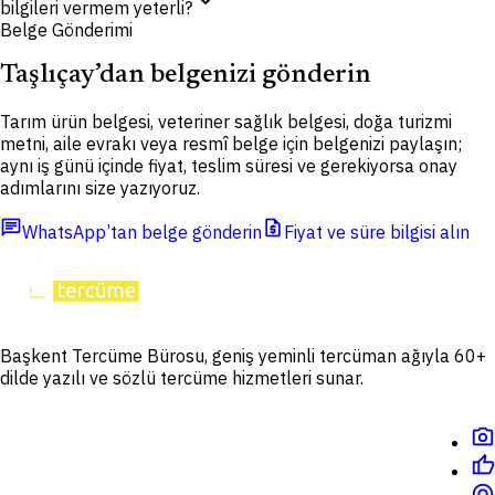
expand_more
bilgileri vermem yeterli?
Belge Gönderimi
Taşlıçay’dan belgenizi gönderin
Tarım ürün belgesi, veteriner sağlık belgesi, doğa turizmi
metni, aile evrakı veya resmî belge için belgenizi paylaşın;
aynı iş günü içinde fiyat, teslim süresi ve gerekiyorsa onay
adımlarını size yazıyoruz.
chat
request_quote
WhatsApp’tan belge gönderin
Fiyat ve süre bilgisi alın
Başkent Tercüme Bürosu, geniş yeminli tercüman ağıyla 60+
dilde yazılı ve sözlü tercüme hizmetleri sunar.
photo_camera
thumb_up
alternate_email