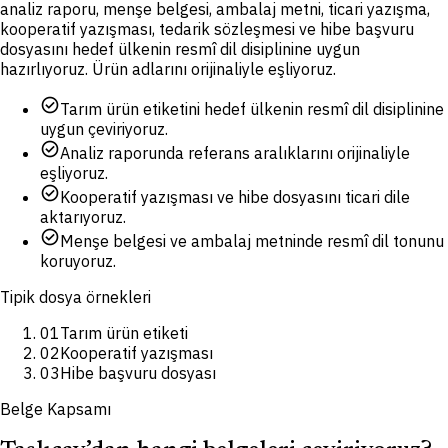
analiz raporu, menşe belgesi, ambalaj metni, ticari yazışma,
kooperatif yazışması, tedarik sözleşmesi ve hibe başvuru
dosyasını hedef ülkenin resmî dil disiplinine uygun
hazırlıyoruz. Ürün adlarını orijinaliyle eşliyoruz.
check_circle
Tarım ürün etiketini hedef ülkenin resmî dil disiplinine
uygun çeviriyoruz.
check_circle
Analiz raporunda referans aralıklarını orijinaliyle
eşliyoruz.
check_circle
Kooperatif yazışması ve hibe dosyasını ticari dile
aktarıyoruz.
check_circle
Menşe belgesi ve ambalaj metninde resmî dil tonunu
koruyoruz.
Tipik dosya örnekleri
01
Tarım ürün etiketi
02
Kooperatif yazışması
03
Hibe başvuru dosyası
Belge Kapsamı