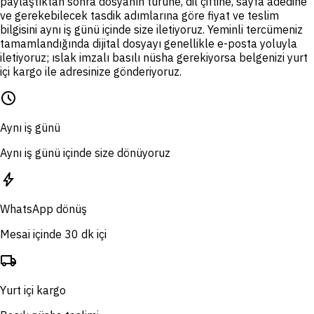
paylaştıktan sonra dosyanın türüne, dil çiftine, sayfa adedine
ve gerekebilecek tasdik adımlarına göre fiyat ve teslim
bilgisini aynı iş günü içinde size iletiyoruz. Yeminli tercümeniz
tamamlandığında dijital dosyayı genellikle e-posta yoluyla
iletiyoruz; ıslak imzalı basılı nüsha gerekiyorsa belgenizi yurt
içi kargo ile adresinize gönderiyoruz.
schedule
Aynı iş günü
Aynı iş günü içinde size dönüyoruz
bolt
WhatsApp dönüş
Mesai içinde 30 dk içi
local_shipping
Yurt içi kargo