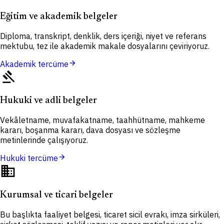
Eğitim ve akademik belgeler
Diploma, transkript, denklik, ders içeriği, niyet ve referans
mektubu, tez ile akademik makale dosyalarını çeviriyoruz.
arrow_forward
Akademik tercüme
gavel
Hukuki ve adli belgeler
Vekâletname, muvafakatname, taahhütname, mahkeme
kararı, boşanma kararı, dava dosyası ve sözleşme
metinlerinde çalışıyoruz.
arrow_forward
Hukuki tercüme
domain
Kurumsal ve ticari belgeler
Bu başlıkta faaliyet belgesi, ticaret sicil evrakı, imza sirküleri,