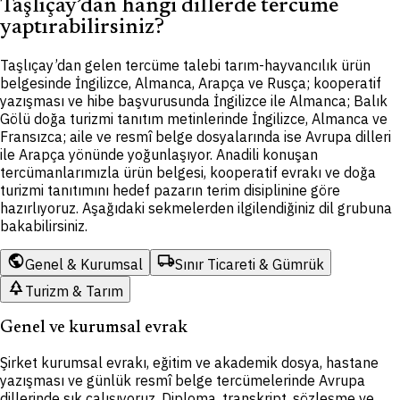
Taşlıçay’dan hangi dillerde tercüme
yaptırabilirsiniz?
Taşlıçay’dan gelen tercüme talebi tarım-hayvancılık ürün
belgesinde İngilizce, Almanca, Arapça ve Rusça; kooperatif
yazışması ve hibe başvurusunda İngilizce ile Almanca; Balık
Gölü doğa turizmi tanıtım metinlerinde İngilizce, Almanca ve
Fransızca; aile ve resmî belge dosyalarında ise Avrupa dilleri
ile Arapça yönünde yoğunlaşıyor. Anadili konuşan
tercümanlarımızla ürün belgesi, kooperatif evrakı ve doğa
turizmi tanıtımını hedef pazarın terim disiplinine göre
hazırlıyoruz. Aşağıdaki sekmelerden ilgilendiğiniz dil grubuna
bakabilirsiniz.
public
local_shipping
Genel & Kurumsal
Sınır Ticareti & Gümrük
park
Turizm & Tarım
Genel ve kurumsal evrak
Şirket kurumsal evrakı, eğitim ve akademik dosya, hastane
yazışması ve günlük resmî belge tercümelerinde Avrupa
dillerinde sık çalışıyoruz. Diploma, transkript, sözleşme ve