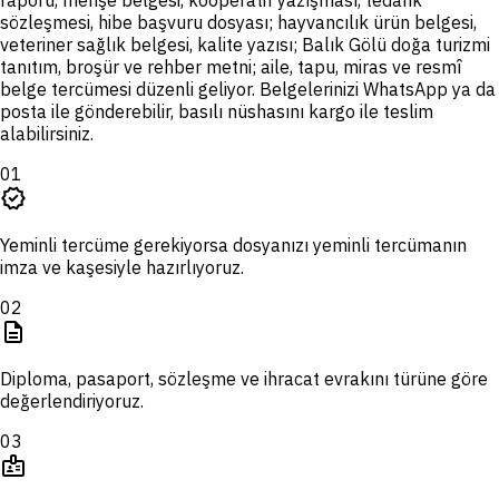
raporu, menşe belgesi, kooperatif yazışması, tedarik
sözleşmesi, hibe başvuru dosyası; hayvancılık ürün belgesi,
veteriner sağlık belgesi, kalite yazısı; Balık Gölü doğa turizmi
tanıtım, broşür ve rehber metni; aile, tapu, miras ve resmî
belge tercümesi düzenli geliyor. Belgelerinizi WhatsApp ya da
posta ile gönderebilir, basılı nüshasını kargo ile teslim
alabilirsiniz.
01
verified
Yeminli tercüme gerekiyorsa dosyanızı yeminli tercümanın
imza ve kaşesiyle hazırlıyoruz.
02
description
Diploma, pasaport, sözleşme ve ihracat evrakını türüne göre
değerlendiriyoruz.
03
badge