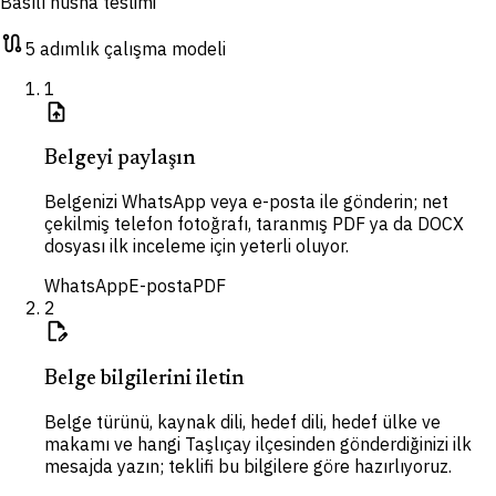
Basılı nüsha teslimi
route
5 adımlık çalışma modeli
1
upload_file
Belgeyi paylaşın
Belgenizi WhatsApp veya e-posta ile gönderin; net
çekilmiş telefon fotoğrafı, taranmış PDF ya da DOCX
dosyası ilk inceleme için yeterli oluyor.
WhatsApp
E-posta
PDF
2
edit_document
Belge bilgilerini iletin
Belge türünü, kaynak dili, hedef dili, hedef ülke ve
makamı ve hangi Taşlıçay ilçesinden gönderdiğinizi ilk
mesajda yazın; teklifi bu bilgilere göre hazırlıyoruz.