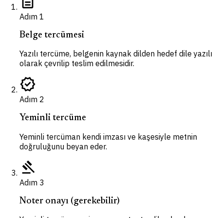
description
Adım
1
Belge tercümesi
Yazılı tercüme, belgenin kaynak dilden hedef dile yazılı
olarak çevrilip teslim edilmesidir.
verified
Adım
2
Yeminli tercüme
Yeminli tercüman kendi imzası ve kaşesiyle metnin
doğruluğunu beyan eder.
gavel
Adım
3
Noter onayı (gerekebilir)