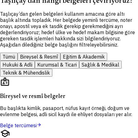
Taşlıçay’dan hangi belgeleri çeviriyoruz?
Taşlıçay’dan gelen belgeleri kullanım amacına göre altı
başlık altında topladık. Her belgede yeminli tercüme, noter
onayı, apostil veya ek tasdik gerekip gerekmediğini ayrı
değerlendiriyoruz; hedef ülke ve hedef makam bilgisine göre
gereken tasdik işlemleri hakkında sizi bilgilendiriyoruz.
Aşağıdan dilediğiniz belge başlığını filtreleyebilirsiniz.
Tümü
Bireysel & Resmî
Eğitim & Akademik
Hukuki & Adli
Kurumsal & Ticari
Sağlık & Medikal
Teknik & Mühendislik
badge
Bireysel ve resmî belgeler
Bu başlıkta kimlik, pasaport, nüfus kayıt örneği, doğum ve
evlenme belgesi, adli sicil kaydı ile ehliyet dosyaları yer alır.
arrow_forward
Belge tercümesi
school