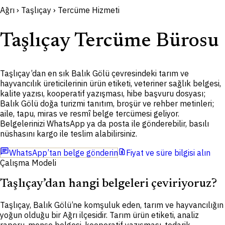
Ağrı › Taşlıçay › Tercüme Hizmeti
Taşlıçay Tercüme Bürosu
Taşlıçay’dan en sık Balık Gölü çevresindeki tarım ve
hayvancılık üreticilerinin ürün etiketi, veteriner sağlık belgesi,
kalite yazısı, kooperatif yazışması, hibe başvuru dosyası;
Balık Gölü doğa turizmi tanıtım, broşür ve rehber metinleri;
aile, tapu, miras ve resmî belge tercümesi geliyor.
Belgelerinizi WhatsApp ya da posta ile gönderebilir, basılı
nüshasını kargo ile teslim alabilirsiniz.
chat
request_quote
WhatsApp’tan belge gönderin
Fiyat ve süre bilgisi alın
Çalışma Modeli
Taşlıçay’dan hangi belgeleri çeviriyoruz?
T
aşlıçay, Balık Gölü’ne komşuluk eden, tarım ve hayvancılığın
yoğun olduğu bir Ağrı ilçesidir. Tarım ürün etiketi, analiz