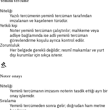
Yeminli tercüme
Niteliği
Yazılı tercümenin yeminli tercüman tarafından
imzalanan ve kaşelenen türüdür.
Yetkili kişi
Noter yeminli tercüman çalıştırılır; mahkeme veya
adliye bağlamında ise adli yeminli tercüman
görevlendirme koşulu ayrıca kontrol edilir.
Zorunluluk
Her belgede gerekli değildir; resmî makamlar ve yurt
dışı kurumlar için sıkça istenir.
gavel
Noter onayı
Niteliği
Yeminli tercümanın imzasını noterin tasdik ettiği ayrı bir
onay işlemidir.
Sıralama
Yeminli tercümeden sonra gelir; doğrudan ham metne