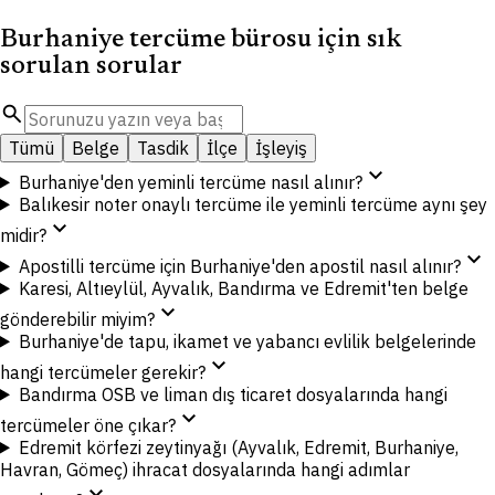
Burhaniye tercüme bürosu için sık
sorulan sorular
search
Tümü
Belge
Tasdik
İlçe
İşleyiş
expand_more
Burhaniye'den yeminli tercüme nasıl alınır?
Balıkesir noter onaylı tercüme ile yeminli tercüme aynı şey
expand_more
midir?
expand_more
Apostilli tercüme için Burhaniye'den apostil nasıl alınır?
Karesi, Altıeylül, Ayvalık, Bandırma ve Edremit'ten belge
expand_more
gönderebilir miyim?
Burhaniye'de tapu, ikamet ve yabancı evlilik belgelerinde
expand_more
hangi tercümeler gerekir?
Bandırma OSB ve liman dış ticaret dosyalarında hangi
expand_more
tercümeler öne çıkar?
Edremit körfezi zeytinyağı (Ayvalık, Edremit, Burhaniye,
Havran, Gömeç) ihracat dosyalarında hangi adımlar
expand_more