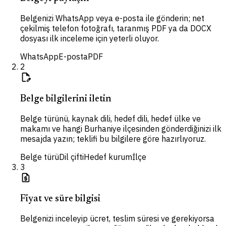
Belgenizi WhatsApp veya e-posta ile gönderin; net
çekilmiş telefon fotoğrafı, taranmış PDF ya da DOCX
dosyası ilk inceleme için yeterli oluyor.
WhatsApp
E-posta
PDF
2
edit_document
Belge bilgilerini iletin
Belge türünü, kaynak dili, hedef dili, hedef ülke ve
makamı ve hangi Burhaniye ilçesinden gönderdiğinizi ilk
mesajda yazın; teklifi bu bilgilere göre hazırlıyoruz.
Belge türü
Dil çifti
Hedef kurum
İlçe
3
request_quote
Fiyat ve süre bilgisi
Belgenizi inceleyip ücret, teslim süresi ve gerekiyorsa