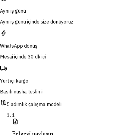
Aynı iş günü
Aynı iş günü içinde size dönüyoruz
bolt
WhatsApp dönüş
Mesai içinde 30 dk içi
local_shipping
Yurt içi kargo
Basılı nüsha teslimi
route
5 adımlık çalışma modeli
1
upload_file
Belgeyi paylaşın