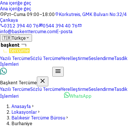
Ana içeriğe geç
Ana içeriğe geç
Pzt–Cuma 09:00–18:00
Korkutreis, GMK Bulvarı No:32/4
schedule
location_on
Çankaya
0312 394 40 76
0544 394 40 76
phone
chat
mail
info@baskenttercume.com
E-posta
🇹🇷
Türkçe
expand_more
Yazılı Tercüme
Sözlü Tercüme
Yerelleştirme
Seslendirme
Tasdik
İşlemleri
Dosyalarınızı Yükleyin
Başkent Tercüme
Yazılı Tercüme
Sözlü Tercüme
Yerelleştirme
Seslendirme
Tasdik
İşlemleri
Dosyalarınızı Yükleyin
WhatsApp
Anasayfa
chevron_right
Lokasyonlar
chevron_right
Balıkesir Tercüme Bürosu
chevron_right
Burhaniye