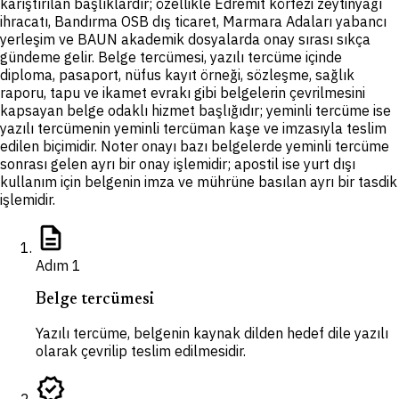
karıştırılan başlıklardır; özellikle Edremit körfezi zeytinyağı
ihracatı, Bandırma OSB dış ticaret, Marmara Adaları yabancı
yerleşim ve BAUN akademik dosyalarda onay sırası sıkça
gündeme gelir. Belge tercümesi, yazılı tercüme içinde
diploma, pasaport, nüfus kayıt örneği, sözleşme, sağlık
raporu, tapu ve ikamet evrakı gibi belgelerin çevrilmesini
kapsayan belge odaklı hizmet başlığıdır; yeminli tercüme ise
yazılı tercümenin yeminli tercüman kaşe ve imzasıyla teslim
edilen biçimidir. Noter onayı bazı belgelerde yeminli tercüme
sonrası gelen ayrı bir onay işlemidir; apostil ise yurt dışı
kullanım için belgenin imza ve mührüne basılan ayrı bir tasdik
işlemidir.
description
Adım
1
Belge tercümesi
Yazılı tercüme, belgenin kaynak dilden hedef dile yazılı
olarak çevrilip teslim edilmesidir.
verified