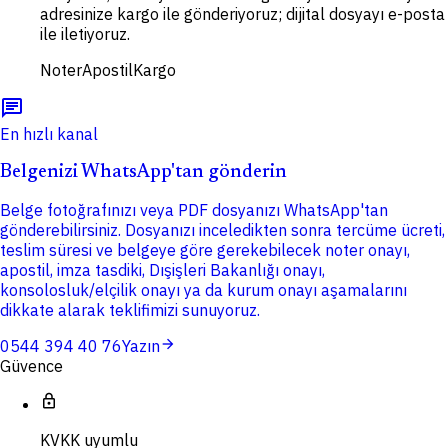
adresinize kargo ile gönderiyoruz; dijital dosyayı e-posta
ile iletiyoruz.
Noter
Apostil
Kargo
chat
En hızlı kanal
Belgenizi WhatsApp'tan gönderin
Belge fotoğrafınızı veya PDF dosyanızı WhatsApp'tan
gönderebilirsiniz. Dosyanızı inceledikten sonra tercüme ücreti,
teslim süresi ve belgeye göre gerekebilecek noter onayı,
apostil, imza tasdiki, Dışişleri Bakanlığı onayı,
konsolosluk/elçilik onayı ya da kurum onayı aşamalarını
dikkate alarak teklifimizi sunuyoruz.
arrow_forward
0544 394 40 76
Yazın
Güvence
lock
KVKK uyumlu