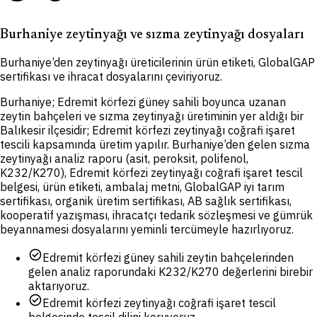
Burhaniye zeytinyağı ve sızma zeytinyağı dosyaları
Burhaniye’den zeytinyağı üreticilerinin ürün etiketi, GlobalGAP
sertifikası ve ihracat dosyalarını çeviriyoruz.
Burhaniye; Edremit körfezi güney sahili boyunca uzanan
zeytin bahçeleri ve sızma zeytinyağı üretiminin yer aldığı bir
Balıkesir ilçesidir; Edremit körfezi zeytinyağı coğrafi işaret
tescili kapsamında üretim yapılır. Burhaniye’den gelen sızma
zeytinyağı analiz raporu (asit, peroksit, polifenol,
K232/K270), Edremit körfezi zeytinyağı coğrafi işaret tescil
belgesi, ürün etiketi, ambalaj metni, GlobalGAP iyi tarım
sertifikası, organik üretim sertifikası, AB sağlık sertifikası,
kooperatif yazışması, ihracatçı tedarik sözleşmesi ve gümrük
beyannamesi dosyalarını yeminli tercümeyle hazırlıyoruz.
check_circle
Edremit körfezi güney sahili zeytin bahçelerinden
gelen analiz raporundaki K232/K270 değerlerini birebir
aktarıyoruz.
check_circle
Edremit körfezi zeytinyağı coğrafi işaret tescil