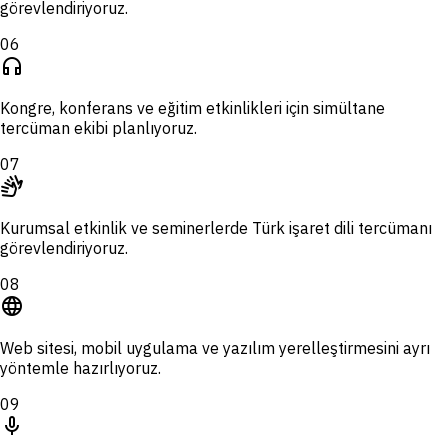
görevlendiriyoruz.
06
headphones
Kongre, konferans ve eğitim etkinlikleri için simültane
tercüman ekibi planlıyoruz.
07
sign_language
Kurumsal etkinlik ve seminerlerde Türk işaret dili tercümanı
görevlendiriyoruz.
08
language
Web sitesi, mobil uygulama ve yazılım yerelleştirmesini ayrı
yöntemle hazırlıyoruz.
09
mic