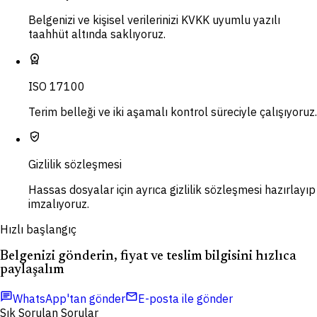
Belgenizi ve kişisel verilerinizi KVKK uyumlu yazılı
taahhüt altında saklıyoruz.
workspace_premium
ISO 17100
Terim belleği ve iki aşamalı kontrol süreciyle çalışıyoruz.
verified_user
Gizlilik sözleşmesi
Hassas dosyalar için ayrıca gizlilik sözleşmesi hazırlayıp
imzalıyoruz.
Hızlı başlangıç
Belgenizi gönderin, fiyat ve teslim bilgisini hızlıca
paylaşalım
chat
mail
WhatsApp'tan gönder
E-posta ile gönder
Sık Sorulan Sorular