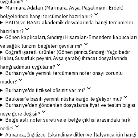
uygulanır?
Marmara Adaları (Marmara, Avşa, Paşalimanı, Erdek)
expand_more
belgelerinde hangi tercümeler hazırlanır?
BAUN ve BANÜ akademik dosyalarında hangi tercümeler
expand_more
hazırlanır?
Gönen kaplıcaları, Sındırgı Hisaralan-Emendere kaplıcaları
expand_more
ve sağlık turizmi belgeleri çevrilir mi?
Coğrafi işaretli ürünler (Gönen pirinci, Sındırgı Yağcıbedir
Halısı, Susurluk peyniri, Avşa şarabı) ihracat dosyalarında
expand_more
hangi adımlar uygulanır?
Burhaniye'de yeminli tercümenin noter onayı zorunlu
expand_more
mudur?
expand_more
Burhaniye'de fiziksel ofisiniz var mı?
expand_more
Balıkesir'e basılı yeminli nüsha kargo ile geliyor mu?
Burhaniye'den gönderilen dosyalarda fiyat ve teslim bilgisi
expand_more
neye göre değişir?
Belge aslı, noter sureti ve e-belge çıktısı arasındaki fark
expand_more
nedir?
Almanca, İngilizce, İskandinav dilleri ve İtalyanca için hangi