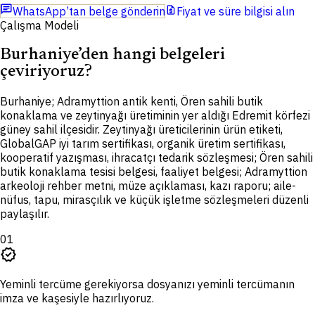
chat
request_quote
WhatsApp’tan belge gönderin
Fiyat ve süre bilgisi alın
Çalışma Modeli
Burhaniye’den hangi belgeleri
çeviriyoruz?
B
urhaniye; Adramyttion antik kenti, Ören sahili butik
konaklama ve zeytinyağı üretiminin yer aldığı Edremit körfezi
güney sahil ilçesidir. Zeytinyağı üreticilerinin ürün etiketi,
GlobalGAP iyi tarım sertifikası, organik üretim sertifikası,
kooperatif yazışması, ihracatçı tedarik sözleşmesi; Ören sahili
butik konaklama tesisi belgesi, faaliyet belgesi; Adramyttion
arkeoloji rehber metni, müze açıklaması, kazı raporu; aile-
nüfus, tapu, mirasçılık ve küçük işletme sözleşmeleri düzenli
paylaşılır.
01
verified
Yeminli tercüme gerekiyorsa dosyanızı yeminli tercümanın
imza ve kaşesiyle hazırlıyoruz.