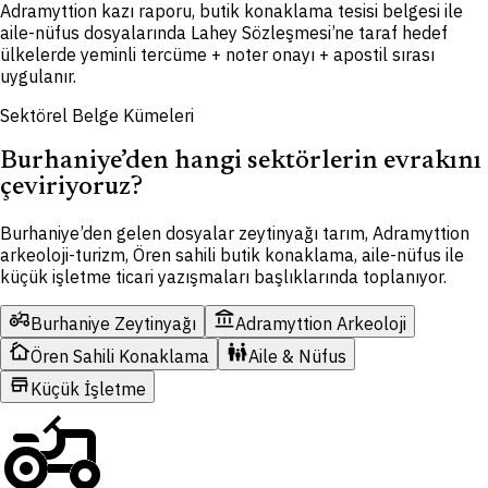
Adramyttion kazı raporu, butik konaklama tesisi belgesi ile
aile-nüfus dosyalarında Lahey Sözleşmesi’ne taraf hedef
ülkelerde yeminli tercüme + noter onayı + apostil sırası
uygulanır.
Sektörel Belge Kümeleri
Burhaniye’den hangi sektörlerin evrakını
çeviriyoruz?
Burhaniye’den gelen dosyalar zeytinyağı tarım, Adramyttion
arkeoloji-turizm, Ören sahili butik konaklama, aile-nüfus ile
küçük işletme ticari yazışmaları başlıklarında toplanıyor.
agriculture
account_balance
Burhaniye Zeytinyağı
Adramyttion Arkeoloji
cottage
family_restroom
Ören Sahili Konaklama
Aile & Nüfus
store
Küçük İşletme
agriculture