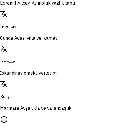
Edremit Akçay-Altınoluk yazlık tapu
translate
İngilizce
Cunda Adası villa ve ikamet
translate
İsveççe
İskandinav emekli yerleşim
translate
Rusça
Marmara Avşa villa ve vatandaşlık
info