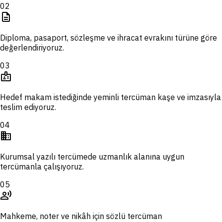
02
description
Diploma, pasaport, sözleşme ve ihracat evrakını türüne göre
değerlendiriyoruz.
03
badge
Hedef makam istediğinde yeminli tercüman kaşe ve imzasıyla
teslim ediyoruz.
04
domain
Kurumsal yazılı tercümede uzmanlık alanına uygun
tercümanla çalışıyoruz.
05
record_voice_over
Mahkeme, noter ve nikâh için sözlü tercüman