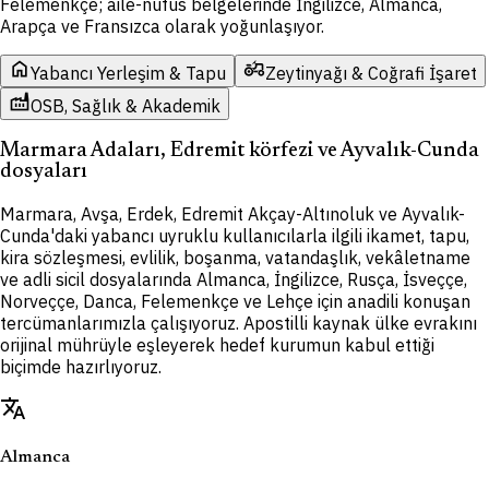
Felemenkçe; aile-nüfus belgelerinde İngilizce, Almanca,
Arapça ve Fransızca olarak yoğunlaşıyor.
home
agriculture
Yabancı Yerleşim & Tapu
Zeytinyağı & Coğrafi İşaret
factory
OSB, Sağlık & Akademik
Marmara Adaları, Edremit körfezi ve Ayvalık-Cunda
dosyaları
Marmara, Avşa, Erdek, Edremit Akçay-Altınoluk ve Ayvalık-
Cunda'daki yabancı uyruklu kullanıcılarla ilgili ikamet, tapu,
kira sözleşmesi, evlilik, boşanma, vatandaşlık, vekâletname
ve adli sicil dosyalarında Almanca, İngilizce, Rusça, İsveççe,
Norveççe, Danca, Felemenkçe ve Lehçe için anadili konuşan
tercümanlarımızla çalışıyoruz. Apostilli kaynak ülke evrakını
orijinal mührüyle eşleyerek hedef kurumun kabul ettiği
biçimde hazırlıyoruz.
translate
Almanca