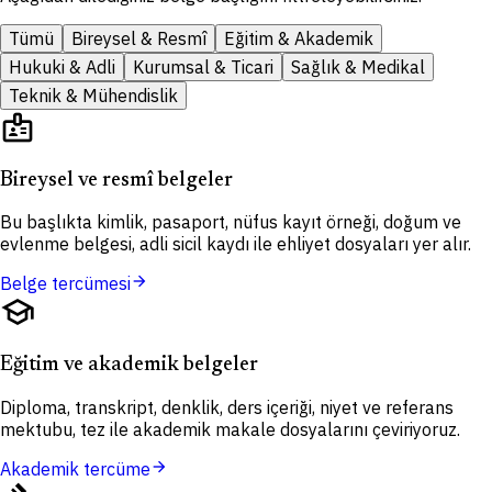
Tümü
Bireysel & Resmî
Eğitim & Akademik
Hukuki & Adli
Kurumsal & Ticari
Sağlık & Medikal
Teknik & Mühendislik
badge
Bireysel ve resmî belgeler
Bu başlıkta kimlik, pasaport, nüfus kayıt örneği, doğum ve
evlenme belgesi, adli sicil kaydı ile ehliyet dosyaları yer alır.
arrow_forward
Belge tercümesi
school
Eğitim ve akademik belgeler
Diploma, transkript, denklik, ders içeriği, niyet ve referans
mektubu, tez ile akademik makale dosyalarını çeviriyoruz.
arrow_forward
Akademik tercüme