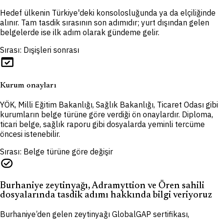
Hedef ülkenin Türkiye'deki konsolosluğunda ya da elçiliğinde
alınır. Tam tasdik sırasının son adımıdır; yurt dışından gelen
belgelerde ise ilk adım olarak gündeme gelir.
Sırası: Dışişleri sonrası
domain_verification
Kurum onayları
YÖK, Milli Eğitim Bakanlığı, Sağlık Bakanlığı, Ticaret Odası gibi
kurumların belge türüne göre verdiği ön onaylardır. Diploma,
ticari belge, sağlık raporu gibi dosyalarda yeminli tercüme
öncesi istenebilir.
Sırası: Belge türüne göre değişir
task_alt
Burhaniye zeytinyağı, Adramyttion ve Ören sahili
dosyalarında tasdik adımı hakkında bilgi veriyoruz
Burhaniye’den gelen zeytinyağı GlobalGAP sertifikası,