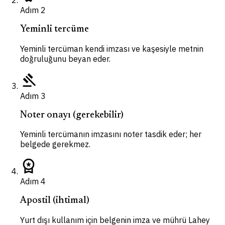
Adım
2
Yeminli tercüme
Yeminli tercüman kendi imzası ve kaşesiyle metnin
doğruluğunu beyan eder.
gavel
Adım
3
Noter onayı (gerekebilir)
Yeminli tercümanın imzasını noter tasdik eder; her
belgede gerekmez.
workspace_premium
Adım
4
Apostil (ihtimal)
Yurt dışı kullanım için belgenin imza ve mührü Lahey