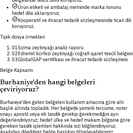
belgesinde tescil dilini koruyoruz.
check_circle
Ürün etiketi ve ambalaj metninde marka tonunu
hedef dile aktarıyoruz.
check_circle
Kooperatif ve ihracat tedarik sözleşmesinde ticari dili
koruyoruz.
Tipik dosya örnekleri
01
Sızma zeytinyağı analiz raporu
02
Edremit körfezi zeytinyağı coğrafi işaret tescil belgesi
03
GlobalGAP sertifikası ve ihracat tedarik sözleşmesi
Belge Kapsamı
Burhaniye'den hangi belgeleri
çeviriyoruz?
Burhaniye'den gelen belgeleri kullanım amacına göre altı
başlık altında topladık. Her belgede yeminli tercüme, noter
onayı, apostil veya ek tasdik gerekip gerekmediğini ayrı
değerlendiriyoruz; hedef ülke ve hedef makam bilgisine göre
gereken tasdik işlemleri hakkında sizi bilgilendiriyoruz.
Aşağıdan dilediğiniz belge başlığını filtreleyebilirsiniz.