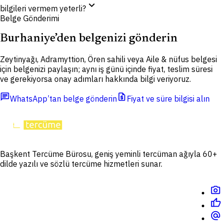
expand_more
bilgileri vermem yeterli?
Belge Gönderimi
Burhaniye’den belgenizi gönderin
Zeytinyağı, Adramyttion, Ören sahili veya Aile & nüfus belgesi
için belgenizi paylaşın; aynı iş günü içinde fiyat, teslim süresi
ve gerekiyorsa onay adımları hakkında bilgi veriyoruz.
chat
request_quote
WhatsApp’tan belge gönderin
Fiyat ve süre bilgisi alın
Başkent Tercüme Bürosu, geniş yeminli tercüman ağıyla 60+
dilde yazılı ve sözlü tercüme hizmetleri sunar.
photo_camera
thumb_up
alternate_email