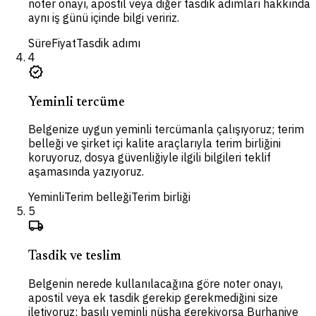
noter onayı, apostil veya diğer tasdik adımları hakkında
aynı iş günü içinde bilgi veririz.
Süre
Fiyat
Tasdik adımı
4
verified
Yeminli tercüme
Belgenize uygun yeminli tercümanla çalışıyoruz; terim
belleği ve şirket içi kalite araçlarıyla terim birliğini
koruyoruz, dosya güvenliğiyle ilgili bilgileri teklif
aşamasında yazıyoruz.
Yeminli
Terim belleği
Terim birliği
5
local_shipping
Tasdik ve teslim
Belgenin nerede kullanılacağına göre noter onayı,
apostil veya ek tasdik gerekip gerekmediğini size
iletiyoruz; basılı yeminli nüsha gerekiyorsa Burhaniye