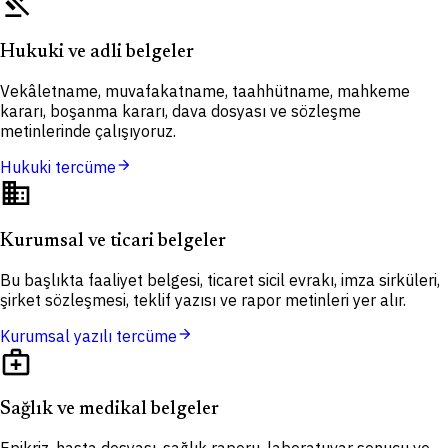
gavel
Hukuki ve adli belgeler
Vekâletname, muvafakatname, taahhütname, mahkeme
kararı, boşanma kararı, dava dosyası ve sözleşme
metinlerinde çalışıyoruz.
arrow_forward
Hukuki tercüme
domain
Kurumsal ve ticari belgeler
Bu başlıkta faaliyet belgesi, ticaret sicil evrakı, imza sirküleri,
şirket sözleşmesi, teklif yazısı ve rapor metinleri yer alır.
arrow_forward
Kurumsal yazılı tercüme
medical_services
Sağlık ve medikal belgeler