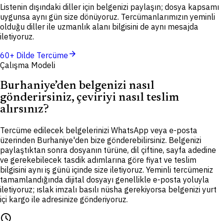
Listenin dışındaki diller için belgenizi paylaşın; dosya kapsamı
uygunsa aynı gün size dönüyoruz. Tercümanlarımızın yeminli
olduğu diller ile uzmanlık alanı bilgisini de aynı mesajda
iletiyoruz.
arrow_forward
60+ Dilde Tercüme
Çalışma Modeli
Burhaniye’den belgenizi nasıl
gönderirsiniz, çeviriyi nasıl teslim
alırsınız?
Tercüme edilecek belgelerinizi WhatsApp veya e-posta
üzerinden Burhaniye'den bize gönderebilirsiniz. Belgenizi
paylaştıktan sonra dosyanın türüne, dil çiftine, sayfa adedine
ve gerekebilecek tasdik adımlarına göre fiyat ve teslim
bilgisini aynı iş günü içinde size iletiyoruz. Yeminli tercümeniz
tamamlandığında dijital dosyayı genellikle e-posta yoluyla
iletiyoruz; ıslak imzalı basılı nüsha gerekiyorsa belgenizi yurt
içi kargo ile adresinize gönderiyoruz.
schedule