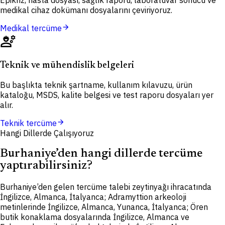
Epikriz, hasta dosyası, sağlık raporu, laboratuvar sonucu ve
medikal cihaz dokümanı dosyalarını çeviriyoruz.
arrow_forward
Medikal tercüme
engineering
Teknik ve mühendislik belgeleri
Bu başlıkta teknik şartname, kullanım kılavuzu, ürün
kataloğu, MSDS, kalite belgesi ve test raporu dosyaları yer
alır.
arrow_forward
Teknik tercüme
Hangi Dillerde Çalışıyoruz
Burhaniye’den hangi dillerde tercüme
yaptırabilirsiniz?
Burhaniye’den gelen tercüme talebi zeytinyağı ihracatında
İngilizce, Almanca, İtalyanca; Adramyttion arkeoloji
metinlerinde İngilizce, Almanca, Yunanca, İtalyanca; Ören
butik konaklama dosyalarında İngilizce, Almanca ve