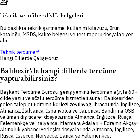
engineering
Teknik ve mühendislik belgeleri
Bu başlıkta teknik şartname, kullanım kılavuzu, ürün
kataloğu, MSDS, kalite belgesi ve test raporu dosyaları yer
alır.
arrow_forward
Teknik tercüme
Hangi Dillerde Çalışıyoruz
Balıkesir'de hangi dillerde tercüme
yaptırabilirsiniz?
Başkent Tercüme Bürosu, geniş yeminli tercüman ağıyla 60+
dilde yazılı ve sözlü tercüme hizmetleri sunar. Balıkesir'den
gelen talepler Edremit körfezi zeytinyağı ihracatında İngilizce,
Almanca, İtalyanca, İspanyolca ve Japonca; Bandırma OSB
ve liman dış ticaret dosyalarında Almanca, İngilizce, Rusça,
Felemenkçe ve İtalyanca; Marmara Adaları + Edremit Akçay-
Altınoluk yabancı yerleşim dosyalarında Almanca, İngilizce,
Rusça, İsveççe, Norveççe, Danca ve Felemenkçe;