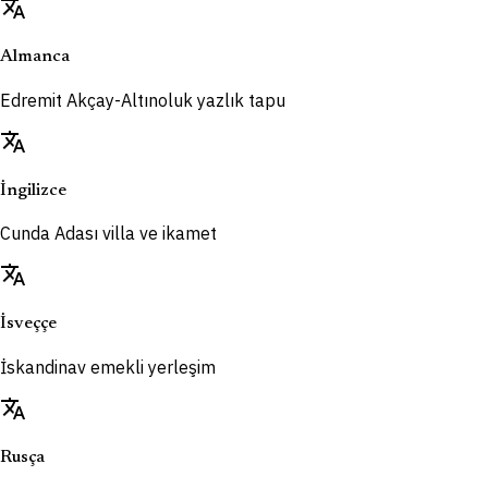
translate
Almanca
Edremit Akçay-Altınoluk yazlık tapu
translate
İngilizce
Cunda Adası villa ve ikamet
translate
İsveççe
İskandinav emekli yerleşim
translate
Rusça