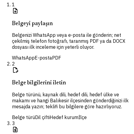
1
upload_file
Belgeyi paylaşın
Belgenizi WhatsApp veya e-posta ile gönderin; net
çekilmiş telefon fotoğrafı, taranmış PDF ya da DOCX
dosyası ilk inceleme için yeterli oluyor.
WhatsApp
E-posta
PDF
2
edit_document
Belge bilgilerini iletin
Belge türünü, kaynak dili, hedef dili, hedef ülke ve
makamı ve hangi Balıkesir ilçesinden gönderdiğinizi ilk
mesajda yazın; teklifi bu bilgilere göre hazırlıyoruz.
Belge türü
Dil çifti
Hedef kurum
İlçe
3
request_quote