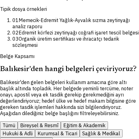
Tipik dosya örnekleri
01
Memecik-Edremit Yağlık-Ayvalık sızma zeytinyağı
analiz raporu
02
Edremit körfezi zeytinyağı coğrafi işaret tescil belgesi
03
Organik üretim sertifikası ve ihracatçı tedarik
sözleşmesi
Belge Kapsamı
Balıkesir'den hangi belgeleri çeviriyoruz?
Balıkesir'den gelen belgeleri kullanım amacına göre altı
başlık altında topladık. Her belgede yeminli tercüme, noter
onayı, apostil veya ek tasdik gerekip gerekmediğini ayrı
değerlendiriyoruz; hedef ülke ve hedef makam bilgisine göre
gereken tasdik işlemleri hakkında sizi bilgilendiriyoruz.
Aşağıdan dilediğiniz belge başlığını filtreleyebilirsiniz.
Tümü
Bireysel & Resmî
Eğitim & Akademik
Hukuki & Adli
Kurumsal & Ticari
Sağlık & Medikal