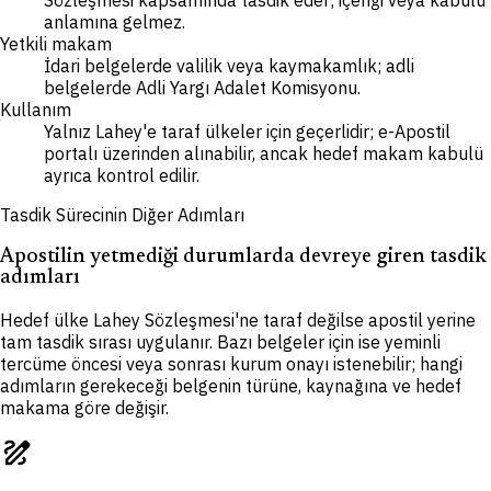
Sözleşmesi kapsamında tasdik eder; içeriği veya kabulü
anlamına gelmez.
Yetkili makam
İdari belgelerde valilik veya kaymakamlık; adli
belgelerde Adli Yargı Adalet Komisyonu.
Kullanım
Yalnız Lahey'e taraf ülkeler için geçerlidir; e-Apostil
portalı üzerinden alınabilir, ancak hedef makam kabulü
ayrıca kontrol edilir.
Tasdik Sürecinin Diğer Adımları
Apostilin yetmediği durumlarda devreye giren tasdik
adımları
Hedef ülke Lahey Sözleşmesi'ne taraf değilse apostil yerine
tam tasdik sırası uygulanır. Bazı belgeler için ise yeminli
tercüme öncesi veya sonrası kurum onayı istenebilir; hangi
adımların gerekeceği belgenin türüne, kaynağına ve hedef
makama göre değişir.
draw