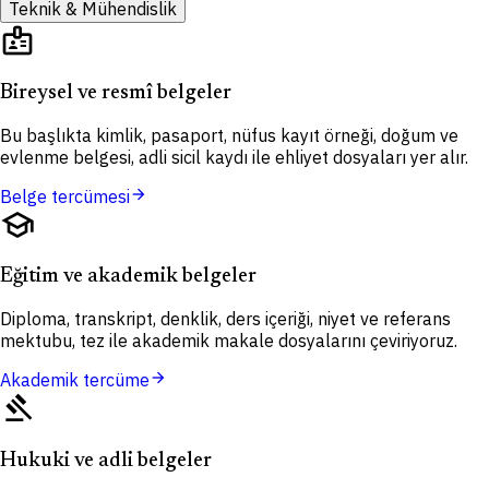
Teknik & Mühendislik
badge
Bireysel ve resmî belgeler
Bu başlıkta kimlik, pasaport, nüfus kayıt örneği, doğum ve
evlenme belgesi, adli sicil kaydı ile ehliyet dosyaları yer alır.
arrow_forward
Belge tercümesi
school
Eğitim ve akademik belgeler
Diploma, transkript, denklik, ders içeriği, niyet ve referans
mektubu, tez ile akademik makale dosyalarını çeviriyoruz.
arrow_forward
Akademik tercüme
gavel
Hukuki ve adli belgeler