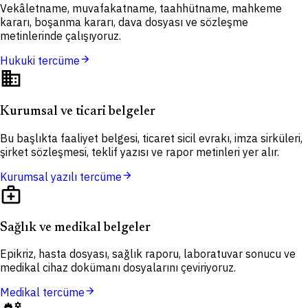
Vekâletname, muvafakatname, taahhütname, mahkeme
kararı, boşanma kararı, dava dosyası ve sözleşme
metinlerinde çalışıyoruz.
arrow_forward
Hukuki tercüme
domain
Kurumsal ve ticari belgeler
Bu başlıkta faaliyet belgesi, ticaret sicil evrakı, imza sirküleri,
şirket sözleşmesi, teklif yazısı ve rapor metinleri yer alır.
arrow_forward
Kurumsal yazılı tercüme
medical_services
Sağlık ve medikal belgeler
Epikriz, hasta dosyası, sağlık raporu, laboratuvar sonucu ve
medikal cihaz dokümanı dosyalarını çeviriyoruz.
arrow_forward
Medikal tercüme