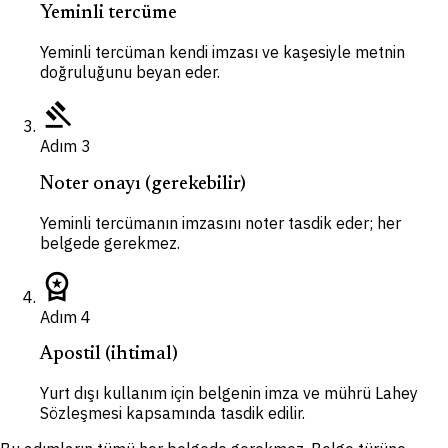
Yeminli tercüme
Yeminli tercüman kendi imzası ve kaşesiyle metnin
doğruluğunu beyan eder.
gavel
Adım
3
Noter onayı (gerekebilir)
Yeminli tercümanın imzasını noter tasdik eder; her
belgede gerekmez.
workspace_premium
Adım
4
Apostil (ihtimal)
Yurt dışı kullanım için belgenin imza ve mührü Lahey
Sözleşmesi kapsamında tasdik edilir.