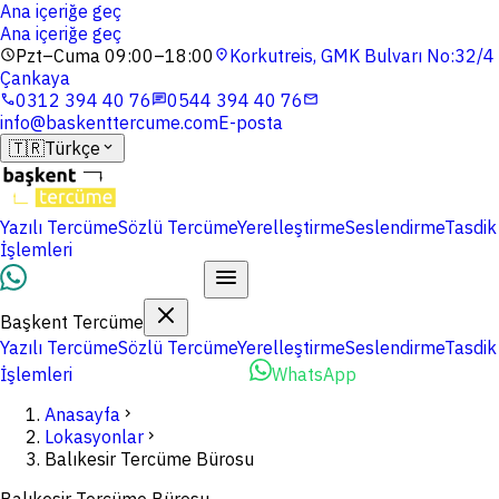
Ana içeriğe geç
Ana içeriğe geç
Pzt–Cuma 09:00–18:00
Korkutreis, GMK Bulvarı No:32/4
schedule
location_on
Çankaya
0312 394 40 76
0544 394 40 76
phone
chat
mail
info@baskenttercume.com
E-posta
🇹🇷
Türkçe
expand_more
Yazılı Tercüme
Sözlü Tercüme
Yerelleştirme
Seslendirme
Tasdik
İşlemleri
Dosyalarınızı Yükleyin
Başkent Tercüme
Yazılı Tercüme
Sözlü Tercüme
Yerelleştirme
Seslendirme
Tasdik
İşlemleri
Dosyalarınızı Yükleyin
WhatsApp
Anasayfa
chevron_right
Lokasyonlar
chevron_right
Balıkesir Tercüme Bürosu