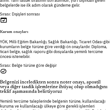
alınır. Tam tasdik sırasının son adımıdır; yurt dışından gelen
belgelerde ise ilk adım olarak gündeme gelir.
Sırası: Dışişleri sonrası
domain_verification
Kurum onayları
YÖK, Milli Eğitim Bakanlığı, Sağlık Bakanlığı, Ticaret Odası gibi
kurumların belge türüne göre verdiği ön onaylardır. Diploma,
ticari belge, sağlık raporu gibi dosyalarda yeminli tercüme
öncesi istenebilir.
Sırası: Belge türüne göre değişir
task_alt
Belgenizi inceledikten sonra noter onayı, apostil
veya diğer tasdik işlemlerine ihtiyaç olup olmadığını
teklif aşamasında belirtiyoruz
Yeminli tercüme taleplerinde belgenin türüne, kullanılacağı
kuruma ve kullanılacağı ülkeye göre gerekli işlemleri