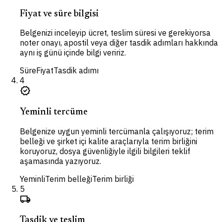
Fiyat ve süre bilgisi
Belgenizi inceleyip ücret, teslim süresi ve gerekiyorsa
noter onayı, apostil veya diğer tasdik adımları hakkında
aynı iş günü içinde bilgi veririz.
Süre
Fiyat
Tasdik adımı
4
verified
Yeminli tercüme
Belgenize uygun yeminli tercümanla çalışıyoruz; terim
belleği ve şirket içi kalite araçlarıyla terim birliğini
koruyoruz, dosya güvenliğiyle ilgili bilgileri teklif
aşamasında yazıyoruz.
Yeminli
Terim belleği
Terim birliği
5
local_shipping
Tasdik ve teslim