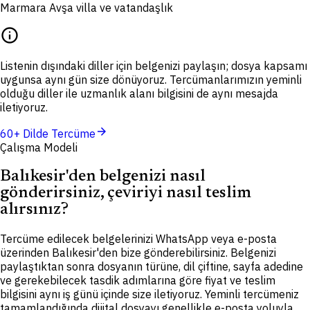
Marmara Avşa villa ve vatandaşlık
info
Listenin dışındaki diller için belgenizi paylaşın; dosya kapsamı
uygunsa aynı gün size dönüyoruz. Tercümanlarımızın yeminli
olduğu diller ile uzmanlık alanı bilgisini de aynı mesajda
iletiyoruz.
arrow_forward
60+ Dilde Tercüme
Çalışma Modeli
Balıkesir'den belgenizi nasıl
gönderirsiniz, çeviriyi nasıl teslim
alırsınız?
Tercüme edilecek belgelerinizi WhatsApp veya e-posta
üzerinden Balıkesir'den bize gönderebilirsiniz. Belgenizi
paylaştıktan sonra dosyanın türüne, dil çiftine, sayfa adedine
ve gerekebilecek tasdik adımlarına göre fiyat ve teslim
bilgisini aynı iş günü içinde size iletiyoruz. Yeminli tercümeniz
tamamlandığında dijital dosyayı genellikle e-posta yoluyla