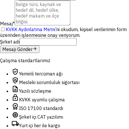
Mesaj
*
KVKK Aydınlatma Metni
’ni okudum, kişisel verilerimin form
üzerinden işlenmesine onay veriyorum.
Şirket adı
arrow_forward
Mesajı Gönder
Çalışma standartlarımız
verified_user
Yeminli tercüman ağı
policy
Mesleki sorumluluk sigortası
description
Yazılı sözleşme
lock
KVKK uyumlu çalışma
workspace_premium
ISO 17100 standardı
memory
Şirket içi CAT yazılımı
local_shipping
Yurt içi her ile kargo