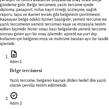
gündeme gelir. Belge tercümesi, yazılı tercüme içinde
diploma, pasaport, nüfus kayıt örneği, sözleşme, sağlık
raporu, tapu ve ikamet evrakı gibi belgelerin çevrilmesini
kapsayan belge odaklı hizmet başlığıdır; yeminli tercüme ise
yazılı tercümenin yeminli tercüman kaşe ve imzasıyla teslim
edilen biçimidir. Noter onayı bazı belgelerde yeminli tercüme
sonrası gelen ayrı bir onay işlemidir; apostil ise yurt dışı
kullanım için belgenin imza ve mührüne basılan ayrı bir tasdik
işlemidir.
description
Adım
1
Belge tercümesi
Yazılı tercüme, belgenin kaynak dilden hedef dile yazılı
olarak çevrilip teslim edilmesidir.
verified
Adım
2