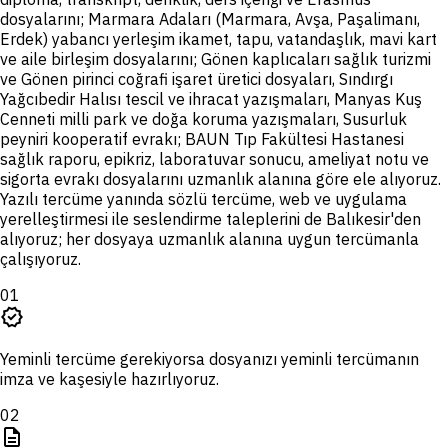
dosyalarını; Marmara Adaları (Marmara, Avşa, Paşalimanı,
Erdek) yabancı yerleşim ikamet, tapu, vatandaşlık, mavi kart
ve aile birleşim dosyalarını; Gönen kaplıcaları sağlık turizmi
ve Gönen pirinci coğrafi işaret üretici dosyaları, Sındırgı
Yağcıbedir Halısı tescil ve ihracat yazışmaları, Manyas Kuş
Cenneti milli park ve doğa koruma yazışmaları, Susurluk
peyniri kooperatif evrakı; BAUN Tıp Fakültesi Hastanesi
sağlık raporu, epikriz, laboratuvar sonucu, ameliyat notu ve
sigorta evrakı dosyalarını uzmanlık alanına göre ele alıyoruz.
Yazılı tercüme yanında sözlü tercüme, web ve uygulama
yerelleştirmesi ile seslendirme taleplerini de Balıkesir'den
alıyoruz; her dosyaya uzmanlık alanına uygun tercümanla
çalışıyoruz.
01
verified
Yeminli tercüme gerekiyorsa dosyanızı yeminli tercümanın
imza ve kaşesiyle hazırlıyoruz.
02
description