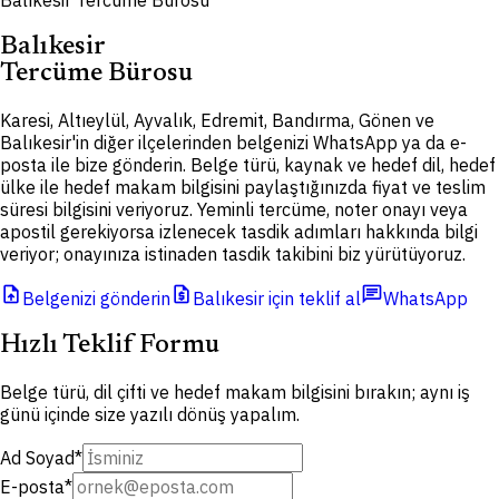
Balıkesir Tercüme Bürosu
Balıkesir
Tercüme Bürosu
Karesi, Altıeylül, Ayvalık, Edremit, Bandırma, Gönen ve
Balıkesir'in diğer ilçelerinden belgenizi WhatsApp ya da e-
posta ile bize gönderin. Belge türü, kaynak ve hedef dil, hedef
ülke ile hedef makam bilgisini paylaştığınızda fiyat ve teslim
süresi bilgisini veriyoruz. Yeminli tercüme, noter onayı veya
apostil gerekiyorsa izlenecek tasdik adımları hakkında bilgi
veriyor; onayınıza istinaden tasdik takibini biz yürütüyoruz.
upload_file
request_quote
chat
Belgenizi gönderin
Balıkesir için teklif al
WhatsApp
Hızlı Teklif Formu
Belge türü, dil çifti ve hedef makam bilgisini bırakın; aynı iş
günü içinde size yazılı dönüş yapalım.
Ad Soyad
*
E-posta
*