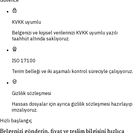
lock
KVKK uyumlu
Belgenizi ve kişisel verilerinizi KVKK uyumlu yazılı
taahhüt altında saklıyoruz.
workspace_premium
ISO 17100
Terim belleği ve iki aşamalı kontrol süreciyle çalışıyoruz.
verified_user
Gizlilik sözleşmesi
Hassas dosyalar için ayrıca gizlilik sözleşmesi hazırlayıp
imzalıyoruz.
Hızlı başlangıç
Belgenizi gönderin, fiyat ve teslim bilgisini hızlıca