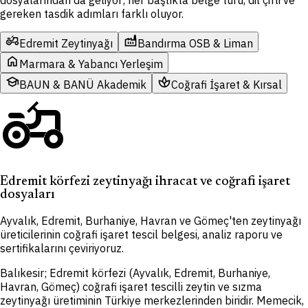
gereken tasdik adımları farklı oluyor.
agriculture
factory
Edremit Zeytinyağı
Bandırma OSB & Liman
home
Marmara & Yabancı Yerleşim
school
spa
BAUN & BANÜ Akademik
Coğrafi İşaret & Kırsal
agriculture
Edremit körfezi zeytinyağı ihracat ve coğrafi işaret
dosyaları
Ayvalık, Edremit, Burhaniye, Havran ve Gömeç'ten zeytinyağı
üreticilerinin coğrafi işaret tescil belgesi, analiz raporu ve
sertifikalarını çeviriyoruz.
Balıkesir; Edremit körfezi (Ayvalık, Edremit, Burhaniye,
Havran, Gömeç) coğrafi işaret tescilli zeytin ve sızma
zeytinyağı üretiminin Türkiye merkezlerinden biridir. Memecik,