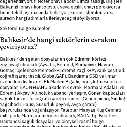
değerlendiriyoruz. Noter onayı, apostil, imza tasdiği, Dışişleri
Bakanlığı onayı, konsolosluk veya elçilik onayı gerekiyorsa
bunu teklif aşamasında belirtiyor; kurum işlemleri varsa
sürecin hangi adımlarla ilerleyeceğini söylüyoruz.
Sektörel Belge Kümeleri
Balıkesir'de hangi sektörlerin evrakını
çeviriyoruz?
Balıkesir'den gelen dosyalar en çok Edremit körfezi
zeytinyağı ihracatı (Ayvalık, Edremit, Burhaniye, Havran,
Gömeç ilçelerinde Memecik+Edremit Yağlık+Ayvalık çeşitleri,
coğrafi işaret tescili, GlobalGAP), Bandırma OSB ve liman
üzerinden dış ticaret, Eti Maden Bigadiç bor işletmesi teknik
dosyalar, BAUN+BANÜ akademik evrak, Marmara Adaları ve
Edremit Akçay-Altınoluk yabancı yerleşim, Gönen kaplıcaları
sağlık turizmi ile coğrafi işaretli ürünler (Gönen pirinci, Sındırgı
Yağcıbedir Halısı, Susurluk peyniri, Avşa şarabı)
başvurularında yoğunlaşıyor. Talepler Manyas Kuş Cenneti
milli park, Marmara mermeri ihracatı, BAUN Tıp Fakültesi
Hastanesi sağlık dosyaları ve bireysel resmî belge
dosyalarından da geliyor; her başlıkta belge türü, dil çifti ve