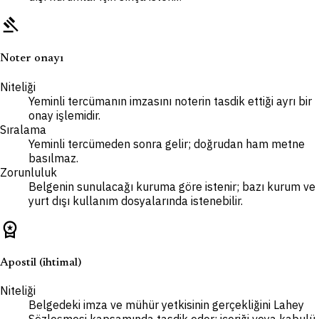
gavel
Noter onayı
Niteliği
Yeminli tercümanın imzasını noterin tasdik ettiği ayrı bir
onay işlemidir.
Sıralama
Yeminli tercümeden sonra gelir; doğrudan ham metne
basılmaz.
Zorunluluk
Belgenin sunulacağı kuruma göre istenir; bazı kurum ve
yurt dışı kullanım dosyalarında istenebilir.
workspace_premium
Apostil (ihtimal)
Niteliği
Belgedeki imza ve mühür yetkisinin gerçekliğini Lahey