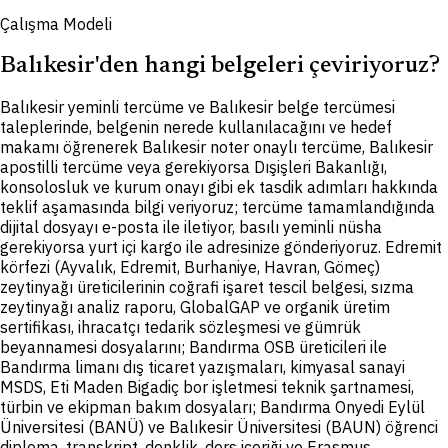
Çalışma Modeli
Balıkesir'den hangi belgeleri çeviriyoruz?
B
alıkesir yeminli tercüme ve Balıkesir belge tercümesi
taleplerinde, belgenin nerede kullanılacağını ve hedef
makamı öğrenerek Balıkesir noter onaylı tercüme, Balıkesir
apostilli tercüme veya gerekiyorsa Dışişleri Bakanlığı,
konsolosluk ve kurum onayı gibi ek tasdik adımları hakkında
teklif aşamasında bilgi veriyoruz; tercüme tamamlandığında
dijital dosyayı e-posta ile iletiyor, basılı yeminli nüsha
gerekiyorsa yurt içi kargo ile adresinize gönderiyoruz. Edremit
körfezi (Ayvalık, Edremit, Burhaniye, Havran, Gömeç)
zeytinyağı üreticilerinin coğrafi işaret tescil belgesi, sızma
zeytinyağı analiz raporu, GlobalGAP ve organik üretim
sertifikası, ihracatçı tedarik sözleşmesi ve gümrük
beyannamesi dosyalarını; Bandırma OSB üreticileri ile
Bandırma limanı dış ticaret yazışmaları, kimyasal sanayi
MSDS, Eti Maden Bigadiç bor işletmesi teknik şartnamesi,
türbin ve ekipman bakım dosyaları; Bandırma Onyedi Eylül
Üniversitesi (BANÜ) ve Balıkesir Üniversitesi (BAUN) öğrenci
diploma, transkript, denklik, ders içeriği ve Erasmus