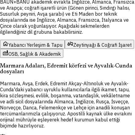
BAUN+BANÜ akademik evrakta İngilizce, Almanca, Fransızca
ve Arapça; coğrafi işaretli ürün (Gönen pirinci, Sındırgı halısı,
Susurluk peyniri, Avşa şarabı) ve Eti Maden bor teknik
dosyalarında ise İngilizce, Almanca, Fransızca, İtalyanca ve
Çince olarak yoğunlaşıyor. Aşağıdaki sekmelerden
ilgilendiğiniz dil grubuna bakabilirsiniz.
home
agriculture
Yabancı Yerleşim & Tapu
Zeytinyağı & Coğrafi İşaret
factory
OSB, Sağlık & Akademik
Marmara Adaları, Edremit körfezi ve Ayvalık-Cunda
dosyaları
Marmara, Avşa, Erdek, Edremit Akçay-Altınoluk ve Ayvalık-
Cunda'daki yabancı uyruklu kullanıcılarla ilgili ikamet, tapu,
kira sözleşmesi, evlilik, boşanma, vatandaşlık, vekâletname
ve adli sicil dosyalarında Almanca, İngilizce, Rusça, İsveççe,
Norveççe, Danca, Felemenkçe ve Lehçe için anadili konuşan
tercümanlarımızla çalışıyoruz. Apostilli kaynak ülke evrakını
orijinal mührüyle eşleyerek hedef kurumun kabul ettiği
biçimde hazırlıyoruz.