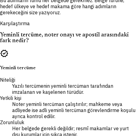
Bu adımların tümü her belgede gerekmez. Belge türüne,
hedef ülkeye ve hedef makama göre hangi adımların
gerekeceğini size yazıyoruz.
Karşılaştırma
Yeminli tercüme, noter onayı ve apostil arasındaki
fark nedir?
verified
Yeminli tercüme
Niteliği
Yazılı tercümenin yeminli tercüman tarafından
imzalanan ve kaşelenen türüdür.
Yetkili kişi
Noter yeminli tercüman çalıştırılır; mahkeme veya
adliyede ise adli yeminli tercüman görevlendirme koşulu
ayrıca kontrol edilir.
Zorunluluk
Her belgede gerekli değildir; resmî makamlar ve yurt
dışı kurumlar için sıkça istenir.