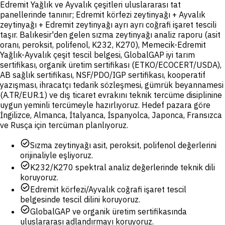
Edremit Yağlık ve Ayvalık çeşitleri uluslararası tat
panellerinde tanınır; Edremit körfezi zeytinyağı + Ayvalık
zeytinyağı + Edremit zeytinyağı ayrı ayrı coğrafi işaret tescili
taşır. Balıkesir'den gelen sızma zeytinyağı analiz raporu (asit
oranı, peroksit, polifenol, K232, K270), Memecik-Edremit
Yağlık-Ayvalık çeşit tescil belgesi, GlobalGAP iyi tarım
sertifikası, organik üretim sertifikası (ETKO/ECOCERT/USDA),
AB sağlık sertifikası, NSF/PDO/IGP sertifikası, kooperatif
yazışması, ihracatçı tedarik sözleşmesi, gümrük beyannamesi
(A.TR/EUR.1) ve dış ticaret evrakını teknik tercüme disiplinine
uygun yeminli tercümeyle hazırlıyoruz. Hedef pazara göre
İngilizce, Almanca, İtalyanca, İspanyolca, Japonca, Fransızca
ve Rusça için tercüman planlıyoruz.
check_circle
Sızma zeytinyağı asit, peroksit, polifenol değerlerini
orijinaliyle eşliyoruz.
check_circle
K232/K270 spektral analiz değerlerinde teknik dili
koruyoruz.
check_circle
Edremit körfezi/Ayvalık coğrafi işaret tescil
belgesinde tescil dilini koruyoruz.
check_circle
GlobalGAP ve organik üretim sertifikasında
uluslararası adlandırmayı koruyoruz.