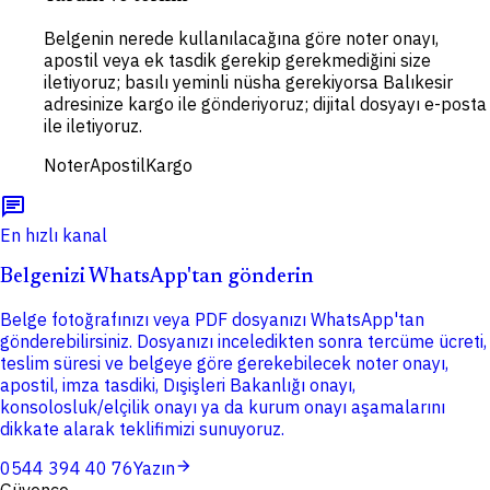
Belgenin nerede kullanılacağına göre noter onayı,
apostil veya ek tasdik gerekip gerekmediğini size
iletiyoruz; basılı yeminli nüsha gerekiyorsa Balıkesir
adresinize kargo ile gönderiyoruz; dijital dosyayı e-posta
ile iletiyoruz.
Noter
Apostil
Kargo
chat
En hızlı kanal
Belgenizi WhatsApp'tan gönderin
Belge fotoğrafınızı veya PDF dosyanızı WhatsApp'tan
gönderebilirsiniz. Dosyanızı inceledikten sonra tercüme ücreti,
teslim süresi ve belgeye göre gerekebilecek noter onayı,
apostil, imza tasdiki, Dışişleri Bakanlığı onayı,
konsolosluk/elçilik onayı ya da kurum onayı aşamalarını
dikkate alarak teklifimizi sunuyoruz.
arrow_forward
0544 394 40 76
Yazın
Güvence