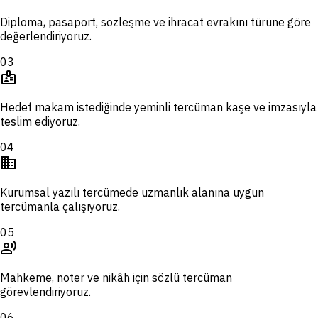
Diploma, pasaport, sözleşme ve ihracat evrakını türüne göre
değerlendiriyoruz.
03
badge
Hedef makam istediğinde yeminli tercüman kaşe ve imzasıyla
teslim ediyoruz.
04
domain
Kurumsal yazılı tercümede uzmanlık alanına uygun
tercümanla çalışıyoruz.
05
record_voice_over
Mahkeme, noter ve nikâh için sözlü tercüman
görevlendiriyoruz.
06