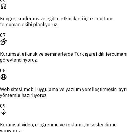
headphones
Kongre, konferans ve eğitim etkinlikleri için simültane
tercüman ekibi planlıyoruz.
07
sign_language
Kurumsal etkinlik ve seminerlerde Türk işaret dili tercümanı
görevlendiriyoruz.
08
language
Web sitesi, mobil uygulama ve yazılım yerelleştirmesini ayrı
yöntemle hazırlıyoruz.
09
mic
Kurumsal video, e-öğrenme ve reklam için seslendirme
yapıyoruz.