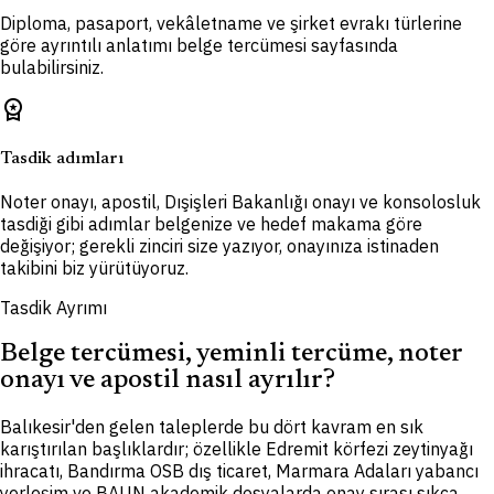
Diploma, pasaport, vekâletname ve şirket evrakı türlerine
göre ayrıntılı anlatımı belge tercümesi sayfasında
bulabilirsiniz.
workspace_premium
Tasdik adımları
Noter onayı, apostil, Dışişleri Bakanlığı onayı ve konsolosluk
tasdiği gibi adımlar belgenize ve hedef makama göre
değişiyor; gerekli zinciri size yazıyor, onayınıza istinaden
takibini biz yürütüyoruz.
Tasdik Ayrımı
Belge tercümesi, yeminli tercüme, noter
onayı ve apostil nasıl ayrılır?
Balıkesir'den gelen taleplerde bu dört kavram en sık
karıştırılan başlıklardır; özellikle Edremit körfezi zeytinyağı
ihracatı, Bandırma OSB dış ticaret, Marmara Adaları yabancı
yerleşim ve BAUN akademik dosyalarda onay sırası sıkça