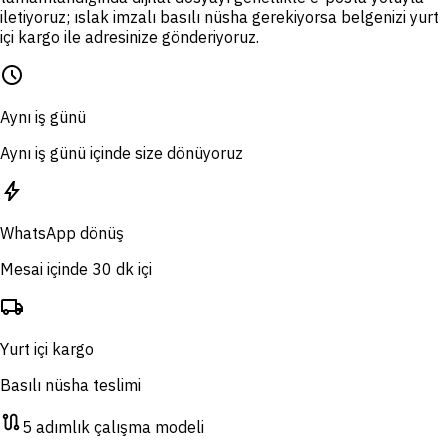
iletiyoruz; ıslak imzalı basılı nüsha gerekiyorsa belgenizi yurt
içi kargo ile adresinize gönderiyoruz.
schedule
Aynı iş günü
Aynı iş günü içinde size dönüyoruz
bolt
WhatsApp dönüş
Mesai içinde 30 dk içi
local_shipping
Yurt içi kargo
Basılı nüsha teslimi
route
5 adımlık çalışma modeli