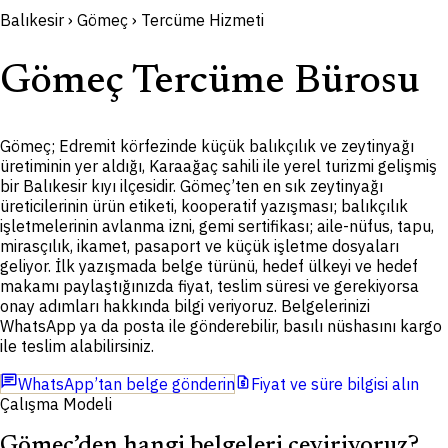
Balıkesir › Gömeç › Tercüme Hizmeti
Gömeç Tercüme Bürosu
Gömeç; Edremit körfezinde küçük balıkçılık ve zeytinyağı
üretiminin yer aldığı, Karaağaç sahili ile yerel turizmi gelişmiş
bir Balıkesir kıyı ilçesidir. Gömeç’ten en sık zeytinyağı
üreticilerinin ürün etiketi, kooperatif yazışması; balıkçılık
işletmelerinin avlanma izni, gemi sertifikası; aile-nüfus, tapu,
mirasçılık, ikamet, pasaport ve küçük işletme dosyaları
geliyor. İlk yazışmada belge türünü, hedef ülkeyi ve hedef
makamı paylaştığınızda fiyat, teslim süresi ve gerekiyorsa
onay adımları hakkında bilgi veriyoruz. Belgelerinizi
WhatsApp ya da posta ile gönderebilir, basılı nüshasını kargo
ile teslim alabilirsiniz.
chat
request_quote
WhatsApp’tan belge gönderin
Fiyat ve süre bilgisi alın
Çalışma Modeli
Gömeç’den hangi belgeleri çeviriyoruz?