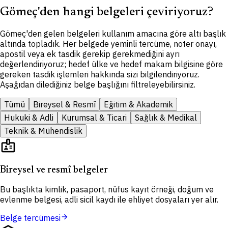
Gömeç'den hangi belgeleri çeviriyoruz?
Gömeç'den gelen belgeleri kullanım amacına göre altı başlık
altında topladık. Her belgede yeminli tercüme, noter onayı,
apostil veya ek tasdik gerekip gerekmediğini ayrı
değerlendiriyoruz; hedef ülke ve hedef makam bilgisine göre
gereken tasdik işlemleri hakkında sizi bilgilendiriyoruz.
Aşağıdan dilediğiniz belge başlığını filtreleyebilirsiniz.
Tümü
Bireysel & Resmî
Eğitim & Akademik
Hukuki & Adli
Kurumsal & Ticari
Sağlık & Medikal
Teknik & Mühendislik
badge
Bireysel ve resmî belgeler
Bu başlıkta kimlik, pasaport, nüfus kayıt örneği, doğum ve
evlenme belgesi, adli sicil kaydı ile ehliyet dosyaları yer alır.
arrow_forward
Belge tercümesi