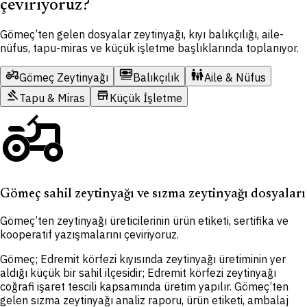
çeviriyoruz?
Gömeç’ten gelen dosyalar zeytinyağı, kıyı balıkçılığı, aile-
nüfus, tapu-miras ve küçük işletme başlıklarında toplanıyor.
agriculture
set_meal
family_restroom
Gömeç Zeytinyağı
Balıkçılık
Aile & Nüfus
gavel
store
Tapu & Miras
Küçük İşletme
agriculture
Gömeç sahil zeytinyağı ve sızma zeytinyağı dosyaları
Gömeç’ten zeytinyağı üreticilerinin ürün etiketi, sertifika ve
kooperatif yazışmalarını çeviriyoruz.
Gömeç; Edremit körfezi kıyısında zeytinyağı üretiminin yer
aldığı küçük bir sahil ilçesidir; Edremit körfezi zeytinyağı
coğrafi işaret tescili kapsamında üretim yapılır. Gömeç’ten
gelen sızma zeytinyağı analiz raporu, ürün etiketi, ambalaj