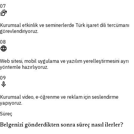
07
sign_language
Kurumsal etkinlik ve seminerlerde Türk işaret dili tercümanı
görevlendiriyoruz.
08
language
Web sitesi, mobil uygulama ve yazılım yerelleştirmesini ayrı
yöntemle hazırlıyoruz.
09
mic
Kurumsal video, e-öğrenme ve reklam için seslendirme
yapıyoruz.
Süreç
Belgenizi gönderdikten sonra süreç nasıl ilerler?