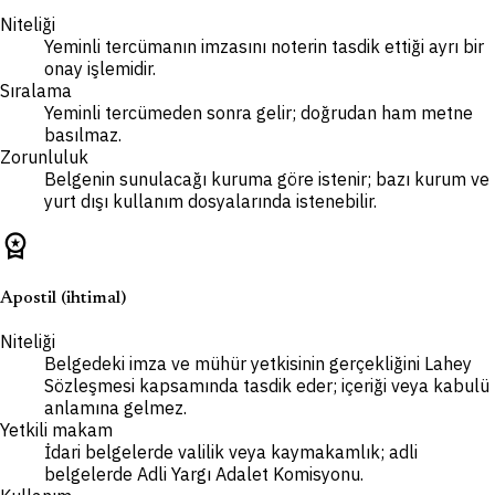
Niteliği
Yeminli tercümanın imzasını noterin tasdik ettiği ayrı bir
onay işlemidir.
Sıralama
Yeminli tercümeden sonra gelir; doğrudan ham metne
basılmaz.
Zorunluluk
Belgenin sunulacağı kuruma göre istenir; bazı kurum ve
yurt dışı kullanım dosyalarında istenebilir.
workspace_premium
Apostil (ihtimal)
Niteliği
Belgedeki imza ve mühür yetkisinin gerçekliğini Lahey
Sözleşmesi kapsamında tasdik eder; içeriği veya kabulü
anlamına gelmez.
Yetkili makam
İdari belgelerde valilik veya kaymakamlık; adli
belgelerde Adli Yargı Adalet Komisyonu.