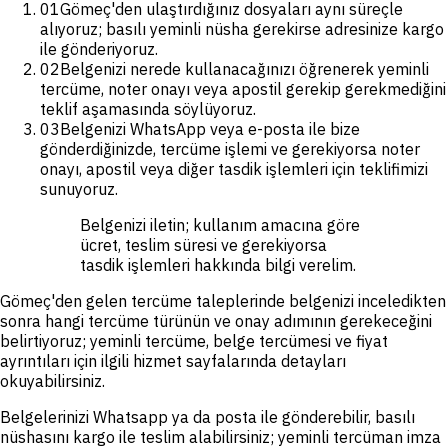
01
Gömeç'den ulaştırdığınız dosyaları aynı süreçle
alıyoruz; basılı yeminli nüsha gerekirse adresinize kargo
ile gönderiyoruz.
02
Belgenizi nerede kullanacağınızı öğrenerek yeminli
tercüme, noter onayı veya apostil gerekip gerekmediğini
teklif aşamasında söylüyoruz.
03
Belgenizi WhatsApp veya e-posta ile bize
gönderdiğinizde, tercüme işlemi ve gerekiyorsa noter
onayı, apostil veya diğer tasdik işlemleri için teklifimizi
sunuyoruz.
Belgenizi iletin; kullanım amacına göre
ücret, teslim süresi ve gerekiyorsa
tasdik işlemleri hakkında bilgi verelim.
Gömeç'den gelen tercüme taleplerinde belgenizi inceledikten
sonra hangi tercüme türünün ve onay adımının gerekeceğini
belirtiyoruz; yeminli tercüme, belge tercümesi ve fiyat
ayrıntıları için ilgili hizmet sayfalarında detayları
okuyabilirsiniz.
Belgelerinizi Whatsapp ya da posta ile gönderebilir, basılı
nüshasını kargo ile teslim alabilirsiniz; yeminli tercüman imza