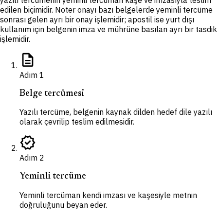
yazılı tercümenin yeminli tercüman kaşe ve imzasıyla teslim
edilen biçimidir. Noter onayı bazı belgelerde yeminli tercüme
sonrası gelen ayrı bir onay işlemidir; apostil ise yurt dışı
kullanım için belgenin imza ve mührüne basılan ayrı bir tasdik
işlemidir.
description
Adım
1
Belge tercümesi
Yazılı tercüme, belgenin kaynak dilden hedef dile yazılı
olarak çevrilip teslim edilmesidir.
verified
Adım
2
Yeminli tercüme
Yeminli tercüman kendi imzası ve kaşesiyle metnin
doğruluğunu beyan eder.