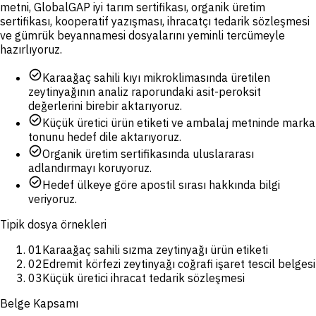
metni, GlobalGAP iyi tarım sertifikası, organik üretim
sertifikası, kooperatif yazışması, ihracatçı tedarik sözleşmesi
ve gümrük beyannamesi dosyalarını yeminli tercümeyle
hazırlıyoruz.
check_circle
Karaağaç sahili kıyı mikroklimasında üretilen
zeytinyağının analiz raporundaki asit-peroksit
değerlerini birebir aktarıyoruz.
check_circle
Küçük üretici ürün etiketi ve ambalaj metninde marka
tonunu hedef dile aktarıyoruz.
check_circle
Organik üretim sertifikasında uluslararası
adlandırmayı koruyoruz.
check_circle
Hedef ülkeye göre apostil sırası hakkında bilgi
veriyoruz.
Tipik dosya örnekleri
01
Karaağaç sahili sızma zeytinyağı ürün etiketi
02
Edremit körfezi zeytinyağı coğrafi işaret tescil belgesi
03
Küçük üretici ihracat tedarik sözleşmesi
Belge Kapsamı