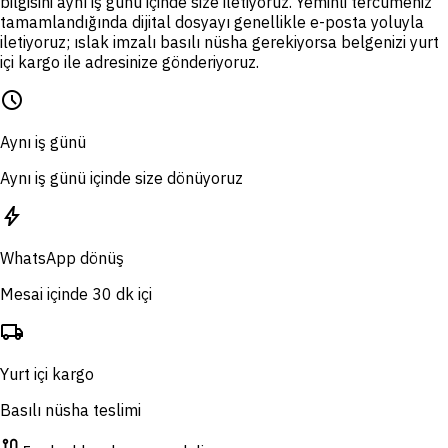
bilgisini aynı iş günü içinde size iletiyoruz. Yeminli tercümeniz
tamamlandığında dijital dosyayı genellikle e-posta yoluyla
iletiyoruz; ıslak imzalı basılı nüsha gerekiyorsa belgenizi yurt
içi kargo ile adresinize gönderiyoruz.
schedule
Aynı iş günü
Aynı iş günü içinde size dönüyoruz
bolt
WhatsApp dönüş
Mesai içinde 30 dk içi
local_shipping
Yurt içi kargo
Basılı nüsha teslimi
route