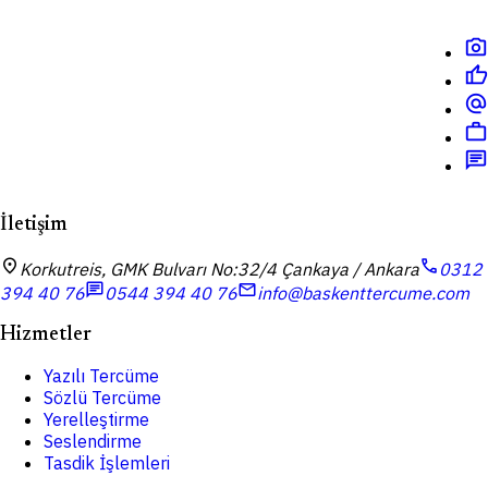
photo_camera
thumb_up
alternate_email
work
chat
İletişim
location_on
call
Korkutreis, GMK Bulvarı No:32/4 Çankaya / Ankara
0312
chat
mail
394 40 76
0544 394 40 76
info@baskenttercume.com
Hizmetler
Yazılı Tercüme
Sözlü Tercüme
Yerelleştirme
Seslendirme
Tasdik İşlemleri