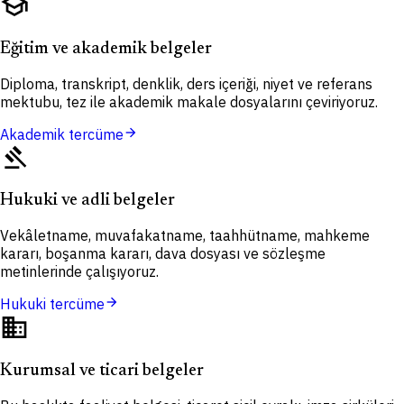
school
Eğitim ve akademik belgeler
Diploma, transkript, denklik, ders içeriği, niyet ve referans
mektubu, tez ile akademik makale dosyalarını çeviriyoruz.
arrow_forward
Akademik tercüme
gavel
Hukuki ve adli belgeler
Vekâletname, muvafakatname, taahhütname, mahkeme
kararı, boşanma kararı, dava dosyası ve sözleşme
metinlerinde çalışıyoruz.
arrow_forward
Hukuki tercüme
domain
Kurumsal ve ticari belgeler