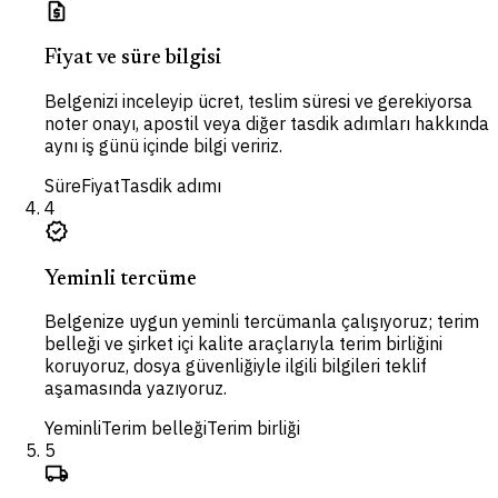
request_quote
Fiyat ve süre bilgisi
Belgenizi inceleyip ücret, teslim süresi ve gerekiyorsa
noter onayı, apostil veya diğer tasdik adımları hakkında
aynı iş günü içinde bilgi veririz.
Süre
Fiyat
Tasdik adımı
4
verified
Yeminli tercüme
Belgenize uygun yeminli tercümanla çalışıyoruz; terim
belleği ve şirket içi kalite araçlarıyla terim birliğini
koruyoruz, dosya güvenliğiyle ilgili bilgileri teklif
aşamasında yazıyoruz.
Yeminli
Terim belleği
Terim birliği
5
local_shipping