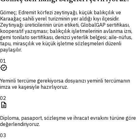
G
ömeç; Edremit körfezi zeytinyağı, küçük balıkçılık ve
Karaağaç sahili yerel turizminin yer aldığı kıyı ilçesidir.
Zeytinyağı üreticilerinin ürün etiketi, GlobalGAP sertifikası,
kooperatif yazışması; balıkçılık işletmelerinin avlanma izni,
gemi tonilato sertifikası, denizci yeterlik belgesi; aile-nüfus,
tapu, mirasçılık ve küçük işletme sözleşmeleri düzenli
paylaşılır.
01
verified
Yeminli tercüme gerekiyorsa dosyanızı yeminli tercümanın
imza ve kaşesiyle hazırlıyoruz.
02
description
Diploma, pasaport, sözleşme ve ihracat evrakını türüne göre
değerlendiriyoruz.
03