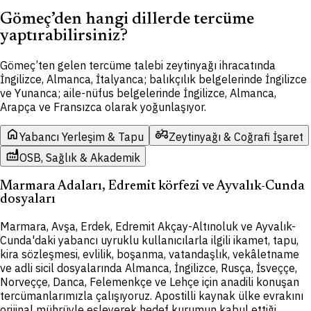
Gömeç’den hangi dillerde tercüme
yaptırabilirsiniz?
Gömeç’ten gelen tercüme talebi zeytinyağı ihracatında
İngilizce, Almanca, İtalyanca; balıkçılık belgelerinde İngilizce
ve Yunanca; aile-nüfus belgelerinde İngilizce, Almanca,
Arapça ve Fransızca olarak yoğunlaşıyor.
home
agriculture
Yabancı Yerleşim & Tapu
Zeytinyağı & Coğrafi İşaret
factory
OSB, Sağlık & Akademik
Marmara Adaları, Edremit körfezi ve Ayvalık-Cunda
dosyaları
Marmara, Avşa, Erdek, Edremit Akçay-Altınoluk ve Ayvalık-
Cunda'daki yabancı uyruklu kullanıcılarla ilgili ikamet, tapu,
kira sözleşmesi, evlilik, boşanma, vatandaşlık, vekâletname
ve adli sicil dosyalarında Almanca, İngilizce, Rusça, İsveççe,
Norveççe, Danca, Felemenkçe ve Lehçe için anadili konuşan
tercümanlarımızla çalışıyoruz. Apostilli kaynak ülke evrakını
orijinal mührüyle eşleyerek hedef kurumun kabul ettiği