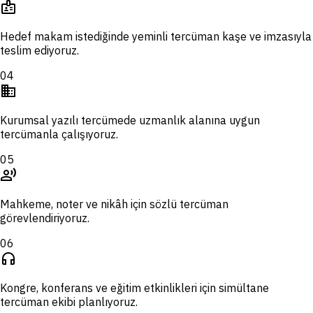
badge
Hedef makam istediğinde yeminli tercüman kaşe ve imzasıyla
teslim ediyoruz.
04
domain
Kurumsal yazılı tercümede uzmanlık alanına uygun
tercümanla çalışıyoruz.
05
record_voice_over
Mahkeme, noter ve nikâh için sözlü tercüman
görevlendiriyoruz.
06
headphones
Kongre, konferans ve eğitim etkinlikleri için simültane
tercüman ekibi planlıyoruz.