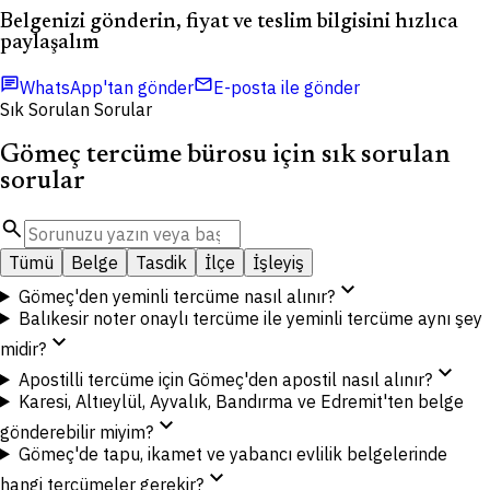
Belgenizi gönderin, fiyat ve teslim bilgisini hızlıca
paylaşalım
chat
mail
WhatsApp'tan gönder
E-posta ile gönder
Sık Sorulan Sorular
Gömeç tercüme bürosu için sık sorulan
sorular
search
Tümü
Belge
Tasdik
İlçe
İşleyiş
expand_more
Gömeç'den yeminli tercüme nasıl alınır?
Balıkesir noter onaylı tercüme ile yeminli tercüme aynı şey
expand_more
midir?
expand_more
Apostilli tercüme için Gömeç'den apostil nasıl alınır?
Karesi, Altıeylül, Ayvalık, Bandırma ve Edremit'ten belge
expand_more
gönderebilir miyim?
Gömeç'de tapu, ikamet ve yabancı evlilik belgelerinde
expand_more
hangi tercümeler gerekir?