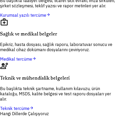
Bu başlıkta faaliyet belgesi, ticaret sicil evrakı, imza sirküleri,
şirket sözleşmesi, teklif yazısı ve rapor metinleri yer alır.
arrow_forward
Kurumsal yazılı tercüme
medical_services
Sağlık ve medikal belgeler
Epikriz, hasta dosyası, sağlık raporu, laboratuvar sonucu ve
medikal cihaz dokümanı dosyalarını çeviriyoruz.
arrow_forward
Medikal tercüme
engineering
Teknik ve mühendislik belgeleri
Bu başlıkta teknik şartname, kullanım kılavuzu, ürün
kataloğu, MSDS, kalite belgesi ve test raporu dosyaları yer
alır.
arrow_forward
Teknik tercüme
Hangi Dillerde Çalışıyoruz