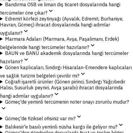
Bandırma OSB ve liman dış ticaret dosyalarında hangi
expand_more
tercümeler öne çıkar?
Edremit körfezi zeytinyağı (Ayvalık, Edremit, Burhaniye,
Havran, Gömeç) ihracat dosyalarında hangi adımlar
expand_more
uygulanır?
Marmara Adaları (Marmara, Avşa, Paşalimanı, Erdek)
expand_more
belgelerinde hangi tercümeler hazırlanır?
BAUN ve BANÜ akademik dosyalarında hangi tercümeler
expand_more
hazırlanır?
Gönen kaplıcaları, Sındırgı Hisaralan-Emendere kaplıcaları
expand_more
ve sağlık turizmi belgeleri çevrilir mi?
Coğrafi işaretli ürünler (Gönen pirinci, Sındırgı Yağcıbedir
Halısı, Susurluk peyniri, Avşa şarabı) ihracat dosyalarında
expand_more
hangi adımlar uygulanır?
Gömeç'de yeminli tercümenin noter onayı zorunlu mudur?
expand_more
expand_more
Gömeç'de fiziksel ofisiniz var mı?
expand_more
Balıkesir'e basılı yeminli nüsha kargo ile geliyor mu?
Gömeç'den gönderilen dosyalarda fiyat ve teslim bilgisi