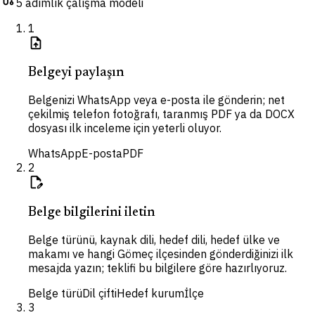
5 adımlık çalışma modeli
1
upload_file
Belgeyi paylaşın
Belgenizi WhatsApp veya e-posta ile gönderin; net
çekilmiş telefon fotoğrafı, taranmış PDF ya da DOCX
dosyası ilk inceleme için yeterli oluyor.
WhatsApp
E-posta
PDF
2
edit_document
Belge bilgilerini iletin
Belge türünü, kaynak dili, hedef dili, hedef ülke ve
makamı ve hangi Gömeç ilçesinden gönderdiğinizi ilk
mesajda yazın; teklifi bu bilgilere göre hazırlıyoruz.
Belge türü
Dil çifti
Hedef kurum
İlçe
3