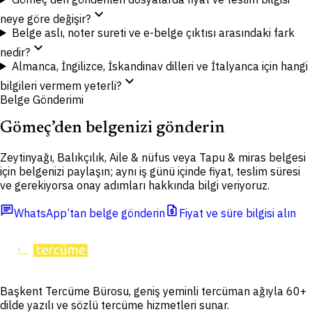
expand_more
neye göre değişir?
Belge aslı, noter sureti ve e-belge çıktısı arasındaki fark
expand_more
nedir?
Almanca, İngilizce, İskandinav dilleri ve İtalyanca için hangi
expand_more
bilgileri vermem yeterli?
Belge Gönderimi
Gömeç’den belgenizi gönderin
Zeytinyağı, Balıkçılık, Aile & nüfus veya Tapu & miras belgesi
için belgenizi paylaşın; aynı iş günü içinde fiyat, teslim süresi
ve gerekiyorsa onay adımları hakkında bilgi veriyoruz.
chat
request_quote
WhatsApp’tan belge gönderin
Fiyat ve süre bilgisi alın
Başkent Tercüme Bürosu, geniş yeminli tercüman ağıyla 60+
dilde yazılı ve sözlü tercüme hizmetleri sunar.