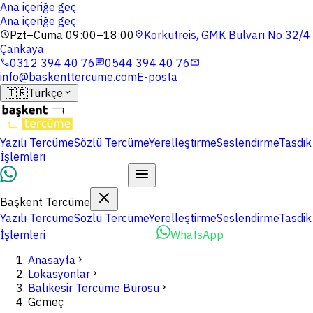
Ana içeriğe geç
Ana içeriğe geç
Pzt–Cuma 09:00–18:00
Korkutreis, GMK Bulvarı No:32/4
schedule
location_on
Çankaya
0312 394 40 76
0544 394 40 76
phone
chat
mail
info@baskenttercume.com
E-posta
🇹🇷
Türkçe
expand_more
Yazılı Tercüme
Sözlü Tercüme
Yerelleştirme
Seslendirme
Tasdik
İşlemleri
Dosyalarınızı Yükleyin
Başkent Tercüme
Yazılı Tercüme
Sözlü Tercüme
Yerelleştirme
Seslendirme
Tasdik
İşlemleri
Dosyalarınızı Yükleyin
WhatsApp
Anasayfa
chevron_right
Lokasyonlar
chevron_right
Balıkesir Tercüme Bürosu
chevron_right
Gömeç