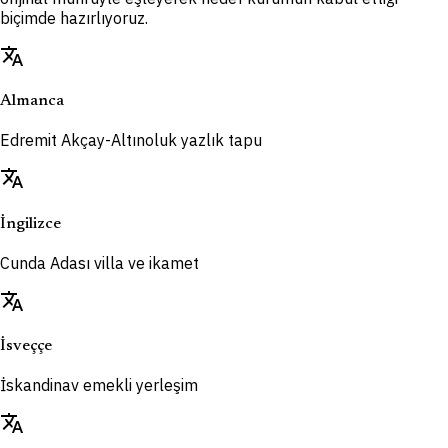
biçimde hazırlıyoruz.
translate
Almanca
Edremit Akçay-Altınoluk yazlık tapu
translate
İngilizce
Cunda Adası villa ve ikamet
translate
İsveççe
İskandinav emekli yerleşim
translate