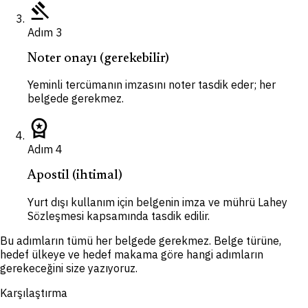
gavel
Adım
3
Noter onayı (gerekebilir)
Yeminli tercümanın imzasını noter tasdik eder; her
belgede gerekmez.
workspace_premium
Adım
4
Apostil (ihtimal)
Yurt dışı kullanım için belgenin imza ve mührü Lahey
Sözleşmesi kapsamında tasdik edilir.
Bu adımların tümü her belgede gerekmez. Belge türüne,
hedef ülkeye ve hedef makama göre hangi adımların
gerekeceğini size yazıyoruz.
Karşılaştırma