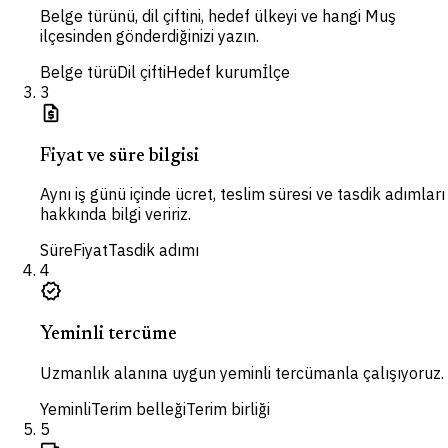
Belge türünü, dil çiftini, hedef ülkeyi ve hangi Muş
ilçesinden gönderdiğinizi yazın.
Belge türü
Dil çifti
Hedef kurum
İlçe
3
request_quote
Fiyat ve süre bilgisi
Aynı iş günü içinde ücret, teslim süresi ve tasdik adımları
hakkında bilgi veririz.
Süre
Fiyat
Tasdik adımı
4
verified
Yeminli tercüme
Uzmanlık alanına uygun yeminli tercümanla çalışıyoruz.
Yeminli
Terim belleği
Terim birliği
5