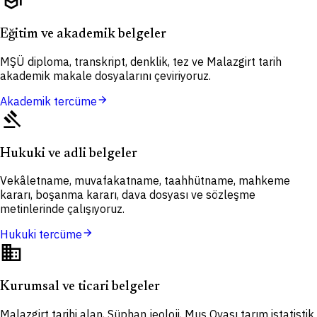
school
Eğitim ve akademik belgeler
MŞÜ diploma, transkript, denklik, tez ve Malazgirt tarih
akademik makale dosyalarını çeviriyoruz.
arrow_forward
Akademik tercüme
gavel
Hukuki ve adli belgeler
Vekâletname, muvafakatname, taahhütname, mahkeme
kararı, boşanma kararı, dava dosyası ve sözleşme
metinlerinde çalışıyoruz.
arrow_forward
Hukuki tercüme
domain
Kurumsal ve ticari belgeler
Malazgirt tarihi alan, Süphan jeoloji, Muş Ovası tarım istatistik