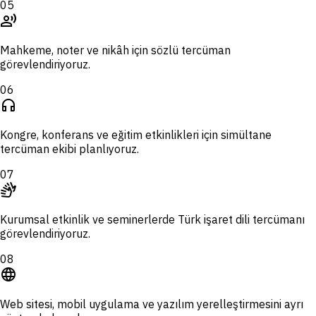
05
record_voice_over
Mahkeme, noter ve nikâh için sözlü tercüman
görevlendiriyoruz.
06
headphones
Kongre, konferans ve eğitim etkinlikleri için simültane
tercüman ekibi planlıyoruz.
07
sign_language
Kurumsal etkinlik ve seminerlerde Türk işaret dili tercümanı
görevlendiriyoruz.
08
language
Web sitesi, mobil uygulama ve yazılım yerelleştirmesini ayrı