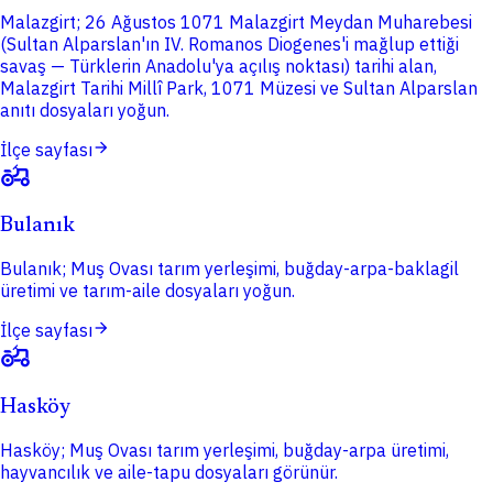
Malazgirt; 26 Ağustos 1071 Malazgirt Meydan Muharebesi
(Sultan Alparslan'ın IV. Romanos Diogenes'i mağlup ettiği
savaş — Türklerin Anadolu'ya açılış noktası) tarihi alan,
Malazgirt Tarihi Millî Park, 1071 Müzesi ve Sultan Alparslan
anıtı dosyaları yoğun.
arrow_forward
İlçe sayfası
agriculture
Bulanık
Bulanık; Muş Ovası tarım yerleşimi, buğday-arpa-baklagil
üretimi ve tarım-aile dosyaları yoğun.
arrow_forward
İlçe sayfası
agriculture
Hasköy
Hasköy; Muş Ovası tarım yerleşimi, buğday-arpa üretimi,
hayvancılık ve aile-tapu dosyaları görünür.