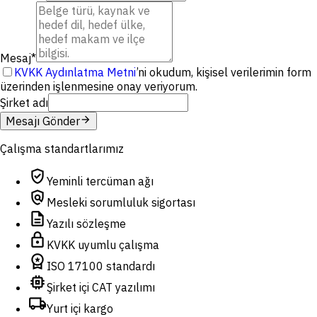
Mesaj
*
KVKK Aydınlatma Metni
’ni okudum, kişisel verilerimin form
üzerinden işlenmesine onay veriyorum.
Şirket adı
arrow_forward
Mesajı Gönder
Çalışma standartlarımız
verified_user
Yeminli tercüman ağı
policy
Mesleki sorumluluk sigortası
description
Yazılı sözleşme
lock
KVKK uyumlu çalışma
workspace_premium
ISO 17100 standardı
memory
Şirket içi CAT yazılımı
local_shipping
Yurt içi kargo