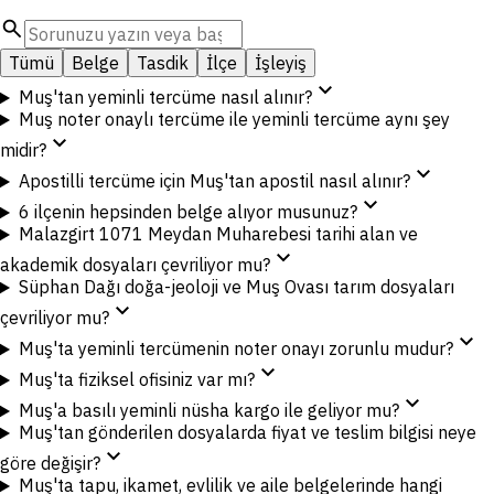
search
Tümü
Belge
Tasdik
İlçe
İşleyiş
expand_more
Muş'tan yeminli tercüme nasıl alınır?
Muş noter onaylı tercüme ile yeminli tercüme aynı şey
expand_more
midir?
expand_more
Apostilli tercüme için Muş'tan apostil nasıl alınır?
expand_more
6 ilçenin hepsinden belge alıyor musunuz?
Malazgirt 1071 Meydan Muharebesi tarihi alan ve
expand_more
akademik dosyaları çevriliyor mu?
Süphan Dağı doğa-jeoloji ve Muş Ovası tarım dosyaları
expand_more
çevriliyor mu?
expand_more
Muş'ta yeminli tercümenin noter onayı zorunlu mudur?
expand_more
Muş'ta fiziksel ofisiniz var mı?
expand_more
Muş'a basılı yeminli nüsha kargo ile geliyor mu?
Muş'tan gönderilen dosyalarda fiyat ve teslim bilgisi neye
expand_more
göre değişir?
Muş'ta tapu, ikamet, evlilik ve aile belgelerinde hangi