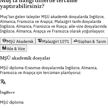
Muş'ta hangi dillerde tercüme
yaptırabilirsiniz?
Muş'tan gelen talepler MŞÜ akademik dosyalarda İngilizce,
Almanca, Fransızca ve Arapça; Malazgirt tarihi dosyalarda
İngilizce, Almanca, Fransızca ve Rusça; aile-vize dosyalarında
İngilizce, Almanca, Arapça ve Fransızca olarak yoğunlaşıyor.
school
history_edu
terrain
MŞÜ Akademik
Malazgirt 1071
Süphan & Tarım
family_restroom
Aile & Vize
MŞÜ akademik dosyalar
MŞÜ diploma-Erasmus dosyalarında İngilizce, Almanca,
Fransızca ve Arapça için tercüman planlıyoruz.
translate
İngilizce
MŞÜ diploma