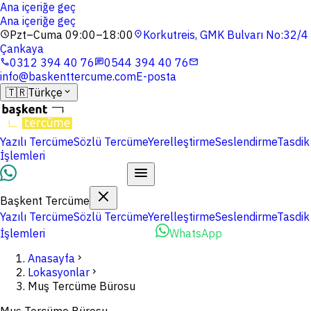
Ana içeriğe geç
Ana içeriğe geç
Pzt–Cuma 09:00–18:00
Korkutreis, GMK Bulvarı No:32/4
schedule
location_on
Çankaya
0312 394 40 76
0544 394 40 76
phone
chat
mail
info@baskenttercume.com
E-posta
🇹🇷
Türkçe
expand_more
Yazılı Tercüme
Sözlü Tercüme
Yerelleştirme
Seslendirme
Tasdik
İşlemleri
Dosyalarınızı Yükleyin
Başkent Tercüme
Yazılı Tercüme
Sözlü Tercüme
Yerelleştirme
Seslendirme
Tasdik
İşlemleri
Dosyalarınızı Yükleyin
WhatsApp
Anasayfa
chevron_right
Lokasyonlar
chevron_right
Muş Tercüme Bürosu