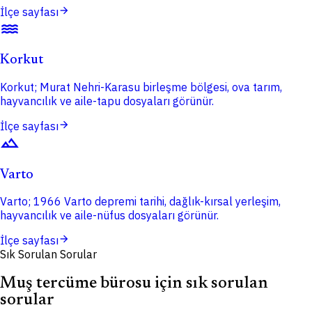
arrow_forward
İlçe sayfası
water
Korkut
Korkut; Murat Nehri-Karasu birleşme bölgesi, ova tarım,
hayvancılık ve aile-tapu dosyaları görünür.
arrow_forward
İlçe sayfası
terrain
Varto
Varto; 1966 Varto depremi tarihi, dağlık-kırsal yerleşim,
hayvancılık ve aile-nüfus dosyaları görünür.
arrow_forward
İlçe sayfası
Sık Sorulan Sorular
Muş tercüme bürosu için sık sorulan
sorular