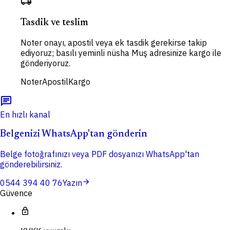
local_shipping
Tasdik ve teslim
Noter onayı, apostil veya ek tasdik gerekirse takip
ediyoruz; basılı yeminli nüsha Muş adresinize kargo ile
gönderiyoruz.
Noter
Apostil
Kargo
chat
En hızlı kanal
Belgenizi WhatsApp'tan gönderin
Belge fotoğrafınızı veya PDF dosyanızı WhatsApp'tan
gönderebilirsiniz.
arrow_forward
0544 394 40 76
Yazın
Güvence
lock