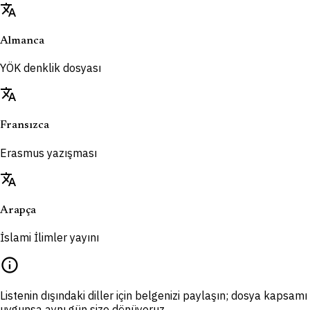
translate
Almanca
YÖK denklik dosyası
translate
Fransızca
Erasmus yazışması
translate
Arapça
İslami İlimler yayını
info
Listenin dışındaki diller için belgenizi paylaşın; dosya kapsamı
uygunsa aynı gün size dönüyoruz.