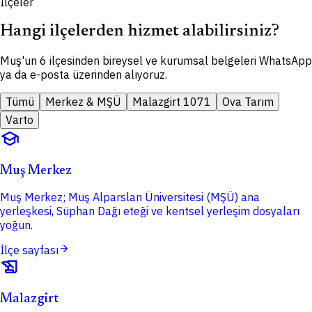
İlçeler
Hangi ilçelerden hizmet alabilirsiniz?
Muş'un 6 ilçesinden bireysel ve kurumsal belgeleri WhatsApp
ya da e-posta üzerinden alıyoruz.
Tümü
Merkez & MŞÜ
Malazgirt 1071
Ova Tarım
Varto
school
Muş Merkez
Muş Merkez; Muş Alparslan Üniversitesi (MŞÜ) ana
yerleşkesi, Süphan Dağı eteği ve kentsel yerleşim dosyaları
yoğun.
arrow_forward
İlçe sayfası
history_edu
Malazgirt