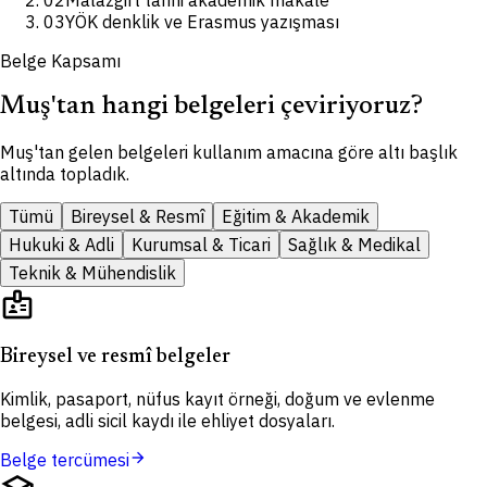
02
Malazgirt tarihi akademik makale
03
YÖK denklik ve Erasmus yazışması
Belge Kapsamı
Muş'tan hangi belgeleri çeviriyoruz?
Muş'tan gelen belgeleri kullanım amacına göre altı başlık
altında topladık.
Tümü
Bireysel & Resmî
Eğitim & Akademik
Hukuki & Adli
Kurumsal & Ticari
Sağlık & Medikal
Teknik & Mühendislik
badge
Bireysel ve resmî belgeler
Kimlik, pasaport, nüfus kayıt örneği, doğum ve evlenme
belgesi, adli sicil kaydı ile ehliyet dosyaları.
arrow_forward
Belge tercümesi