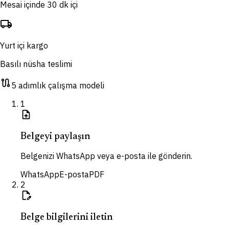
Mesai içinde 30 dk içi
local_shipping
Yurt içi kargo
Basılı nüsha teslimi
route
5 adımlık çalışma modeli
1
upload_file
Belgeyi paylaşın
Belgenizi WhatsApp veya e-posta ile gönderin.
WhatsApp
E-posta
PDF
2
edit_document
Belge bilgilerini iletin