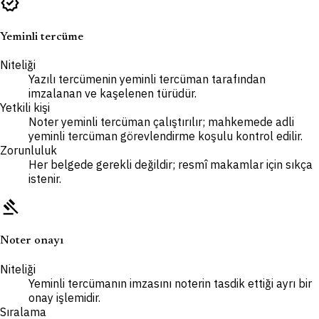
verified
Yeminli tercüme
Niteliği
Yazılı tercümenin yeminli tercüman tarafından
imzalanan ve kaşelenen türüdür.
Yetkili kişi
Noter yeminli tercüman çalıştırılır; mahkemede adli
yeminli tercüman görevlendirme koşulu kontrol edilir.
Zorunluluk
Her belgede gerekli değildir; resmî makamlar için sıkça
istenir.
gavel
Noter onayı
Niteliği
Yeminli tercümanın imzasını noterin tasdik ettiği ayrı bir
onay işlemidir.
Sıralama