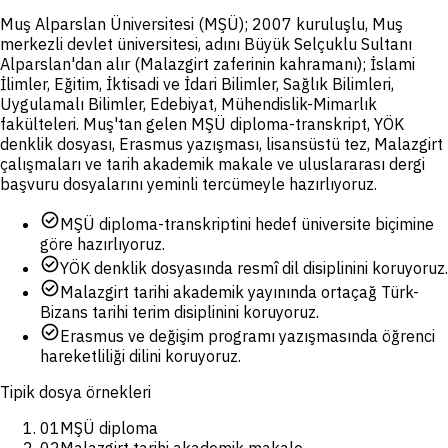
Muş Alparslan Üniversitesi (MŞÜ); 2007 kuruluşlu, Muş
merkezli devlet üniversitesi, adını Büyük Selçuklu Sultanı
Alparslan'dan alır (Malazgirt zaferinin kahramanı); İslami
İlimler, Eğitim, İktisadi ve İdari Bilimler, Sağlık Bilimleri,
Uygulamalı Bilimler, Edebiyat, Mühendislik-Mimarlık
fakülteleri. Muş'tan gelen MŞÜ diploma-transkript, YÖK
denklik dosyası, Erasmus yazışması, lisansüstü tez, Malazgirt
çalışmaları ve tarih akademik makale ve uluslararası dergi
başvuru dosyalarını yeminli tercümeyle hazırlıyoruz.
check_circle
MŞÜ diploma-transkriptini hedef üniversite biçimine
göre hazırlıyoruz.
check_circle
YÖK denklik dosyasında resmî dil disiplinini koruyoruz.
check_circle
Malazgirt tarihi akademik yayınında ortaçağ Türk-
Bizans tarihi terim disiplinini koruyoruz.
check_circle
Erasmus ve değişim programı yazışmasında öğrenci
hareketliliği dilini koruyoruz.
Tipik dosya örnekleri
01
MŞÜ diploma