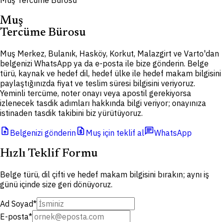
Muş Tercüme Bürosu
Muş
Tercüme Bürosu
Muş Merkez, Bulanık, Hasköy, Korkut, Malazgirt ve Varto'dan
belgenizi WhatsApp ya da e-posta ile bize gönderin. Belge
türü, kaynak ve hedef dil, hedef ülke ile hedef makam bilgisini
paylaştığınızda fiyat ve teslim süresi bilgisini veriyoruz.
Yeminli tercüme, noter onayı veya apostil gerekiyorsa
izlenecek tasdik adımları hakkında bilgi veriyor; onayınıza
istinaden tasdik takibini biz yürütüyoruz.
upload_file
request_quote
chat
Belgenizi gönderin
Muş için teklif al
WhatsApp
Hızlı Teklif Formu
Belge türü, dil çifti ve hedef makam bilgisini bırakın; aynı iş
günü içinde size geri dönüyoruz.
Ad Soyad
*
E-posta
*