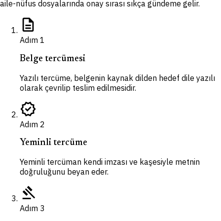
aile-nüfus dosyalarında onay sırası sıkça gündeme gelir.
description
Adım
1
Belge tercümesi
Yazılı tercüme, belgenin kaynak dilden hedef dile yazılı
olarak çevrilip teslim edilmesidir.
verified
Adım
2
Yeminli tercüme
Yeminli tercüman kendi imzası ve kaşesiyle metnin
doğruluğunu beyan eder.
gavel
Adım
3