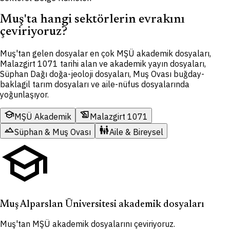
Muş'ta hangi sektörlerin evrakını
çeviriyoruz?
Muş'tan gelen dosyalar en çok MŞÜ akademik dosyaları,
Malazgirt 1071 tarihi alan ve akademik yayın dosyaları,
Süphan Dağı doğa-jeoloji dosyaları, Muş Ovası buğday-
baklagil tarım dosyaları ve aile-nüfus dosyalarında
yoğunlaşıyor.
school
history_edu
MŞÜ Akademik
Malazgirt 1071
terrain
family_restroom
Süphan & Muş Ovası
Aile & Bireysel
school
Muş Alparslan Üniversitesi akademik dosyaları
Muş'tan MŞÜ akademik dosyalarını çeviriyoruz.