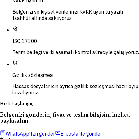
KVKK uyumlu
Belgenizi ve kişisel verilerinizi KVKK uyumlu yazılı
taahhüt altında saklıyoruz.
workspace_premium
ISO 17100
Terim belleği ve iki aşamalı kontrol süreciyle çalışıyoruz.
verified_user
Gizlilik sözleşmesi
Hassas dosyalar için ayrıca gizlilik sözleşmesi hazırlayıp
imzalıyoruz.
Hızlı başlangıç
Belgenizi gönderin, fiyat ve teslim bilgisini hızlıca
paylaşalım
chat
mail
WhatsApp'tan gönder
E-posta ile gönder