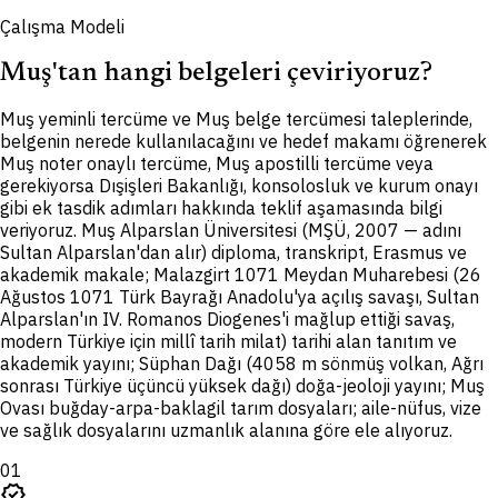
Çalışma Modeli
Muş'tan hangi belgeleri çeviriyoruz?
M
uş yeminli tercüme ve Muş belge tercümesi taleplerinde,
belgenin nerede kullanılacağını ve hedef makamı öğrenerek
Muş noter onaylı tercüme, Muş apostilli tercüme veya
gerekiyorsa Dışişleri Bakanlığı, konsolosluk ve kurum onayı
gibi ek tasdik adımları hakkında teklif aşamasında bilgi
veriyoruz. Muş Alparslan Üniversitesi (MŞÜ, 2007 — adını
Sultan Alparslan'dan alır) diploma, transkript, Erasmus ve
akademik makale; Malazgirt 1071 Meydan Muharebesi (26
Ağustos 1071 Türk Bayrağı Anadolu'ya açılış savaşı, Sultan
Alparslan'ın IV. Romanos Diogenes'i mağlup ettiği savaş,
modern Türkiye için millî tarih milat) tarihi alan tanıtım ve
akademik yayını; Süphan Dağı (4058 m sönmüş volkan, Ağrı
sonrası Türkiye üçüncü yüksek dağı) doğa-jeoloji yayını; Muş
Ovası buğday-arpa-baklagil tarım dosyaları; aile-nüfus, vize
ve sağlık dosyalarını uzmanlık alanına göre ele alıyoruz.
01
verified