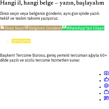
Hangi il, hangi belge — yazın, başlayalım
İlinizi seçin veya belgenizi gönderin; aynı gün içinde yazılı
teklif ve teslim takvimi yazıyoruz.
location_city
upload_file
chat
İlinizi Seçin
Belgenizi Gönderin
WhatsApp’tan Ulaşın
Başkent Tercüme Bürosu, geniş yeminli tercüman ağıyla 60+
dilde yazılı ve sözlü tercüme hizmetleri sunar.
photo_camera
thumb_up
alternate_email
work
chat