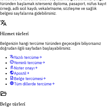
türünden başlamak isterseniz diploma, pasaport, nüfus kayıt
örneği, adli sicil kaydı, vekaletname, sözleşme ve sağlık
belgesi sayfalarına gidebilirsiniz.
translate
Hizmet türleri
Belgenizin hangi tercüme türünden geçeceğini biliyorsanız
doğrudan ilgili sayfadan başlayabilirsiniz.
translate
Yazılı tercüme
arrow_forward
verified
Yeminli tercüme
arrow_forward
gavel
Noter onayı
arrow_forward
public
Apostil
arrow_forward
description
Belge tercümesi
arrow_forward
language
Tüm dillerde tercüme
arrow_forward
folder_open
Belge türleri