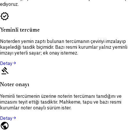
ediyoruz.
verified
Yeminli tercüme
Noterden yemin zaptı bulunan tercümanın çeviriyi imzalayıp
kaşelediği tasdik biçimidir. Bazı resmi kurumlar yalnız yeminli
imzayı yeterli sayar; ek onay istemez.
Detay
arrow_forward
gavel
Noter onayı
Yeminli tercümenin üzerine noterin tercümanı tanıdığını ve
imzasını teyit ettiği tasdiktir. Mahkeme, tapu ve bazı resmi
kurumlar noter onaylı sürüm ister.
Detay
arrow_forward
public