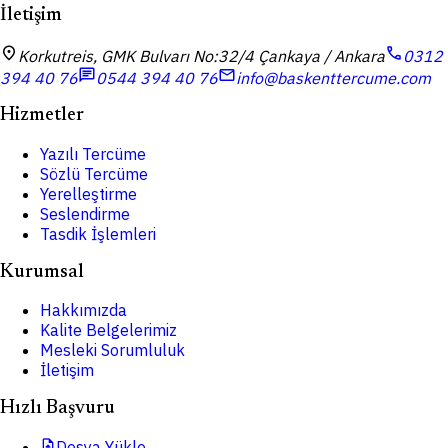
İletişim
location_on
call
Korkutreis, GMK Bulvarı No:32/4 Çankaya / Ankara
0312
chat
mail
394 40 76
0544 394 40 76
info@baskenttercume.com
Hizmetler
Yazılı Tercüme
Sözlü Tercüme
Yerelleştirme
Seslendirme
Tasdik İşlemleri
Kurumsal
Hakkımızda
Kalite Belgelerimiz
Mesleki Sorumluluk
İletişim
Hızlı Başvuru
upload_file
Dosya Yükle