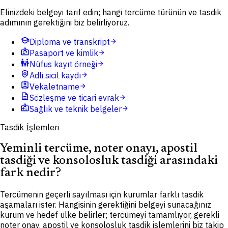
Elinizdeki belgeyi tarif edin; hangi tercüme türünün ve tasdik
adımının gerektiğini biz belirliyoruz.
school
Diploma ve transkript
arrow_forward
badge
Pasaport ve kimlik
arrow_forward
family_restroom
Nüfus kayıt örneği
arrow_forward
policy
Adli sicil kaydı
arrow_forward
assignment_ind
Vekaletname
arrow_forward
description
Sözleşme ve ticari evrak
arrow_forward
medical_information
Sağlık ve teknik belgeler
arrow_forward
Tasdik İşlemleri
Yeminli tercüme, noter onayı, apostil
tasdiği ve konsolosluk tasdiği arasındaki
fark nedir?
Tercümenin geçerli sayılması için kurumlar farklı tasdik
aşamaları ister. Hangisinin gerektiğini belgeyi sunacağınız
kurum ve hedef ülke belirler; tercümeyi tamamlıyor, gerekli
noter onay, apostil ve konsolosluk tasdik işlemlerini biz takip