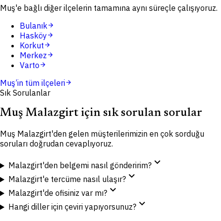
Muş'e bağlı diğer ilçelerin tamamına aynı süreçle çalışıyoruz.
Bulanık
arrow_forward
Hasköy
arrow_forward
Korkut
arrow_forward
Merkez
arrow_forward
Varto
arrow_forward
Muş
’in tüm ilçeleri
arrow_forward
Sık Sorulanlar
Muş Malazgirt için sık sorulan sorular
Muş Malazgirt'den gelen müşterilerimizin en çok sorduğu
soruları doğrudan cevaplıyoruz.
expand_more
Malazgirt'den belgemi nasıl gönderirim?
expand_more
Malazgirt'e tercüme nasıl ulaşır?
expand_more
Malazgirt'de ofisiniz var mı?
expand_more
Hangi diller için çeviri yapıyorsunuz?