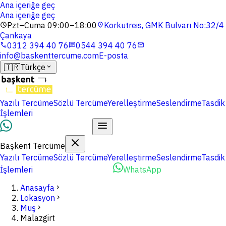
Ana içeriğe geç
Ana içeriğe geç
Pzt–Cuma 09:00–18:00
Korkutreis, GMK Bulvarı No:32/4
schedule
location_on
Çankaya
0312 394 40 76
0544 394 40 76
phone
chat
mail
info@baskenttercume.com
E-posta
🇹🇷
Türkçe
expand_more
Yazılı Tercüme
Sözlü Tercüme
Yerelleştirme
Seslendirme
Tasdik
İşlemleri
Dosyalarınızı Yükleyin
Başkent Tercüme
Yazılı Tercüme
Sözlü Tercüme
Yerelleştirme
Seslendirme
Tasdik
İşlemleri
Dosyalarınızı Yükleyin
WhatsApp
Anasayfa
chevron_right
Lokasyon
chevron_right
Muş
chevron_right
Malazgirt