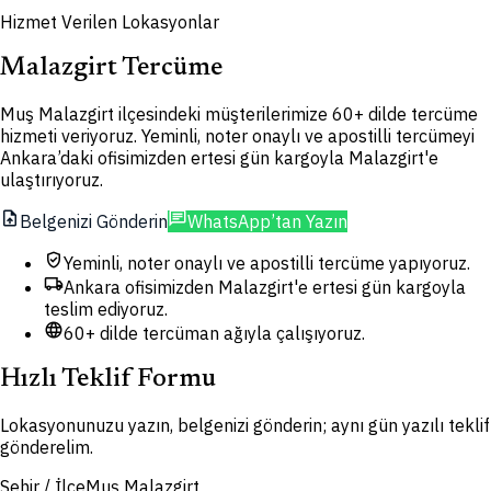
Hizmet Verilen Lokasyonlar
Malazgirt Tercüme
Muş Malazgirt ilçesindeki müşterilerimize 60+ dilde tercüme
hizmeti veriyoruz. Yeminli, noter onaylı ve apostilli tercümeyi
Ankara’daki ofisimizden ertesi gün kargoyla Malazgirt'e
ulaştırıyoruz.
upload_file
chat
Belgenizi Gönderin
WhatsApp’tan Yazın
verified_user
Yeminli, noter onaylı ve apostilli tercüme yapıyoruz.
local_shipping
Ankara ofisimizden Malazgirt'e ertesi gün kargoyla
teslim ediyoruz.
language
60+ dilde tercüman ağıyla çalışıyoruz.
Hızlı Teklif Formu
Lokasyonunuzu yazın, belgenizi gönderin; aynı gün yazılı teklif
gönderelim.
Şehir / İlçe
Muş Malazgirt