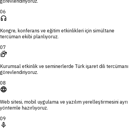
görevlendiriyoruz.
06
headphones
Kongre, konferans ve eğitim etkinlikleri için simültane
tercüman ekibi planlıyoruz.
07
sign_language
Kurumsal etkinlik ve seminerlerde Türk işaret dili tercümanı
görevlendiriyoruz.
08
language
Web sitesi, mobil uygulama ve yazılım yerelleştirmesini ayrı
yöntemle hazırlıyoruz.
09
mic