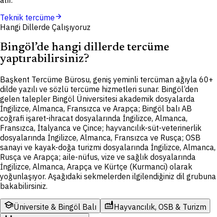
arrow_forward
Teknik tercüme
Hangi Dillerde Çalışıyoruz
Bingöl’de hangi dillerde tercüme
yaptırabilirsiniz?
Başkent Tercüme Bürosu, geniş yeminli tercüman ağıyla 60+
dilde yazılı ve sözlü tercüme hizmetleri sunar. Bingöl’den
gelen talepler Bingöl Üniversitesi akademik dosyalarda
İngilizce, Almanca, Fransızca ve Arapça; Bingöl balı AB
coğrafi işaret-ihracat dosyalarında İngilizce, Almanca,
Fransızca, İtalyanca ve Çince; hayvancılık-süt-veterinerlik
dosyalarında İngilizce, Almanca, Fransızca ve Rusça; OSB
sanayi ve kayak-doğa turizmi dosyalarında İngilizce, Almanca,
Rusça ve Arapça; aile-nüfus, vize ve sağlık dosyalarında
İngilizce, Almanca, Arapça ve Kürtçe (Kurmanci) olarak
yoğunlaşıyor. Aşağıdaki sekmelerden ilgilendiğiniz dil grubuna
bakabilirsiniz.
school
factory
Üniversite & Bingöl Balı
Hayvancılık, OSB & Turizm