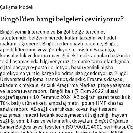
Çalışma Modeli
Bingöl’den hangi belgeleri çeviriyoruz?
B
ingöl yeminli tercüme ve Bingöl belge tercümesi
taleplerinde, belgenin nerede kullanılacağını ve hedef
makamı öğrenerek Bingöl noter onaylı tercüme, Bingöl
apostilli tercüme veya gerekiyorsa Dışişleri Bakanlığı,
konsolosluk ve kurum onayı gibi ek tasdik adımları hakkında
teklif aşamasında bilgi veriyoruz; tercüme tamamlandığında
dijital dosyayı e-posta ile iletiyor, basılı yeminli nüsha
gerekiyorsa yurt içi kargo ile adresinize gönderiyoruz. Bingöl
Üniversitesi diploma, transkript, denklik, Erasmus dosyası,
akademik makale, Arıcılık Araştırma Merkezi proje yazışması
ve laboratuvar raporu; Bingöl balı (7 Ekim 2022 ulusal
coğrafi işaret + 10 Temmuz 2024 AB coğrafi işaret tescilli ilk
Türk balı) ürün etiketi, ambalaj metni, polen-HMF-diastaz
analiz raporu, AB sağlık sertifikası, kovan kayıt sistemi
yazışması, ihracat tedarik sözleşmesi; süt sığırcılığı, hayvan
sağlığı, yem bitkisi ve veterinerlik dosyaları; Bingöl Organize
Sanayi Bölgesi üyesi tesislerin ISO 9001/14001 sertifikası, CE
uygunluk belgesi, kapasite raporu, faaliyet belgesi, MSDS