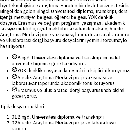
biyoteknolojisinde araştırma yürüten bir devlet üniversitesidir.
Bingöl’den gelen Bingöl Üniversitesi diploma, transkript, ders
içeriği, mezuniyet belgesi, öğrenci belgesi, YÖK denklik
dosyası, Erasmus ve değişim programı yazışması, akademik
tavsiye mektubu, niyet mektubu, akademik makale, Arıcılık
Araştırma Merkezi proje yazışması, laboratuvar analiz raporu
ve uluslararası dergi başvuru dosyalarını yeminli tercümeyle
hazırlıyoruz.
check_circle
Bingöl Üniversitesi diploma ve transkriptini hedef
üniversite biçimine göre hazırlıyoruz.
check_circle
YÖK denklik dosyasında resmî dil disiplinini koruyoruz.
check_circle
Arıcılık Araştırma Merkezi proje yazışması ve
laboratuvar raporunda akademik tonu koruyoruz.
check_circle
Erasmus ve uluslararası dergi başvurusunda biçimi
gözetiyoruz.
Tipik dosya örnekleri
01
Bingöl Üniversitesi diploma ve transkripti
02
Arıcılık Araştırma Merkezi proje ve laboratuvar
raporu