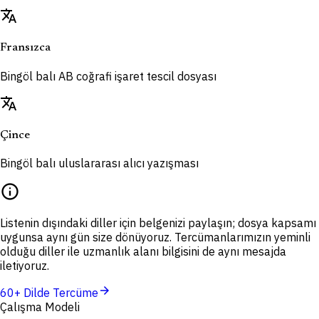
translate
Fransızca
Bingöl balı AB coğrafi işaret tescil dosyası
translate
Çince
Bingöl balı uluslararası alıcı yazışması
info
Listenin dışındaki diller için belgenizi paylaşın; dosya kapsamı
uygunsa aynı gün size dönüyoruz. Tercümanlarımızın yeminli
olduğu diller ile uzmanlık alanı bilgisini de aynı mesajda
iletiyoruz.
arrow_forward
60+ Dilde Tercüme
Çalışma Modeli