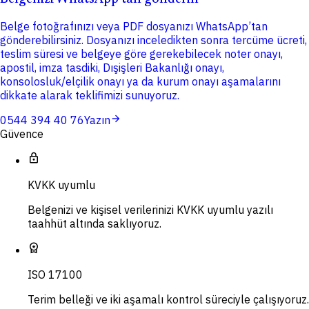
Belge fotoğrafınızı veya PDF dosyanızı WhatsApp’tan
gönderebilirsiniz. Dosyanızı inceledikten sonra tercüme ücreti,
teslim süresi ve belgeye göre gerekebilecek noter onayı,
apostil, imza tasdiki, Dışişleri Bakanlığı onayı,
konsolosluk/elçilik onayı ya da kurum onayı aşamalarını
dikkate alarak teklifimizi sunuyoruz.
arrow_forward
0544 394 40 76
Yazın
Güvence
lock
KVKK uyumlu
Belgenizi ve kişisel verilerinizi KVKK uyumlu yazılı
taahhüt altında saklıyoruz.
workspace_premium
ISO 17100
Terim belleği ve iki aşamalı kontrol süreciyle çalışıyoruz.