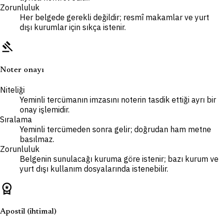
Zorunluluk
Her belgede gerekli değildir; resmî makamlar ve yurt
dışı kurumlar için sıkça istenir.
gavel
Noter onayı
Niteliği
Yeminli tercümanın imzasını noterin tasdik ettiği ayrı bir
onay işlemidir.
Sıralama
Yeminli tercümeden sonra gelir; doğrudan ham metne
basılmaz.
Zorunluluk
Belgenin sunulacağı kuruma göre istenir; bazı kurum ve
yurt dışı kullanım dosyalarında istenebilir.
workspace_premium
Apostil (ihtimal)