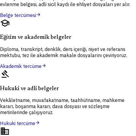
evlenme belgesi, adli sicil kaydı ile ehliyet dosyaları yer alır.
arrow_forward
Belge tercümesi
school
Eğitim ve akademik belgeler
Diploma, transkript, denklik, ders içeriği, niyet ve referans
mektubu, tez ile akademik makale dosyalarını çeviriyoruz.
arrow_forward
Akademik tercüme
gavel
Hukuki ve adli belgeler
Vekâletname, muvafakatname, taahhütname, mahkeme
kararı, boşanma kararı, dava dosyası ve sözleşme
metinlerinde çalışıyoruz.
arrow_forward
Hukuki tercüme
domain