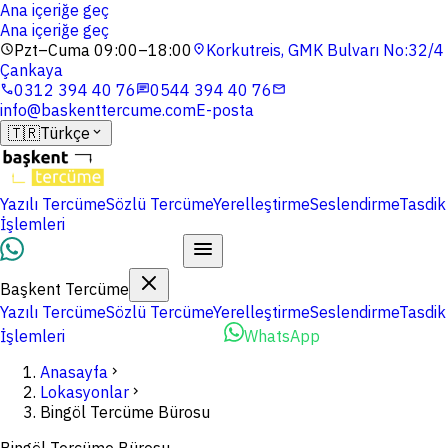
Ana içeriğe geç
Ana içeriğe geç
Pzt–Cuma 09:00–18:00
Korkutreis, GMK Bulvarı No:32/4
schedule
location_on
Çankaya
0312 394 40 76
0544 394 40 76
phone
chat
mail
info@baskenttercume.com
E-posta
🇹🇷
Türkçe
expand_more
Yazılı Tercüme
Sözlü Tercüme
Yerelleştirme
Seslendirme
Tasdik
İşlemleri
Dosyalarınızı Yükleyin
Başkent Tercüme
Yazılı Tercüme
Sözlü Tercüme
Yerelleştirme
Seslendirme
Tasdik
İşlemleri
Dosyalarınızı Yükleyin
WhatsApp
Anasayfa
chevron_right
Lokasyonlar
chevron_right
Bingöl Tercüme Bürosu