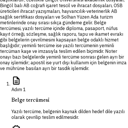
Bingöl balı AB coğrafi işaret tescil ve ihracat dosyaları, OSB
üreticileri ihracat yazışmaları, hayvancılık-veterinerlik AB
sağlık sertifikası dosyaları ve Solhan Yüzen Ada turizm
metinlerinde onay sırası sıkça gündeme gelir. Belge
tercümesi, yazılı tercüme içinde diploma, pasaport, nüfus
kayıt örneği, sözleşme, sağlık raporu, tapu ve ikamet evrakı
gibi belgelerin çevrilmesini kapsayan belge odaklı hizmet
başlığıdır; yeminli tercüme ise yazılı tercümenin yeminli
tercüman kaşe ve imzasıyla teslim edilen biçimidir. Noter
onayı bazı belgelerde yeminli tercüme sonrası gelen ayrı bir
onay işlemidir; apostil ise yurt dışı kullanım için belgenin imza
ve mührüne basılan ayrı bir tasdik işlemidir.
description
Adım
1
Belge tercümesi
Yazılı tercüme, belgenin kaynak dilden hedef dile yazılı
olarak çevrilip teslim edilmesidir.