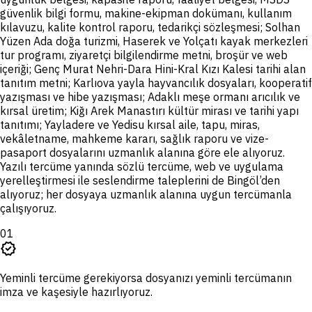
güvenlik bilgi formu, makine-ekipman dokümanı, kullanım
kılavuzu, kalite kontrol raporu, tedarikçi sözleşmesi; Solhan
Yüzen Ada doğa turizmi, Haserek ve Yolçatı kayak merkezleri
tur programı, ziyaretçi bilgilendirme metni, broşür ve web
içeriği; Genç Murat Nehri-Dara Hini-Kral Kızı Kalesi tarihi alan
tanıtım metni; Karlıova yayla hayvancılık dosyaları, kooperatif
yazışması ve hibe yazışması; Adaklı meşe ormanı arıcılık ve
kırsal üretim; Kiğı Arek Manastırı kültür mirası ve tarihi yapı
tanıtımı; Yayladere ve Yedisu kırsal aile, tapu, miras,
vekâletname, mahkeme kararı, sağlık raporu ve vize-
pasaport dosyalarını uzmanlık alanına göre ele alıyoruz.
Yazılı tercüme yanında sözlü tercüme, web ve uygulama
yerelleştirmesi ile seslendirme taleplerini de Bingöl’den
alıyoruz; her dosyaya uzmanlık alanına uygun tercümanla
çalışıyoruz.
01
verified
Yeminli tercüme gerekiyorsa dosyanızı yeminli tercümanın
imza ve kaşesiyle hazırlıyoruz.