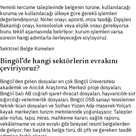
Yeminli tercüme taleplerinde belgenin türüne, kullanılacağı
kuruma ve kullanılacağı ülkeye göre gerekli işlemleri
değerlendiriyoruz. Noter onayı, apostil, imza tasdiği, Dışişleri
Bakanlığı onayı, konsolosluk veya elçilik onayı gerekiyorsa
bunu teklif aşamasında belirtiyor; kurum işlemleri varsa
sürecin hangi adımlarla ilerleyeceğini söylüyoruz.
Sektörel Belge Kümeleri
Bingöl’de hangi sektörlerin evrakını
çeviriyoruz?
Bingöl’den gelen dosyalar en çok Bingöl Üniversitesi
akademik ve Arıcılık Araştırma Merkezi proje dosyaları,
Bingöl balı AB coğrafi işaret-ihracat dosyaları, hayvancılık-süt
sığırcılığı-veterinerlik dosyaları, Bingöl OSB sanayi tesislerinin
teknik-ticari dosyaları ve Solhan Yüzen Ada-Haserek-Yolçatı
kayak merkezleri turizm metinlerinde yoğunlaşıyor. Talepler
aile-nüfus, tapu, miras, mahkeme kararı, sağlık raporu,
vekâletname ve vize evrakı gibi bireysel resmî belgelerden
de geliyor; her başlıkta belge türü, dil çifti ve gereken tasdik
adımları farklı oluyor.