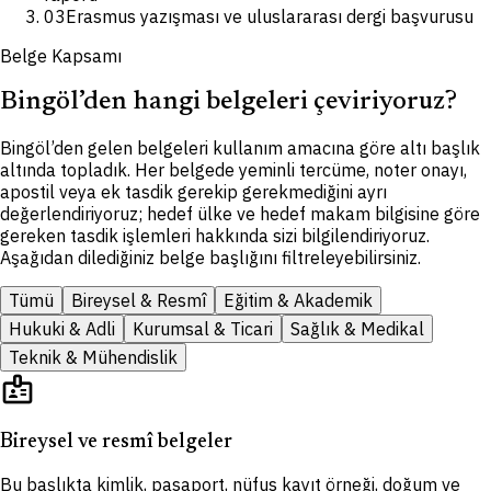
03
Erasmus yazışması ve uluslararası dergi başvurusu
Belge Kapsamı
Bingöl’den hangi belgeleri çeviriyoruz?
Bingöl’den gelen belgeleri kullanım amacına göre altı başlık
altında topladık. Her belgede yeminli tercüme, noter onayı,
apostil veya ek tasdik gerekip gerekmediğini ayrı
değerlendiriyoruz; hedef ülke ve hedef makam bilgisine göre
gereken tasdik işlemleri hakkında sizi bilgilendiriyoruz.
Aşağıdan dilediğiniz belge başlığını filtreleyebilirsiniz.
Tümü
Bireysel & Resmî
Eğitim & Akademik
Hukuki & Adli
Kurumsal & Ticari
Sağlık & Medikal
Teknik & Mühendislik
badge
Bireysel ve resmî belgeler
Bu başlıkta kimlik, pasaport, nüfus kayıt örneği, doğum ve