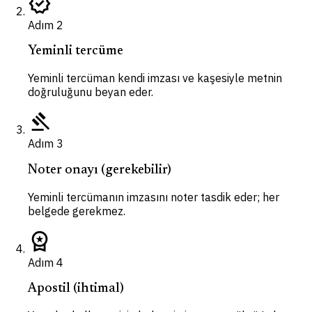
verified
Adım
2
Yeminli tercüme
Yeminli tercüman kendi imzası ve kaşesiyle metnin
doğruluğunu beyan eder.
gavel
Adım
3
Noter onayı (gerekebilir)
Yeminli tercümanın imzasını noter tasdik eder; her
belgede gerekmez.
workspace_premium
Adım
4
Apostil (ihtimal)