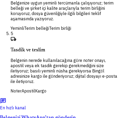
Belgenize uygun yeminli tercümanla çalışıyoruz; terim
belleği ve şirket içi kalite araçlarıyla terim birliğini
koruyoruz, dosya güvenliğiyle ilgili bilgileri teklif
aşamasında yazıyoruz.
Yeminli
Terim belleği
Terim birliği
5
local_shipping
Tasdik ve teslim
Belgenin nerede kullanılacağına göre noter onayı,
apostil veya ek tasdik gerekip gerekmediğini size
iletiyoruz; basılı yeminli nüsha gerekiyorsa Bingöl
adresinize kargo ile gönderiyoruz; dijital dosyayı e-posta
ile iletiyoruz.
Noter
Apostil
Kargo
chat
En hızlı kanal
Belgenizi WhatsApp’tan gönderin