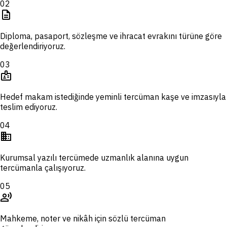
02
description
Diploma, pasaport, sözleşme ve ihracat evrakını türüne göre
değerlendiriyoruz.
03
badge
Hedef makam istediğinde yeminli tercüman kaşe ve imzasıyla
teslim ediyoruz.
04
domain
Kurumsal yazılı tercümede uzmanlık alanına uygun
tercümanla çalışıyoruz.
05
record_voice_over
Mahkeme, noter ve nikâh için sözlü tercüman