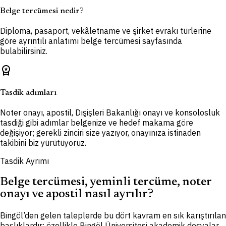
Belge tercümesi nedir?
Diploma, pasaport, vekâletname ve şirket evrakı türlerine
göre ayrıntılı anlatımı belge tercümesi sayfasında
bulabilirsiniz.
workspace_premium
Tasdik adımları
Noter onayı, apostil, Dışişleri Bakanlığı onayı ve konsolosluk
tasdiği gibi adımlar belgenize ve hedef makama göre
değişiyor; gerekli zinciri size yazıyor, onayınıza istinaden
takibini biz yürütüyoruz.
Tasdik Ayrımı
Belge tercümesi, yeminli tercüme, noter
onayı ve apostil nasıl ayrılır?
Bingöl’den gelen taleplerde bu dört kavram en sık karıştırılan
başlıklardır; özellikle Bingöl Üniversitesi akademik dosyalar,