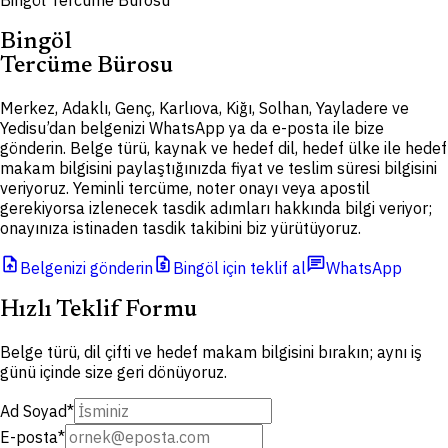
Bingöl Tercüme Bürosu
Bingöl
Tercüme Bürosu
Merkez, Adaklı, Genç, Karlıova, Kiğı, Solhan, Yayladere ve
Yedisu’dan belgenizi WhatsApp ya da e-posta ile bize
gönderin. Belge türü, kaynak ve hedef dil, hedef ülke ile hedef
makam bilgisini paylaştığınızda fiyat ve teslim süresi bilgisini
veriyoruz. Yeminli tercüme, noter onayı veya apostil
gerekiyorsa izlenecek tasdik adımları hakkında bilgi veriyor;
onayınıza istinaden tasdik takibini biz yürütüyoruz.
upload_file
request_quote
chat
Belgenizi gönderin
Bingöl için teklif al
WhatsApp
Hızlı Teklif Formu
Belge türü, dil çifti ve hedef makam bilgisini bırakın; aynı iş
günü içinde size geri dönüyoruz.
Ad Soyad
*
E-posta
*