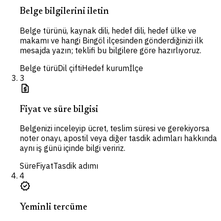
Belge bilgilerini iletin
Belge türünü, kaynak dili, hedef dili, hedef ülke ve
makamı ve hangi Bingöl ilçesinden gönderdiğinizi ilk
mesajda yazın; teklifi bu bilgilere göre hazırlıyoruz.
Belge türü
Dil çifti
Hedef kurum
İlçe
3
request_quote
Fiyat ve süre bilgisi
Belgenizi inceleyip ücret, teslim süresi ve gerekiyorsa
noter onayı, apostil veya diğer tasdik adımları hakkında
aynı iş günü içinde bilgi veririz.
Süre
Fiyat
Tasdik adımı
4
verified
Yeminli tercüme