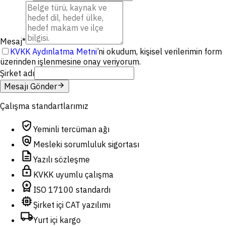
Mesaj
*
KVKK Aydınlatma Metni
’ni okudum, kişisel verilerimin form
üzerinden işlenmesine onay veriyorum.
Şirket adı
arrow_forward
Mesajı Gönder
Çalışma standartlarımız
verified_user
Yeminli tercüman ağı
policy
Mesleki sorumluluk sigortası
description
Yazılı sözleşme
lock
KVKK uyumlu çalışma
workspace_premium
ISO 17100 standardı
memory
Şirket içi CAT yazılımı
local_shipping
Yurt içi kargo