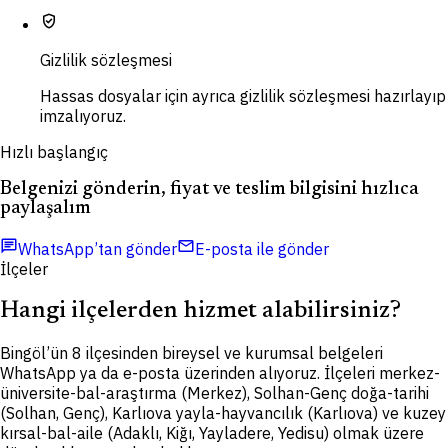
verified_user
Gizlilik sözleşmesi
Hassas dosyalar için ayrıca gizlilik sözleşmesi hazırlayıp
imzalıyoruz.
Hızlı başlangıç
Belgenizi gönderin, fiyat ve teslim bilgisini hızlıca
paylaşalım
chat
mail
WhatsApp’tan gönder
E-posta ile gönder
İlçeler
Hangi ilçelerden hizmet alabilirsiniz?
Bingöl’ün 8 ilçesinden bireysel ve kurumsal belgeleri
WhatsApp ya da e-posta üzerinden alıyoruz. İlçeleri merkez-
üniversite-bal-araştırma (Merkez), Solhan-Genç doğa-tarihi
(Solhan, Genç), Karlıova yayla-hayvancılık (Karlıova) ve kuzey
kırsal-bal-aile (Adaklı, Kiğı, Yayladere, Yedisu) olmak üzere