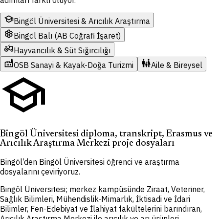
school
Bingöl Üniversitesi & Arıcılık Araştırma
hive
Bingöl Balı (AB Coğrafi İşaret)
agriculture
Hayvancılık & Süt Sığırcılığı
factory
family_restroom
OSB Sanayi & Kayak-Doğa Turizmi
Aile & Bireysel
school
Bingöl Üniversitesi diploma, transkript, Erasmus ve
Arıcılık Araştırma Merkezi proje dosyaları
Bingöl’den Bingöl Üniversitesi öğrenci ve araştırma
dosyalarını çeviriyoruz.
Bingöl Üniversitesi; merkez kampüsünde Ziraat, Veteriner,
Sağlık Bilimleri, Mühendislik-Mimarlık, İktisadi ve İdari
Bilimler, Fen-Edebiyat ve İlahiyat fakültelerini barındıran,
Arıcılık Araştırma Merkezi ile arıcılık ve arı ürünleri