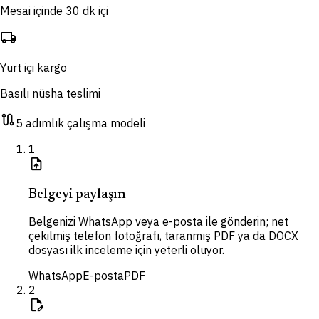
Mesai içinde 30 dk içi
local_shipping
Yurt içi kargo
Basılı nüsha teslimi
route
5 adımlık çalışma modeli
1
upload_file
Belgeyi paylaşın
Belgenizi WhatsApp veya e-posta ile gönderin; net
çekilmiş telefon fotoğrafı, taranmış PDF ya da DOCX
dosyası ilk inceleme için yeterli oluyor.
WhatsApp
E-posta
PDF
2
edit_document