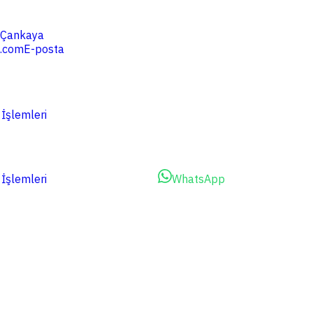
4 Çankaya
.com
E-posta
 İşlemleri
 İşlemleri
Dosyalarınızı Yükleyin
WhatsApp