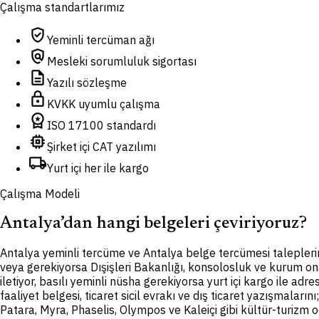
Çalışma standartlarımız
verified_user
Yeminli tercüman ağı
policy
Mesleki sorumluluk sigortası
description
Yazılı sözleşme
lock
KVKK uyumlu çalışma
workspace_premium
ISO 17100 standardı
memory
Şirket içi CAT yazılımı
local_shipping
Yurt içi her ile kargo
Çalışma Modeli
Antalya’dan hangi belgeleri çeviriyoruz?
A
ntalya yeminli tercüme ve Antalya belge tercümesi talepleri
veya gerekiyorsa Dışişleri Bakanlığı, konsolosluk ve kurum ona
iletiyor, basılı yeminli nüsha gerekiyorsa yurt içi kargo ile a
faaliyet belgesi, ticaret sicil evrakı ve dış ticaret yazışmaları
Patara, Myra, Phaselis, Olympos ve Kaleiçi gibi kültür-turizm o