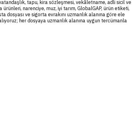
tandaşlık, tapu, kira sözleşmesi, vekâletname, adli sicil ve
ürünleri, narenciye, muz, iyi tarım, GlobalGAP, ürün etiketi,
asta dosyası ve sigorta evrakını uzmanlık alanına göre ele
n alıyoruz; her dosyaya uzmanlık alanına uygun tercümanla