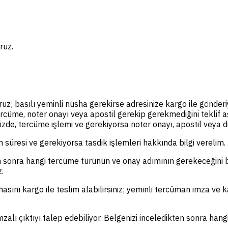
ruz.
ruz; basılı yeminli nüsha gerekirse adresinize kargo ile gönderi
ercüme, noter onayı veya apostil gerekip gerekmediğini teklif
de, tercüme işlemi ve gerekiyorsa noter onayı, apostil veya diğe
m süresi ve gerekiyorsa tasdik işlemleri hakkında bilgi verelim.
 sonra hangi tercüme türünün ve onay adımının gerekeceğini be
z.
asını kargo ile teslim alabilirsiniz; yeminli tercüman imza ve ka
mzalı çıktıyı talep edebiliyor. Belgenizi inceledikten sonra hang