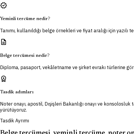
verified
Yeminli tercüme nedir?
Tanımı, kullanıldığı belge örnekleri ve fiyat aralığı için yazılı 
description
Belge tercümesi nedir?
Diploma, pasaport, vekâletname ve şirket evrakı türlerine göre
workspace_premium
Tasdik adımları
Noter onayı, apostil, Dışişleri Bakanlığı onayı ve konsolosluk t
yürütüyoruz.
Tasdik Ayrımı
Belge tercümesi, yeminli tercüme, noter ona