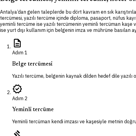
Antalya’dan gelen taleplerde bu dört kavram en sık karıştırılan
tercümesi, yazılı tercüme içinde diploma, pasaport, nüfus kayı
yeminli tercüme ise yazılı tercümenin yeminli tercüman kaşe ve 
ise yurt dışı kullanım için belgenin imza ve mührüne basılan ayrı
description
Adım
1
Belge tercümesi
Yazılı tercüme, belgenin kaynak dilden hedef dile yazılı ol
verified
Adım
2
Yeminli tercüme
Yeminli tercüman kendi imzası ve kaşesiyle metnin doğr
gavel