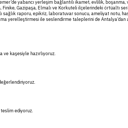
mer’de yabancı yerleşim bağlantılı ikamet, evlilik, boşanma, va
inike, Gazipaşa, Elmalı ve Korkuteli ilçelerindeki örtüaltı sera 
ılı sağlık raporu, epikriz, laboratuvar sonucu, ameliyat notu, h
ama yerelleştirmesi ile seslendirme taleplerini de Antalya’da
 ve kaşesiyle hazırlıyoruz.
eğerlendiriyoruz.
teslim ediyoruz.