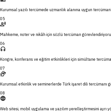
Kurumsal yazılı tercümede uzmanlık alanına uygun tercümanla
05
record_voice_over
Mahkeme, noter ve nikâh için sözlü tercüman görevlendiriyoru
06
headphones
Kongre, konferans ve eğitim etkinlikleri için simültane tercüma
07
sign_language
Kurumsal etkinlik ve seminerlerde Türk işaret dili tercümanı g
08
language
Web sitesi, mobil uygulama ve yazılım yerelleştirmesini ayrı y