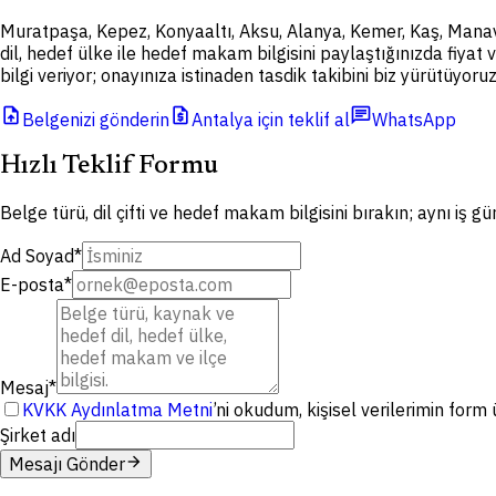
Muratpaşa, Kepez, Konyaaltı, Aksu, Alanya, Kemer, Kaş, Manavg
dil, hedef ülke ile hedef makam bilgisini paylaştığınızda fiyat 
bilgi veriyor; onayınıza istinaden tasdik takibini biz yürütüyoruz
upload_file
request_quote
chat
Belgenizi gönderin
Antalya için teklif al
WhatsApp
Hızlı Teklif Formu
Belge türü, dil çifti ve hedef makam bilgisini bırakın; aynı iş g
Ad Soyad
*
E-posta
*
Mesaj
*
KVKK Aydınlatma Metni
’ni okudum, kişisel verilerimin for
Şirket adı
arrow_forward
Mesajı Gönder