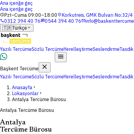
Ana içeriğe geç
Ana içeriğe geç
Pzt–Cuma 09:00–18:00
Korkutreis, GMK Bulvarı No:32/
schedule
location_on
0312 394 40 76
0544 394 40 76
info@baskenttercume
phone
chat
mail
🇹🇷
Türkçe
expand_more
Yazılı Tercüme
Sözlü Tercüme
Yerelleştirme
Seslendirme
Tasdik
Dosyalarınızı Yükleyin
Başkent Tercüme
Yazılı Tercüme
Sözlü Tercüme
Yerelleştirme
Seslendirme
Tasdik
Anasayfa
chevron_right
Lokasyonlar
chevron_right
Antalya Tercüme Bürosu
Antalya Tercüme Bürosu
Antalya
Tercüme Bürosu