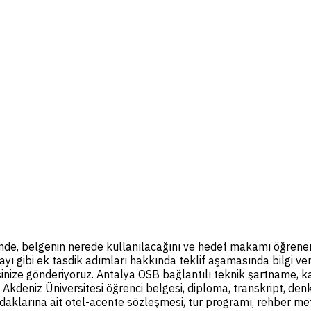
nde, belgenin nerede kullanılacağını ve hedef makamı öğrener
yı gibi ek tasdik adımları hakkında teklif aşamasında bilgi ve
dresinize gönderiyoruz. Antalya OSB bağlantılı teknik şartname,
nı; Akdeniz Üniversitesi öğrenci belgesi, diploma, transkript, de
daklarına ait otel-acente sözleşmesi, tur programı, rehber metni