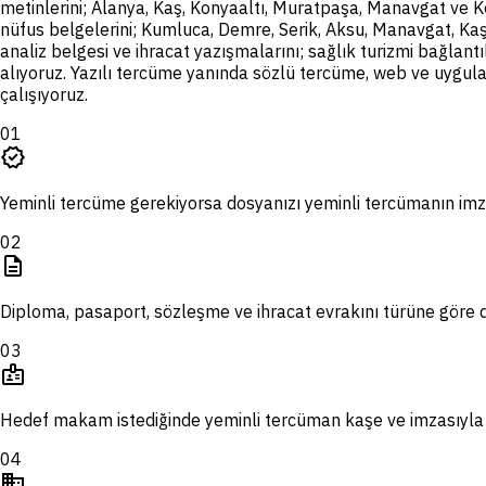
metinlerini; Alanya, Kaş, Konyaaltı, Muratpaşa, Manavgat ve Ke
nüfus belgelerini; Kumluca, Demre, Serik, Aksu, Manavgat, Kaş, F
analiz belgesi ve ihracat yazışmalarını; sağlık turizmi bağlant
alıyoruz. Yazılı tercüme yanında sözlü tercüme, web ve uygul
çalışıyoruz.
01
verified
Yeminli tercüme gerekiyorsa dosyanızı yeminli tercümanın imza
02
description
Diploma, pasaport, sözleşme ve ihracat evrakını türüne göre d
03
badge
Hedef makam istediğinde yeminli tercüman kaşe ve imzasıyla 
04
domain