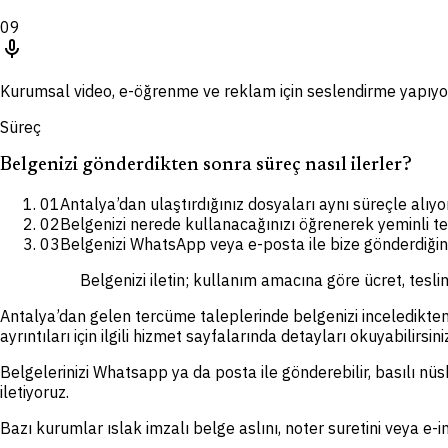
09
mic
Kurumsal video, e-öğrenme ve reklam için seslendirme yapıyo
Süreç
Belgenizi gönderdikten sonra süreç nasıl ilerler?
01
Antalya’dan ulaştırdığınız dosyaları aynı süreçle alıyo
02
Belgenizi nerede kullanacağınızı öğrenerek yeminli t
03
Belgenizi WhatsApp veya e-posta ile bize gönderdiğiniz
Belgenizi iletin; kullanım amacına göre ücret, tesli
Antalya’dan gelen tercüme taleplerinde belgenizi inceledikten
ayrıntıları için ilgili hizmet sayfalarında detayları okuyabilirsini
Belgelerinizi Whatsapp ya da posta ile gönderebilir, basılı nüsh
iletiyoruz.
Bazı kurumlar ıslak imzalı belge aslını, noter suretini veya e-i