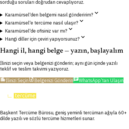
sorduğu soruları doğrudan cevaplıyoruz.
expand_more
Karamürsel'den belgemi nasıl gönderirim?
expand_more
Karamürsel'e tercüme nasıl ulaşır?
expand_more
Karamürsel'de ofisiniz var mı?
expand_more
Hangi diller için çeviri yapıyorsunuz?
Hangi il, hangi belge — yazın, başlayalım
İlinizi seçin veya belgenizi gönderin; aynı gün içinde yazılı
teklif ve teslim takvimi yazıyoruz.
location_city
upload_file
chat
İlinizi Seçin
Belgenizi Gönderin
WhatsApp’tan Ulaşın
Başkent Tercüme Bürosu, geniş yeminli tercüman ağıyla 60+
dilde yazılı ve sözlü tercüme hizmetleri sunar.