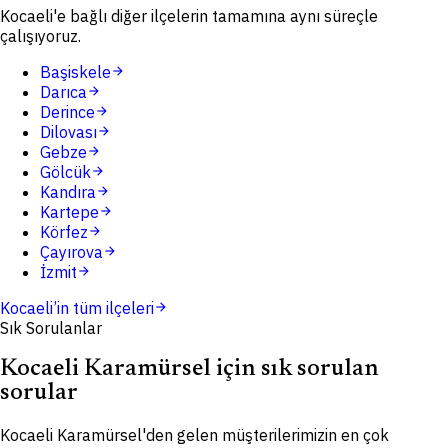
Kocaeli'e bağlı diğer ilçelerin tamamına aynı süreçle
çalışıyoruz.
Başiskele
arrow_forward
Darıca
arrow_forward
Derince
arrow_forward
Dilovası
arrow_forward
Gebze
arrow_forward
Gölcük
arrow_forward
Kandıra
arrow_forward
Kartepe
arrow_forward
Körfez
arrow_forward
Çayırova
arrow_forward
İzmit
arrow_forward
Kocaeli
’in tüm ilçeleri
arrow_forward
Sık Sorulanlar
Kocaeli Karamürsel için sık sorulan
sorular
Kocaeli Karamürsel'den gelen müşterilerimizin en çok