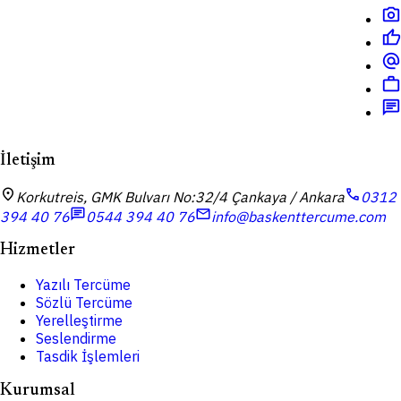
photo_camera
thumb_up
alternate_email
work
chat
İletişim
location_on
call
Korkutreis, GMK Bulvarı No:32/4 Çankaya / Ankara
0312
chat
mail
394 40 76
0544 394 40 76
info@baskenttercume.com
Hizmetler
Yazılı Tercüme
Sözlü Tercüme
Yerelleştirme
Seslendirme
Tasdik İşlemleri
Kurumsal