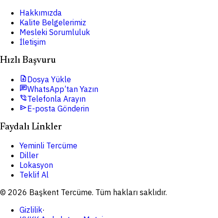
Hakkımızda
Kalite Belgelerimiz
Mesleki Sorumluluk
İletişim
Hızlı Başvuru
upload_file
Dosya Yükle
chat
WhatsApp’tan Yazın
phone_in_talk
Telefonla Arayın
send
E-posta Gönderin
Faydalı Linkler
Yeminli Tercüme
Diller
Lokasyon
Teklif Al
© 2026 Başkent Tercüme. Tüm hakları saklıdır.
Gizlilik
·