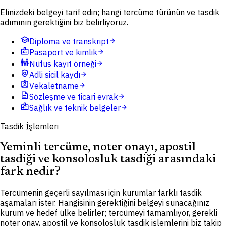
Elinizdeki belgeyi tarif edin; hangi tercüme türünün ve tasdik
adımının gerektiğini biz belirliyoruz.
school
Diploma ve transkript
arrow_forward
badge
Pasaport ve kimlik
arrow_forward
family_restroom
Nüfus kayıt örneği
arrow_forward
policy
Adli sicil kaydı
arrow_forward
assignment_ind
Vekaletname
arrow_forward
description
Sözleşme ve ticari evrak
arrow_forward
medical_information
Sağlık ve teknik belgeler
arrow_forward
Tasdik İşlemleri
Yeminli tercüme, noter onayı, apostil
tasdiği ve konsolosluk tasdiği arasındaki
fark nedir?
Tercümenin geçerli sayılması için kurumlar farklı tasdik
aşamaları ister. Hangisinin gerektiğini belgeyi sunacağınız
kurum ve hedef ülke belirler; tercümeyi tamamlıyor, gerekli
noter onay, apostil ve konsolosluk tasdik işlemlerini biz takip