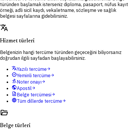
türünden başlamak isterseniz diploma, pasaport, nüfus kayıt
örneği, adli sicil kaydı, vekaletname, sözleşme ve sağlık
belgesi sayfalarına gidebilirsiniz.
translate
Hizmet türleri
Belgenizin hangi tercüme türünden geçeceğini biliyorsanız
doğrudan ilgili sayfadan başlayabilirsiniz.
translate
Yazılı tercüme
arrow_forward
verified
Yeminli tercüme
arrow_forward
gavel
Noter onayı
arrow_forward
public
Apostil
arrow_forward
description
Belge tercümesi
arrow_forward
language
Tüm dillerde tercüme
arrow_forward
folder_open
Belge türleri