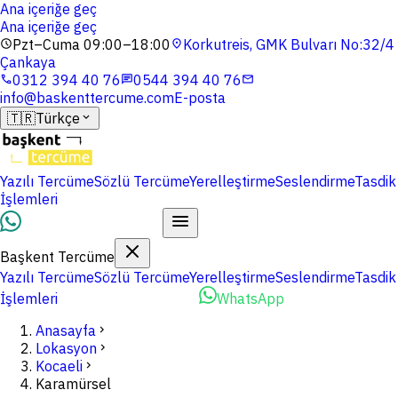
Ana içeriğe geç
Ana içeriğe geç
Pzt–Cuma 09:00–18:00
Korkutreis, GMK Bulvarı No:32/4
schedule
location_on
Çankaya
0312 394 40 76
0544 394 40 76
phone
chat
mail
info@baskenttercume.com
E-posta
🇹🇷
Türkçe
expand_more
Yazılı Tercüme
Sözlü Tercüme
Yerelleştirme
Seslendirme
Tasdik
İşlemleri
Dosyalarınızı Yükleyin
Başkent Tercüme
Yazılı Tercüme
Sözlü Tercüme
Yerelleştirme
Seslendirme
Tasdik
İşlemleri
Dosyalarınızı Yükleyin
WhatsApp
Anasayfa
chevron_right
Lokasyon
chevron_right
Kocaeli
chevron_right
Karamürsel