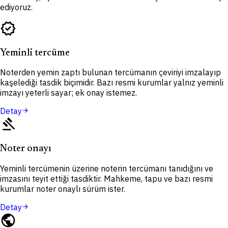
ediyoruz.
verified
Yeminli tercüme
Noterden yemin zaptı bulunan tercümanın çeviriyi imzalayıp
kaşelediği tasdik biçimidir. Bazı resmi kurumlar yalnız yeminli
imzayı yeterli sayar; ek onay istemez.
Detay
arrow_forward
gavel
Noter onayı
Yeminli tercümenin üzerine noterin tercümanı tanıdığını ve
imzasını teyit ettiği tasdiktir. Mahkeme, tapu ve bazı resmi
kurumlar noter onaylı sürüm ister.
Detay
arrow_forward
public