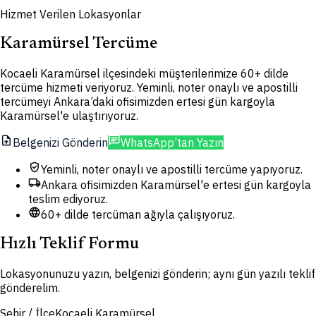
Hizmet Verilen Lokasyonlar
Karamürsel Tercüme
Kocaeli Karamürsel ilçesindeki müşterilerimize 60+ dilde
tercüme hizmeti veriyoruz. Yeminli, noter onaylı ve apostilli
tercümeyi Ankara’daki ofisimizden ertesi gün kargoyla
Karamürsel'e ulaştırıyoruz.
upload_file
chat
Belgenizi Gönderin
WhatsApp’tan Yazın
verified_user
Yeminli, noter onaylı ve apostilli tercüme yapıyoruz.
local_shipping
Ankara ofisimizden Karamürsel'e ertesi gün kargoyla
teslim ediyoruz.
language
60+ dilde tercüman ağıyla çalışıyoruz.
Hızlı Teklif Formu
Lokasyonunuzu yazın, belgenizi gönderin; aynı gün yazılı teklif
gönderelim.
Şehir / İlçe
Kocaeli Karamürsel