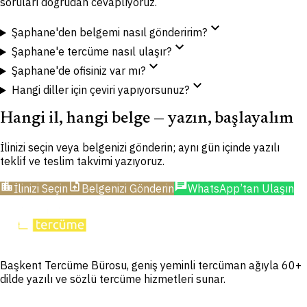
soruları doğrudan cevaplıyoruz.
expand_more
Şaphane'den belgemi nasıl gönderirim?
expand_more
Şaphane'e tercüme nasıl ulaşır?
expand_more
Şaphane'de ofisiniz var mı?
expand_more
Hangi diller için çeviri yapıyorsunuz?
Hangi il, hangi belge — yazın, başlayalım
İlinizi seçin veya belgenizi gönderin; aynı gün içinde yazılı
teklif ve teslim takvimi yazıyoruz.
location_city
upload_file
chat
İlinizi Seçin
Belgenizi Gönderin
WhatsApp’tan Ulaşın
Başkent Tercüme Bürosu, geniş yeminli tercüman ağıyla 60+
dilde yazılı ve sözlü tercüme hizmetleri sunar.