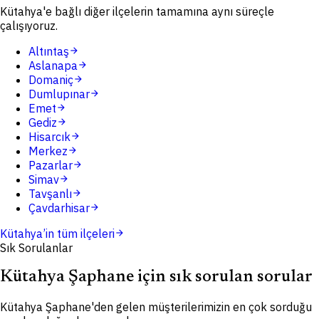
Kütahya'e bağlı diğer ilçelerin tamamına aynı süreçle
çalışıyoruz.
Altıntaş
arrow_forward
Aslanapa
arrow_forward
Domaniç
arrow_forward
Dumlupınar
arrow_forward
Emet
arrow_forward
Gediz
arrow_forward
Hisarcık
arrow_forward
Merkez
arrow_forward
Pazarlar
arrow_forward
Simav
arrow_forward
Tavşanlı
arrow_forward
Çavdarhisar
arrow_forward
Kütahya
’in tüm ilçeleri
arrow_forward
Sık Sorulanlar
Kütahya Şaphane için sık sorulan sorular
Kütahya Şaphane'den gelen müşterilerimizin en çok sorduğu