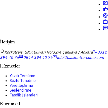
photo_camera
thumb_up
alternate_email
work
chat
İletişim
location_on
call
Korkutreis, GMK Bulvarı No:32/4 Çankaya / Ankara
0312
chat
mail
394 40 76
0544 394 40 76
info@baskenttercume.com
Hizmetler
Yazılı Tercüme
Sözlü Tercüme
Yerelleştirme
Seslendirme
Tasdik İşlemleri
Kurumsal