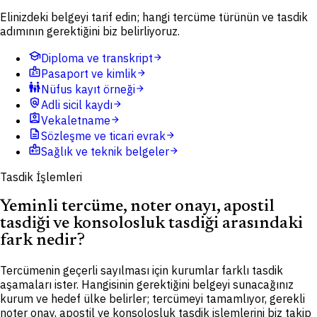
Elinizdeki belgeyi tarif edin; hangi tercüme türünün ve tasdik
adımının gerektiğini biz belirliyoruz.
school
Diploma ve transkript
arrow_forward
badge
Pasaport ve kimlik
arrow_forward
family_restroom
Nüfus kayıt örneği
arrow_forward
policy
Adli sicil kaydı
arrow_forward
assignment_ind
Vekaletname
arrow_forward
description
Sözleşme ve ticari evrak
arrow_forward
medical_information
Sağlık ve teknik belgeler
arrow_forward
Tasdik İşlemleri
Yeminli tercüme, noter onayı, apostil
tasdiği ve konsolosluk tasdiği arasındaki
fark nedir?
Tercümenin geçerli sayılması için kurumlar farklı tasdik
aşamaları ister. Hangisinin gerektiğini belgeyi sunacağınız
kurum ve hedef ülke belirler; tercümeyi tamamlıyor, gerekli
noter onay, apostil ve konsolosluk tasdik işlemlerini biz takip