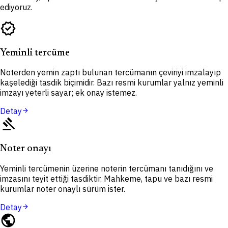
ediyoruz.
verified
Yeminli tercüme
Noterden yemin zaptı bulunan tercümanın çeviriyi imzalayıp
kaşelediği tasdik biçimidir. Bazı resmi kurumlar yalnız yeminli
imzayı yeterli sayar; ek onay istemez.
Detay
arrow_forward
gavel
Noter onayı
Yeminli tercümenin üzerine noterin tercümanı tanıdığını ve
imzasını teyit ettiği tasdiktir. Mahkeme, tapu ve bazı resmi
kurumlar noter onaylı sürüm ister.
Detay
arrow_forward
public