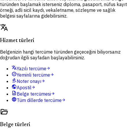
türünden başlamak isterseniz diploma, pasaport, nüfus kayıt
örneği, adli sicil kaydı, vekaletname, sözleşme ve sağlık
belgesi sayfalarına gidebilirsiniz.
translate
Hizmet türleri
Belgenizin hangi tercüme türünden geçeceğini biliyorsanız
doğrudan ilgili sayfadan başlayabilirsiniz.
translate
Yazılı tercüme
arrow_forward
verified
Yeminli tercüme
arrow_forward
gavel
Noter onayı
arrow_forward
public
Apostil
arrow_forward
description
Belge tercümesi
arrow_forward
language
Tüm dillerde tercüme
arrow_forward
folder_open
Belge türleri