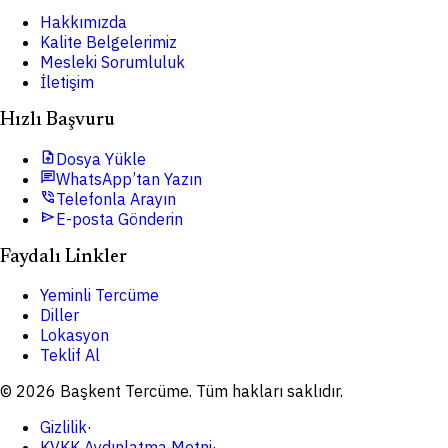
Hakkımızda
Kalite Belgelerimiz
Mesleki Sorumluluk
İletişim
Hızlı Başvuru
upload_file
Dosya Yükle
chat
WhatsApp’tan Yazın
phone_in_talk
Telefonla Arayın
send
E-posta Gönderin
Faydalı Linkler
Yeminli Tercüme
Diller
Lokasyon
Teklif Al
© 2026 Başkent Tercüme. Tüm hakları saklıdır.
Gizlilik
·
KVKK Aydınlatma Metni
·