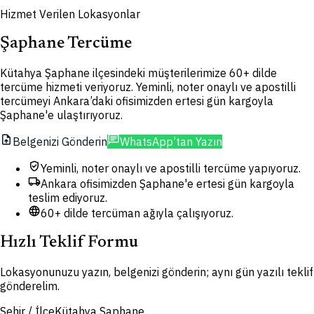
Hizmet Verilen Lokasyonlar
Şaphane Tercüme
Kütahya Şaphane ilçesindeki müşterilerimize 60+ dilde
tercüme hizmeti veriyoruz. Yeminli, noter onaylı ve apostilli
tercümeyi Ankara’daki ofisimizden ertesi gün kargoyla
Şaphane'e ulaştırıyoruz.
upload_file
chat
Belgenizi Gönderin
WhatsApp’tan Yazın
verified_user
Yeminli, noter onaylı ve apostilli tercüme yapıyoruz.
local_shipping
Ankara ofisimizden Şaphane'e ertesi gün kargoyla
teslim ediyoruz.
language
60+ dilde tercüman ağıyla çalışıyoruz.
Hızlı Teklif Formu
Lokasyonunuzu yazın, belgenizi gönderin; aynı gün yazılı teklif
gönderelim.
Şehir / İlçe
Kütahya Şaphane