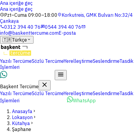
Ana içeriğe geç
Ana içeriğe geç
Pzt–Cuma 09:00–18:00
Korkutreis, GMK Bulvarı No:32/4
schedule
location_on
Çankaya
0312 394 40 76
0544 394 40 76
phone
chat
mail
info@baskenttercume.com
E-posta
🇹🇷
Türkçe
expand_more
Yazılı Tercüme
Sözlü Tercüme
Yerelleştirme
Seslendirme
Tasdik
İşlemleri
Dosyalarınızı Yükleyin
Başkent Tercüme
Yazılı Tercüme
Sözlü Tercüme
Yerelleştirme
Seslendirme
Tasdik
İşlemleri
Dosyalarınızı Yükleyin
WhatsApp
Anasayfa
chevron_right
Lokasyon
chevron_right
Kütahya
chevron_right
Şaphane