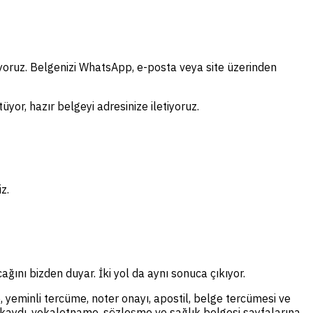
ıyoruz. Belgenizi WhatsApp, e-posta veya site üzerinden
yor, hazır belgeyi adresinize iletiyoruz.
z.
ağını bizden duyar. İki yol da aynı sonuca çıkıyor.
, yeminli tercüme, noter onayı, apostil, belge tercümesi ve
il kaydı, vekaletname, sözleşme ve sağlık belgesi sayfalarına