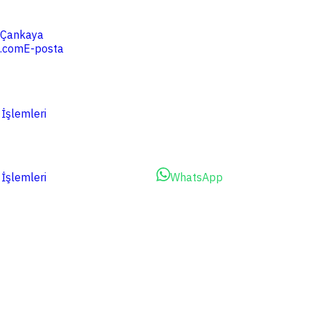
4 Çankaya
.com
E-posta
 İşlemleri
 İşlemleri
Dosyalarınızı Yükleyin
WhatsApp