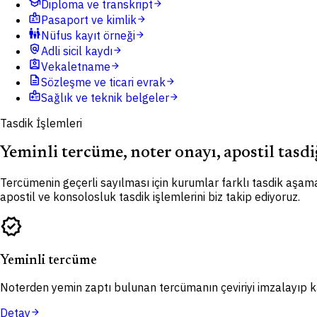
school
Diploma ve transkript
arrow_forward
badge
Pasaport ve kimlik
arrow_forward
family_restroom
Nüfus kayıt örneği
arrow_forward
policy
Adli sicil kaydı
arrow_forward
assignment_ind
Vekaletname
arrow_forward
description
Sözleşme ve ticari evrak
arrow_forward
medical_information
Sağlık ve teknik belgeler
arrow_forward
Tasdik İşlemleri
Yeminli tercüme, noter onayı, apostil tasdi
Tercümenin geçerli sayılması için kurumlar farklı tasdik aşama
apostil ve konsolosluk tasdik işlemlerini biz takip ediyoruz.
verified
Yeminli tercüme
Noterden yemin zaptı bulunan tercümanın çeviriyi imzalayıp kaş
Detay
arrow_forward