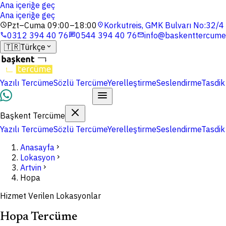
Ana içeriğe geç
Ana içeriğe geç
Pzt–Cuma 09:00–18:00
Korkutreis, GMK Bulvarı No:32/
schedule
location_on
0312 394 40 76
0544 394 40 76
info@baskenttercume
phone
chat
mail
🇹🇷
Türkçe
expand_more
Yazılı Tercüme
Sözlü Tercüme
Yerelleştirme
Seslendirme
Tasdik
Dosyalarınızı Yükleyin
Başkent Tercüme
Yazılı Tercüme
Sözlü Tercüme
Yerelleştirme
Seslendirme
Tasdik
Anasayfa
chevron_right
Lokasyon
chevron_right
Artvin
chevron_right
Hopa
Hizmet Verilen Lokasyonlar
Hopa Tercüme