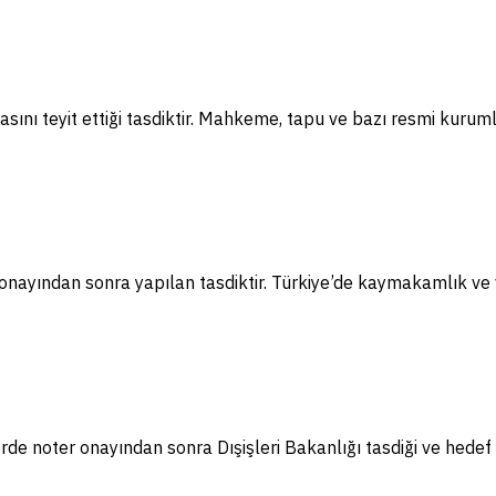
sını teyit ettiği tasdiktir. Mahkeme, tapu ve bazı resmi kuruml
nayından sonra yapılan tasdiktir. Türkiye’de kaymakamlık ve va
e noter onayından sonra Dışişleri Bakanlığı tasdiği ve hedef 