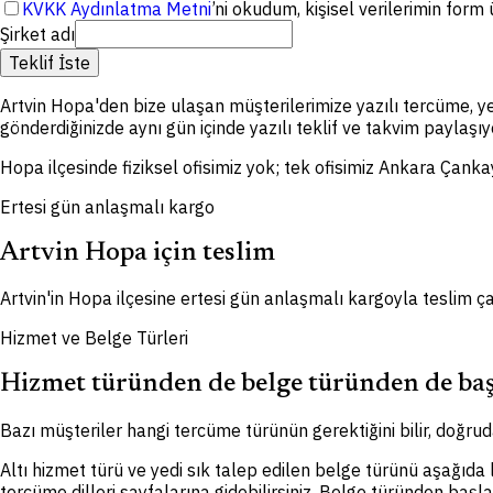
KVKK Aydınlatma Metni
’ni okudum, kişisel verilerimin for
Şirket adı
Teklif İste
Artvin Hopa'den bize ulaşan müşterilerimize yazılı tercüme, y
gönderdiğinizde aynı gün içinde yazılı teklif ve takvim paylaşıy
Hopa ilçesinde fiziksel ofisimiz yok; tek ofisimiz Ankara Çanka
Ertesi gün anlaşmalı kargo
Artvin Hopa için teslim
Artvin'in Hopa ilçesine ertesi gün anlaşmalı kargoyla teslim ça
Hizmet ve Belge Türleri
Hizmet türünden de belge türünden de baş
Bazı müşteriler hangi tercüme türünün gerektiğini bilir, doğruda
Altı hizmet türü ve yedi sık talep edilen belge türünü aşağıda
tercüme dilleri sayfalarına gidebilirsiniz. Belge türünden başl