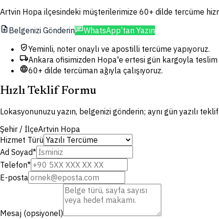
Artvin Hopa ilçesindeki müşterilerimize 60+ dilde tercüme hizme
upload_file
chat
Belgenizi Gönderin
WhatsApp’tan Yazın
verified_user
Yeminli, noter onaylı ve apostilli tercüme yapıyoruz.
local_shipping
Ankara ofisimizden Hopa'e ertesi gün kargoyla teslim 
language
60+ dilde tercüman ağıyla çalışıyoruz.
Hızlı Teklif Formu
Lokasyonunuzu yazın, belgenizi gönderin; aynı gün yazılı tekli
Şehir / İlçe
Artvin Hopa
Hizmet Türü
Ad Soyad
*
Telefon
*
E-posta
Mesaj (opsiyonel)