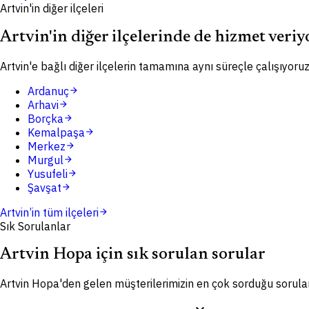
Artvin'in diğer ilçeleri
Artvin'in diğer ilçelerinde de hizmet veri
Artvin'e bağlı diğer ilçelerin tamamına aynı süreçle çalışıyoruz
Ardanuç
arrow_forward
Arhavi
arrow_forward
Borçka
arrow_forward
Kemalpaşa
arrow_forward
Merkez
arrow_forward
Murgul
arrow_forward
Yusufeli
arrow_forward
Şavşat
arrow_forward
Artvin
’in tüm ilçeleri
arrow_forward
Sık Sorulanlar
Artvin Hopa için sık sorulan sorular
Artvin Hopa'den gelen müşterilerimizin en çok sorduğu sorula