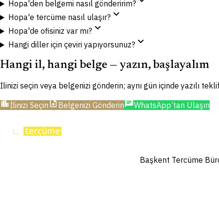
expand_more
Hopa'den belgemi nasıl gönderirim?
expand_more
Hopa'e tercüme nasıl ulaşır?
expand_more
Hopa'de ofisiniz var mı?
expand_more
Hangi diller için çeviri yapıyorsunuz?
Hangi il, hangi belge — yazın, başlayalım
İlinizi seçin veya belgenizi gönderin; aynı gün içinde yazılı tekl
location_city
upload_file
chat
İlinizi Seçin
Belgenizi Gönderin
WhatsApp’tan Ulaşın
Başkent Tercüme Bürosu