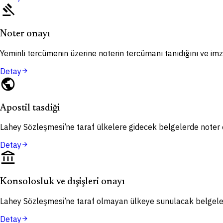
gavel
Noter onayı
Yeminli tercümenin üzerine noterin tercümanı tanıdığını ve imza
Detay
arrow_forward
public
Apostil tasdiği
Lahey Sözleşmesi’ne taraf ülkelere gidecek belgelerde noter o
Detay
arrow_forward
account_balance
Konsolosluk ve dışişleri onayı
Lahey Sözleşmesi’ne taraf olmayan ülkeye sunulacak belgelerd
Detay
arrow_forward