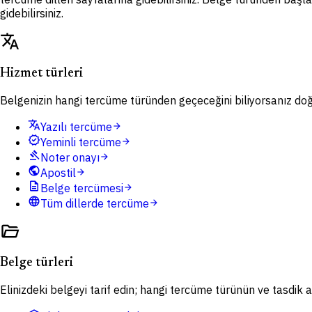
gidebilirsiniz.
translate
Hizmet türleri
Belgenizin hangi tercüme türünden geçeceğini biliyorsanız doğru
translate
Yazılı tercüme
arrow_forward
verified
Yeminli tercüme
arrow_forward
gavel
Noter onayı
arrow_forward
public
Apostil
arrow_forward
description
Belge tercümesi
arrow_forward
language
Tüm dillerde tercüme
arrow_forward
folder_open
Belge türleri
Elinizdeki belgeyi tarif edin; hangi tercüme türünün ve tasdik ad