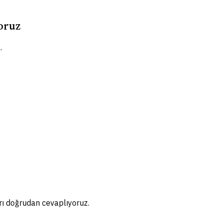
yoruz
.
rı doğrudan cevaplıyoruz.