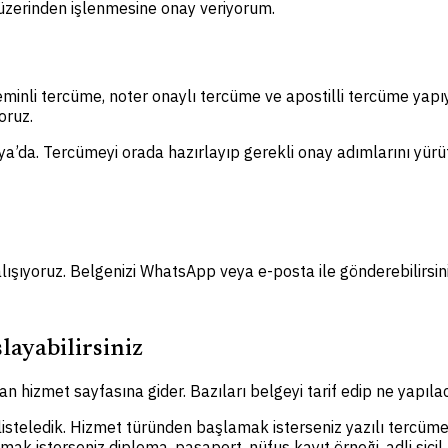
m üzerinden işlenmesine onay veriyorum.
eminli tercüme, noter onaylı tercüme ve apostilli tercüme yap
oruz.
ya’da. Tercümeyi orada hazırlayıp gerekli onay adımlarını yürütü
lışıyoruz. Belgenizi WhatsApp veya e-posta ile gönderebilirsini
layabilirsiniz
n hizmet sayfasına gider. Bazıları belgeyi tarif edip ne yapılac
 listeledik. Hizmet türünden başlamak isterseniz yazılı tercüme
amak isterseniz diploma, pasaport, nüfus kayıt örneği, adli sic