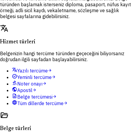
türünden başlamak isterseniz diploma, pasaport, nüfus kayıt
örneği, adli sicil kaydı, vekaletname, sözleşme ve sağlık
belgesi sayfalarına gidebilirsiniz.
translate
Hizmet türleri
Belgenizin hangi tercüme türünden geçeceğini biliyorsanız
doğrudan ilgili sayfadan başlayabilirsiniz.
translate
Yazılı tercüme
arrow_forward
verified
Yeminli tercüme
arrow_forward
gavel
Noter onayı
arrow_forward
public
Apostil
arrow_forward
description
Belge tercümesi
arrow_forward
language
Tüm dillerde tercüme
arrow_forward
folder_open
Belge türleri