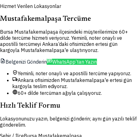
Hizmet Verilen Lokasyonlar
Mustafakemalpaşa Tercüme
Bursa Mustafakemalpaşa ilçesindeki müşterilerimize 60+
dilde tercüme hizmeti veriyoruz. Yeminli, noter onaylı ve
apostilli tercümeyi Ankara’daki ofisimizden ertesi gün
kargoyla Mustafakemalpaşa'e ulaştırıyoruz.
upload_file
chat
Belgenizi Gönderin
WhatsApp’tan Yazın
verified_user
Yeminli, noter onaylı ve apostilli tercüme yapıyoruz.
local_shipping
Ankara ofisimizden Mustafakemalpaşa'e ertesi gün
kargoyla teslim ediyoruz.
language
60+ dilde tercüman ağıyla çalışıyoruz.
Hızlı Teklif Formu
Lokasyonunuzu yazın, belgenizi gönderin; aynı gün yazılı teklif
gönderelim.
Şehir / İlçe
Bursa Mustafakemalpaşa