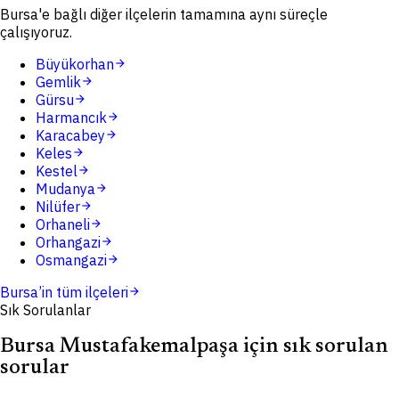
Bursa'e bağlı diğer ilçelerin tamamına aynı süreçle
çalışıyoruz.
Büyükorhan
arrow_forward
Gemlik
arrow_forward
Gürsu
arrow_forward
Harmancık
arrow_forward
Karacabey
arrow_forward
Keles
arrow_forward
Kestel
arrow_forward
Mudanya
arrow_forward
Nilüfer
arrow_forward
Orhaneli
arrow_forward
Orhangazi
arrow_forward
Osmangazi
arrow_forward
Bursa
’in tüm ilçeleri
arrow_forward
Sık Sorulanlar
Bursa Mustafakemalpaşa için sık sorulan
sorular