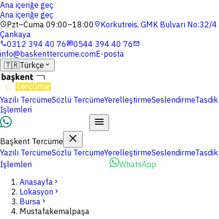
Ana içeriğe geç
Ana içeriğe geç
Pzt–Cuma 09:00–18:00
Korkutreis, GMK Bulvarı No:32/4
schedule
location_on
Çankaya
0312 394 40 76
0544 394 40 76
phone
chat
mail
info@baskenttercume.com
E-posta
🇹🇷
Türkçe
expand_more
Yazılı Tercüme
Sözlü Tercüme
Yerelleştirme
Seslendirme
Tasdik
İşlemleri
Dosyalarınızı Yükleyin
Başkent Tercüme
Yazılı Tercüme
Sözlü Tercüme
Yerelleştirme
Seslendirme
Tasdik
İşlemleri
Dosyalarınızı Yükleyin
WhatsApp
Anasayfa
chevron_right
Lokasyon
chevron_right
Bursa
chevron_right
Mustafakemalpaşa