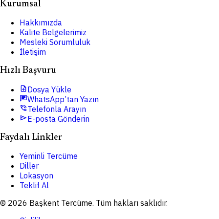
Kurumsal
Hakkımızda
Kalite Belgelerimiz
Mesleki Sorumluluk
İletişim
Hızlı Başvuru
upload_file
Dosya Yükle
chat
WhatsApp’tan Yazın
phone_in_talk
Telefonla Arayın
send
E-posta Gönderin
Faydalı Linkler
Yeminli Tercüme
Diller
Lokasyon
Teklif Al
© 2026 Başkent Tercüme. Tüm hakları saklıdır.