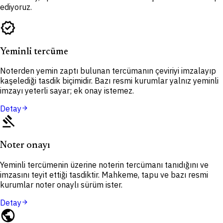
ediyoruz.
verified
Yeminli tercüme
Noterden yemin zaptı bulunan tercümanın çeviriyi imzalayıp
kaşelediği tasdik biçimidir. Bazı resmi kurumlar yalnız yeminli
imzayı yeterli sayar; ek onay istemez.
Detay
arrow_forward
gavel
Noter onayı
Yeminli tercümenin üzerine noterin tercümanı tanıdığını ve
imzasını teyit ettiği tasdiktir. Mahkeme, tapu ve bazı resmi
kurumlar noter onaylı sürüm ister.
Detay
arrow_forward
public