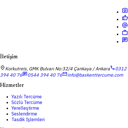
photo_camera
thumb_up
alternate_email
work
chat
İletişim
location_on
call
Korkutreis, GMK Bulvarı No:32/4 Çankaya / Ankara
0312
chat
mail
394 40 76
0544 394 40 76
info@baskenttercume.com
Hizmetler
Yazılı Tercüme
Sözlü Tercüme
Yerelleştirme
Seslendirme
Tasdik İşlemleri