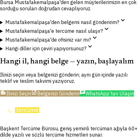
Bursa Mustafakemalpaşa'den gelen müşterilerimizin en çok
sorduğu soruları doğrudan cevaplıyoruz.
expand_more
Mustafakemalpaşa'den belgemi nasıl gönderirim?
expand_more
Mustafakemalpaşa'e tercüme nasıl ulaşır?
expand_more
Mustafakemalpaşa'de ofisiniz var mı?
expand_more
Hangi diller için çeviri yapıyorsunuz?
Hangi il, hangi belge — yazın, başlayalım
İlinizi seçin veya belgenizi gönderin; aynı gün içinde yazılı
teklif ve teslim takvimi yazıyoruz.
location_city
upload_file
chat
İlinizi Seçin
Belgenizi Gönderin
WhatsApp’tan Ulaşın
Başkent Tercüme Bürosu, geniş yeminli tercüman ağıyla 60+
dilde yazılı ve sözlü tercüme hizmetleri sunar.