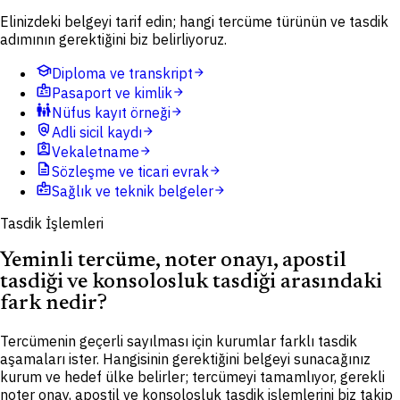
Elinizdeki belgeyi tarif edin; hangi tercüme türünün ve tasdik
adımının gerektiğini biz belirliyoruz.
school
Diploma ve transkript
arrow_forward
badge
Pasaport ve kimlik
arrow_forward
family_restroom
Nüfus kayıt örneği
arrow_forward
policy
Adli sicil kaydı
arrow_forward
assignment_ind
Vekaletname
arrow_forward
description
Sözleşme ve ticari evrak
arrow_forward
medical_information
Sağlık ve teknik belgeler
arrow_forward
Tasdik İşlemleri
Yeminli tercüme, noter onayı, apostil
tasdiği ve konsolosluk tasdiği arasındaki
fark nedir?
Tercümenin geçerli sayılması için kurumlar farklı tasdik
aşamaları ister. Hangisinin gerektiğini belgeyi sunacağınız
kurum ve hedef ülke belirler; tercümeyi tamamlıyor, gerekli
noter onay, apostil ve konsolosluk tasdik işlemlerini biz takip