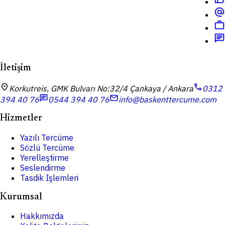
alternate_email
work
chat
İletişim
location_on
call
Korkutreis, GMK Bulvarı No:32/4 Çankaya / Ankara
0312
chat
mail
394 40 76
0544 394 40 76
info@baskenttercume.com
Hizmetler
Yazılı Tercüme
Sözlü Tercüme
Yerelleştirme
Seslendirme
Tasdik İşlemleri
Kurumsal
Hakkımızda