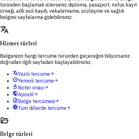
türünden başlamak isterseniz diploma, pasaport, nüfus kayıt
örneği, adli sicil kaydı, vekaletname, sözleşme ve sağlık
belgesi sayfalarına gidebilirsiniz.
translate
Hizmet türleri
Belgenizin hangi tercüme türünden geçeceğini biliyorsanız
doğrudan ilgili sayfadan başlayabilirsiniz.
translate
Yazılı tercüme
arrow_forward
verified
Yeminli tercüme
arrow_forward
gavel
Noter onayı
arrow_forward
public
Apostil
arrow_forward
description
Belge tercümesi
arrow_forward
language
Tüm dillerde tercüme
arrow_forward
folder_open
Belge türleri