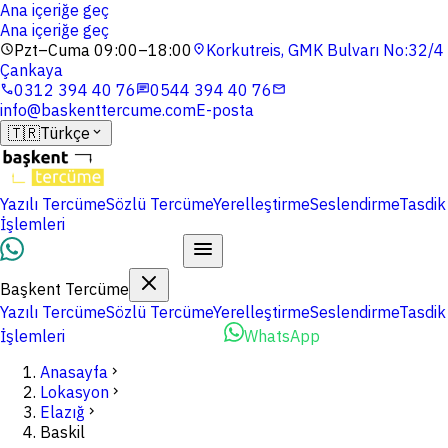
Ana içeriğe geç
Ana içeriğe geç
Pzt–Cuma 09:00–18:00
Korkutreis, GMK Bulvarı No:32/4
schedule
location_on
Çankaya
0312 394 40 76
0544 394 40 76
phone
chat
mail
info@baskenttercume.com
E-posta
🇹🇷
Türkçe
expand_more
Yazılı Tercüme
Sözlü Tercüme
Yerelleştirme
Seslendirme
Tasdik
İşlemleri
Dosyalarınızı Yükleyin
Başkent Tercüme
Yazılı Tercüme
Sözlü Tercüme
Yerelleştirme
Seslendirme
Tasdik
İşlemleri
Dosyalarınızı Yükleyin
WhatsApp
Anasayfa
chevron_right
Lokasyon
chevron_right
Elazığ
chevron_right
Baskil