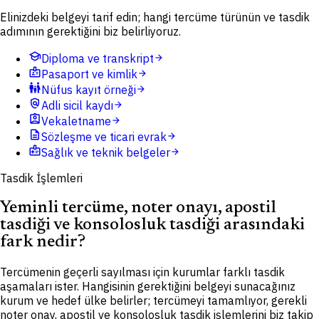
Elinizdeki belgeyi tarif edin; hangi tercüme türünün ve tasdik
adımının gerektiğini biz belirliyoruz.
school
Diploma ve transkript
arrow_forward
badge
Pasaport ve kimlik
arrow_forward
family_restroom
Nüfus kayıt örneği
arrow_forward
policy
Adli sicil kaydı
arrow_forward
assignment_ind
Vekaletname
arrow_forward
description
Sözleşme ve ticari evrak
arrow_forward
medical_information
Sağlık ve teknik belgeler
arrow_forward
Tasdik İşlemleri
Yeminli tercüme, noter onayı, apostil
tasdiği ve konsolosluk tasdiği arasındaki
fark nedir?
Tercümenin geçerli sayılması için kurumlar farklı tasdik
aşamaları ister. Hangisinin gerektiğini belgeyi sunacağınız
kurum ve hedef ülke belirler; tercümeyi tamamlıyor, gerekli
noter onay, apostil ve konsolosluk tasdik işlemlerini biz takip