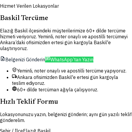
Hizmet Verilen Lokasyonlar
Baskil Tercüme
Elazığ Baskil ilçesindeki müşterilerimize 60+ dilde tercüme
hizmeti veriyoruz. Yeminli, noter onaylı ve apostilli tercümeyi
Ankara’daki ofisimizden ertesi gün kargoyla Baskil'e
ulaştırıyoruz.
upload_file
chat
Belgenizi Gönderin
WhatsApp’tan Yazın
verified_user
Yeminli, noter onaylı ve apostilli tercüme yapıyoruz.
local_shipping
Ankara ofisimizden Baskil'e ertesi gün kargoyla
teslim ediyoruz.
language
60+ dilde tercüman ağıyla çalışıyoruz.
Hızlı Teklif Formu
Lokasyonunuzu yazın, belgenizi gönderin; aynı gün yazılı teklif
gönderelim.
Şehir / İlçe
Elazığ Baskil