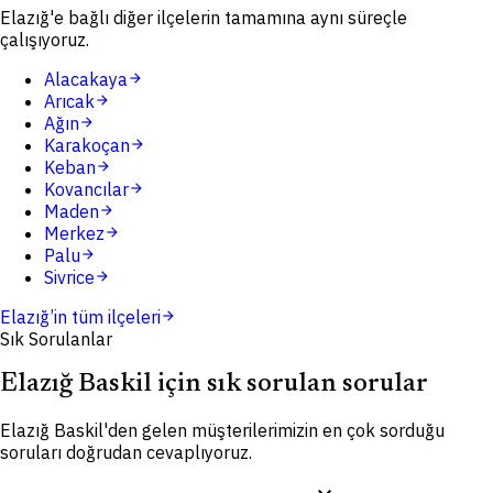
Elazığ'e bağlı diğer ilçelerin tamamına aynı süreçle
çalışıyoruz.
Alacakaya
arrow_forward
Arıcak
arrow_forward
Ağın
arrow_forward
Karakoçan
arrow_forward
Keban
arrow_forward
Kovancılar
arrow_forward
Maden
arrow_forward
Merkez
arrow_forward
Palu
arrow_forward
Sivrice
arrow_forward
Elazığ
’in tüm ilçeleri
arrow_forward
Sık Sorulanlar
Elazığ Baskil için sık sorulan sorular
Elazığ Baskil'den gelen müşterilerimizin en çok sorduğu
soruları doğrudan cevaplıyoruz.