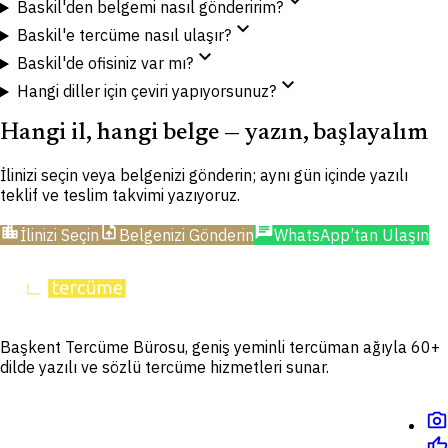
expand_more
Baskil'den belgemi nasıl gönderirim?
expand_more
Baskil'e tercüme nasıl ulaşır?
expand_more
Baskil'de ofisiniz var mı?
expand_more
Hangi diller için çeviri yapıyorsunuz?
Hangi il, hangi belge — yazın, başlayalım
İlinizi seçin veya belgenizi gönderin; aynı gün içinde yazılı
teklif ve teslim takvimi yazıyoruz.
location_city
upload_file
chat
İlinizi Seçin
Belgenizi Gönderin
WhatsApp’tan Ulaşın
Başkent Tercüme Bürosu, geniş yeminli tercüman ağıyla 60+
dilde yazılı ve sözlü tercüme hizmetleri sunar.
photo_camera
thumb_up