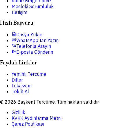
Kalite Belgelerimiz
Mesleki Sorumluluk
İletişim
Hızlı Başvuru
upload_file
Dosya Yükle
chat
WhatsApp’tan Yazın
phone_in_talk
Telefonla Arayın
send
E-posta Gönderin
Faydalı Linkler
Yeminli Tercüme
Diller
Lokasyon
Teklif Al
© 2026 Başkent Tercüme. Tüm hakları saklıdır.
Gizlilik
·
KVKK Aydınlatma Metni
·
Çerez Politikası