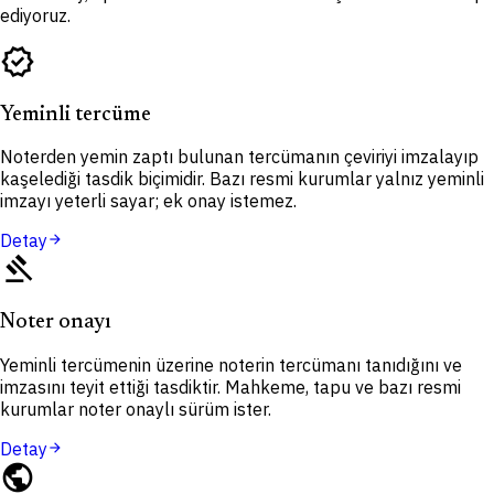
ediyoruz.
verified
Yeminli tercüme
Noterden yemin zaptı bulunan tercümanın çeviriyi imzalayıp
kaşelediği tasdik biçimidir. Bazı resmi kurumlar yalnız yeminli
imzayı yeterli sayar; ek onay istemez.
Detay
arrow_forward
gavel
Noter onayı
Yeminli tercümenin üzerine noterin tercümanı tanıdığını ve
imzasını teyit ettiği tasdiktir. Mahkeme, tapu ve bazı resmi
kurumlar noter onaylı sürüm ister.
Detay
arrow_forward
public