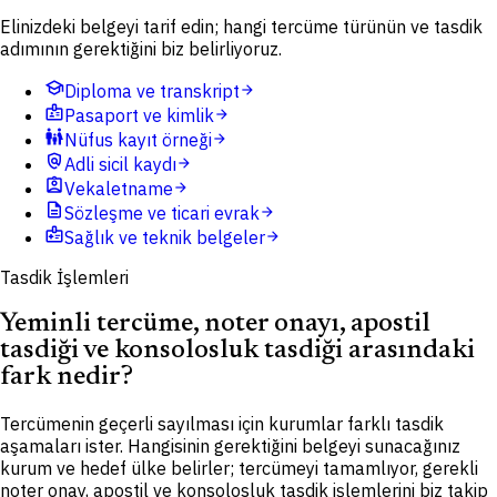
Elinizdeki belgeyi tarif edin; hangi tercüme türünün ve tasdik
adımının gerektiğini biz belirliyoruz.
school
Diploma ve transkript
arrow_forward
badge
Pasaport ve kimlik
arrow_forward
family_restroom
Nüfus kayıt örneği
arrow_forward
policy
Adli sicil kaydı
arrow_forward
assignment_ind
Vekaletname
arrow_forward
description
Sözleşme ve ticari evrak
arrow_forward
medical_information
Sağlık ve teknik belgeler
arrow_forward
Tasdik İşlemleri
Yeminli tercüme, noter onayı, apostil
tasdiği ve konsolosluk tasdiği arasındaki
fark nedir?
Tercümenin geçerli sayılması için kurumlar farklı tasdik
aşamaları ister. Hangisinin gerektiğini belgeyi sunacağınız
kurum ve hedef ülke belirler; tercümeyi tamamlıyor, gerekli
noter onay, apostil ve konsolosluk tasdik işlemlerini biz takip