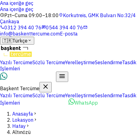
Ana içeriğe geç
Ana içeriğe geç
Pzt–Cuma 09:00–18:00
Korkutreis, GMK Bulvarı No:32/4
schedule
location_on
Çankaya
0312 394 40 76
0544 394 40 76
phone
chat
mail
info@baskenttercume.com
E-posta
🇹🇷
Türkçe
expand_more
Yazılı Tercüme
Sözlü Tercüme
Yerelleştirme
Seslendirme
Tasdik
İşlemleri
Dosyalarınızı Yükleyin
Başkent Tercüme
Yazılı Tercüme
Sözlü Tercüme
Yerelleştirme
Seslendirme
Tasdik
İşlemleri
Dosyalarınızı Yükleyin
WhatsApp
Anasayfa
chevron_right
Lokasyon
chevron_right
Hatay
chevron_right
Altınözü