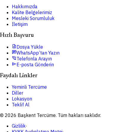
Hakkımızda
Kalite Belgelerimiz
Mesleki Sorumluluk
İletişim
Hızlı Başvuru
upload_file
Dosya Yükle
chat
WhatsApp’tan Yazın
phone_in_talk
Telefonla Arayın
send
E-posta Gönderin
Faydalı Linkler
Yeminli Tercüme
Diller
Lokasyon
Teklif Al
© 2026 Başkent Tercüme. Tüm hakları saklıdır.
Gizlilik
·
KVKK Aydınlatma Metni
·