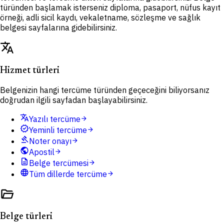
türünden başlamak isterseniz diploma, pasaport, nüfus kayıt
örneği, adli sicil kaydı, vekaletname, sözleşme ve sağlık
belgesi sayfalarına gidebilirsiniz.
translate
Hizmet türleri
Belgenizin hangi tercüme türünden geçeceğini biliyorsanız
doğrudan ilgili sayfadan başlayabilirsiniz.
translate
Yazılı tercüme
arrow_forward
verified
Yeminli tercüme
arrow_forward
gavel
Noter onayı
arrow_forward
public
Apostil
arrow_forward
description
Belge tercümesi
arrow_forward
language
Tüm dillerde tercüme
arrow_forward
folder_open
Belge türleri