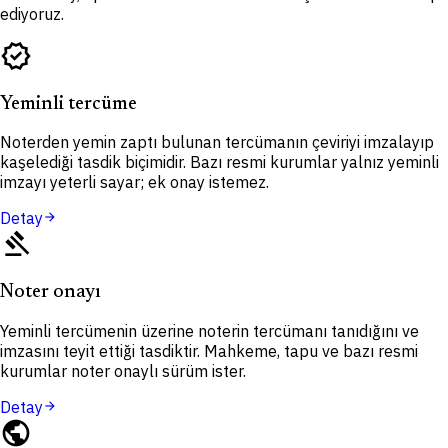
ediyoruz.
verified
Yeminli tercüme
Noterden yemin zaptı bulunan tercümanın çeviriyi imzalayıp
kaşelediği tasdik biçimidir. Bazı resmi kurumlar yalnız yeminli
imzayı yeterli sayar; ek onay istemez.
Detay
arrow_forward
gavel
Noter onayı
Yeminli tercümenin üzerine noterin tercümanı tanıdığını ve
imzasını teyit ettiği tasdiktir. Mahkeme, tapu ve bazı resmi
kurumlar noter onaylı sürüm ister.
Detay
arrow_forward
public