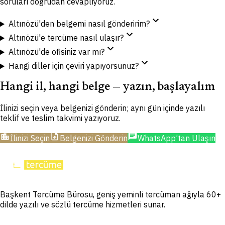
soruları doğrudan cevaplıyoruz.
expand_more
Altınözü'den belgemi nasıl gönderirim?
expand_more
Altınözü'e tercüme nasıl ulaşır?
expand_more
Altınözü'de ofisiniz var mı?
expand_more
Hangi diller için çeviri yapıyorsunuz?
Hangi il, hangi belge — yazın, başlayalım
İlinizi seçin veya belgenizi gönderin; aynı gün içinde yazılı
teklif ve teslim takvimi yazıyoruz.
location_city
upload_file
chat
İlinizi Seçin
Belgenizi Gönderin
WhatsApp’tan Ulaşın
Başkent Tercüme Bürosu, geniş yeminli tercüman ağıyla 60+
dilde yazılı ve sözlü tercüme hizmetleri sunar.