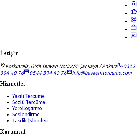
photo_camera
thumb_up
alternate_email
work
chat
İletişim
location_on
call
Korkutreis, GMK Bulvarı No:32/4 Çankaya / Ankara
0312
chat
mail
394 40 76
0544 394 40 76
info@baskenttercume.com
Hizmetler
Yazılı Tercüme
Sözlü Tercüme
Yerelleştirme
Seslendirme
Tasdik İşlemleri
Kurumsal