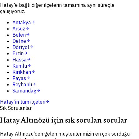
Hatay'e bağlı diğer ilçelerin tamamına aynı süreçle
çalışıyoruz.
Antakya
arrow_forward
Arsuz
arrow_forward
Belen
arrow_forward
Defne
arrow_forward
Dörtyol
arrow_forward
Erzin
arrow_forward
Hassa
arrow_forward
Kumlu
arrow_forward
Kırıkhan
arrow_forward
Payas
arrow_forward
Reyhanlı
arrow_forward
Samandağ
arrow_forward
Hatay
’in tüm ilçeleri
arrow_forward
Sık Sorulanlar
Hatay Altınözü için sık sorulan sorular
Hatay Altınözü'den gelen müşterilerimizin en çok sorduğu