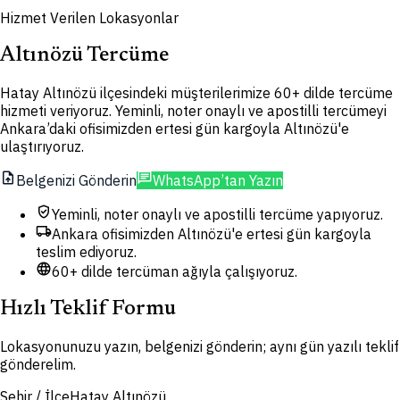
Hizmet Verilen Lokasyonlar
Altınözü Tercüme
Hatay Altınözü ilçesindeki müşterilerimize 60+ dilde tercüme
hizmeti veriyoruz. Yeminli, noter onaylı ve apostilli tercümeyi
Ankara’daki ofisimizden ertesi gün kargoyla Altınözü'e
ulaştırıyoruz.
upload_file
chat
Belgenizi Gönderin
WhatsApp’tan Yazın
verified_user
Yeminli, noter onaylı ve apostilli tercüme yapıyoruz.
local_shipping
Ankara ofisimizden Altınözü'e ertesi gün kargoyla
teslim ediyoruz.
language
60+ dilde tercüman ağıyla çalışıyoruz.
Hızlı Teklif Formu
Lokasyonunuzu yazın, belgenizi gönderin; aynı gün yazılı teklif
gönderelim.
Şehir / İlçe
Hatay Altınözü