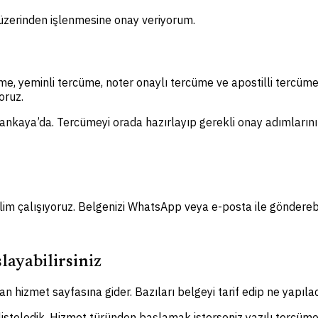
m üzerinden işlenmesine onay veriyorum.
me, yeminli tercüme, noter onaylı tercüme ve apostilli tercüm
oruz.
Çankaya’da. Tercümeyi orada hazırlayıp gerekli onay adımlarını y
lim çalışıyoruz. Belgenizi WhatsApp veya e-posta ile gönderebil
layabilirsiniz
n hizmet sayfasına gider. Bazıları belgeyi tarif edip ne yapılac
 listeledik. Hizmet türünden başlamak isterseniz yazılı tercüme