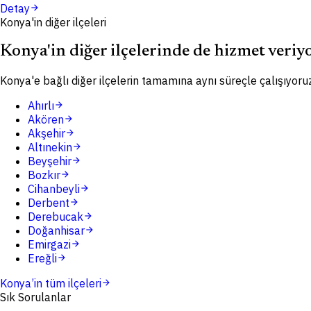
Detay
arrow_forward
Konya'in diğer ilçeleri
Konya'in diğer ilçelerinde de hizmet veriy
Konya'e bağlı diğer ilçelerin tamamına aynı süreçle çalışıyoruz
Ahırlı
arrow_forward
Akören
arrow_forward
Akşehir
arrow_forward
Altınekin
arrow_forward
Beyşehir
arrow_forward
Bozkır
arrow_forward
Cihanbeyli
arrow_forward
Derbent
arrow_forward
Derebucak
arrow_forward
Doğanhisar
arrow_forward
Emirgazi
arrow_forward
Ereğli
arrow_forward
Konya
’in tüm ilçeleri
arrow_forward
Sık Sorulanlar