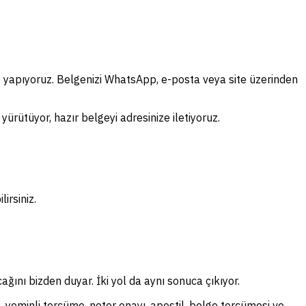
e yapıyoruz. Belgenizi WhatsApp, e-posta veya site üzerinden
ürütüyor, hazır belgeyi adresinize iletiyoruz.
irsiniz.
ağını bizden duyar. İki yol da aynı sonuca çıkıyor.
, yeminli tercüme, noter onayı, apostil, belge tercümesi ve