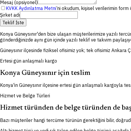
Mesaj (opsiyonel)
KVKK Aydınlatma Metni
’ni okudum, kişisel verilerimin for
Şirket adı
Teklif İste
Konya Güneysınır'den bize ulaşan müşterilerimize yazılı tercü
gönderdiğinizde aynı gün içinde yazılı teklif ve takvim paylaşıy
Güneysınır ilçesinde fiziksel ofisimiz yok; tek ofisimiz Ankara 
Ertesi gün anlaşmalı kargo
Konya Güneysınır için teslim
Konya'in Güneysınır ilçesine ertesi gün anlaşmalı kargoyla tes
Hizmet ve Belge Türleri
Hizmet türünden de belge türünden de baş
Bazı müşteriler hangi tercüme türünün gerektiğini bilir, doğruda
Altı hizmet türü ve yedi sık talep edilen belge türünü aşağıda