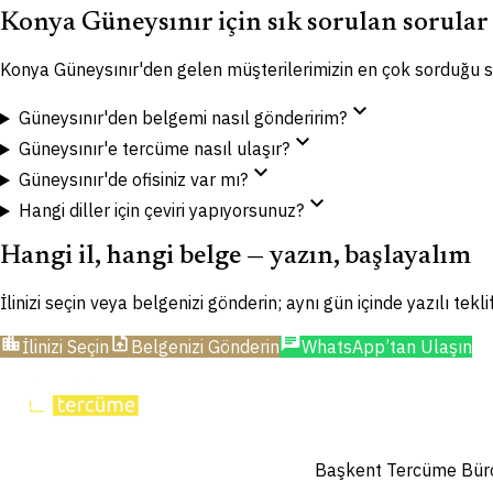
Konya Güneysınır için sık sorulan sorular
Konya Güneysınır'den gelen müşterilerimizin en çok sorduğu s
expand_more
Güneysınır'den belgemi nasıl gönderirim?
expand_more
Güneysınır'e tercüme nasıl ulaşır?
expand_more
Güneysınır'de ofisiniz var mı?
expand_more
Hangi diller için çeviri yapıyorsunuz?
Hangi il, hangi belge — yazın, başlayalım
İlinizi seçin veya belgenizi gönderin; aynı gün içinde yazılı tekl
location_city
upload_file
chat
İlinizi Seçin
Belgenizi Gönderin
WhatsApp’tan Ulaşın
Başkent Tercüme Bürosu