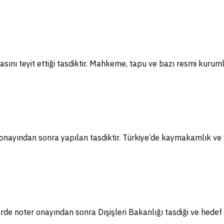
sını teyit ettiği tasdiktir. Mahkeme, tapu ve bazı resmi kuruml
nayından sonra yapılan tasdiktir. Türkiye’de kaymakamlık ve va
e noter onayından sonra Dışişleri Bakanlığı tasdiği ve hedef 