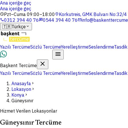
Ana içeriğe geç
Ana içeriğe geç
Pzt–Cuma 09:00–18:00
Korkutreis, GMK Bulvarı No:32/
schedule
location_on
0312 394 40 76
0544 394 40 76
info@baskenttercume
phone
chat
mail
🇹🇷
Türkçe
expand_more
Yazılı Tercüme
Sözlü Tercüme
Yerelleştirme
Seslendirme
Tasdik
Dosyalarınızı Yükleyin
Başkent Tercüme
Yazılı Tercüme
Sözlü Tercüme
Yerelleştirme
Seslendirme
Tasdik
Anasayfa
chevron_right
Lokasyon
chevron_right
Konya
chevron_right
Güneysınır
Hizmet Verilen Lokasyonlar
Güneysınır Tercüme