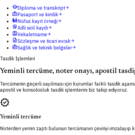
school
Diploma ve transkript
arrow_forward
badge
Pasaport ve kimlik
arrow_forward
family_restroom
Nüfus kayıt örneği
arrow_forward
policy
Adli sicil kaydı
arrow_forward
assignment_ind
Vekaletname
arrow_forward
description
Sözleşme ve ticari evrak
arrow_forward
medical_information
Sağlık ve teknik belgeler
arrow_forward
Tasdik İşlemleri
Yeminli tercüme, noter onayı, apostil tasdi
Tercümenin geçerli sayılması için kurumlar farklı tasdik aşama
apostil ve konsolosluk tasdik işlemlerini biz takip ediyoruz.
verified
Yeminli tercüme
Noterden yemin zaptı bulunan tercümanın çeviriyi imzalayıp kaş