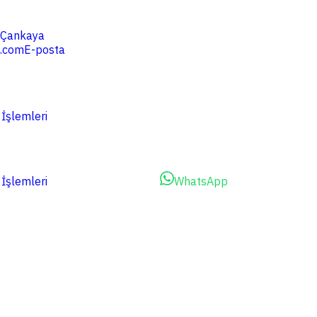
4 Çankaya
.com
E-posta
 İşlemleri
 İşlemleri
Dosyalarınızı Yükleyin
WhatsApp