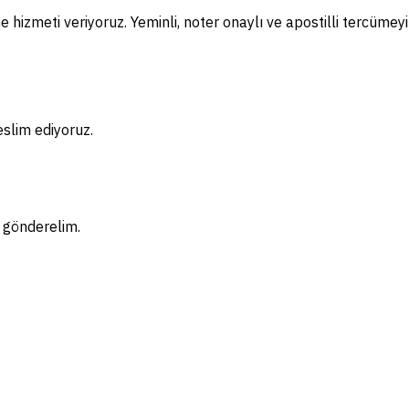
 hizmeti veriyoruz. Yeminli, noter onaylı ve apostilli tercümey
eslim ediyoruz.
f gönderelim.