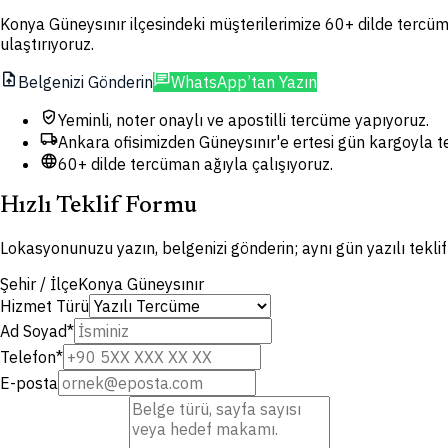
Konya Güneysınır ilçesindeki müşterilerimize 60+ dilde tercüme
ulaştırıyoruz.
upload_file
chat
Belgenizi Gönderin
WhatsApp’tan Yazın
verified_user
Yeminli, noter onaylı ve apostilli tercüme yapıyoruz.
local_shipping
Ankara ofisimizden Güneysınır'e ertesi gün kargoyla t
language
60+ dilde tercüman ağıyla çalışıyoruz.
Hızlı Teklif Formu
Lokasyonunuzu yazın, belgenizi gönderin; aynı gün yazılı tekli
Şehir / İlçe
Konya Güneysınır
Hizmet Türü
Ad Soyad
*
Telefon
*
E-posta