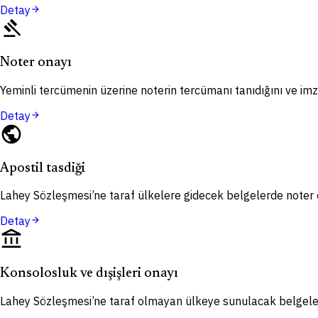
Detay
arrow_forward
gavel
Noter onayı
Yeminli tercümenin üzerine noterin tercümanı tanıdığını ve imza
Detay
arrow_forward
public
Apostil tasdiği
Lahey Sözleşmesi’ne taraf ülkelere gidecek belgelerde noter o
Detay
arrow_forward
account_balance
Konsolosluk ve dışişleri onayı
Lahey Sözleşmesi’ne taraf olmayan ülkeye sunulacak belgelerd