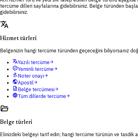
tercüme dilleri sayfalarına gidebilirsiniz. Belge türünden başl
gidebilirsiniz.
translate
Hizmet türleri
Belgenizin hangi tercüme türünden geçeceğini biliyorsanız doğru
translate
Yazılı tercüme
arrow_forward
verified
Yeminli tercüme
arrow_forward
gavel
Noter onayı
arrow_forward
public
Apostil
arrow_forward
description
Belge tercümesi
arrow_forward
language
Tüm dillerde tercüme
arrow_forward
folder_open
Belge türleri
Elinizdeki belgeyi tarif edin; hangi tercüme türünün ve tasdik ad