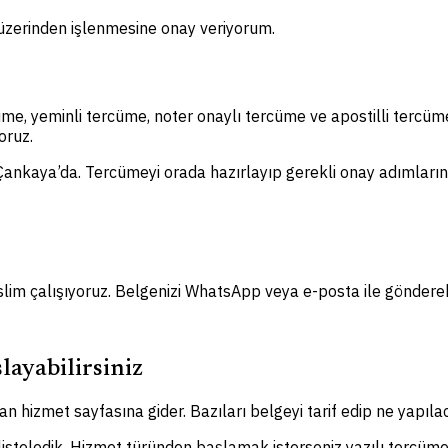
m üzerinden işlenmesine onay veriyorum.
üme, yeminli tercüme, noter onaylı tercüme ve apostilli tercü
oruz.
 Çankaya’da. Tercümeyi orada hazırlayıp gerekli onay adımlarını 
lim çalışıyoruz. Belgenizi WhatsApp veya e-posta ile gönderebi
layabilirsiniz
n hizmet sayfasına gider. Bazıları belgeyi tarif edip ne yapılac
 listeledik. Hizmet türünden başlamak isterseniz yazılı tercüme