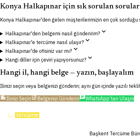
Konya Halkapınar için sık sorulan sorular
Konya Halkapınar'den gelen müşterilerimizin en çok sorduğu 
expand_more
Halkapınar'den belgemi nasıl gönderirim?
expand_more
Halkapınar'e tercüme nasıl ulaşır?
expand_more
Halkapınar'de ofisiniz var mı?
expand_more
Hangi diller için çeviri yapıyorsunuz?
Hangi il, hangi belge — yazın, başlayalım
İlinizi seçin veya belgenizi gönderin; aynı gün içinde yazılı tekl
location_city
upload_file
chat
İlinizi Seçin
Belgenizi Gönderin
WhatsApp’tan Ulaşın
Başkent Tercüme Bürosu