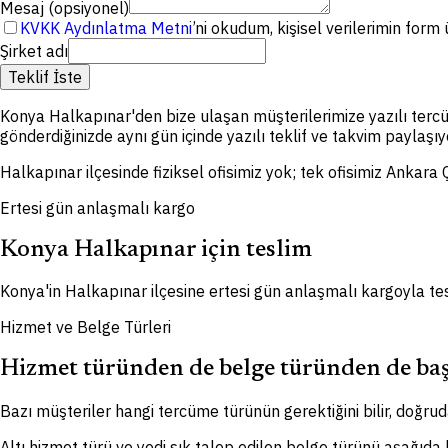
Mesaj (opsiyonel)
KVKK Aydınlatma Metni
’ni okudum, kişisel verilerimin for
Şirket adı
Teklif İste
Konya Halkapınar'den bize ulaşan müşterilerimize yazılı terc
gönderdiğinizde aynı gün içinde yazılı teklif ve takvim paylaşıy
Halkapınar ilçesinde fiziksel ofisimiz yok; tek ofisimiz Ankara
Ertesi gün anlaşmalı kargo
Konya Halkapınar için teslim
Konya'in Halkapınar ilçesine ertesi gün anlaşmalı kargoyla tes
Hizmet ve Belge Türleri
Hizmet türünden de belge türünden de baş
Bazı müşteriler hangi tercüme türünün gerektiğini bilir, doğruda
Altı hizmet türü ve yedi sık talep edilen belge türünü aşağıda