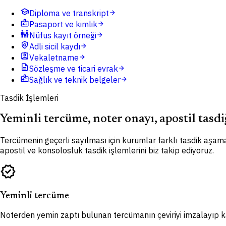
school
Diploma ve transkript
arrow_forward
badge
Pasaport ve kimlik
arrow_forward
family_restroom
Nüfus kayıt örneği
arrow_forward
policy
Adli sicil kaydı
arrow_forward
assignment_ind
Vekaletname
arrow_forward
description
Sözleşme ve ticari evrak
arrow_forward
medical_information
Sağlık ve teknik belgeler
arrow_forward
Tasdik İşlemleri
Yeminli tercüme, noter onayı, apostil tasdi
Tercümenin geçerli sayılması için kurumlar farklı tasdik aşama
apostil ve konsolosluk tasdik işlemlerini biz takip ediyoruz.
verified
Yeminli tercüme
Noterden yemin zaptı bulunan tercümanın çeviriyi imzalayıp kaş