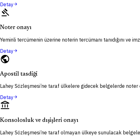
Detay
arrow_forward
gavel
Noter onayı
Yeminli tercümenin üzerine noterin tercümanı tanıdığını ve imza
Detay
arrow_forward
public
Apostil tasdiği
Lahey Sözleşmesi’ne taraf ülkelere gidecek belgelerde noter o
Detay
arrow_forward
account_balance
Konsolosluk ve dışişleri onayı
Lahey Sözleşmesi’ne taraf olmayan ülkeye sunulacak belgelerd