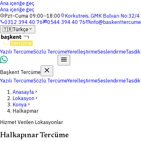
Ana içeriğe geç
Ana içeriğe geç
Pzt–Cuma 09:00–18:00
Korkutreis, GMK Bulvarı No:32/
schedule
location_on
0312 394 40 76
0544 394 40 76
info@baskenttercume
phone
chat
mail
🇹🇷
Türkçe
expand_more
Yazılı Tercüme
Sözlü Tercüme
Yerelleştirme
Seslendirme
Tasdik
Dosyalarınızı Yükleyin
Başkent Tercüme
Yazılı Tercüme
Sözlü Tercüme
Yerelleştirme
Seslendirme
Tasdik
Anasayfa
chevron_right
Lokasyon
chevron_right
Konya
chevron_right
Halkapınar
Hizmet Verilen Lokasyonlar
Halkapınar Tercüme