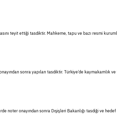
sını teyit ettiği tasdiktir. Mahkeme, tapu ve bazı resmi kuruml
nayından sonra yapılan tasdiktir. Türkiye’de kaymakamlık ve va
e noter onayından sonra Dışişleri Bakanlığı tasdiği ve hedef 