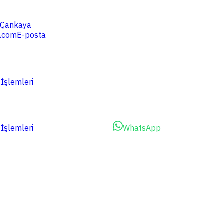
4 Çankaya
.com
E-posta
 İşlemleri
 İşlemleri
Dosyalarınızı Yükleyin
WhatsApp