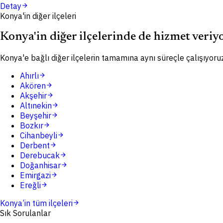
Detay
arrow_forward
Konya'in diğer ilçeleri
Konya'in diğer ilçelerinde de hizmet veriy
Konya'e bağlı diğer ilçelerin tamamına aynı süreçle çalışıyoruz
Ahırlı
arrow_forward
Akören
arrow_forward
Akşehir
arrow_forward
Altınekin
arrow_forward
Beyşehir
arrow_forward
Bozkır
arrow_forward
Cihanbeyli
arrow_forward
Derbent
arrow_forward
Derebucak
arrow_forward
Doğanhisar
arrow_forward
Emirgazi
arrow_forward
Ereğli
arrow_forward
Konya
’in tüm ilçeleri
arrow_forward
Sık Sorulanlar