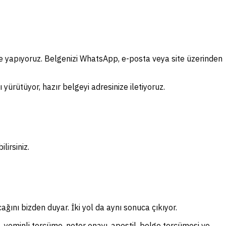
me yapıyoruz. Belgenizi WhatsApp, e-posta veya site üzerinden
yürütüyor, hazır belgeyi adresinize iletiyoruz.
lirsiniz.
ağını bizden duyar. İki yol da aynı sonuca çıkıyor.
, yeminli tercüme, noter onayı, apostil, belge tercümesi ve