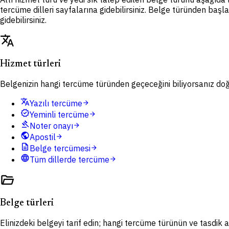
tercüme dilleri sayfalarına gidebilirsiniz. Belge türünden başl
gidebilirsiniz.
translate
Hizmet türleri
Belgenizin hangi tercüme türünden geçeceğini biliyorsanız doğru
translate
Yazılı tercüme
arrow_forward
verified
Yeminli tercüme
arrow_forward
gavel
Noter onayı
arrow_forward
public
Apostil
arrow_forward
description
Belge tercümesi
arrow_forward
language
Tüm dillerde tercüme
arrow_forward
folder_open
Belge türleri
Elinizdeki belgeyi tarif edin; hangi tercüme türünün ve tasdik ad