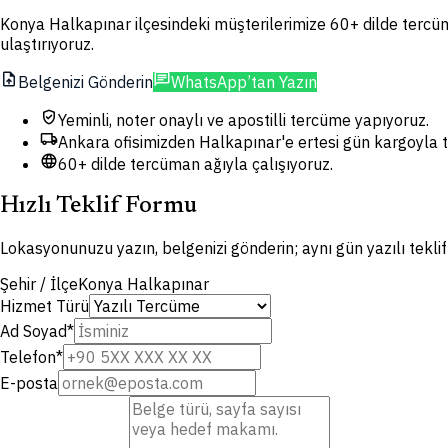
Konya Halkapınar ilçesindeki müşterilerimize 60+ dilde tercüme
ulaştırıyoruz.
upload_file
chat
Belgenizi Gönderin
WhatsApp’tan Yazın
verified_user
Yeminli, noter onaylı ve apostilli tercüme yapıyoruz.
local_shipping
Ankara ofisimizden Halkapınar'e ertesi gün kargoyla t
language
60+ dilde tercüman ağıyla çalışıyoruz.
Hızlı Teklif Formu
Lokasyonunuzu yazın, belgenizi gönderin; aynı gün yazılı tekli
Şehir / İlçe
Konya Halkapınar
Hizmet Türü
Ad Soyad
*
Telefon
*
E-posta