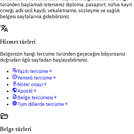
türünden başlamak isterseniz diploma, pasaport, nüfus kayıt
örneği, adli sicil kaydı, vekaletname, sözleşme ve sağlık
belgesi sayfalarına gidebilirsiniz.
translate
Hizmet türleri
Belgenizin hangi tercüme türünden geçeceğini biliyorsanız
doğrudan ilgili sayfadan başlayabilirsiniz.
translate
Yazılı tercüme
arrow_forward
verified
Yeminli tercüme
arrow_forward
gavel
Noter onayı
arrow_forward
public
Apostil
arrow_forward
description
Belge tercümesi
arrow_forward
language
Tüm dillerde tercüme
arrow_forward
folder_open
Belge türleri