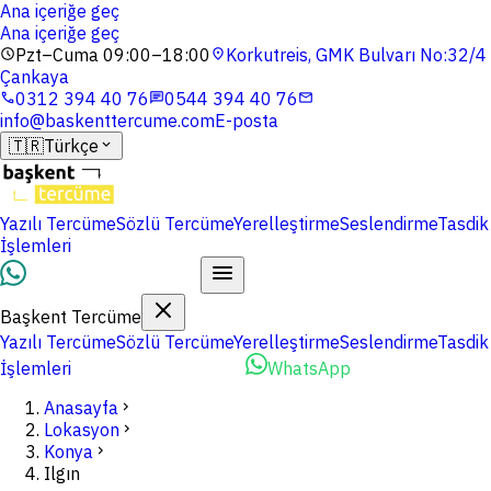
Ana içeriğe geç
Ana içeriğe geç
Pzt–Cuma 09:00–18:00
Korkutreis, GMK Bulvarı No:32/4
schedule
location_on
Çankaya
0312 394 40 76
0544 394 40 76
phone
chat
mail
info@baskenttercume.com
E-posta
🇹🇷
Türkçe
expand_more
Yazılı Tercüme
Sözlü Tercüme
Yerelleştirme
Seslendirme
Tasdik
İşlemleri
Dosyalarınızı Yükleyin
Başkent Tercüme
Yazılı Tercüme
Sözlü Tercüme
Yerelleştirme
Seslendirme
Tasdik
İşlemleri
Dosyalarınızı Yükleyin
WhatsApp
Anasayfa
chevron_right
Lokasyon
chevron_right
Konya
chevron_right
Ilgın