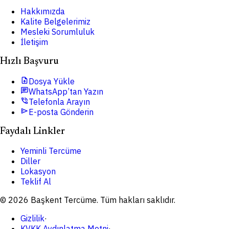
Hakkımızda
Kalite Belgelerimiz
Mesleki Sorumluluk
İletişim
Hızlı Başvuru
upload_file
Dosya Yükle
chat
WhatsApp’tan Yazın
phone_in_talk
Telefonla Arayın
send
E-posta Gönderin
Faydalı Linkler
Yeminli Tercüme
Diller
Lokasyon
Teklif Al
© 2026 Başkent Tercüme. Tüm hakları saklıdır.
Gizlilik
·
KVKK Aydınlatma Metni
·