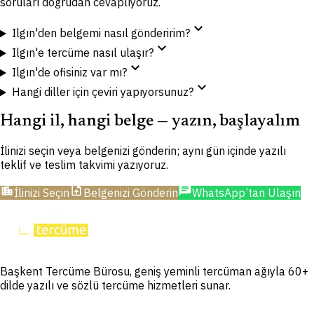
soruları doğrudan cevaplıyoruz.
expand_more
Ilgın'den belgemi nasıl gönderirim?
expand_more
Ilgın'e tercüme nasıl ulaşır?
expand_more
Ilgın'de ofisiniz var mı?
expand_more
Hangi diller için çeviri yapıyorsunuz?
Hangi il, hangi belge — yazın, başlayalım
İlinizi seçin veya belgenizi gönderin; aynı gün içinde yazılı
teklif ve teslim takvimi yazıyoruz.
location_city
upload_file
chat
İlinizi Seçin
Belgenizi Gönderin
WhatsApp’tan Ulaşın
Başkent Tercüme Bürosu, geniş yeminli tercüman ağıyla 60+
dilde yazılı ve sözlü tercüme hizmetleri sunar.