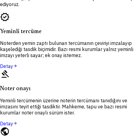
ediyoruz.
verified
Yeminli tercüme
Noterden yemin zaptı bulunan tercümanın çeviriyi imzalayıp
kaşelediği tasdik biçimidir. Bazı resmi kurumlar yalnız yeminli
imzayı yeterli sayar; ek onay istemez.
Detay
arrow_forward
gavel
Noter onayı
Yeminli tercümenin üzerine noterin tercümanı tanıdığını ve
imzasını teyit ettiği tasdiktir. Mahkeme, tapu ve bazı resmi
kurumlar noter onaylı sürüm ister.
Detay
arrow_forward
public