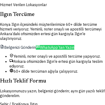
Hizmet Verilen Lokasyonlar
Ilgın Tercüme
Konya Ilgın ilçesindeki müşterilerimize 60+ dilde tercüme
hizmeti veriyoruz. Yeminli, noter onaylı ve apostilli tercümeyi
Ankara’daki ofisimizden ertesi gün kargoyla Ilgın'e
ulaştırıyoruz.
upload_file
chat
Belgenizi Gönderin
WhatsApp’tan Yazın
verified_user
Yeminli, noter onaylı ve apostilli tercüme yapıyoruz.
local_shipping
Ankara ofisimizden Ilgın'e ertesi gün kargoyla teslim
ediyoruz.
language
60+ dilde tercüman ağıyla çalışıyoruz.
Hızlı Teklif Formu
Lokasyonunuzu yazın, belgenizi gönderin; aynı gün yazılı teklif
gönderelim.
Şehir / İlçe
Konya Ilgın