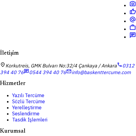
photo_camera
thumb_up
alternate_email
work
chat
İletişim
location_on
call
Korkutreis, GMK Bulvarı No:32/4 Çankaya / Ankara
0312
chat
mail
394 40 76
0544 394 40 76
info@baskenttercume.com
Hizmetler
Yazılı Tercüme
Sözlü Tercüme
Yerelleştirme
Seslendirme
Tasdik İşlemleri
Kurumsal