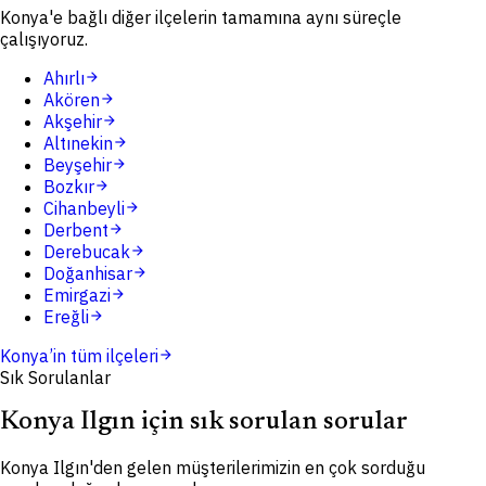
Konya'e bağlı diğer ilçelerin tamamına aynı süreçle
çalışıyoruz.
Ahırlı
arrow_forward
Akören
arrow_forward
Akşehir
arrow_forward
Altınekin
arrow_forward
Beyşehir
arrow_forward
Bozkır
arrow_forward
Cihanbeyli
arrow_forward
Derbent
arrow_forward
Derebucak
arrow_forward
Doğanhisar
arrow_forward
Emirgazi
arrow_forward
Ereğli
arrow_forward
Konya
’in tüm ilçeleri
arrow_forward
Sık Sorulanlar
Konya Ilgın için sık sorulan sorular
Konya Ilgın'den gelen müşterilerimizin en çok sorduğu