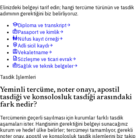
Elinizdeki belgeyi tarif edin; hangi tercüme türünün ve tasdik
adımının gerektiğini biz belirliyoruz.
school
Diploma ve transkript
arrow_forward
badge
Pasaport ve kimlik
arrow_forward
family_restroom
Nüfus kayıt örneği
arrow_forward
policy
Adli sicil kaydı
arrow_forward
assignment_ind
Vekaletname
arrow_forward
description
Sözleşme ve ticari evrak
arrow_forward
medical_information
Sağlık ve teknik belgeler
arrow_forward
Tasdik İşlemleri
Yeminli tercüme, noter onayı, apostil
tasdiği ve konsolosluk tasdiği arasındaki
fark nedir?
Tercümenin geçerli sayılması için kurumlar farklı tasdik
aşamaları ister. Hangisinin gerektiğini belgeyi sunacağınız
kurum ve hedef ülke belirler; tercümeyi tamamlıyor, gerekli
noter onay, apostil ve konsolosluk tasdik işlemlerini biz takip