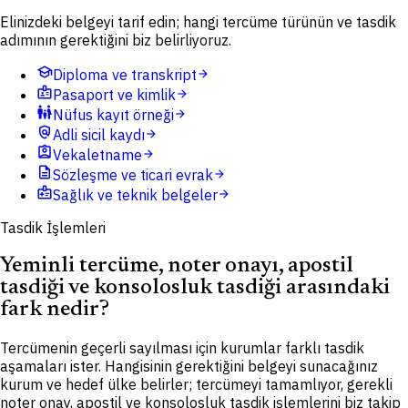
Elinizdeki belgeyi tarif edin; hangi tercüme türünün ve tasdik
adımının gerektiğini biz belirliyoruz.
school
Diploma ve transkript
arrow_forward
badge
Pasaport ve kimlik
arrow_forward
family_restroom
Nüfus kayıt örneği
arrow_forward
policy
Adli sicil kaydı
arrow_forward
assignment_ind
Vekaletname
arrow_forward
description
Sözleşme ve ticari evrak
arrow_forward
medical_information
Sağlık ve teknik belgeler
arrow_forward
Tasdik İşlemleri
Yeminli tercüme, noter onayı, apostil
tasdiği ve konsolosluk tasdiği arasındaki
fark nedir?
Tercümenin geçerli sayılması için kurumlar farklı tasdik
aşamaları ister. Hangisinin gerektiğini belgeyi sunacağınız
kurum ve hedef ülke belirler; tercümeyi tamamlıyor, gerekli
noter onay, apostil ve konsolosluk tasdik işlemlerini biz takip