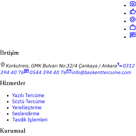
photo_camera
thumb_up
alternate_email
work
chat
İletişim
location_on
call
Korkutreis, GMK Bulvarı No:32/4 Çankaya / Ankara
0312
chat
mail
394 40 76
0544 394 40 76
info@baskenttercume.com
Hizmetler
Yazılı Tercüme
Sözlü Tercüme
Yerelleştirme
Seslendirme
Tasdik İşlemleri
Kurumsal