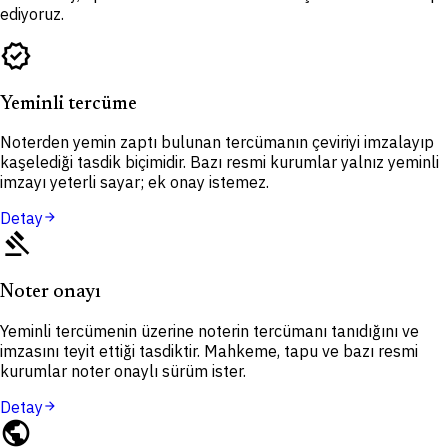
ediyoruz.
verified
Yeminli tercüme
Noterden yemin zaptı bulunan tercümanın çeviriyi imzalayıp
kaşelediği tasdik biçimidir. Bazı resmi kurumlar yalnız yeminli
imzayı yeterli sayar; ek onay istemez.
Detay
arrow_forward
gavel
Noter onayı
Yeminli tercümenin üzerine noterin tercümanı tanıdığını ve
imzasını teyit ettiği tasdiktir. Mahkeme, tapu ve bazı resmi
kurumlar noter onaylı sürüm ister.
Detay
arrow_forward
public