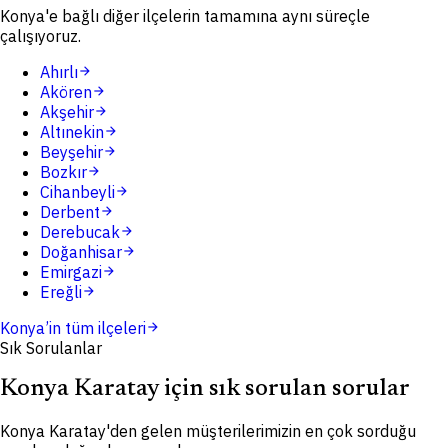
Konya'e bağlı diğer ilçelerin tamamına aynı süreçle
çalışıyoruz.
Ahırlı
arrow_forward
Akören
arrow_forward
Akşehir
arrow_forward
Altınekin
arrow_forward
Beyşehir
arrow_forward
Bozkır
arrow_forward
Cihanbeyli
arrow_forward
Derbent
arrow_forward
Derebucak
arrow_forward
Doğanhisar
arrow_forward
Emirgazi
arrow_forward
Ereğli
arrow_forward
Konya
’in tüm ilçeleri
arrow_forward
Sık Sorulanlar
Konya Karatay için sık sorulan sorular
Konya Karatay'den gelen müşterilerimizin en çok sorduğu