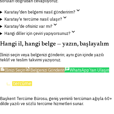
soruları doğrudan cevaplıyoruz.
expand_more
Karatay'den belgemi nasıl gönderirim?
expand_more
Karatay'e tercüme nasıl ulaşır?
expand_more
Karatay'de ofisiniz var mı?
expand_more
Hangi diller için çeviri yapıyorsunuz?
Hangi il, hangi belge — yazın, başlayalım
İlinizi seçin veya belgenizi gönderin; aynı gün içinde yazılı
teklif ve teslim takvimi yazıyoruz.
location_city
upload_file
chat
İlinizi Seçin
Belgenizi Gönderin
WhatsApp’tan Ulaşın
Başkent Tercüme Bürosu, geniş yeminli tercüman ağıyla 60+
dilde yazılı ve sözlü tercüme hizmetleri sunar.