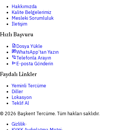
Hakkımızda
Kalite Belgelerimiz
Mesleki Sorumluluk
İletişim
Hızlı Başvuru
upload_file
Dosya Yükle
chat
WhatsApp’tan Yazın
phone_in_talk
Telefonla Arayın
send
E-posta Gönderin
Faydalı Linkler
Yeminli Tercüme
Diller
Lokasyon
Teklif Al
© 2026 Başkent Tercüme. Tüm hakları saklıdır.
Gizlilik
·
KVKK Aydınlatma Metni
·