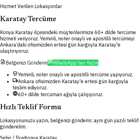
Hizmet Verilen Lokasyonlar
Karatay Tercüme
Konya Karatay ilçesindeki müşterilerimize 60+ dilde tercüme
hizmeti veriyoruz. Yeminli, noter onaylı ve apostilli tercümeyi
Ankara’daki ofisimizden ertesi gün kargoyla Karatay'e
ulaştırıyoruz.
upload_file
chat
Belgenizi Gönderin
WhatsApp’tan Yazın
verified_user
Yeminli, noter onaylı ve apostilli tercüme yapıyoruz.
local_shipping
Ankara ofisimizden Karatay'e ertesi gün kargoyla
teslim ediyoruz.
language
60+ dilde tercüman ağıyla çalışıyoruz.
Hızlı Teklif Formu
Lokasyonunuzu yazın, belgenizi gönderin; aynı gün yazılı teklif
gönderelim.
Şehir / İlçe
Konya Karatay