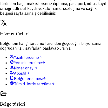
türünden başlamak isterseniz diploma, pasaport, nüfus kayıt
örneği, adli sicil kaydı, vekaletname, sözleşme ve sağlık
belgesi sayfalarına gidebilirsiniz.
translate
Hizmet türleri
Belgenizin hangi tercüme türünden geçeceğini biliyorsanız
doğrudan ilgili sayfadan başlayabilirsiniz.
translate
Yazılı tercüme
arrow_forward
verified
Yeminli tercüme
arrow_forward
gavel
Noter onayı
arrow_forward
public
Apostil
arrow_forward
description
Belge tercümesi
arrow_forward
language
Tüm dillerde tercüme
arrow_forward
folder_open
Belge türleri