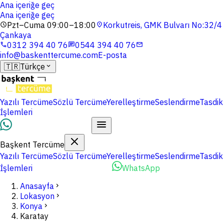
Ana içeriğe geç
Ana içeriğe geç
Pzt–Cuma 09:00–18:00
Korkutreis, GMK Bulvarı No:32/4
schedule
location_on
Çankaya
0312 394 40 76
0544 394 40 76
phone
chat
mail
info@baskenttercume.com
E-posta
🇹🇷
Türkçe
expand_more
Yazılı Tercüme
Sözlü Tercüme
Yerelleştirme
Seslendirme
Tasdik
İşlemleri
Dosyalarınızı Yükleyin
Başkent Tercüme
Yazılı Tercüme
Sözlü Tercüme
Yerelleştirme
Seslendirme
Tasdik
İşlemleri
Dosyalarınızı Yükleyin
WhatsApp
Anasayfa
chevron_right
Lokasyon
chevron_right
Konya
chevron_right
Karatay