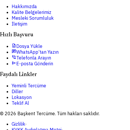
Hakkımızda
Kalite Belgelerimiz
Mesleki Sorumluluk
İletişim
Hızlı Başvuru
upload_file
Dosya Yükle
chat
WhatsApp’tan Yazın
phone_in_talk
Telefonla Arayın
send
E-posta Gönderin
Faydalı Linkler
Yeminli Tercüme
Diller
Lokasyon
Teklif Al
© 2026 Başkent Tercüme. Tüm hakları saklıdır.
Gizlilik
·
KVKK Aydınlatma Metni
·