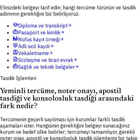
Elinizdeki belgeyi tarif edin; hangi tercüme türünün ve tasdik
adımının gerektiğini biz belirliyoruz.
school
Diploma ve transkript
arrow_forward
badge
Pasaport ve kimlik
arrow_forward
family_restroom
Nüfus kayıt örneği
arrow_forward
policy
Adli sicil kaydı
arrow_forward
assignment_ind
Vekaletname
arrow_forward
description
Sözleşme ve ticari evrak
arrow_forward
medical_information
Sağlık ve teknik belgeler
arrow_forward
Tasdik İşlemleri
Yeminli tercüme, noter onayı, apostil
tasdiği ve konsolosluk tasdiği arasındaki
fark nedir?
Tercümenin geçerli sayılması için kurumlar farklı tasdik
aşamaları ister. Hangisinin gerektiğini belgeyi sunacağınız
kurum ve hedef ülke belirler; tercümeyi tamamlıyor, gerekli
noter onay, apostil ve konsolosluk tasdik işlemlerini biz takip