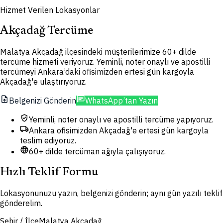
Hizmet Verilen Lokasyonlar
Akçadağ Tercüme
Malatya Akçadağ ilçesindeki müşterilerimize 60+ dilde
tercüme hizmeti veriyoruz. Yeminli, noter onaylı ve apostilli
tercümeyi Ankara’daki ofisimizden ertesi gün kargoyla
Akçadağ'e ulaştırıyoruz.
upload_file
chat
Belgenizi Gönderin
WhatsApp’tan Yazın
verified_user
Yeminli, noter onaylı ve apostilli tercüme yapıyoruz.
local_shipping
Ankara ofisimizden Akçadağ'e ertesi gün kargoyla
teslim ediyoruz.
language
60+ dilde tercüman ağıyla çalışıyoruz.
Hızlı Teklif Formu
Lokasyonunuzu yazın, belgenizi gönderin; aynı gün yazılı teklif
gönderelim.
Şehir / İlçe
Malatya Akçadağ