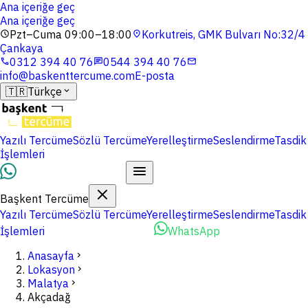
Ana içeriğe geç
Ana içeriğe geç
Pzt–Cuma 09:00–18:00
Korkutreis, GMK Bulvarı No:32/4
schedule
location_on
Çankaya
0312 394 40 76
0544 394 40 76
phone
chat
mail
info@baskenttercume.com
E-posta
🇹🇷
Türkçe
expand_more
Yazılı Tercüme
Sözlü Tercüme
Yerelleştirme
Seslendirme
Tasdik
İşlemleri
Dosyalarınızı Yükleyin
Başkent Tercüme
Yazılı Tercüme
Sözlü Tercüme
Yerelleştirme
Seslendirme
Tasdik
İşlemleri
Dosyalarınızı Yükleyin
WhatsApp
Anasayfa
chevron_right
Lokasyon
chevron_right
Malatya
chevron_right
Akçadağ