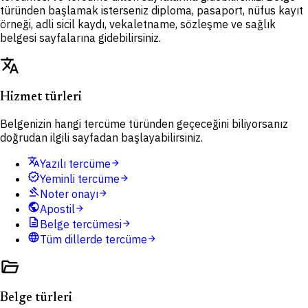
türünden başlamak isterseniz diploma, pasaport, nüfus kayıt
örneği, adli sicil kaydı, vekaletname, sözleşme ve sağlık
belgesi sayfalarına gidebilirsiniz.
translate
Hizmet türleri
Belgenizin hangi tercüme türünden geçeceğini biliyorsanız
doğrudan ilgili sayfadan başlayabilirsiniz.
translate
Yazılı tercüme
arrow_forward
verified
Yeminli tercüme
arrow_forward
gavel
Noter onayı
arrow_forward
public
Apostil
arrow_forward
description
Belge tercümesi
arrow_forward
language
Tüm dillerde tercüme
arrow_forward
folder_open
Belge türleri