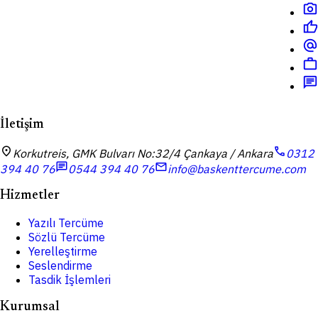
photo_camera
thumb_up
alternate_email
work
chat
İletişim
location_on
call
Korkutreis, GMK Bulvarı No:32/4 Çankaya / Ankara
0312
chat
mail
394 40 76
0544 394 40 76
info@baskenttercume.com
Hizmetler
Yazılı Tercüme
Sözlü Tercüme
Yerelleştirme
Seslendirme
Tasdik İşlemleri
Kurumsal