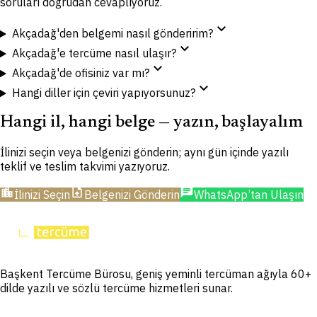
soruları doğrudan cevaplıyoruz.
expand_more
Akçadağ'den belgemi nasıl gönderirim?
expand_more
Akçadağ'e tercüme nasıl ulaşır?
expand_more
Akçadağ'de ofisiniz var mı?
expand_more
Hangi diller için çeviri yapıyorsunuz?
Hangi il, hangi belge — yazın, başlayalım
İlinizi seçin veya belgenizi gönderin; aynı gün içinde yazılı
teklif ve teslim takvimi yazıyoruz.
location_city
upload_file
chat
İlinizi Seçin
Belgenizi Gönderin
WhatsApp’tan Ulaşın
Başkent Tercüme Bürosu, geniş yeminli tercüman ağıyla 60+
dilde yazılı ve sözlü tercüme hizmetleri sunar.