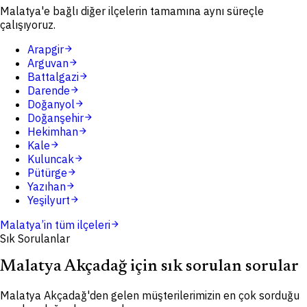
Malatya'e bağlı diğer ilçelerin tamamına aynı süreçle
çalışıyoruz.
Arapgir
arrow_forward
Arguvan
arrow_forward
Battalgazi
arrow_forward
Darende
arrow_forward
Doğanyol
arrow_forward
Doğanşehir
arrow_forward
Hekimhan
arrow_forward
Kale
arrow_forward
Kuluncak
arrow_forward
Pütürge
arrow_forward
Yazıhan
arrow_forward
Yeşilyurt
arrow_forward
Malatya
’in tüm ilçeleri
arrow_forward
Sık Sorulanlar
Malatya Akçadağ için sık sorulan sorular
Malatya Akçadağ'den gelen müşterilerimizin en çok sorduğu