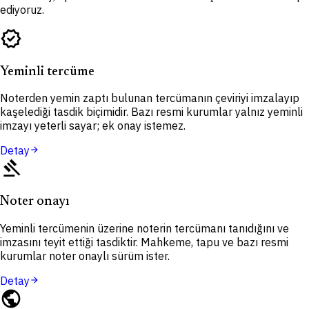
ediyoruz.
verified
Yeminli tercüme
Noterden yemin zaptı bulunan tercümanın çeviriyi imzalayıp
kaşelediği tasdik biçimidir. Bazı resmi kurumlar yalnız yeminli
imzayı yeterli sayar; ek onay istemez.
Detay
arrow_forward
gavel
Noter onayı
Yeminli tercümenin üzerine noterin tercümanı tanıdığını ve
imzasını teyit ettiği tasdiktir. Mahkeme, tapu ve bazı resmi
kurumlar noter onaylı sürüm ister.
Detay
arrow_forward
public