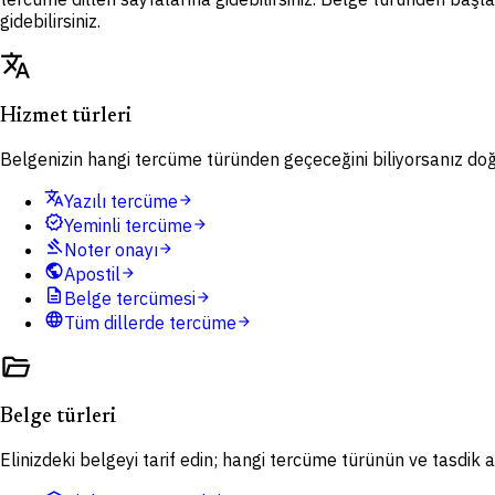
gidebilirsiniz.
translate
Hizmet türleri
Belgenizin hangi tercüme türünden geçeceğini biliyorsanız doğru
translate
Yazılı tercüme
arrow_forward
verified
Yeminli tercüme
arrow_forward
gavel
Noter onayı
arrow_forward
public
Apostil
arrow_forward
description
Belge tercümesi
arrow_forward
language
Tüm dillerde tercüme
arrow_forward
folder_open
Belge türleri
Elinizdeki belgeyi tarif edin; hangi tercüme türünün ve tasdik ad