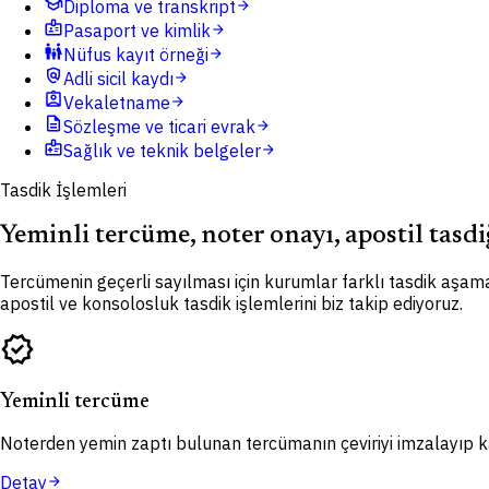
school
Diploma ve transkript
arrow_forward
badge
Pasaport ve kimlik
arrow_forward
family_restroom
Nüfus kayıt örneği
arrow_forward
policy
Adli sicil kaydı
arrow_forward
assignment_ind
Vekaletname
arrow_forward
description
Sözleşme ve ticari evrak
arrow_forward
medical_information
Sağlık ve teknik belgeler
arrow_forward
Tasdik İşlemleri
Yeminli tercüme, noter onayı, apostil tasdi
Tercümenin geçerli sayılması için kurumlar farklı tasdik aşama
apostil ve konsolosluk tasdik işlemlerini biz takip ediyoruz.
verified
Yeminli tercüme
Noterden yemin zaptı bulunan tercümanın çeviriyi imzalayıp kaş
Detay
arrow_forward