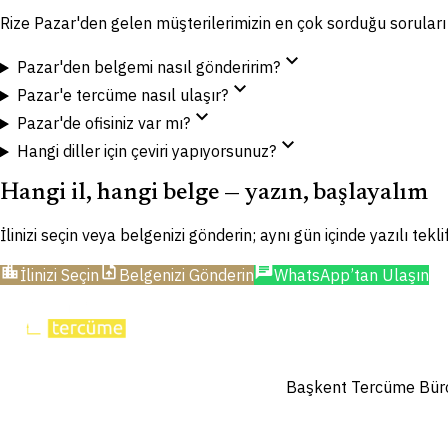
Rize Pazar'den gelen müşterilerimizin en çok sorduğu sorular
expand_more
Pazar'den belgemi nasıl gönderirim?
expand_more
Pazar'e tercüme nasıl ulaşır?
expand_more
Pazar'de ofisiniz var mı?
expand_more
Hangi diller için çeviri yapıyorsunuz?
Hangi il, hangi belge — yazın, başlayalım
İlinizi seçin veya belgenizi gönderin; aynı gün içinde yazılı tekl
location_city
upload_file
chat
İlinizi Seçin
Belgenizi Gönderin
WhatsApp’tan Ulaşın
Başkent Tercüme Bürosu