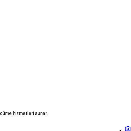
rcüme hizmetleri sunar.
photo_camera