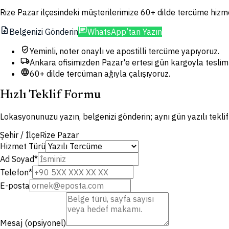
Rize Pazar ilçesindeki müşterilerimize 60+ dilde tercüme hizmet
upload_file
chat
Belgenizi Gönderin
WhatsApp’tan Yazın
verified_user
Yeminli, noter onaylı ve apostilli tercüme yapıyoruz.
local_shipping
Ankara ofisimizden Pazar'e ertesi gün kargoyla teslim
language
60+ dilde tercüman ağıyla çalışıyoruz.
Hızlı Teklif Formu
Lokasyonunuzu yazın, belgenizi gönderin; aynı gün yazılı tekli
Şehir / İlçe
Rize Pazar
Hizmet Türü
Ad Soyad
*
Telefon
*
E-posta
Mesaj (opsiyonel)