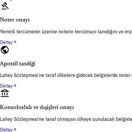
gavel
Noter onayı
Yeminli tercümenin üzerine noterin tercümanı tanıdığını ve imza
Detay
arrow_forward
public
Apostil tasdiği
Lahey Sözleşmesi’ne taraf ülkelere gidecek belgelerde noter o
Detay
arrow_forward
account_balance
Konsolosluk ve dışişleri onayı
Lahey Sözleşmesi’ne taraf olmayan ülkeye sunulacak belgelerd
Detay
arrow_forward