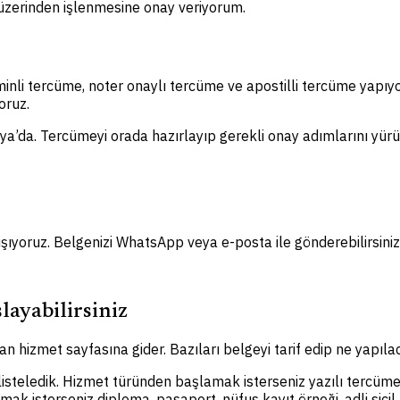
m üzerinden işlenmesine onay veriyorum.
minli tercüme, noter onaylı tercüme ve apostilli tercüme yapıy
oruz.
ya’da. Tercümeyi orada hazırlayıp gerekli onay adımlarını yürütü
ışıyoruz. Belgenizi WhatsApp veya e-posta ile gönderebilirsiniz
layabilirsiniz
n hizmet sayfasına gider. Bazıları belgeyi tarif edip ne yapılac
 listeledik. Hizmet türünden başlamak isterseniz yazılı tercüme
amak isterseniz diploma, pasaport, nüfus kayıt örneği, adli sic