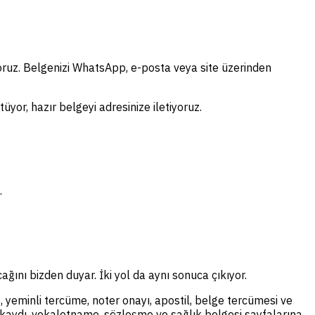
oruz. Belgenizi WhatsApp, e-posta veya site üzerinden
yor, hazır belgeyi adresinize iletiyoruz.
.
ağını bizden duyar. İki yol da aynı sonuca çıkıyor.
, yeminli tercüme, noter onayı, apostil, belge tercümesi ve
il kaydı, vekaletname, sözleşme ve sağlık belgesi sayfalarına