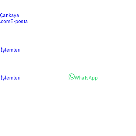
4 Çankaya
.com
E-posta
 İşlemleri
 İşlemleri
Dosyalarınızı Yükleyin
WhatsApp