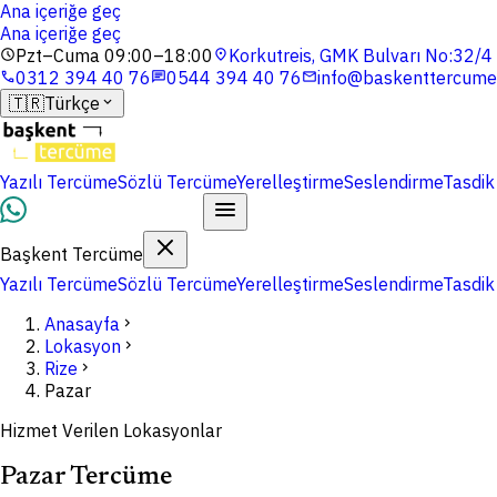
Ana içeriğe geç
Ana içeriğe geç
Pzt–Cuma 09:00–18:00
Korkutreis, GMK Bulvarı No:32/
schedule
location_on
0312 394 40 76
0544 394 40 76
info@baskenttercume
phone
chat
mail
🇹🇷
Türkçe
expand_more
Yazılı Tercüme
Sözlü Tercüme
Yerelleştirme
Seslendirme
Tasdik
Dosyalarınızı Yükleyin
Başkent Tercüme
Yazılı Tercüme
Sözlü Tercüme
Yerelleştirme
Seslendirme
Tasdik
Anasayfa
chevron_right
Lokasyon
chevron_right
Rize
chevron_right
Pazar
Hizmet Verilen Lokasyonlar
Pazar Tercüme