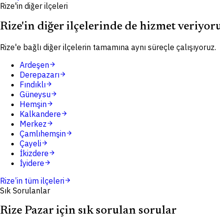
Rize'in diğer ilçeleri
Rize'in diğer ilçelerinde de hizmet veriyor
Rize'e bağlı diğer ilçelerin tamamına aynı süreçle çalışıyoruz.
Ardeşen
arrow_forward
Derepazarı
arrow_forward
Fındıklı
arrow_forward
Güneysu
arrow_forward
Hemşin
arrow_forward
Kalkandere
arrow_forward
Merkez
arrow_forward
Çamlıhemşin
arrow_forward
Çayeli
arrow_forward
İkizdere
arrow_forward
İyidere
arrow_forward
Rize
’in tüm ilçeleri
arrow_forward
Sık Sorulanlar
Rize Pazar için sık sorulan sorular