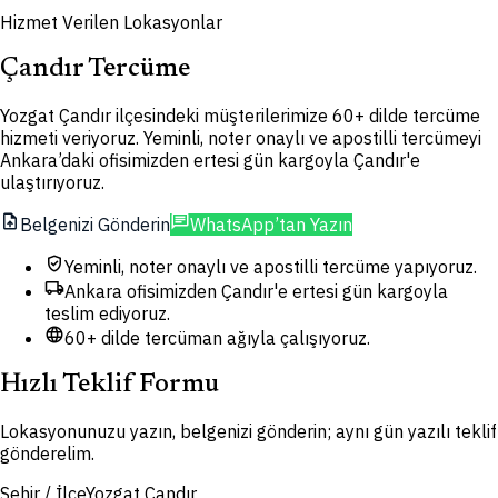
Hizmet Verilen Lokasyonlar
Çandır Tercüme
Yozgat Çandır ilçesindeki müşterilerimize 60+ dilde tercüme
hizmeti veriyoruz. Yeminli, noter onaylı ve apostilli tercümeyi
Ankara’daki ofisimizden ertesi gün kargoyla Çandır'e
ulaştırıyoruz.
upload_file
chat
Belgenizi Gönderin
WhatsApp’tan Yazın
verified_user
Yeminli, noter onaylı ve apostilli tercüme yapıyoruz.
local_shipping
Ankara ofisimizden Çandır'e ertesi gün kargoyla
teslim ediyoruz.
language
60+ dilde tercüman ağıyla çalışıyoruz.
Hızlı Teklif Formu
Lokasyonunuzu yazın, belgenizi gönderin; aynı gün yazılı teklif
gönderelim.
Şehir / İlçe
Yozgat Çandır