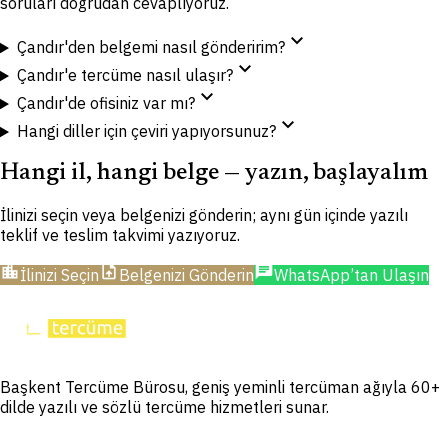
soruları doğrudan cevaplıyoruz.
expand_more
Çandır'den belgemi nasıl gönderirim?
expand_more
Çandır'e tercüme nasıl ulaşır?
expand_more
Çandır'de ofisiniz var mı?
expand_more
Hangi diller için çeviri yapıyorsunuz?
Hangi il, hangi belge — yazın, başlayalım
İlinizi seçin veya belgenizi gönderin; aynı gün içinde yazılı
teklif ve teslim takvimi yazıyoruz.
location_city
upload_file
chat
İlinizi Seçin
Belgenizi Gönderin
WhatsApp’tan Ulaşın
Başkent Tercüme Bürosu, geniş yeminli tercüman ağıyla 60+
dilde yazılı ve sözlü tercüme hizmetleri sunar.