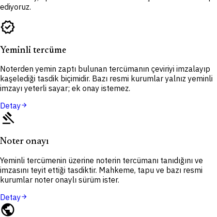
ediyoruz.
verified
Yeminli tercüme
Noterden yemin zaptı bulunan tercümanın çeviriyi imzalayıp
kaşelediği tasdik biçimidir. Bazı resmi kurumlar yalnız yeminli
imzayı yeterli sayar; ek onay istemez.
Detay
arrow_forward
gavel
Noter onayı
Yeminli tercümenin üzerine noterin tercümanı tanıdığını ve
imzasını teyit ettiği tasdiktir. Mahkeme, tapu ve bazı resmi
kurumlar noter onaylı sürüm ister.
Detay
arrow_forward
public