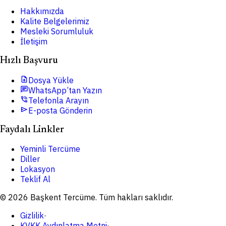
Hakkımızda
Kalite Belgelerimiz
Mesleki Sorumluluk
İletişim
Hızlı Başvuru
upload_file
Dosya Yükle
chat
WhatsApp’tan Yazın
phone_in_talk
Telefonla Arayın
send
E-posta Gönderin
Faydalı Linkler
Yeminli Tercüme
Diller
Lokasyon
Teklif Al
© 2026 Başkent Tercüme. Tüm hakları saklıdır.
Gizlilik
·
KVKK Aydınlatma Metni
·