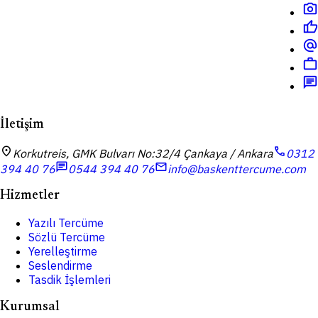
photo_camera
thumb_up
alternate_email
work
chat
İletişim
location_on
call
Korkutreis, GMK Bulvarı No:32/4 Çankaya / Ankara
0312
chat
mail
394 40 76
0544 394 40 76
info@baskenttercume.com
Hizmetler
Yazılı Tercüme
Sözlü Tercüme
Yerelleştirme
Seslendirme
Tasdik İşlemleri
Kurumsal