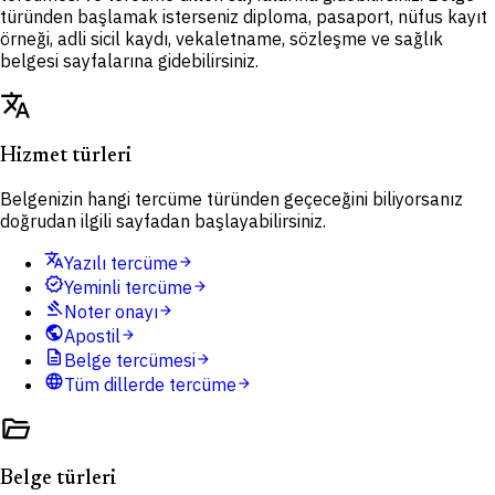
türünden başlamak isterseniz diploma, pasaport, nüfus kayıt
örneği, adli sicil kaydı, vekaletname, sözleşme ve sağlık
belgesi sayfalarına gidebilirsiniz.
translate
Hizmet türleri
Belgenizin hangi tercüme türünden geçeceğini biliyorsanız
doğrudan ilgili sayfadan başlayabilirsiniz.
translate
Yazılı tercüme
arrow_forward
verified
Yeminli tercüme
arrow_forward
gavel
Noter onayı
arrow_forward
public
Apostil
arrow_forward
description
Belge tercümesi
arrow_forward
language
Tüm dillerde tercüme
arrow_forward
folder_open
Belge türleri