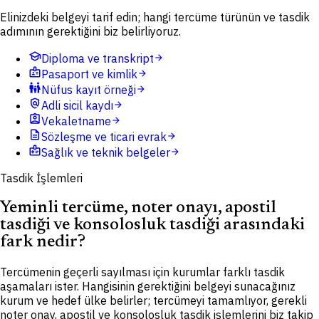
Elinizdeki belgeyi tarif edin; hangi tercüme türünün ve tasdik
adımının gerektiğini biz belirliyoruz.
school
Diploma ve transkript
arrow_forward
badge
Pasaport ve kimlik
arrow_forward
family_restroom
Nüfus kayıt örneği
arrow_forward
policy
Adli sicil kaydı
arrow_forward
assignment_ind
Vekaletname
arrow_forward
description
Sözleşme ve ticari evrak
arrow_forward
medical_information
Sağlık ve teknik belgeler
arrow_forward
Tasdik İşlemleri
Yeminli tercüme, noter onayı, apostil
tasdiği ve konsolosluk tasdiği arasındaki
fark nedir?
Tercümenin geçerli sayılması için kurumlar farklı tasdik
aşamaları ister. Hangisinin gerektiğini belgeyi sunacağınız
kurum ve hedef ülke belirler; tercümeyi tamamlıyor, gerekli
noter onay, apostil ve konsolosluk tasdik işlemlerini biz takip