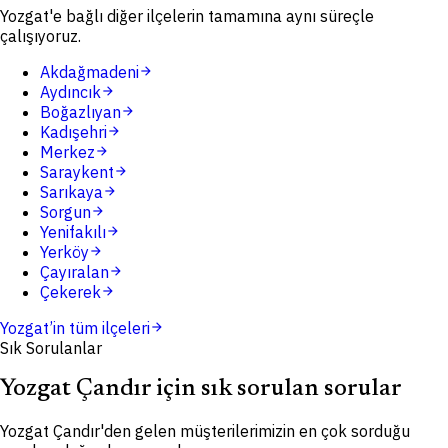
Yozgat'e bağlı diğer ilçelerin tamamına aynı süreçle
çalışıyoruz.
Akdağmadeni
arrow_forward
Aydıncık
arrow_forward
Boğazlıyan
arrow_forward
Kadışehri
arrow_forward
Merkez
arrow_forward
Saraykent
arrow_forward
Sarıkaya
arrow_forward
Sorgun
arrow_forward
Yenifakılı
arrow_forward
Yerköy
arrow_forward
Çayıralan
arrow_forward
Çekerek
arrow_forward
Yozgat
’in tüm ilçeleri
arrow_forward
Sık Sorulanlar
Yozgat Çandır için sık sorulan sorular
Yozgat Çandır'den gelen müşterilerimizin en çok sorduğu