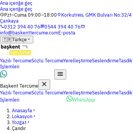
Ana içeriğe geç
Ana içeriğe geç
Pzt–Cuma 09:00–18:00
Korkutreis, GMK Bulvarı No:32/4
schedule
location_on
Çankaya
0312 394 40 76
0544 394 40 76
phone
chat
mail
info@baskenttercume.com
E-posta
🇹🇷
Türkçe
expand_more
Yazılı Tercüme
Sözlü Tercüme
Yerelleştirme
Seslendirme
Tasdik
İşlemleri
Dosyalarınızı Yükleyin
Başkent Tercüme
Yazılı Tercüme
Sözlü Tercüme
Yerelleştirme
Seslendirme
Tasdik
İşlemleri
Dosyalarınızı Yükleyin
WhatsApp
Anasayfa
chevron_right
Lokasyon
chevron_right
Yozgat
chevron_right
Çandır