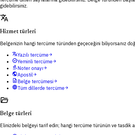
gidebilirsiniz.
translate
Hizmet türleri
Belgenizin hangi tercüme türünden geçeceğini biliyorsanız doğru
translate
Yazılı tercüme
arrow_forward
verified
Yeminli tercüme
arrow_forward
gavel
Noter onayı
arrow_forward
public
Apostil
arrow_forward
description
Belge tercümesi
arrow_forward
language
Tüm dillerde tercüme
arrow_forward
folder_open
Belge türleri
Elinizdeki belgeyi tarif edin; hangi tercüme türünün ve tasdik ad