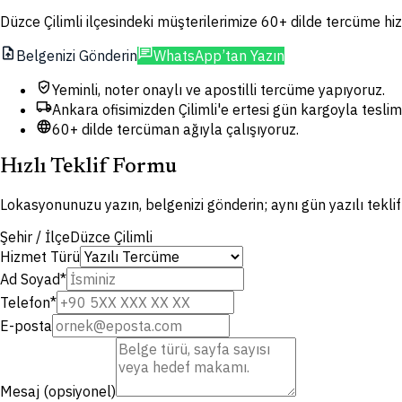
Düzce Çilimli ilçesindeki müşterilerimize 60+ dilde tercüme hizm
upload_file
chat
Belgenizi Gönderin
WhatsApp’tan Yazın
verified_user
Yeminli, noter onaylı ve apostilli tercüme yapıyoruz.
local_shipping
Ankara ofisimizden Çilimli'e ertesi gün kargoyla teslim
language
60+ dilde tercüman ağıyla çalışıyoruz.
Hızlı Teklif Formu
Lokasyonunuzu yazın, belgenizi gönderin; aynı gün yazılı tekli
Şehir / İlçe
Düzce Çilimli
Hizmet Türü
Ad Soyad
*
Telefon
*
E-posta
Mesaj (opsiyonel)