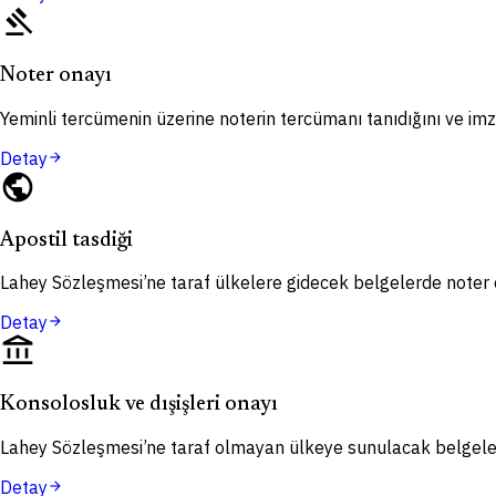
gavel
Noter onayı
Yeminli tercümenin üzerine noterin tercümanı tanıdığını ve imza
Detay
arrow_forward
public
Apostil tasdiği
Lahey Sözleşmesi’ne taraf ülkelere gidecek belgelerde noter o
Detay
arrow_forward
account_balance
Konsolosluk ve dışişleri onayı
Lahey Sözleşmesi’ne taraf olmayan ülkeye sunulacak belgelerd
Detay
arrow_forward