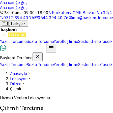
Ana içeriğe geç
Ana içeriğe geç
Pzt–Cuma 09:00–18:00
Korkutreis, GMK Bulvarı No:32/
schedule
location_on
0312 394 40 76
0544 394 40 76
info@baskenttercume
phone
chat
mail
🇹🇷
Türkçe
expand_more
Yazılı Tercüme
Sözlü Tercüme
Yerelleştirme
Seslendirme
Tasdik
Dosyalarınızı Yükleyin
Başkent Tercüme
Yazılı Tercüme
Sözlü Tercüme
Yerelleştirme
Seslendirme
Tasdik
Anasayfa
chevron_right
Lokasyon
chevron_right
Düzce
chevron_right
Çilimli
Hizmet Verilen Lokasyonlar
Çilimli Tercüme