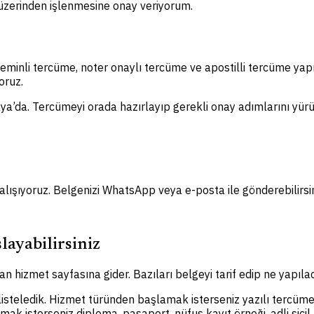
m üzerinden işlenmesine onay veriyorum.
 yeminli tercüme, noter onaylı tercüme ve apostilli tercüme ya
oruz.
kaya’da. Tercümeyi orada hazırlayıp gerekli onay adımlarını yürüt
çalışıyoruz. Belgenizi WhatsApp veya e-posta ile gönderebilirsin
layabilirsiniz
n hizmet sayfasına gider. Bazıları belgeyi tarif edip ne yapılac
 listeledik. Hizmet türünden başlamak isterseniz yazılı tercüme
amak isterseniz diploma, pasaport, nüfus kayıt örneği, adli sic