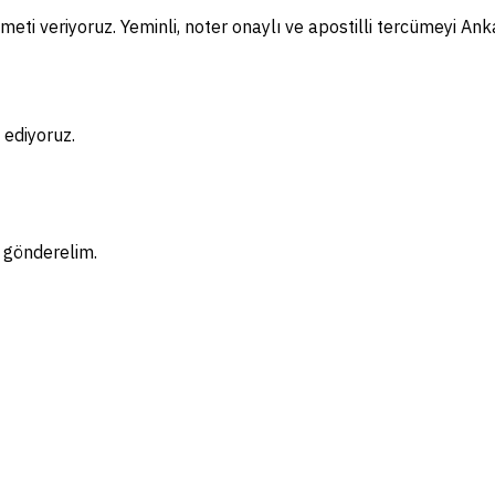
eti veriyoruz. Yeminli, noter onaylı ve apostilli tercümeyi Anka
 ediyoruz.
f gönderelim.