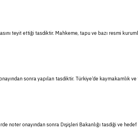
sını teyit ettiği tasdiktir. Mahkeme, tapu ve bazı resmi kuruml
nayından sonra yapılan tasdiktir. Türkiye’de kaymakamlık ve va
e noter onayından sonra Dışişleri Bakanlığı tasdiği ve hedef 