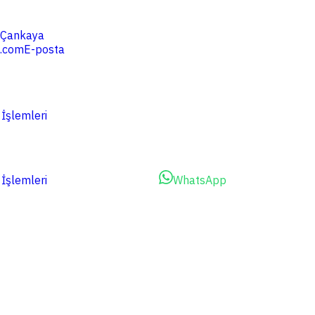
4 Çankaya
.com
E-posta
 İşlemleri
 İşlemleri
Dosyalarınızı Yükleyin
WhatsApp