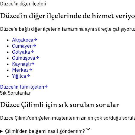
Düzce'in diğer ilçeleri
Düzce'in diğer ilçelerinde de hizmet veriy
Düzce'e bağlı diğer ilçelerin tamamına aynı süreçle çalışıyoruz
Akçakoca
arrow_forward
Cumayeri
arrow_forward
Gölyaka
arrow_forward
Gümüşova
arrow_forward
Kaynaşlı
arrow_forward
Merkez
arrow_forward
Yığılca
arrow_forward
Düzce
’in tüm ilçeleri
arrow_forward
Sık Sorulanlar
Düzce Çilimli için sık sorulan sorular
Düzce Çilimli'den gelen müşterilerimizin en çok sorduğu sorul
expand_more
Çilimli'den belgemi nasıl gönderirim?