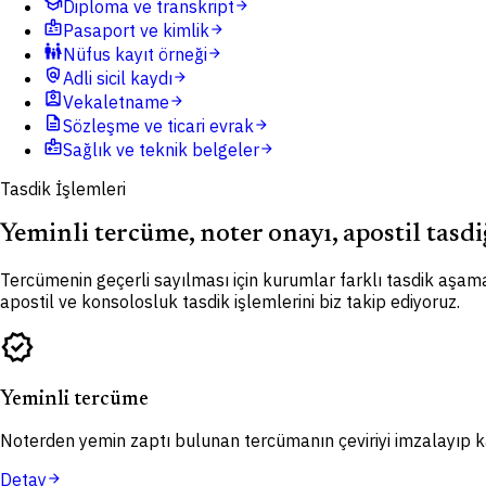
school
Diploma ve transkript
arrow_forward
badge
Pasaport ve kimlik
arrow_forward
family_restroom
Nüfus kayıt örneği
arrow_forward
policy
Adli sicil kaydı
arrow_forward
assignment_ind
Vekaletname
arrow_forward
description
Sözleşme ve ticari evrak
arrow_forward
medical_information
Sağlık ve teknik belgeler
arrow_forward
Tasdik İşlemleri
Yeminli tercüme, noter onayı, apostil tasdi
Tercümenin geçerli sayılması için kurumlar farklı tasdik aşama
apostil ve konsolosluk tasdik işlemlerini biz takip ediyoruz.
verified
Yeminli tercüme
Noterden yemin zaptı bulunan tercümanın çeviriyi imzalayıp kaş
Detay
arrow_forward