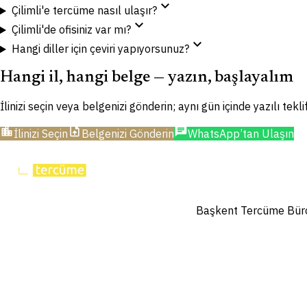
expand_more
Çilimli'e tercüme nasıl ulaşır?
expand_more
Çilimli'de ofisiniz var mı?
expand_more
Hangi diller için çeviri yapıyorsunuz?
Hangi il, hangi belge — yazın, başlayalım
İlinizi seçin veya belgenizi gönderin; aynı gün içinde yazılı tekl
location_city
upload_file
chat
İlinizi Seçin
Belgenizi Gönderin
WhatsApp’tan Ulaşın
Başkent Tercüme Bürosu