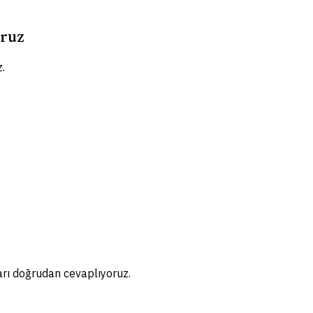
oruz
.
arı doğrudan cevaplıyoruz.