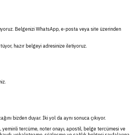
pıyoruz. Belgenizi WhatsApp, e-posta veya site üzerinden
üyor, hazır belgeyi adresinize iletiyoruz.
iz.
ağını bizden duyar. İki yol da aynı sonuca çıkıyor.
, yeminli tercüme, noter onayı, apostil, belge tercümesi ve
il kaydı, vekaletname, sözleşme ve sağlık belgesi sayfalarına