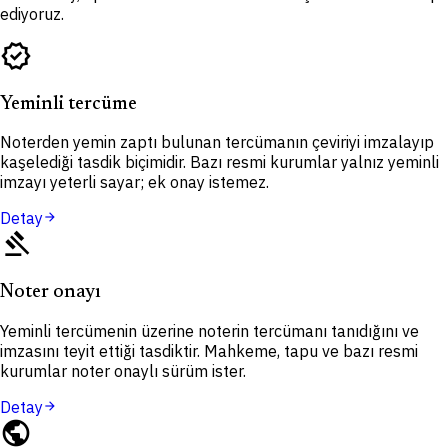
ediyoruz.
verified
Yeminli tercüme
Noterden yemin zaptı bulunan tercümanın çeviriyi imzalayıp
kaşelediği tasdik biçimidir. Bazı resmi kurumlar yalnız yeminli
imzayı yeterli sayar; ek onay istemez.
Detay
arrow_forward
gavel
Noter onayı
Yeminli tercümenin üzerine noterin tercümanı tanıdığını ve
imzasını teyit ettiği tasdiktir. Mahkeme, tapu ve bazı resmi
kurumlar noter onaylı sürüm ister.
Detay
arrow_forward
public