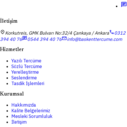
chat
İletişim
location_on
call
Korkutreis, GMK Bulvarı No:32/4 Çankaya / Ankara
0312
chat
mail
394 40 76
0544 394 40 76
info@baskenttercume.com
Hizmetler
Yazılı Tercüme
Sözlü Tercüme
Yerelleştirme
Seslendirme
Tasdik İşlemleri
Kurumsal
Hakkımızda
Kalite Belgelerimiz
Mesleki Sorumluluk
İletişim