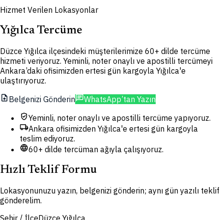
Hizmet Verilen Lokasyonlar
Yığılca Tercüme
Düzce Yığılca ilçesindeki müşterilerimize 60+ dilde tercüme
hizmeti veriyoruz. Yeminli, noter onaylı ve apostilli tercümeyi
Ankara’daki ofisimizden ertesi gün kargoyla Yığılca'e
ulaştırıyoruz.
upload_file
chat
Belgenizi Gönderin
WhatsApp’tan Yazın
verified_user
Yeminli, noter onaylı ve apostilli tercüme yapıyoruz.
local_shipping
Ankara ofisimizden Yığılca'e ertesi gün kargoyla
teslim ediyoruz.
language
60+ dilde tercüman ağıyla çalışıyoruz.
Hızlı Teklif Formu
Lokasyonunuzu yazın, belgenizi gönderin; aynı gün yazılı teklif
gönderelim.
Şehir / İlçe
Düzce Yığılca