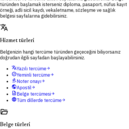
türünden başlamak isterseniz diploma, pasaport, nüfus kayıt
örneği, adli sicil kaydı, vekaletname, sözleşme ve sağlık
belgesi sayfalarına gidebilirsiniz.
translate
Hizmet türleri
Belgenizin hangi tercüme türünden geçeceğini biliyorsanız
doğrudan ilgili sayfadan başlayabilirsiniz.
translate
Yazılı tercüme
arrow_forward
verified
Yeminli tercüme
arrow_forward
gavel
Noter onayı
arrow_forward
public
Apostil
arrow_forward
description
Belge tercümesi
arrow_forward
language
Tüm dillerde tercüme
arrow_forward
folder_open
Belge türleri