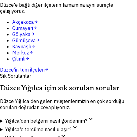
Düzce'e bağlı diğer ilçelerin tamamına aynı süreçle
çalışıyoruz.
Akçakoca
arrow_forward
Cumayeri
arrow_forward
Gölyaka
arrow_forward
Gümüşova
arrow_forward
Kaynaşlı
arrow_forward
Merkez
arrow_forward
Çilimli
arrow_forward
Düzce
’in tüm ilçeleri
arrow_forward
Sık Sorulanlar
Düzce Yığılca için sık sorulan sorular
Düzce Yığılca'den gelen müşterilerimizin en çok sorduğu
soruları doğrudan cevaplıyoruz.
expand_more
Yığılca'den belgemi nasıl gönderirim?
expand_more
Yığılca'e tercüme nasıl ulaşır?
expand_more