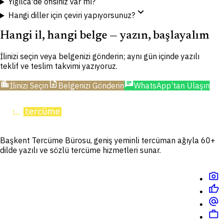
Yığılca'de ofisiniz var mı?
expand_more
Hangi diller için çeviri yapıyorsunuz?
Hangi il, hangi belge — yazın, başlayalım
İlinizi seçin veya belgenizi gönderin; aynı gün içinde yazılı
teklif ve teslim takvimi yazıyoruz.
location_city
upload_file
chat
İlinizi Seçin
Belgenizi Gönderin
WhatsApp’tan Ulaşın
Başkent Tercüme Bürosu, geniş yeminli tercüman ağıyla 60+
dilde yazılı ve sözlü tercüme hizmetleri sunar.
photo_camera
thumb_up
alternate_email
work