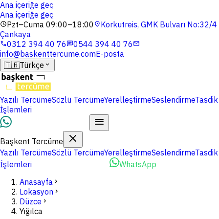
Ana içeriğe geç
Ana içeriğe geç
Pzt–Cuma 09:00–18:00
Korkutreis, GMK Bulvarı No:32/4
schedule
location_on
Çankaya
0312 394 40 76
0544 394 40 76
phone
chat
mail
info@baskenttercume.com
E-posta
🇹🇷
Türkçe
expand_more
Yazılı Tercüme
Sözlü Tercüme
Yerelleştirme
Seslendirme
Tasdik
İşlemleri
Dosyalarınızı Yükleyin
Başkent Tercüme
Yazılı Tercüme
Sözlü Tercüme
Yerelleştirme
Seslendirme
Tasdik
İşlemleri
Dosyalarınızı Yükleyin
WhatsApp
Anasayfa
chevron_right
Lokasyon
chevron_right
Düzce
chevron_right
Yığılca