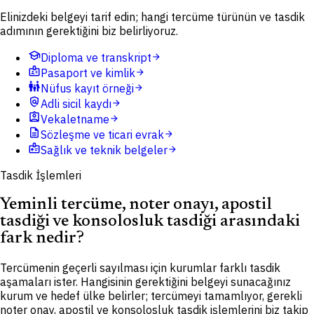
Elinizdeki belgeyi tarif edin; hangi tercüme türünün ve tasdik
adımının gerektiğini biz belirliyoruz.
school
Diploma ve transkript
arrow_forward
badge
Pasaport ve kimlik
arrow_forward
family_restroom
Nüfus kayıt örneği
arrow_forward
policy
Adli sicil kaydı
arrow_forward
assignment_ind
Vekaletname
arrow_forward
description
Sözleşme ve ticari evrak
arrow_forward
medical_information
Sağlık ve teknik belgeler
arrow_forward
Tasdik İşlemleri
Yeminli tercüme, noter onayı, apostil
tasdiği ve konsolosluk tasdiği arasındaki
fark nedir?
Tercümenin geçerli sayılması için kurumlar farklı tasdik
aşamaları ister. Hangisinin gerektiğini belgeyi sunacağınız
kurum ve hedef ülke belirler; tercümeyi tamamlıyor, gerekli
noter onay, apostil ve konsolosluk tasdik işlemlerini biz takip