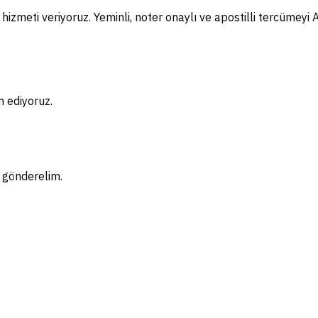
izmeti veriyoruz. Yeminli, noter onaylı ve apostilli tercümeyi 
m ediyoruz.
f gönderelim.