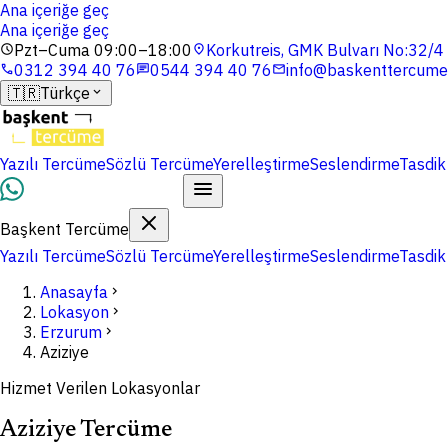
Ana içeriğe geç
Ana içeriğe geç
Pzt–Cuma 09:00–18:00
Korkutreis, GMK Bulvarı No:32/
schedule
location_on
0312 394 40 76
0544 394 40 76
info@baskenttercume
phone
chat
mail
🇹🇷
Türkçe
expand_more
Yazılı Tercüme
Sözlü Tercüme
Yerelleştirme
Seslendirme
Tasdik
Dosyalarınızı Yükleyin
Başkent Tercüme
Yazılı Tercüme
Sözlü Tercüme
Yerelleştirme
Seslendirme
Tasdik
Anasayfa
chevron_right
Lokasyon
chevron_right
Erzurum
chevron_right
Aziziye
Hizmet Verilen Lokasyonlar
Aziziye Tercüme