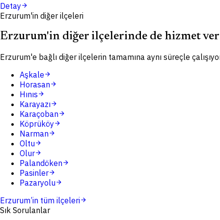
Detay
arrow_forward
Erzurum'in diğer ilçeleri
Erzurum'in diğer ilçelerinde de hizmet ve
Erzurum'e bağlı diğer ilçelerin tamamına aynı süreçle çalışıyo
Aşkale
arrow_forward
Horasan
arrow_forward
Hınıs
arrow_forward
Karayazı
arrow_forward
Karaçoban
arrow_forward
Köprüköy
arrow_forward
Narman
arrow_forward
Oltu
arrow_forward
Olur
arrow_forward
Palandöken
arrow_forward
Pasinler
arrow_forward
Pazaryolu
arrow_forward
Erzurum
’in tüm ilçeleri
arrow_forward
Sık Sorulanlar