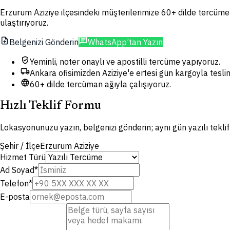
Erzurum Aziziye ilçesindeki müşterilerimize 60+ dilde tercüme h
ulaştırıyoruz.
upload_file
chat
Belgenizi Gönderin
WhatsApp’tan Yazın
verified_user
Yeminli, noter onaylı ve apostilli tercüme yapıyoruz.
local_shipping
Ankara ofisimizden Aziziye'e ertesi gün kargoyla tesli
language
60+ dilde tercüman ağıyla çalışıyoruz.
Hızlı Teklif Formu
Lokasyonunuzu yazın, belgenizi gönderin; aynı gün yazılı tekli
Şehir / İlçe
Erzurum Aziziye
Hizmet Türü
Ad Soyad
*
Telefon
*
E-posta