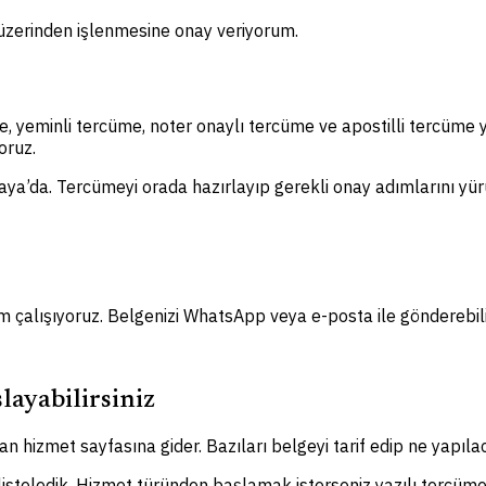
m üzerinden işlenmesine onay veriyorum.
e, yeminli tercüme, noter onaylı tercüme ve apostilli tercüme
oruz.
kaya’da. Tercümeyi orada hazırlayıp gerekli onay adımlarını yürü
m çalışıyoruz. Belgenizi WhatsApp veya e-posta ile gönderebilir
layabilirsiniz
n hizmet sayfasına gider. Bazıları belgeyi tarif edip ne yapılac
 listeledik. Hizmet türünden başlamak isterseniz yazılı tercüme