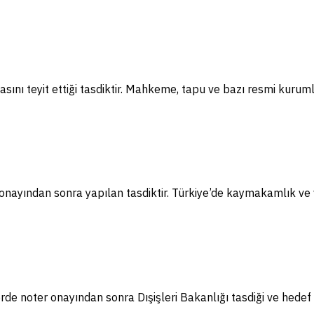
sını teyit ettiği tasdiktir. Mahkeme, tapu ve bazı resmi kuruml
nayından sonra yapılan tasdiktir. Türkiye’de kaymakamlık ve va
e noter onayından sonra Dışişleri Bakanlığı tasdiği ve hedef 