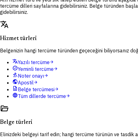
tercüme dilleri sayfalarına gidebilirsiniz. Belge türünden başl
gidebilirsiniz.
translate
Hizmet türleri
Belgenizin hangi tercüme türünden geçeceğini biliyorsanız doğru
translate
Yazılı tercüme
arrow_forward
verified
Yeminli tercüme
arrow_forward
gavel
Noter onayı
arrow_forward
public
Apostil
arrow_forward
description
Belge tercümesi
arrow_forward
language
Tüm dillerde tercüme
arrow_forward
folder_open
Belge türleri
Elinizdeki belgeyi tarif edin; hangi tercüme türünün ve tasdik ad