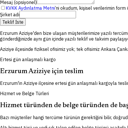
Mesaj (opsiyonel)
KVKK Aydınlatma Metni
’ni okudum, kişisel verilerimin for
Şirket adı
Teklif İste
Erzurum Aziziye'den bize ulaşan müşterilerimize yazılı tercüm
gönderdiğinizde aynı gün içinde yazılı teklif ve takvim paylaşıy
Aziziye ilçesinde fiziksel ofisimiz yok; tek ofisimiz Ankara Çan
Ertesi gün anlaşmalı kargo
Erzurum Aziziye için teslim
Erzurum'in Aziziye ilçesine ertesi gün anlaşmalı kargoyla tesli
Hizmet ve Belge Türleri
Hizmet türünden de belge türünden de baş
Bazı müşteriler hangi tercüme türünün gerektiğini bilir, doğruda
Altı hizmet türü ve yedi sık talep edilen belge türünü aşağıda