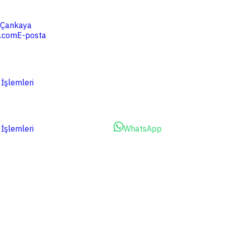
4 Çankaya
.com
E-posta
 İşlemleri
 İşlemleri
Dosyalarınızı Yükleyin
WhatsApp