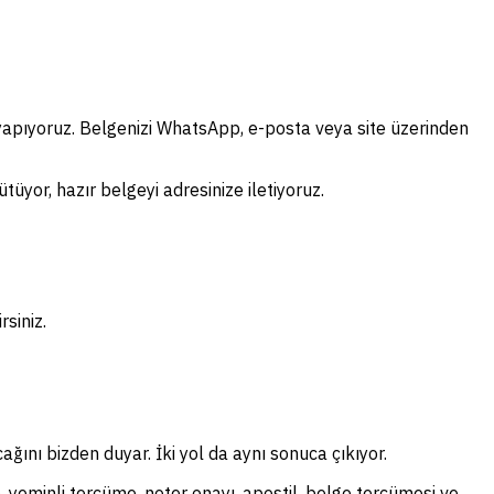
 yapıyoruz. Belgenizi WhatsApp, e-posta veya site üzerinden
tüyor, hazır belgeyi adresinize iletiyoruz.
siniz.
ağını bizden duyar. İki yol da aynı sonuca çıkıyor.
, yeminli tercüme, noter onayı, apostil, belge tercümesi ve