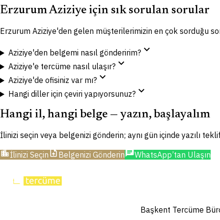
Erzurum Aziziye için sık sorulan sorular
Erzurum Aziziye'den gelen müşterilerimizin en çok sorduğu so
expand_more
Aziziye'den belgemi nasıl gönderirim?
expand_more
Aziziye'e tercüme nasıl ulaşır?
expand_more
Aziziye'de ofisiniz var mı?
expand_more
Hangi diller için çeviri yapıyorsunuz?
Hangi il, hangi belge — yazın, başlayalım
İlinizi seçin veya belgenizi gönderin; aynı gün içinde yazılı tekl
location_city
upload_file
chat
İlinizi Seçin
Belgenizi Gönderin
WhatsApp’tan Ulaşın
Başkent Tercüme Bürosu