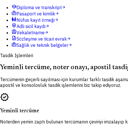
school
Diploma ve transkript
arrow_forward
badge
Pasaport ve kimlik
arrow_forward
family_restroom
Nüfus kayıt örneği
arrow_forward
policy
Adli sicil kaydı
arrow_forward
assignment_ind
Vekaletname
arrow_forward
description
Sözleşme ve ticari evrak
arrow_forward
medical_information
Sağlık ve teknik belgeler
arrow_forward
Tasdik İşlemleri
Yeminli tercüme, noter onayı, apostil tasdi
Tercümenin geçerli sayılması için kurumlar farklı tasdik aşama
apostil ve konsolosluk tasdik işlemlerini biz takip ediyoruz.
verified
Yeminli tercüme
Noterden yemin zaptı bulunan tercümanın çeviriyi imzalayıp kaş