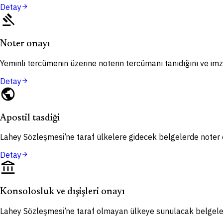
Detay
arrow_forward
gavel
Noter onayı
Yeminli tercümenin üzerine noterin tercümanı tanıdığını ve imza
Detay
arrow_forward
public
Apostil tasdiği
Lahey Sözleşmesi’ne taraf ülkelere gidecek belgelerde noter o
Detay
arrow_forward
account_balance
Konsolosluk ve dışişleri onayı
Lahey Sözleşmesi’ne taraf olmayan ülkeye sunulacak belgelerd