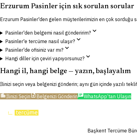
Erzurum Pasinler için sık sorulan sorular
Erzurum Pasinler'den gelen müşterilerimizin en çok sorduğu s
expand_more
Pasinler'den belgemi nasıl gönderirim?
expand_more
Pasinler'e tercüme nasıl ulaşır?
expand_more
Pasinler'de ofisiniz var mı?
expand_more
Hangi diller için çeviri yapıyorsunuz?
Hangi il, hangi belge — yazın, başlayalım
İlinizi seçin veya belgenizi gönderin; aynı gün içinde yazılı tekl
location_city
upload_file
chat
İlinizi Seçin
Belgenizi Gönderin
WhatsApp’tan Ulaşın
Başkent Tercüme Bürosu