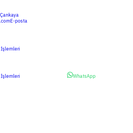
4 Çankaya
.com
E-posta
 İşlemleri
 İşlemleri
Dosyalarınızı Yükleyin
WhatsApp