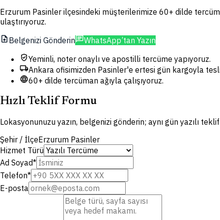
Erzurum Pasinler ilçesindeki müşterilerimize 60+ dilde tercüme
ulaştırıyoruz.
upload_file
chat
Belgenizi Gönderin
WhatsApp’tan Yazın
verified_user
Yeminli, noter onaylı ve apostilli tercüme yapıyoruz.
local_shipping
Ankara ofisimizden Pasinler'e ertesi gün kargoyla tesl
language
60+ dilde tercüman ağıyla çalışıyoruz.
Hızlı Teklif Formu
Lokasyonunuzu yazın, belgenizi gönderin; aynı gün yazılı tekli
Şehir / İlçe
Erzurum Pasinler
Hizmet Türü
Ad Soyad
*
Telefon
*
E-posta