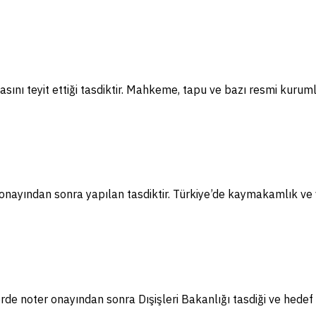
sını teyit ettiği tasdiktir. Mahkeme, tapu ve bazı resmi kuruml
nayından sonra yapılan tasdiktir. Türkiye’de kaymakamlık ve va
e noter onayından sonra Dışişleri Bakanlığı tasdiği ve hedef 