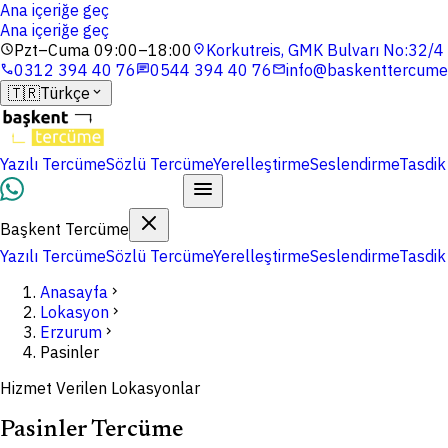
Ana içeriğe geç
Ana içeriğe geç
Pzt–Cuma 09:00–18:00
Korkutreis, GMK Bulvarı No:32/
schedule
location_on
0312 394 40 76
0544 394 40 76
info@baskenttercume
phone
chat
mail
🇹🇷
Türkçe
expand_more
Yazılı Tercüme
Sözlü Tercüme
Yerelleştirme
Seslendirme
Tasdik
Dosyalarınızı Yükleyin
Başkent Tercüme
Yazılı Tercüme
Sözlü Tercüme
Yerelleştirme
Seslendirme
Tasdik
Anasayfa
chevron_right
Lokasyon
chevron_right
Erzurum
chevron_right
Pasinler
Hizmet Verilen Lokasyonlar
Pasinler Tercüme