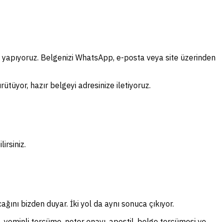
e yapıyoruz. Belgenizi WhatsApp, e-posta veya site üzerinden
ütüyor, hazır belgeyi adresinize iletiyoruz.
irsiniz.
ağını bizden duyar. İki yol da aynı sonuca çıkıyor.
, yeminli tercüme, noter onayı, apostil, belge tercümesi ve