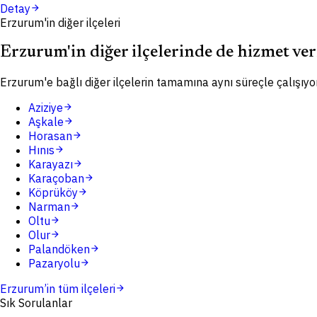
Detay
arrow_forward
Erzurum'in diğer ilçeleri
Erzurum'in diğer ilçelerinde de hizmet ve
Erzurum'e bağlı diğer ilçelerin tamamına aynı süreçle çalışıyo
Aziziye
arrow_forward
Aşkale
arrow_forward
Horasan
arrow_forward
Hınıs
arrow_forward
Karayazı
arrow_forward
Karaçoban
arrow_forward
Köprüköy
arrow_forward
Narman
arrow_forward
Oltu
arrow_forward
Olur
arrow_forward
Palandöken
arrow_forward
Pazaryolu
arrow_forward
Erzurum
’in tüm ilçeleri
arrow_forward
Sık Sorulanlar