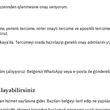
m üzerinden işlenmesine onay veriyorum.
me, yeminli tercüme, noter onaylı tercüme ve apostilli tercüm
oruz.
nkaya’da. Tercümeyi orada hazırlayıp gerekli onay adımlarını yür
lim çalışıyoruz. Belgenizi WhatsApp veya e-posta ile gönderebil
layabilirsiniz
n hizmet sayfasına gider. Bazıları belgeyi tarif edip ne yapılac
 listeledik. Hizmet türünden başlamak isterseniz yazılı tercüme