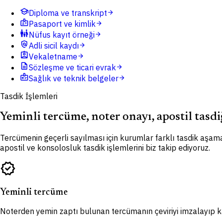
school
Diploma ve transkript
arrow_forward
badge
Pasaport ve kimlik
arrow_forward
family_restroom
Nüfus kayıt örneği
arrow_forward
policy
Adli sicil kaydı
arrow_forward
assignment_ind
Vekaletname
arrow_forward
description
Sözleşme ve ticari evrak
arrow_forward
medical_information
Sağlık ve teknik belgeler
arrow_forward
Tasdik İşlemleri
Yeminli tercüme, noter onayı, apostil tasdi
Tercümenin geçerli sayılması için kurumlar farklı tasdik aşama
apostil ve konsolosluk tasdik işlemlerini biz takip ediyoruz.
verified
Yeminli tercüme
Noterden yemin zaptı bulunan tercümanın çeviriyi imzalayıp kaş