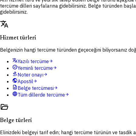
tercüme dilleri sayfalarına gidebilirsiniz. Belge türünden başl
gidebilirsiniz.
translate
Hizmet türleri
Belgenizin hangi tercüme türünden geçeceğini biliyorsanız doğru
translate
Yazılı tercüme
arrow_forward
verified
Yeminli tercüme
arrow_forward
gavel
Noter onayı
arrow_forward
public
Apostil
arrow_forward
description
Belge tercümesi
arrow_forward
language
Tüm dillerde tercüme
arrow_forward
folder_open
Belge türleri
Elinizdeki belgeyi tarif edin; hangi tercüme türünün ve tasdik ad