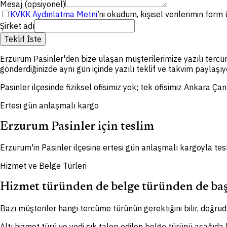
Mesaj (opsiyonel)
KVKK Aydınlatma Metni
’ni okudum, kişisel verilerimin for
Şirket adı
Teklif İste
Erzurum Pasinler'den bize ulaşan müşterilerimize yazılı tercü
gönderdiğinizde aynı gün içinde yazılı teklif ve takvim paylaşıy
Pasinler ilçesinde fiziksel ofisimiz yok; tek ofisimiz Ankara Ça
Ertesi gün anlaşmalı kargo
Erzurum Pasinler için teslim
Erzurum'in Pasinler ilçesine ertesi gün anlaşmalı kargoyla tes
Hizmet ve Belge Türleri
Hizmet türünden de belge türünden de baş
Bazı müşteriler hangi tercüme türünün gerektiğini bilir, doğruda
Altı hizmet türü ve yedi sık talep edilen belge türünü aşağıda