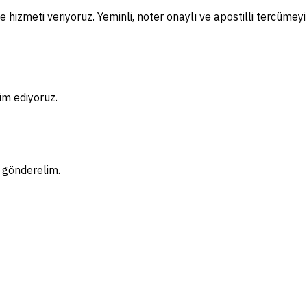
 hizmeti veriyoruz. Yeminli, noter onaylı ve apostilli tercümey
im ediyoruz.
f gönderelim.