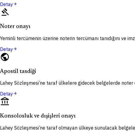
Detay
arrow_forward
gavel
Noter onayı
Yeminli tercümenin üzerine noterin tercümanı tanıdığını ve imza
Detay
arrow_forward
public
Apostil tasdiği
Lahey Sözleşmesi’ne taraf ülkelere gidecek belgelerde noter o
Detay
arrow_forward
account_balance
Konsolosluk ve dışişleri onayı
Lahey Sözleşmesi’ne taraf olmayan ülkeye sunulacak belgelerd