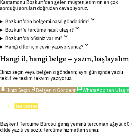
Kastamonu Bozkurt'den gelen müşterilerimizin en çok
sorduğu soruları doğrudan cevaplıyoruz.
expand_more
Bozkurt'den belgemi nasıl gönderirim?
expand_more
Bozkurt'e tercüme nasıl ulaşır?
expand_more
Bozkurt'de ofisiniz var mı?
expand_more
Hangi diller için çeviri yapıyorsunuz?
Hangi il, hangi belge — yazın, başlayalım
İlinizi seçin veya belgenizi gönderin; aynı gün içinde yazılı
teklif ve teslim takvimi yazıyoruz.
location_city
upload_file
chat
İlinizi Seçin
Belgenizi Gönderin
WhatsApp’tan Ulaşın
Başkent Tercüme Bürosu, geniş yeminli tercüman ağıyla 60+
dilde yazılı ve sözlü tercüme hizmetleri sunar.