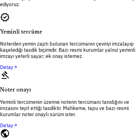
ediyoruz.
verified
Yeminli tercüme
Noterden yemin zaptı bulunan tercümanın çeviriyi imzalayıp
kaşelediği tasdik biçimidir. Bazı resmi kurumlar yalnız yeminli
imzayı yeterli sayar; ek onay istemez.
Detay
arrow_forward
gavel
Noter onayı
Yeminli tercümenin üzerine noterin tercümanı tanıdığını ve
imzasını teyit ettiği tasdiktir. Mahkeme, tapu ve bazı resmi
kurumlar noter onaylı sürüm ister.
Detay
arrow_forward
public