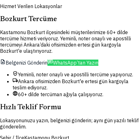
Hizmet Verilen Lokasyonlar
Bozkurt Tercüme
Kastamonu Bozkurt ilçesindeki müşterilerimize 60+ dilde
tercüme hizmeti veriyoruz. Yeminli, noter onaylı ve apostilli
tercümeyi Ankara’daki ofisimizden ertesi gün kargoyla
Bozkurt'e ulaştırıyoruz.
upload_file
chat
Belgenizi Gönderin
WhatsApp’tan Yazın
verified_user
Yeminli, noter onaylı ve apostilli tercüme yapıyoruz.
local_shipping
Ankara ofisimizden Bozkurt'e ertesi gün kargoyla
teslim ediyoruz.
language
60+ dilde tercüman ağıyla çalışıyoruz.
Hızlı Teklif Formu
Lokasyonunuzu yazın, belgenizi gönderin; aynı gün yazılı teklif
gönderelim.
Şehir / İlçe
Kastamonu Bozkurt