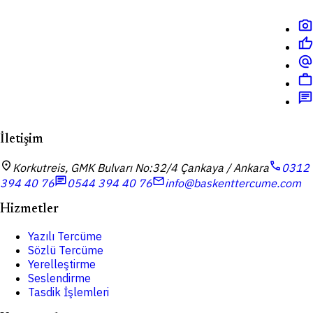
photo_camera
thumb_up
alternate_email
work
chat
İletişim
location_on
call
Korkutreis, GMK Bulvarı No:32/4 Çankaya / Ankara
0312
chat
mail
394 40 76
0544 394 40 76
info@baskenttercume.com
Hizmetler
Yazılı Tercüme
Sözlü Tercüme
Yerelleştirme
Seslendirme
Tasdik İşlemleri