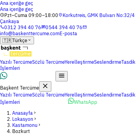
Ana içeriğe geç
Ana içeriğe geç
Pzt–Cuma 09:00–18:00
Korkutreis, GMK Bulvarı No:32/4
schedule
location_on
Çankaya
0312 394 40 76
0544 394 40 76
phone
chat
mail
info@baskenttercume.com
E-posta
🇹🇷
Türkçe
expand_more
Yazılı Tercüme
Sözlü Tercüme
Yerelleştirme
Seslendirme
Tasdik
İşlemleri
Dosyalarınızı Yükleyin
Başkent Tercüme
Yazılı Tercüme
Sözlü Tercüme
Yerelleştirme
Seslendirme
Tasdik
İşlemleri
Dosyalarınızı Yükleyin
WhatsApp
Anasayfa
chevron_right
Lokasyon
chevron_right
Kastamonu
chevron_right
Bozkurt