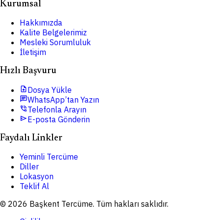
Kurumsal
Hakkımızda
Kalite Belgelerimiz
Mesleki Sorumluluk
İletişim
Hızlı Başvuru
upload_file
Dosya Yükle
chat
WhatsApp’tan Yazın
phone_in_talk
Telefonla Arayın
send
E-posta Gönderin
Faydalı Linkler
Yeminli Tercüme
Diller
Lokasyon
Teklif Al
© 2026 Başkent Tercüme. Tüm hakları saklıdır.