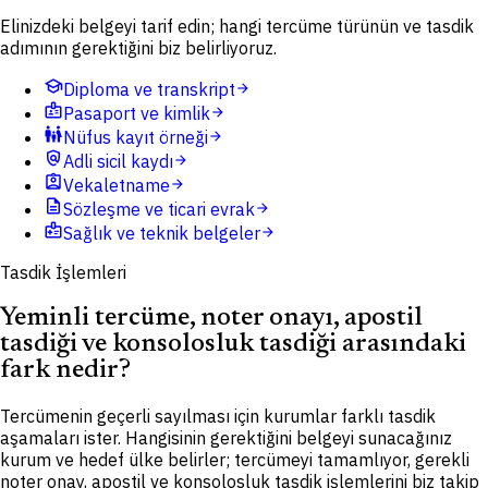
Elinizdeki belgeyi tarif edin; hangi tercüme türünün ve tasdik
adımının gerektiğini biz belirliyoruz.
school
Diploma ve transkript
arrow_forward
badge
Pasaport ve kimlik
arrow_forward
family_restroom
Nüfus kayıt örneği
arrow_forward
policy
Adli sicil kaydı
arrow_forward
assignment_ind
Vekaletname
arrow_forward
description
Sözleşme ve ticari evrak
arrow_forward
medical_information
Sağlık ve teknik belgeler
arrow_forward
Tasdik İşlemleri
Yeminli tercüme, noter onayı, apostil
tasdiği ve konsolosluk tasdiği arasındaki
fark nedir?
Tercümenin geçerli sayılması için kurumlar farklı tasdik
aşamaları ister. Hangisinin gerektiğini belgeyi sunacağınız
kurum ve hedef ülke belirler; tercümeyi tamamlıyor, gerekli
noter onay, apostil ve konsolosluk tasdik işlemlerini biz takip