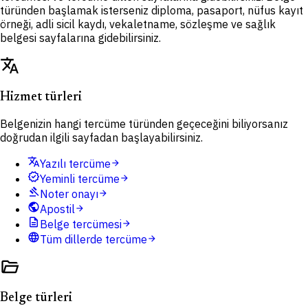
türünden başlamak isterseniz diploma, pasaport, nüfus kayıt
örneği, adli sicil kaydı, vekaletname, sözleşme ve sağlık
belgesi sayfalarına gidebilirsiniz.
translate
Hizmet türleri
Belgenizin hangi tercüme türünden geçeceğini biliyorsanız
doğrudan ilgili sayfadan başlayabilirsiniz.
translate
Yazılı tercüme
arrow_forward
verified
Yeminli tercüme
arrow_forward
gavel
Noter onayı
arrow_forward
public
Apostil
arrow_forward
description
Belge tercümesi
arrow_forward
language
Tüm dillerde tercüme
arrow_forward
folder_open
Belge türleri