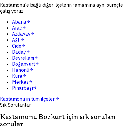
Kastamonu'e bağlı diğer ilçelerin tamamına aynı süreçle
çalışıyoruz.
Abana
arrow_forward
Araç
arrow_forward
Azdavay
arrow_forward
Ağlı
arrow_forward
Cide
arrow_forward
Daday
arrow_forward
Devrekani
arrow_forward
Doğanyurt
arrow_forward
Hanönü
arrow_forward
Küre
arrow_forward
Merkez
arrow_forward
Pınarbaşı
arrow_forward
Kastamonu
’in tüm ilçeleri
arrow_forward
Sık Sorulanlar
Kastamonu Bozkurt için sık sorulan
sorular