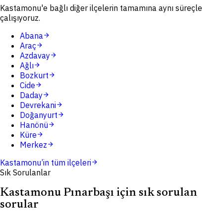
Kastamonu'e bağlı diğer ilçelerin tamamına aynı süreçle
çalışıyoruz.
Abana
arrow_forward
Araç
arrow_forward
Azdavay
arrow_forward
Ağlı
arrow_forward
Bozkurt
arrow_forward
Cide
arrow_forward
Daday
arrow_forward
Devrekani
arrow_forward
Doğanyurt
arrow_forward
Hanönü
arrow_forward
Küre
arrow_forward
Merkez
arrow_forward
Kastamonu
’in tüm ilçeleri
arrow_forward
Sık Sorulanlar
Kastamonu Pınarbaşı için sık sorulan
sorular