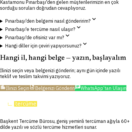
Kastamonu Pınarbaşı'den gelen müşterilerimizin en çok
sorduğu soruları doğrudan cevaplıyoruz.
expand_more
Pınarbaşı'den belgemi nasıl gönderirim?
expand_more
Pınarbaşı'e tercüme nasıl ulaşır?
expand_more
Pınarbaşı'de ofisiniz var mı?
expand_more
Hangi diller için çeviri yapıyorsunuz?
Hangi il, hangi belge — yazın, başlayalım
İlinizi seçin veya belgenizi gönderin; aynı gün içinde yazılı
teklif ve teslim takvimi yazıyoruz.
location_city
upload_file
chat
İlinizi Seçin
Belgenizi Gönderin
WhatsApp’tan Ulaşın
Başkent Tercüme Bürosu, geniş yeminli tercüman ağıyla 60+
dilde yazılı ve sözlü tercüme hizmetleri sunar.