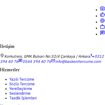
photo_camera
thumb_up
alternate_email
work
chat
İletişim
location_on
call
Korkutreis, GMK Bulvarı No:32/4 Çankaya / Ankara
0312
chat
mail
394 40 76
0544 394 40 76
info@baskenttercume.com
Hizmetler
Yazılı Tercüme
Sözlü Tercüme
Yerelleştirme
Seslendirme
Tasdik İşlemleri