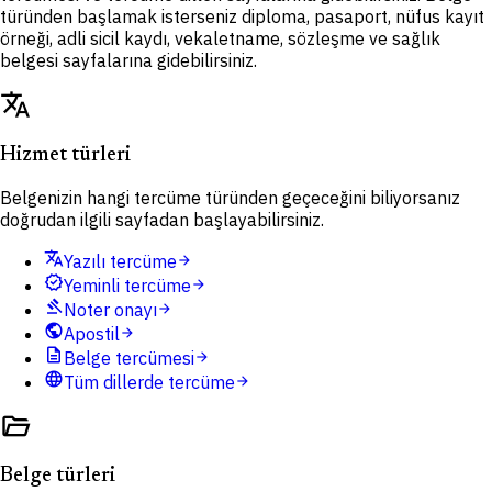
türünden başlamak isterseniz diploma, pasaport, nüfus kayıt
örneği, adli sicil kaydı, vekaletname, sözleşme ve sağlık
belgesi sayfalarına gidebilirsiniz.
translate
Hizmet türleri
Belgenizin hangi tercüme türünden geçeceğini biliyorsanız
doğrudan ilgili sayfadan başlayabilirsiniz.
translate
Yazılı tercüme
arrow_forward
verified
Yeminli tercüme
arrow_forward
gavel
Noter onayı
arrow_forward
public
Apostil
arrow_forward
description
Belge tercümesi
arrow_forward
language
Tüm dillerde tercüme
arrow_forward
folder_open
Belge türleri