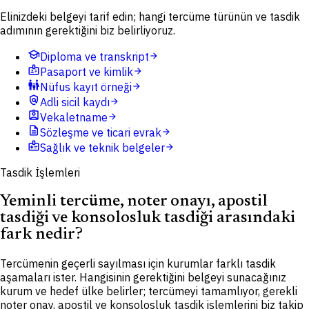
Elinizdeki belgeyi tarif edin; hangi tercüme türünün ve tasdik
adımının gerektiğini biz belirliyoruz.
school
Diploma ve transkript
arrow_forward
badge
Pasaport ve kimlik
arrow_forward
family_restroom
Nüfus kayıt örneği
arrow_forward
policy
Adli sicil kaydı
arrow_forward
assignment_ind
Vekaletname
arrow_forward
description
Sözleşme ve ticari evrak
arrow_forward
medical_information
Sağlık ve teknik belgeler
arrow_forward
Tasdik İşlemleri
Yeminli tercüme, noter onayı, apostil
tasdiği ve konsolosluk tasdiği arasındaki
fark nedir?
Tercümenin geçerli sayılması için kurumlar farklı tasdik
aşamaları ister. Hangisinin gerektiğini belgeyi sunacağınız
kurum ve hedef ülke belirler; tercümeyi tamamlıyor, gerekli
noter onay, apostil ve konsolosluk tasdik işlemlerini biz takip