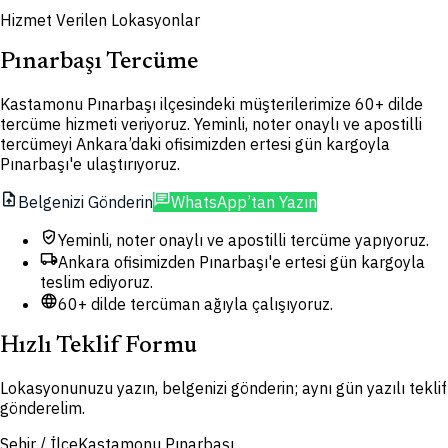
Hizmet Verilen Lokasyonlar
Pınarbaşı Tercüme
Kastamonu Pınarbaşı ilçesindeki müşterilerimize 60+ dilde
tercüme hizmeti veriyoruz. Yeminli, noter onaylı ve apostilli
tercümeyi Ankara’daki ofisimizden ertesi gün kargoyla
Pınarbaşı'e ulaştırıyoruz.
upload_file
chat
Belgenizi Gönderin
WhatsApp’tan Yazın
verified_user
Yeminli, noter onaylı ve apostilli tercüme yapıyoruz.
local_shipping
Ankara ofisimizden Pınarbaşı'e ertesi gün kargoyla
teslim ediyoruz.
language
60+ dilde tercüman ağıyla çalışıyoruz.
Hızlı Teklif Formu
Lokasyonunuzu yazın, belgenizi gönderin; aynı gün yazılı teklif
gönderelim.
Şehir / İlçe
Kastamonu Pınarbaşı