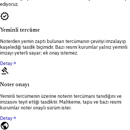
ediyoruz.
verified
Yeminli tercüme
Noterden yemin zaptı bulunan tercümanın çeviriyi imzalayıp
kaşelediği tasdik biçimidir. Bazı resmi kurumlar yalnız yeminli
imzayı yeterli sayar; ek onay istemez.
Detay
arrow_forward
gavel
Noter onayı
Yeminli tercümenin üzerine noterin tercümanı tanıdığını ve
imzasını teyit ettiği tasdiktir. Mahkeme, tapu ve bazı resmi
kurumlar noter onaylı sürüm ister.
Detay
arrow_forward
public