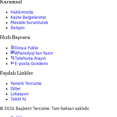
Kurumsal
Hakkımızda
Kalite Belgelerimiz
Mesleki Sorumluluk
İletişim
Hızlı Başvuru
upload_file
Dosya Yükle
chat
WhatsApp’tan Yazın
phone_in_talk
Telefonla Arayın
send
E-posta Gönderin
Faydalı Linkler
Yeminli Tercüme
Diller
Lokasyon
Teklif Al
© 2026 Başkent Tercüme. Tüm hakları saklıdır.