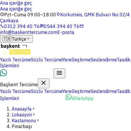
Ana içeriğe geç
Ana içeriğe geç
Pzt–Cuma 09:00–18:00
Korkutreis, GMK Bulvarı No:32/4
schedule
location_on
Çankaya
0312 394 40 76
0544 394 40 76
phone
chat
mail
info@baskenttercume.com
E-posta
🇹🇷
Türkçe
expand_more
Yazılı Tercüme
Sözlü Tercüme
Yerelleştirme
Seslendirme
Tasdik
İşlemleri
Dosyalarınızı Yükleyin
Başkent Tercüme
Yazılı Tercüme
Sözlü Tercüme
Yerelleştirme
Seslendirme
Tasdik
İşlemleri
Dosyalarınızı Yükleyin
WhatsApp
Anasayfa
chevron_right
Lokasyon
chevron_right
Kastamonu
chevron_right
Pınarbaşı