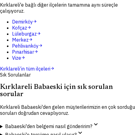
Kırklareli'e bağlı diğer ilçelerin tamamına aynı süreçle
çalışıyoruz.
Demirköy
arrow_forward
Kofçaz
arrow_forward
Lüleburgaz
arrow_forward
Merkez
arrow_forward
Pehlivanköy
arrow_forward
Pınarhisar
arrow_forward
Vize
arrow_forward
Kırklareli
’in tüm ilçeleri
arrow_forward
Sık Sorulanlar
Kırklareli Babaeski için sık sorulan
sorular
Kırklareli Babaeski'den gelen müşterilerimizin en çok sorduğu
soruları doğrudan cevaplıyoruz.
expand_more
Babaeski'den belgemi nasıl gönderirim?
expand_more
Babaeski'e tercüme nasıl ulaşır?