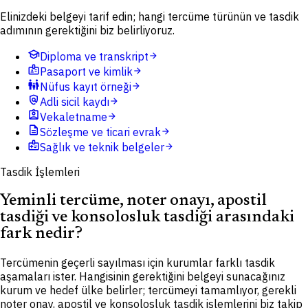
Elinizdeki belgeyi tarif edin; hangi tercüme türünün ve tasdik
adımının gerektiğini biz belirliyoruz.
school
Diploma ve transkript
arrow_forward
badge
Pasaport ve kimlik
arrow_forward
family_restroom
Nüfus kayıt örneği
arrow_forward
policy
Adli sicil kaydı
arrow_forward
assignment_ind
Vekaletname
arrow_forward
description
Sözleşme ve ticari evrak
arrow_forward
medical_information
Sağlık ve teknik belgeler
arrow_forward
Tasdik İşlemleri
Yeminli tercüme, noter onayı, apostil
tasdiği ve konsolosluk tasdiği arasındaki
fark nedir?
Tercümenin geçerli sayılması için kurumlar farklı tasdik
aşamaları ister. Hangisinin gerektiğini belgeyi sunacağınız
kurum ve hedef ülke belirler; tercümeyi tamamlıyor, gerekli
noter onay, apostil ve konsolosluk tasdik işlemlerini biz takip