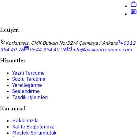
work
chat
İletişim
location_on
call
Korkutreis, GMK Bulvarı No:32/4 Çankaya / Ankara
0312
chat
mail
394 40 76
0544 394 40 76
info@baskenttercume.com
Hizmetler
Yazılı Tercüme
Sözlü Tercüme
Yerelleştirme
Seslendirme
Tasdik İşlemleri
Kurumsal
Hakkımızda
Kalite Belgelerimiz
Mesleki Sorumluluk