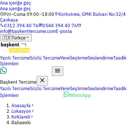
Ana içeriğe geç
Ana içeriğe geç
Pzt–Cuma 09:00–18:00
Korkutreis, GMK Bulvarı No:32/4
schedule
location_on
Çankaya
0312 394 40 76
0544 394 40 76
phone
chat
mail
info@baskenttercume.com
E-posta
🇹🇷
Türkçe
expand_more
Yazılı Tercüme
Sözlü Tercüme
Yerelleştirme
Seslendirme
Tasdik
İşlemleri
Dosyalarınızı Yükleyin
Başkent Tercüme
Yazılı Tercüme
Sözlü Tercüme
Yerelleştirme
Seslendirme
Tasdik
İşlemleri
Dosyalarınızı Yükleyin
WhatsApp
Anasayfa
chevron_right
Lokasyon
chevron_right
Kırklareli
chevron_right
Babaeski