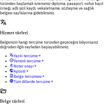
türünden başlamak isterseniz diploma, pasaport, nüfus kayıt
örneği, adli sicil kaydı, vekaletname, sözleşme ve sağlık
belgesi sayfalarına gidebilirsiniz.
translate
Hizmet türleri
Belgenizin hangi tercüme türünden geçeceğini biliyorsanız
doğrudan ilgili sayfadan başlayabilirsiniz.
translate
Yazılı tercüme
arrow_forward
verified
Yeminli tercüme
arrow_forward
gavel
Noter onayı
arrow_forward
public
Apostil
arrow_forward
description
Belge tercümesi
arrow_forward
language
Tüm dillerde tercüme
arrow_forward
folder_open
Belge türleri