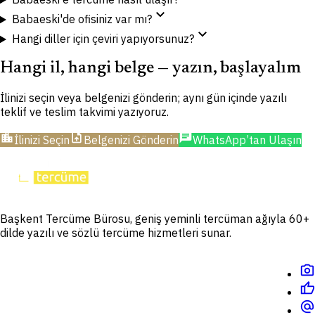
expand_more
Babaeski'de ofisiniz var mı?
expand_more
Hangi diller için çeviri yapıyorsunuz?
Hangi il, hangi belge — yazın, başlayalım
İlinizi seçin veya belgenizi gönderin; aynı gün içinde yazılı
teklif ve teslim takvimi yazıyoruz.
location_city
upload_file
chat
İlinizi Seçin
Belgenizi Gönderin
WhatsApp’tan Ulaşın
Başkent Tercüme Bürosu, geniş yeminli tercüman ağıyla 60+
dilde yazılı ve sözlü tercüme hizmetleri sunar.
photo_camera
thumb_up
alternate_email