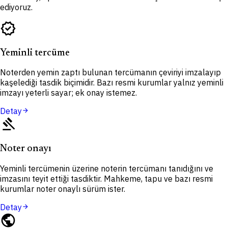
ediyoruz.
verified
Yeminli tercüme
Noterden yemin zaptı bulunan tercümanın çeviriyi imzalayıp
kaşelediği tasdik biçimidir. Bazı resmi kurumlar yalnız yeminli
imzayı yeterli sayar; ek onay istemez.
Detay
arrow_forward
gavel
Noter onayı
Yeminli tercümenin üzerine noterin tercümanı tanıdığını ve
imzasını teyit ettiği tasdiktir. Mahkeme, tapu ve bazı resmi
kurumlar noter onaylı sürüm ister.
Detay
arrow_forward
public