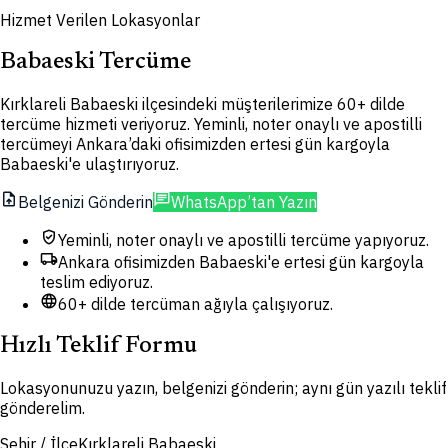
Hizmet Verilen Lokasyonlar
Babaeski Tercüme
Kırklareli Babaeski ilçesindeki müşterilerimize 60+ dilde
tercüme hizmeti veriyoruz. Yeminli, noter onaylı ve apostilli
tercümeyi Ankara’daki ofisimizden ertesi gün kargoyla
Babaeski'e ulaştırıyoruz.
upload_file
chat
Belgenizi Gönderin
WhatsApp’tan Yazın
verified_user
Yeminli, noter onaylı ve apostilli tercüme yapıyoruz.
local_shipping
Ankara ofisimizden Babaeski'e ertesi gün kargoyla
teslim ediyoruz.
language
60+ dilde tercüman ağıyla çalışıyoruz.
Hızlı Teklif Formu
Lokasyonunuzu yazın, belgenizi gönderin; aynı gün yazılı teklif
gönderelim.
Şehir / İlçe
Kırklareli Babaeski