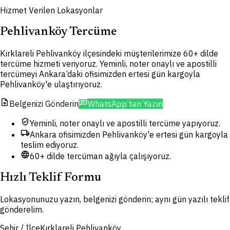
Hizmet Verilen Lokasyonlar
Pehlivanköy Tercüme
Kırklareli Pehlivanköy ilçesindeki müşterilerimize 60+ dilde
tercüme hizmeti veriyoruz. Yeminli, noter onaylı ve apostilli
tercümeyi Ankara’daki ofisimizden ertesi gün kargoyla
Pehlivanköy'e ulaştırıyoruz.
upload_file
chat
Belgenizi Gönderin
WhatsApp’tan Yazın
verified_user
Yeminli, noter onaylı ve apostilli tercüme yapıyoruz.
local_shipping
Ankara ofisimizden Pehlivanköy'e ertesi gün kargoyla
teslim ediyoruz.
language
60+ dilde tercüman ağıyla çalışıyoruz.
Hızlı Teklif Formu
Lokasyonunuzu yazın, belgenizi gönderin; aynı gün yazılı teklif
gönderelim.
Şehir / İlçe
Kırklareli Pehlivanköy