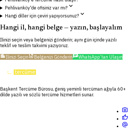
expand_more
Pehlivanköy'de ofisiniz var mı?
expand_more
Hangi diller için çeviri yapıyorsunuz?
Hangi il, hangi belge — yazın, başlayalım
İlinizi seçin veya belgenizi gönderin; aynı gün içinde yazılı
teklif ve teslim takvimi yazıyoruz.
location_city
upload_file
chat
İlinizi Seçin
Belgenizi Gönderin
WhatsApp’tan Ulaşın
Başkent Tercüme Bürosu, geniş yeminli tercüman ağıyla 60+
dilde yazılı ve sözlü tercüme hizmetleri sunar.
photo_camera
thumb_up
alternate_email