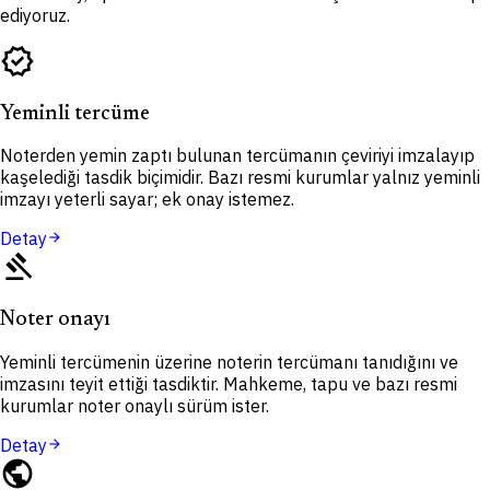
ediyoruz.
verified
Yeminli tercüme
Noterden yemin zaptı bulunan tercümanın çeviriyi imzalayıp
kaşelediği tasdik biçimidir. Bazı resmi kurumlar yalnız yeminli
imzayı yeterli sayar; ek onay istemez.
Detay
arrow_forward
gavel
Noter onayı
Yeminli tercümenin üzerine noterin tercümanı tanıdığını ve
imzasını teyit ettiği tasdiktir. Mahkeme, tapu ve bazı resmi
kurumlar noter onaylı sürüm ister.
Detay
arrow_forward
public