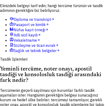
Elinizdeki belgeyi tarif edin; hangi tercüme türünün ve tasdik
adımının gerektiğini biz belirliyoruz.
school
Diploma ve transkript
arrow_forward
badge
Pasaport ve kimlik
arrow_forward
family_restroom
Nüfus kayıt örneği
arrow_forward
policy
Adli sicil kaydı
arrow_forward
assignment_ind
Vekaletname
arrow_forward
description
Sözleşme ve ticari evrak
arrow_forward
medical_information
Sağlık ve teknik belgeler
arrow_forward
Tasdik İşlemleri
Yeminli tercüme, noter onayı, apostil
tasdiği ve konsolosluk tasdiği arasındaki
fark nedir?
Tercümenin geçerli sayılması için kurumlar farklı tasdik
aşamaları ister. Hangisinin gerektiğini belgeyi sunacağınız
kurum ve hedef ülke belirler; tercümeyi tamamlıyor, gerekli
noter onay, apostil ve konsolosluk tasdik işlemlerini biz takip