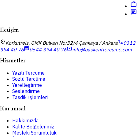
work
chat
İletişim
location_on
call
Korkutreis, GMK Bulvarı No:32/4 Çankaya / Ankara
0312
chat
mail
394 40 76
0544 394 40 76
info@baskenttercume.com
Hizmetler
Yazılı Tercüme
Sözlü Tercüme
Yerelleştirme
Seslendirme
Tasdik İşlemleri
Kurumsal
Hakkımızda
Kalite Belgelerimiz
Mesleki Sorumluluk