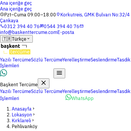
Ana içeriğe geç
Ana içeriğe geç
Pzt–Cuma 09:00–18:00
Korkutreis, GMK Bulvarı No:32/4
schedule
location_on
Çankaya
0312 394 40 76
0544 394 40 76
phone
chat
mail
info@baskenttercume.com
E-posta
🇹🇷
Türkçe
expand_more
Yazılı Tercüme
Sözlü Tercüme
Yerelleştirme
Seslendirme
Tasdik
İşlemleri
Dosyalarınızı Yükleyin
Başkent Tercüme
Yazılı Tercüme
Sözlü Tercüme
Yerelleştirme
Seslendirme
Tasdik
İşlemleri
Dosyalarınızı Yükleyin
WhatsApp
Anasayfa
chevron_right
Lokasyon
chevron_right
Kırklareli
chevron_right
Pehlivanköy