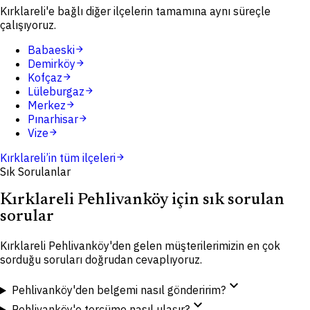
Kırklareli'e bağlı diğer ilçelerin tamamına aynı süreçle
çalışıyoruz.
Babaeski
arrow_forward
Demirköy
arrow_forward
Kofçaz
arrow_forward
Lüleburgaz
arrow_forward
Merkez
arrow_forward
Pınarhisar
arrow_forward
Vize
arrow_forward
Kırklareli
’in tüm ilçeleri
arrow_forward
Sık Sorulanlar
Kırklareli Pehlivanköy için sık sorulan
sorular
Kırklareli Pehlivanköy'den gelen müşterilerimizin en çok
sorduğu soruları doğrudan cevaplıyoruz.
expand_more
Pehlivanköy'den belgemi nasıl gönderirim?
expand_more
Pehlivanköy'e tercüme nasıl ulaşır?