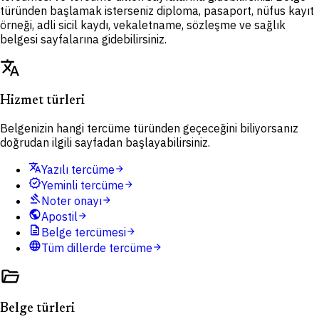
türünden başlamak isterseniz diploma, pasaport, nüfus kayıt
örneği, adli sicil kaydı, vekaletname, sözleşme ve sağlık
belgesi sayfalarına gidebilirsiniz.
translate
Hizmet türleri
Belgenizin hangi tercüme türünden geçeceğini biliyorsanız
doğrudan ilgili sayfadan başlayabilirsiniz.
translate
Yazılı tercüme
arrow_forward
verified
Yeminli tercüme
arrow_forward
gavel
Noter onayı
arrow_forward
public
Apostil
arrow_forward
description
Belge tercümesi
arrow_forward
language
Tüm dillerde tercüme
arrow_forward
folder_open
Belge türleri