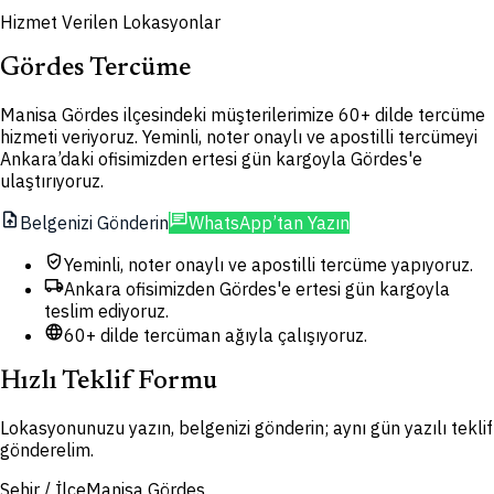
Hizmet Verilen Lokasyonlar
Gördes Tercüme
Manisa Gördes ilçesindeki müşterilerimize 60+ dilde tercüme
hizmeti veriyoruz. Yeminli, noter onaylı ve apostilli tercümeyi
Ankara’daki ofisimizden ertesi gün kargoyla Gördes'e
ulaştırıyoruz.
upload_file
chat
Belgenizi Gönderin
WhatsApp’tan Yazın
verified_user
Yeminli, noter onaylı ve apostilli tercüme yapıyoruz.
local_shipping
Ankara ofisimizden Gördes'e ertesi gün kargoyla
teslim ediyoruz.
language
60+ dilde tercüman ağıyla çalışıyoruz.
Hızlı Teklif Formu
Lokasyonunuzu yazın, belgenizi gönderin; aynı gün yazılı teklif
gönderelim.
Şehir / İlçe
Manisa Gördes