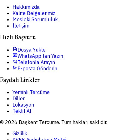
Hakkımızda
Kalite Belgelerimiz
Mesleki Sorumluluk
İletişim
Hızlı Başvuru
upload_file
Dosya Yükle
chat
WhatsApp’tan Yazın
phone_in_talk
Telefonla Arayın
send
E-posta Gönderin
Faydalı Linkler
Yeminli Tercüme
Diller
Lokasyon
Teklif Al
© 2026 Başkent Tercüme. Tüm hakları saklıdır.
Gizlilik
·
KVKK Aydınlatma Metni
·