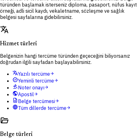
türünden başlamak isterseniz diploma, pasaport, nüfus kayıt
örneği, adli sicil kaydı, vekaletname, sözleşme ve sağlık
belgesi sayfalarına gidebilirsiniz.
translate
Hizmet türleri
Belgenizin hangi tercüme türünden geçeceğini biliyorsanız
doğrudan ilgili sayfadan başlayabilirsiniz.
translate
Yazılı tercüme
arrow_forward
verified
Yeminli tercüme
arrow_forward
gavel
Noter onayı
arrow_forward
public
Apostil
arrow_forward
description
Belge tercümesi
arrow_forward
language
Tüm dillerde tercüme
arrow_forward
folder_open
Belge türleri