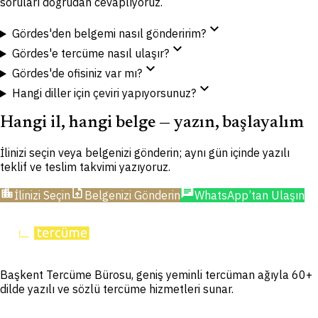
soruları doğrudan cevaplıyoruz.
expand_more
Gördes'den belgemi nasıl gönderirim?
expand_more
Gördes'e tercüme nasıl ulaşır?
expand_more
Gördes'de ofisiniz var mı?
expand_more
Hangi diller için çeviri yapıyorsunuz?
Hangi il, hangi belge — yazın, başlayalım
İlinizi seçin veya belgenizi gönderin; aynı gün içinde yazılı
teklif ve teslim takvimi yazıyoruz.
location_city
upload_file
chat
İlinizi Seçin
Belgenizi Gönderin
WhatsApp’tan Ulaşın
Başkent Tercüme Bürosu, geniş yeminli tercüman ağıyla 60+
dilde yazılı ve sözlü tercüme hizmetleri sunar.