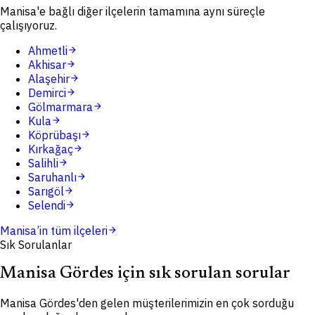
Manisa'e bağlı diğer ilçelerin tamamına aynı süreçle
çalışıyoruz.
Ahmetli
arrow_forward
Akhisar
arrow_forward
Alaşehir
arrow_forward
Demirci
arrow_forward
Gölmarmara
arrow_forward
Kula
arrow_forward
Köprübaşı
arrow_forward
Kırkağaç
arrow_forward
Salihli
arrow_forward
Saruhanlı
arrow_forward
Sarıgöl
arrow_forward
Selendi
arrow_forward
Manisa
’in tüm ilçeleri
arrow_forward
Sık Sorulanlar
Manisa Gördes için sık sorulan sorular
Manisa Gördes'den gelen müşterilerimizin en çok sorduğu