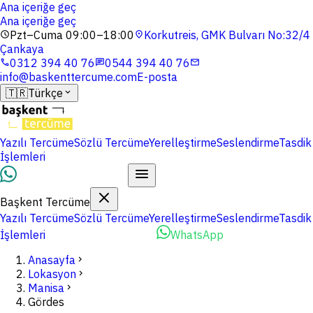
Ana içeriğe geç
Ana içeriğe geç
Pzt–Cuma 09:00–18:00
Korkutreis, GMK Bulvarı No:32/4
schedule
location_on
Çankaya
0312 394 40 76
0544 394 40 76
phone
chat
mail
info@baskenttercume.com
E-posta
🇹🇷
Türkçe
expand_more
Yazılı Tercüme
Sözlü Tercüme
Yerelleştirme
Seslendirme
Tasdik
İşlemleri
Dosyalarınızı Yükleyin
Başkent Tercüme
Yazılı Tercüme
Sözlü Tercüme
Yerelleştirme
Seslendirme
Tasdik
İşlemleri
Dosyalarınızı Yükleyin
WhatsApp
Anasayfa
chevron_right
Lokasyon
chevron_right
Manisa
chevron_right
Gördes