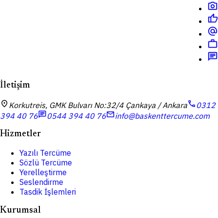
photo_camera
thumb_up
alternate_email
work
chat
İletişim
location_on
call
Korkutreis, GMK Bulvarı No:32/4 Çankaya / Ankara
0312
chat
mail
394 40 76
0544 394 40 76
info@baskenttercume.com
Hizmetler
Yazılı Tercüme
Sözlü Tercüme
Yerelleştirme
Seslendirme
Tasdik İşlemleri
Kurumsal