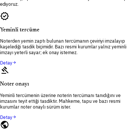
ediyoruz.
verified
Yeminli tercüme
Noterden yemin zaptı bulunan tercümanın çeviriyi imzalayıp
kaşelediği tasdik biçimidir. Bazı resmi kurumlar yalnız yeminli
imzayı yeterli sayar; ek onay istemez.
Detay
arrow_forward
gavel
Noter onayı
Yeminli tercümenin üzerine noterin tercümanı tanıdığını ve
imzasını teyit ettiği tasdiktir. Mahkeme, tapu ve bazı resmi
kurumlar noter onaylı sürüm ister.
Detay
arrow_forward
public