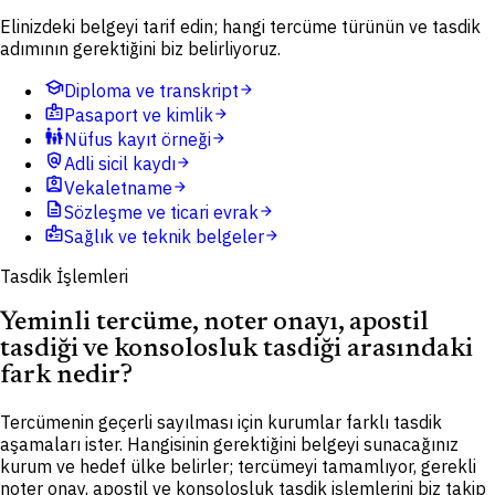
Elinizdeki belgeyi tarif edin; hangi tercüme türünün ve tasdik
adımının gerektiğini biz belirliyoruz.
school
Diploma ve transkript
arrow_forward
badge
Pasaport ve kimlik
arrow_forward
family_restroom
Nüfus kayıt örneği
arrow_forward
policy
Adli sicil kaydı
arrow_forward
assignment_ind
Vekaletname
arrow_forward
description
Sözleşme ve ticari evrak
arrow_forward
medical_information
Sağlık ve teknik belgeler
arrow_forward
Tasdik İşlemleri
Yeminli tercüme, noter onayı, apostil
tasdiği ve konsolosluk tasdiği arasındaki
fark nedir?
Tercümenin geçerli sayılması için kurumlar farklı tasdik
aşamaları ister. Hangisinin gerektiğini belgeyi sunacağınız
kurum ve hedef ülke belirler; tercümeyi tamamlıyor, gerekli
noter onay, apostil ve konsolosluk tasdik işlemlerini biz takip