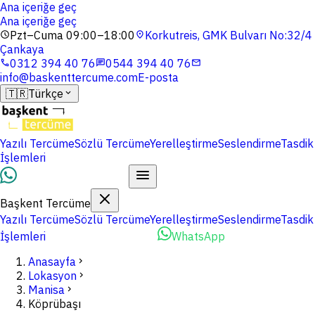
Ana içeriğe geç
Ana içeriğe geç
Pzt–Cuma 09:00–18:00
Korkutreis, GMK Bulvarı No:32/4
schedule
location_on
Çankaya
0312 394 40 76
0544 394 40 76
phone
chat
mail
info@baskenttercume.com
E-posta
🇹🇷
Türkçe
expand_more
Yazılı Tercüme
Sözlü Tercüme
Yerelleştirme
Seslendirme
Tasdik
İşlemleri
Dosyalarınızı Yükleyin
Başkent Tercüme
Yazılı Tercüme
Sözlü Tercüme
Yerelleştirme
Seslendirme
Tasdik
İşlemleri
Dosyalarınızı Yükleyin
WhatsApp
Anasayfa
chevron_right
Lokasyon
chevron_right
Manisa
chevron_right
Köprübaşı