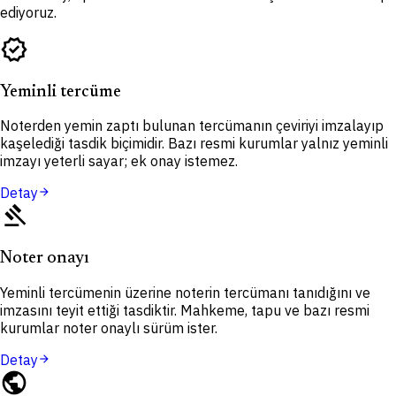
ediyoruz.
verified
Yeminli tercüme
Noterden yemin zaptı bulunan tercümanın çeviriyi imzalayıp
kaşelediği tasdik biçimidir. Bazı resmi kurumlar yalnız yeminli
imzayı yeterli sayar; ek onay istemez.
Detay
arrow_forward
gavel
Noter onayı
Yeminli tercümenin üzerine noterin tercümanı tanıdığını ve
imzasını teyit ettiği tasdiktir. Mahkeme, tapu ve bazı resmi
kurumlar noter onaylı sürüm ister.
Detay
arrow_forward
public