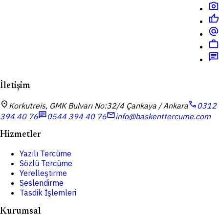
photo_camera
thumb_up
alternate_email
work
chat
İletişim
location_on
call
Korkutreis, GMK Bulvarı No:32/4 Çankaya / Ankara
0312
chat
mail
394 40 76
0544 394 40 76
info@baskenttercume.com
Hizmetler
Yazılı Tercüme
Sözlü Tercüme
Yerelleştirme
Seslendirme
Tasdik İşlemleri
Kurumsal