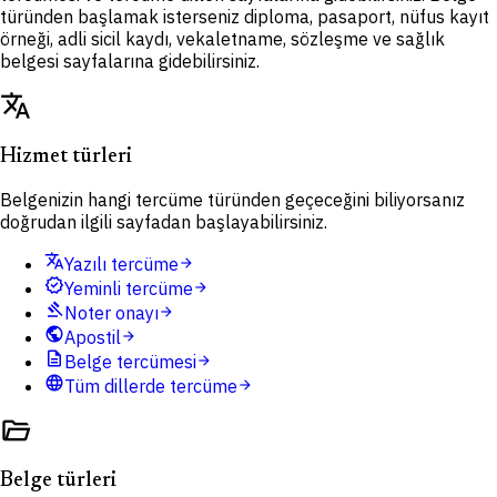
türünden başlamak isterseniz diploma, pasaport, nüfus kayıt
örneği, adli sicil kaydı, vekaletname, sözleşme ve sağlık
belgesi sayfalarına gidebilirsiniz.
translate
Hizmet türleri
Belgenizin hangi tercüme türünden geçeceğini biliyorsanız
doğrudan ilgili sayfadan başlayabilirsiniz.
translate
Yazılı tercüme
arrow_forward
verified
Yeminli tercüme
arrow_forward
gavel
Noter onayı
arrow_forward
public
Apostil
arrow_forward
description
Belge tercümesi
arrow_forward
language
Tüm dillerde tercüme
arrow_forward
folder_open
Belge türleri