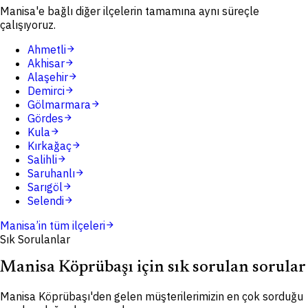
Manisa'e bağlı diğer ilçelerin tamamına aynı süreçle
çalışıyoruz.
Ahmetli
arrow_forward
Akhisar
arrow_forward
Alaşehir
arrow_forward
Demirci
arrow_forward
Gölmarmara
arrow_forward
Gördes
arrow_forward
Kula
arrow_forward
Kırkağaç
arrow_forward
Salihli
arrow_forward
Saruhanlı
arrow_forward
Sarıgöl
arrow_forward
Selendi
arrow_forward
Manisa
’in tüm ilçeleri
arrow_forward
Sık Sorulanlar
Manisa Köprübaşı için sık sorulan sorular
Manisa Köprübaşı'den gelen müşterilerimizin en çok sorduğu