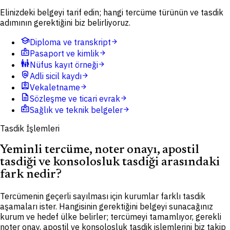
Elinizdeki belgeyi tarif edin; hangi tercüme türünün ve tasdik
adımının gerektiğini biz belirliyoruz.
school
Diploma ve transkript
arrow_forward
badge
Pasaport ve kimlik
arrow_forward
family_restroom
Nüfus kayıt örneği
arrow_forward
policy
Adli sicil kaydı
arrow_forward
assignment_ind
Vekaletname
arrow_forward
description
Sözleşme ve ticari evrak
arrow_forward
medical_information
Sağlık ve teknik belgeler
arrow_forward
Tasdik İşlemleri
Yeminli tercüme, noter onayı, apostil
tasdiği ve konsolosluk tasdiği arasındaki
fark nedir?
Tercümenin geçerli sayılması için kurumlar farklı tasdik
aşamaları ister. Hangisinin gerektiğini belgeyi sunacağınız
kurum ve hedef ülke belirler; tercümeyi tamamlıyor, gerekli
noter onay, apostil ve konsolosluk tasdik işlemlerini biz takip