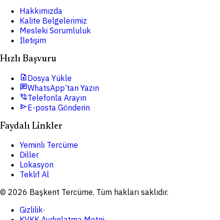
Hakkımızda
Kalite Belgelerimiz
Mesleki Sorumluluk
İletişim
Hızlı Başvuru
upload_file
Dosya Yükle
chat
WhatsApp’tan Yazın
phone_in_talk
Telefonla Arayın
send
E-posta Gönderin
Faydalı Linkler
Yeminli Tercüme
Diller
Lokasyon
Teklif Al
© 2026 Başkent Tercüme. Tüm hakları saklıdır.
Gizlilik
·
KVKK Aydınlatma Metni
·