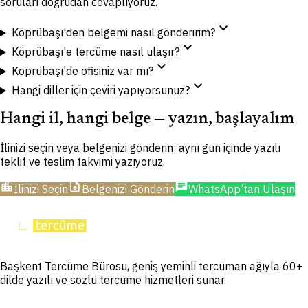
soruları doğrudan cevaplıyoruz.
expand_more
Köprübaşı'den belgemi nasıl gönderirim?
expand_more
Köprübaşı'e tercüme nasıl ulaşır?
expand_more
Köprübaşı'de ofisiniz var mı?
expand_more
Hangi diller için çeviri yapıyorsunuz?
Hangi il, hangi belge — yazın, başlayalım
İlinizi seçin veya belgenizi gönderin; aynı gün içinde yazılı
teklif ve teslim takvimi yazıyoruz.
location_city
upload_file
chat
İlinizi Seçin
Belgenizi Gönderin
WhatsApp’tan Ulaşın
Başkent Tercüme Bürosu, geniş yeminli tercüman ağıyla 60+
dilde yazılı ve sözlü tercüme hizmetleri sunar.