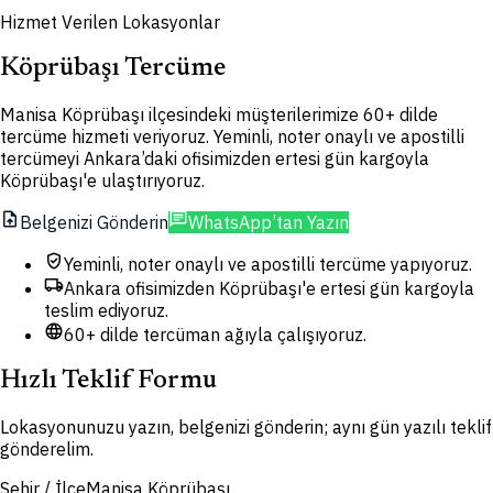
Hizmet Verilen Lokasyonlar
Köprübaşı Tercüme
Manisa Köprübaşı ilçesindeki müşterilerimize 60+ dilde
tercüme hizmeti veriyoruz. Yeminli, noter onaylı ve apostilli
tercümeyi Ankara’daki ofisimizden ertesi gün kargoyla
Köprübaşı'e ulaştırıyoruz.
upload_file
chat
Belgenizi Gönderin
WhatsApp’tan Yazın
verified_user
Yeminli, noter onaylı ve apostilli tercüme yapıyoruz.
local_shipping
Ankara ofisimizden Köprübaşı'e ertesi gün kargoyla
teslim ediyoruz.
language
60+ dilde tercüman ağıyla çalışıyoruz.
Hızlı Teklif Formu
Lokasyonunuzu yazın, belgenizi gönderin; aynı gün yazılı teklif
gönderelim.
Şehir / İlçe
Manisa Köprübaşı